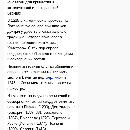
(облаткой для причастия в
католической и лютеранской
церквах).
В 1215 г. католическая церковь на
Латеранском соборе приняла как
доктрину древнюю христианскую
традицию, которая признавала
гостию воплощением «тела
Христова». С тех пор евреев
неоднократно обвиняли в похищении
и осквернении гостии.
Первый известный случай обвинения
евреев в осквернении гостии имел
место в Белитце под
Берлином
в
1243 г.. Обвиняемые были сожжены
на костре.
Из множества случаев обвинений в
осквернении гостии следует отметить
наветы в Париже (1290), Деггендорфе
(Бавария, 1337–38), Барселоне
(1367), Брюсселе (1370), Теруэле и
Уэске (Испания, 1377), Познани
(1399), Сеговии (1415).