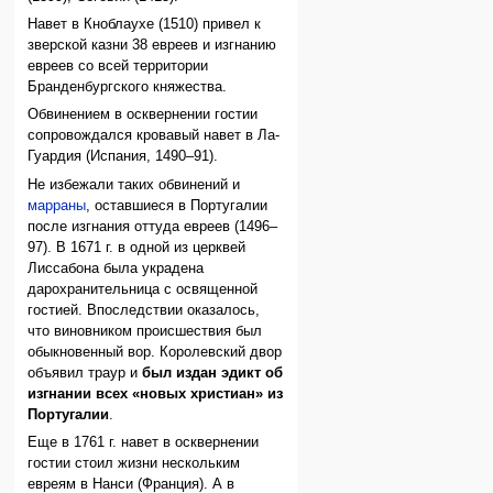
Навет в Кноблаухе (1510) привел к
зверской казни 38 евреев и изгнанию
евреев со всей территории
Бранденбургского княжества.
Обвинением в осквернении гостии
сопровождался кровавый навет в Ла-
Гуардия (Испания, 1490–91).
Не избежали таких обвинений и
марраны
, оставшиеся в Португалии
после изгнания оттуда евреев (1496–
97). В 1671 г. в одной из церквей
Лиссабона была украдена
дарохранительница с освященной
гостией. Впоследствии оказалось,
что виновником происшествия был
обыкновенный вор. Королевский двор
объявил траур и
был издан эдикт об
изгнании всех «новых христиан» из
Португалии
.
Еще в 1761 г. навет в осквернении
гостии стоил жизни нескольким
евреям в Нанси (Франция). А в