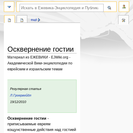
поиск по словам
ещё
Осквернение гостии
Материал из ЕЖЕВИКИ - EJWiki.org -
Академической Вики-энциклопедии по
еврейским и израильским темам
Перейти
Перейти
к
к
:
Регулярная статья
навигации
поиску
ьи:
Л.Гроервейдл
ния:
19/12/2010
Осквернение гостии
-
приписываемые евреям
кощунственные действия над гостией