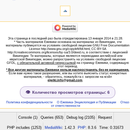
инструменты
Ссылки
сюда
Связанные
категории
правки
Израиль:Страна и
Служебные
государство
страницы
Иудаизм
Эта страница в последний раз была отредактирована 13 января 2014 в 21:28.
Народ
Версия
* Часть материалов Ежевики основана на материалах из Википедии, эти
Проекты
для
материалы публикуется на условиях свободной лицензии GNU Free Documentation
Проекты/Участники/
License http://www.gnu.org/copyleft/fdl.html, CC-BY-SA
печати
дополнения
http://creativecommons.org/licenses/by-sa/3.0/deed.ru, в соответствии с лицензией
Постоянная
Публикации:Авторы
Википедии. Те материалы, которые являются переводами английской или
ивритской Википедии, можно рапространять на условиях свободной лицензии
ссылка
Публикации:Статьи по типу
GFDL,
с обязательной активной гиперссылкой
на страницу Ежевики, содержащую
Темы
Сведения
этот перевод.
о странице
* Все другие материалы Ежевики нельзя распространять без ее разрешения.
ежевиковый куст
Если вам нужно такое разрешение, или вы хотите выяснить статус конкретных
ЕжеВиКа,Еврейская Вики-
материалов, - обратитесь, пожалуйста с запросом на мэйл
ejwiki.info@gmail.com
.
энциклопедия
ЕжеВиКа-ТаНаХ
ЕжеВиКа-Публикации
Количество просмотров страницы: 6
ЕжеВиКа-Книги (бумажные и
электронные), аудиокурсы,
Политика конфиденциальности
О Ежевика-Энциклопедия и Публикации
Отказ
от ответственности
комментарии к недельным
разделам Торы, текущие
статьи
Console (1)
Queries (653)
Debug log (2105)
Request
навигация
PHP includes (1253)
MediaWiki
: 1.42.3
PHP
: 8.3.6
Time: 0.31673
Заглавная страница