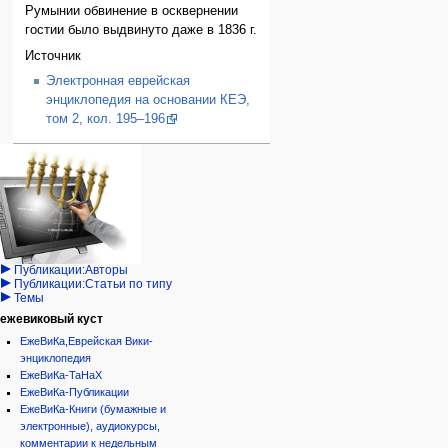
Румынии обвинение в осквернении
гостии было выдвинуто даже в 1836 г.
Источник
Электронная еврейская
энциклопедия на основании КЕЭ,
том 2, кол. 195–196
Навигация
персональные инструменты
действия на странице
категории
Израиль:Страна и
войти
статья
государство
запрос
обсуждение
Иудаизм
учётной
читать
Народ
записи
просмотр
Проекты
кода
Проекты/Участники/
дополнения
история
Публикации:Авторы
Публикации:Статьи по типу
Темы
ежевиковый куст
ЕжеВиКа,Еврейская Вики-
энциклопедия
ЕжеВиКа-ТаНаХ
ЕжеВиКа-Публикации
ЕжеВиКа-Книги (бумажные и
электронные), аудиокурсы,
комментарии к недельным