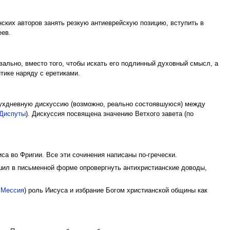
ких авторов занять резкую антиеврейскую позицию, вступить в
еев.
квально, вместо того, чтобы искать его подлинный духовный смысл, а
итике наряду с еретиками.
двухдневную дискуссию (возможно, реально состоявшуюся) между
Диспуты
). Дискуссия посвящена значению Ветхого завета (по
иса во Фригии. Все эти сочинения написаны по-гречески.
ешил в письменной форме опровергнуть антихристианские доводы,
.
Мессия
) роль Иисуса и избрание Богом христианской общины как