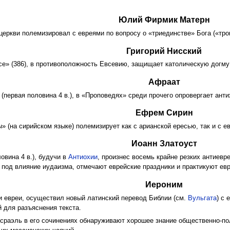
Юлий Фирмик Матерн
еркви полемизировал с евреями по вопросу о «триединстве» Бога («тро
Григорий Нисский
се» (386), в противоположность Евсевию, защищает католическую догму 
Афраат
(первая половина 4 в.), в «Проповедях» среди прочего опровергает ант
Ефрем Сирин
ы» (на сирийском языке) полемизирует как с арианской ересью, так и с е
Иоанн Златоуст
овина 4 в.), будучи в
Антиохии
, произнес восемь крайне резких антиевр
в под влияние иудаизма, отмечают еврейские праздники и практикуют ев
Иероним
ли евреи, осуществил новый латинский перевод Библии (см.
Вульгата
) с
й для разъяснения текста.
раэль в его сочинениях обнаруживают хорошее знание общественно-пол