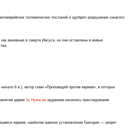
антиеврейских полемических посланий и одобрял разрушение синагоги
как виновные в смерти Иисуса, но они оставлены в живых
тва.
 начало 6 в.), автор семи «Проповедей против евреев», в которых
принятия царем
Зу Нувасом
иудаизма начались преследования
савшиеся евреев; наиболее важное установление Григория — запрет