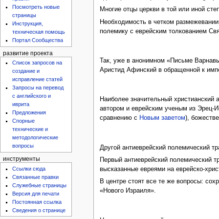
Посмотреть новые
Многие отцы церкви в той или иной сте
страницы
Необходимость в четком размежевании 
Инструкция,
полемику с еврейским толкованием Св
техническая помощь
Портал Сообщества
развитие проекта
Так, уже в анонимном «Письме Варнавы»
Список запросов на
Аристид Афинский в обращенной к им
создание и
исправление статей
Запросы на перевод
с английского и
Наиболее значительный христианский 
иврита
автором и еврейским ученым из Эрец-И
Предложения
сравнению с
Новым заветом
), божеств
Спорные
технические и
методологические
вопросы
Другой антиеврейский полемический тра
инструменты
Первый антиеврейский полемический тр
Ссылки сюда
высказанные евреями на еврейско-хрис
Связанные правки
В центре стоят все те же вопросы: со
Служебные страницы
«Нового Израиля».
Версия для печати
Постоянная ссылка
Сведения о странице