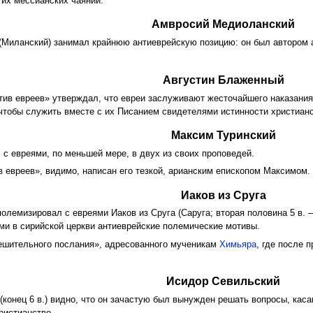
 их мессианских чаяний.
Амвросий Медиоланский
(Миланский) занимал крайнюю антиеврейскую позицию: он был автором 
Августин Блаженный
ив евреев» утверждал, что евреи заслуживают жесточайшего наказания 
чтобы служить вместе с их Писанием свидетелями истинности христианс
Максим Туринский
 с евреями, по меньшей мере, в двух из своих проповедей.
 евреев», видимо, написан его тезкой, арианским епископом Максимом.
Иаков из Сруга
олемизировал с евреями Иаков из Сруга (Саруга; вторая половина 5 в. –
и в сирийской церкви антиеврейские полемические мотивы.
тешительного послания», адресованного мученикам
Химьяра
, где после 
Исидор Севильский
 (конец 6 в.) видно, что он зачастую был вынужден решать вопросы, ка