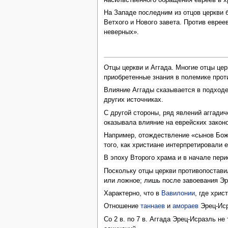
насильственного обращения евреев в х
На Западе последним из отцов церкви б
Ветхого и Нового завета. Против евре
неверных».
Отцы церкви и Аггада. Многие отцы цер
приобретенные знания в полемике прот
Влияние Аггады сказывается в подходе
других источниках.
С другой стороны, ряд явлений аггади
оказывала влияние на еврейских закон
Например, отождествление «сынов Божь
того, как христиане интерпретировали е
В эпоху Второго храма и в начале пер
Поскольку отцы церкви противопостави
или ложное; лишь после завоевания Э
Характерно, что в
Вавилонии
, где хри
Отношение
таннаев
и
амораев
Эрец-Ис
Со 2 в. по 7 в. Аггада Эрец-Исразль н