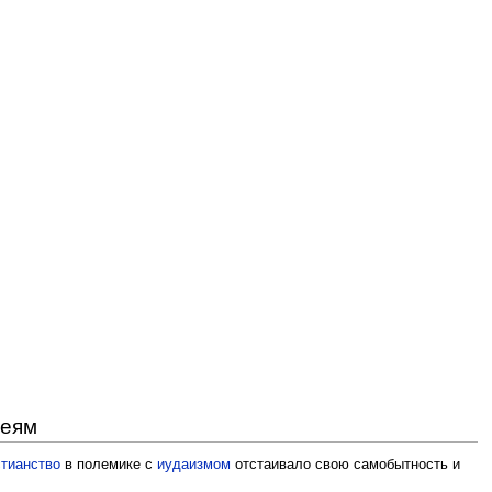
реям
стианство
в полемике с
иудаизмом
отстаивало свою самобытность и