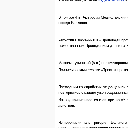
жизни евреев, а также
иудеохристиан
и
В том же 4 в. Амвросий Медиоланский 
города Каллиник.
Августин Блаженный в «Проповеди прот
Божественным Провидением для того, 
Максим Туринский (5 в.) полемизировал
Приписываемый ему же «Трактат против
Последним из сирийских отцов церкви п
повторились ставшие уже традиционным
Иакову приписывается и авторство «У
христиан.
Из переписки папы Григория I Великого