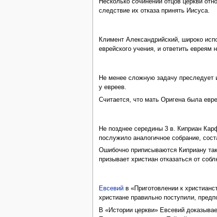
Несколько сочинений отцов церкви отн
следствие их отказа принять Иисуса.
Климент Александрийский, широко исп
еврейского учения, и ответить евреям 
Не менее сложную задачу преследует 
у евреев.
Считается, что мать Оригена была евр
Не позднее середины 3 в. Киприан Кар
послужило аналогичное собрание, соста
Ошибочно приписываются Киприану такж
призывает христиан отказаться от соб
Евсевий
в «Приготовлении к христианст
христиане правильно поступили, предп
В «Истории церкви» Евсевий доказывае