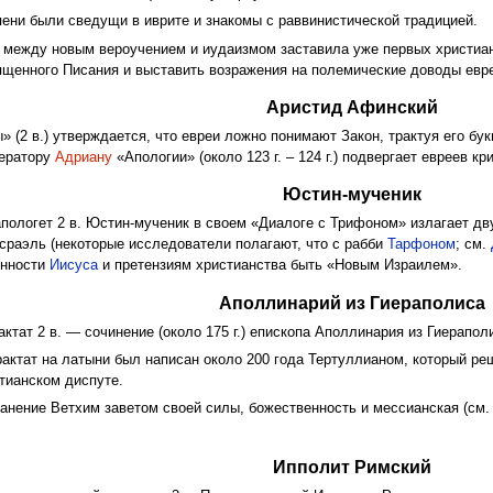
пени были сведущи в иврите и знакомы с раввинистической традицией.
между новым вероучением и иудаизмом заставила уже первых христианс
ященного Писания и выставить возражения на полемические доводы евр
Аристид Афинский
 (2 в.) утверждается, что евреи ложно понимают Закон, трактуя его бу
ператору
Адриану
«Апологии» (около 123 г. – 124 г.) подвергает евреев кр
Юстин-мученик
апологет 2 в. Юстин-мученик в своем «Диалоге с Трифоном» излагает 
сраэль (некоторые исследователи полагают, что с рабби
Тарфоном
; см.
енности
Иисуса
и претензиям христианства быть «Новым Израилем».
Аполлинарий из Гиераполиса
ктат 2 в. — сочинение (около 175 г.) епископа Аполлинария из Гиерапол
актат на латыни был написан около 200 года Тертуллианом, который р
тианском диспуте.
хранение Ветхим заветом своей силы, божественность и мессианская (см
Ипполит Римский