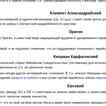
осятся к первой половине 3 в. Приписываемый Ипполиту Римскому тракт
Климент Александрийский
ользовавший аггадический материал (см.
Аггада
), ставит своей целью д
на их довод о сектантской раздробленности христиан.
Ориген
и Ориген, в известной мере защищающий иудаизм и одновременно опро
ейкой, и не подлежит сомнению, что он поддерживал отношения с еврей
Киприан Карфагенский
фагенский собрал библейские «свидетельства» (тестимонии) для использ
вленное во 2 в. на греческом языке.
е четыре других антиеврейских сочинения. В 3 в. епископ Новациан на
людения
кашрута
и
субботы
и выступает против еврейского закона
обреза
Евсевий
ву» (между 312 и 332 гг.) некоторые из экзегез заимствовал у своего е
очтя теологию евреев язычеству.
т, что за свой заговор против Иисуса евреи были немедленно наказаны