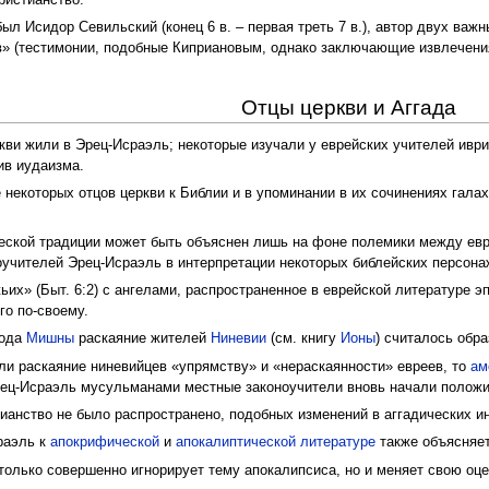
ристианство.
ыл Исидор Севильский (конец 6 в. – первая треть 7 в.), автор двух важ
ев» (тестимонии, подобные Киприановым, однако заключающие извлечения
Отцы церкви и Аггада
кви жили в Эрец-Исраэль; некоторые изучали у еврейских учителей иври
ив иудаизма.
 некоторых отцов церкви к Библии и в упоминании в их сочинениях гала
ческой традиции может быть объяснен лишь на фоне полемики между евре
оучителей Эрец-Исраэль в интерпретации некоторых библейских персона
их» (Быт. 6:2) с ангелами, распространенное в еврейской литературе э
го по-своему.
иода
Мишны
раскаяние жителей
Ниневии
(см. книгу
Ионы
) считалось обр
ли раскаяние ниневийцев «упрямству» и «нераскаянности» евреев, то
ам
рец-Исраэль мусульманами местные законоучители вновь начали положи
стианство не было распространено, подобных изменений в аггадических и
раэль к
апокрифической
и
апокалиптической литературе
также объясняет
е только совершенно игнорирует тему апокалипсиса, но и меняет свою оц