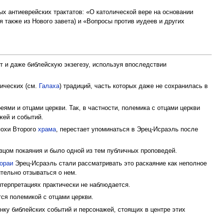
ных антиеврейских трактатов: «О католической вере на основании
 также из Нового завета) и «Вопросы против иудеев и других
т и даже библейскую экзегезу, используя впоследствии
хических (см.
Галаха
) традиций, часть которых даже не сохранилась в
ями и отцами церкви. Так, в частности, полемика с отцами церкви
жей и событий.
похи Второго
храма
, перестает упоминаться в Эрец-Исраэль после
азцом покаяния и было одной из тем публичных проповедей.
ораи
Эрец-Исраэль стали рассматривать это раскаяние как неполное
тельно отзываться о нем.
нтерпретациях практически не наблюдается.
ся полемикой с отцами церкви.
енку библейских событий и персонажей, стоящих в центре этих