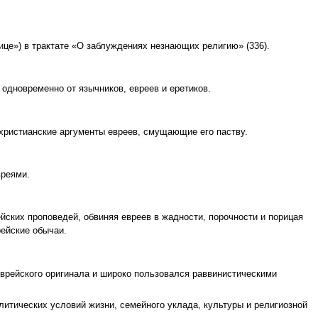
ице») в трактате «О заблуждениях незнающих религию» (336).
одновременно от язычников, евреев и еретиков.
ихристианские аргументы евреев, смущающие его паству.
вреями.
ейских проповедей, обвиняя евреев в жадности, порочности и порицая
рейские обычаи.
 еврейского оригинала и широко пользовался раввинистическими
итических условий жизни, семейного уклада, культуры и религиозной