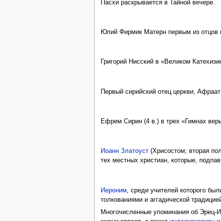
Пасхи раскрывается в Тайной вечере.
Юлий Фирмик Матерн первым из отцов ц
Григорий Нисский в «Великом Катехизи
Первый сирийский отец церкви, Афраат 
Ефрем Сирин (4 в.) в трех «Гимнах вер
Иоанн Златоуст
(Хрисостом; вторая пол
тех местных христиан, которые, подпа
Иероним
, среди учителей которого бы
толкованиями и аггадической традицие
Многочисленные упоминания об Эрец-Ис