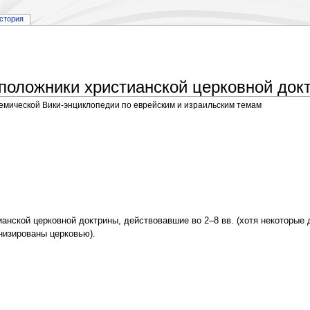
стория
оложники христианской церковной докт
демической Вики-энциклопедии по еврейским и израильским темам
ианской церковной доктрины, действовавшие во 2–8 вв. (хотя некоторые 
низированы церковью).