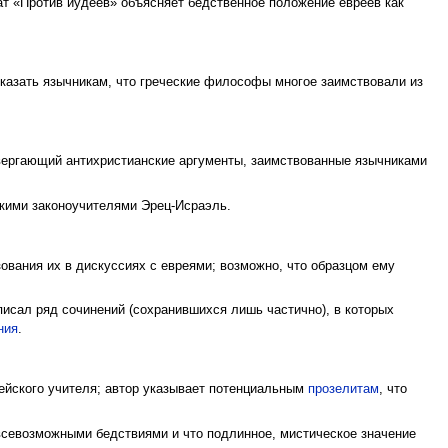
ат «Против иудеев» объясняет бедственное положение евреев как
оказать язычникам, что греческие философы многое заимствовали из
вергающий антихристианские аргументы, заимствованные язычниками
скими законоучителями Эрец-Исраэль.
ования их в дискуссиях с евреями; возможно, что образцом ему
писал ряд сочинений (сохранившихся лишь частично), в которых
ния
.
врейского учителя; автор указывает потенциальным
прозелитам
, что
 всевозможными бедствиями и что подлинное, мистическое значение