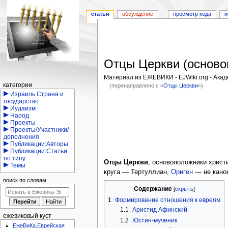
статья
обсуждение
просмотр кода
и
Отцы Церкви (основоп
Материал из ЕЖЕВИКИ - EJWiki.org - Ака
Навигация
категории
(перенаправлено с «
Отцы Церкви
»)
Израиль:Страна и
Перейти
Перейти
государство
Иудаизм
к
к
Народ
навигации
поиску
Проекты
Проекты/Участники/
дополнения
Публикации:Авторы
Публикации:Статьи
по типу
Отцы Церкви
, основоположники христ
Темы
круга — Тертуллиан,
Ориген
— не кано
поиск по словам
Содержание
1
Формирование отношения к евреям
1.1
Аристид Афинский
ежевиковый куст
1.2
Юстин-мученик
ЕжеВиКа,Еврейская