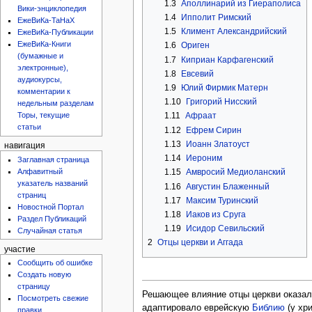
1.3
Аполлинарий из Гиераполиса
Вики-энциклопедия
1.4
Ипполит Римский
ЕжеВиКа-ТаНаХ
1.5
Климент Александрийский
ЕжеВиКа-Публикации
ЕжеВиКа-Книги
1.6
Ориген
(бумажные и
1.7
Киприан Карфагенский
электронные),
1.8
Евсевий
аудиокурсы,
1.9
Юлий Фирмик Матерн
комментарии к
1.10
Григорий Нисский
недельным разделам
Торы, текущие
1.11
Афраат
статьи
1.12
Ефрем Сирин
1.13
Иоанн Златоуст
навигация
1.14
Иероним
Заглавная страница
Алфавитный
1.15
Амвросий Медиоланский
указатель названий
1.16
Августин Блаженный
страниц
1.17
Максим Туринский
Новостной Портал
1.18
Иаков из Сруга
Раздел Публикаций
1.19
Исидор Севильский
Случайная статья
2
Отцы церкви и Аггада
участие
Сообщить об ошибке
Создать новую
страницу
Решающее влияние отцы церкви оказал
Посмотреть свежие
адаптировало еврейскую
Библию
(у хр
правки