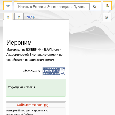
поиск по словам
ещё
Иероним
Материал из ЕЖЕВИКИ - EJWiki.org -
Академической Вики-энциклопедии по
еврейским и израильским темам
Перейти
Перейти
Источник:
к
к
навигации
поиску
:
Регулярная статья
Файл:Jerome saint.jpg
Миниатюрный портрет Иеронима из
Неаполитанской Библии