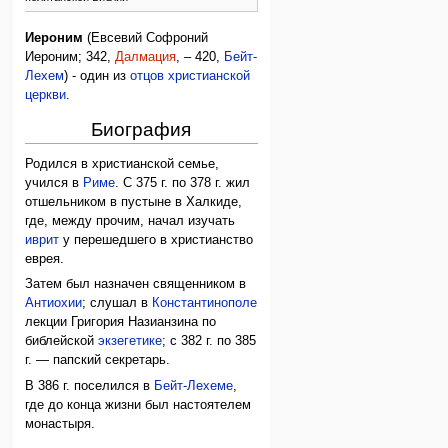
Иероним
(Евсевий Софроний
Иероним; 342,
Далмация
, – 420,
Бейт-
Лехем
) - один из
отцов христианской
церкви
.
Биография
Родился в христианской семье,
учился в
Риме
. С 375 г. по 378 г. жил
отшельником в пустыне в Халкиде,
где, между прочим, начал изучать
иврит
у перешедшего в христианство
еврея.
Затем был назначен священником в
Антиохии
; слушал в
Константинополе
лекции Григория Назианзина по
библейской
экзегетике
; с 382 г. по 385
г. — папский секретарь.
В 386 г. поселился в
Бейт-Лехеме
,
где до конца жизни был настоятелем
монастыря.