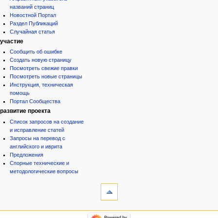
названий страниц
Новостной Портал
Раздел Публикаций
Случайная статья
участие
Сообщить об ошибке
Создать новую страницу
Посмотреть свежие правки
Посмотреть новые страницы
Инструкция, техническая
помощь
Портал Сообщества
развитие проекта
Список запросов на создание
и исправление статей
Запросы на перевод с
английского и иврита
Предложения
Спорные технические и
методологические вопросы
инструменты
Ссылки
сюда
Связанные
категории
правки