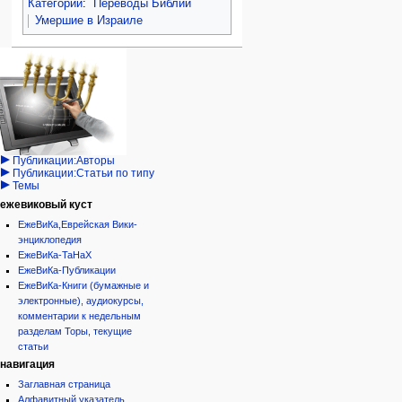
Категории
:
Переводы Библии
Умершие в Израиле
Навигация
персональные инструменты
действия на странице
категории
Израиль:Страна и
войти
статья
государство
запрос
обсуждение
Иудаизм
учётной
читать
Народ
записи
просмотр
Проекты
кода
Проекты/Участники/
дополнения
история
Публикации:Авторы
Публикации:Статьи по типу
Темы
ежевиковый куст
ЕжеВиКа,Еврейская Вики-
энциклопедия
ЕжеВиКа-ТаНаХ
ЕжеВиКа-Публикации
ЕжеВиКа-Книги (бумажные и
электронные), аудиокурсы,
комментарии к недельным
разделам Торы, текущие
статьи
навигация
Заглавная страница
Алфавитный указатель