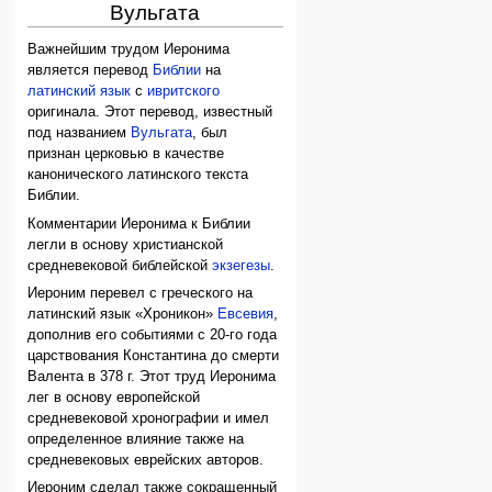
Вульгата
Важнейшим трудом Иеронима
является перевод
Библии
на
латинский язык
с
ивритского
оригинала. Этот перевод, известный
под названием
Вульгата
, был
признан церковью в качестве
канонического латинского текста
Библии.
Комментарии Иеронима к Библии
легли в основу христианской
средневековой библейской
экзегезы
.
Иероним перевел с греческого на
латинский язык «Хроникон»
Евсевия
,
дополнив его событиями с 20-го года
царствования Константина до смерти
Валента в 378 г. Этот труд Иеронима
лег в основу европейской
средневековой хронографии и имел
определенное влияние также на
средневековых еврейских авторов.
Иероним сделал также сокращенный