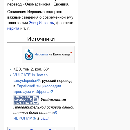
перевод «Ономастикона» Евсевия.
Сочинения Иеронима содержат
важные сведения о современной ему
топографии
Эрец-Исраэль
, фонетике
иврита
и т. п.
Источники
?
Иероним
на Викискладе
КЕЭ, том 2, кол. 684
VULGATE in Jewish
Encyclopedia
, русский перевод
в
Еврейской энциклопедии
Брокгауза и Эфрона
Уведомление
:
Предварительной основой данной
статьи была статья
ИЕРОНИМ
в
ЭЕЭ