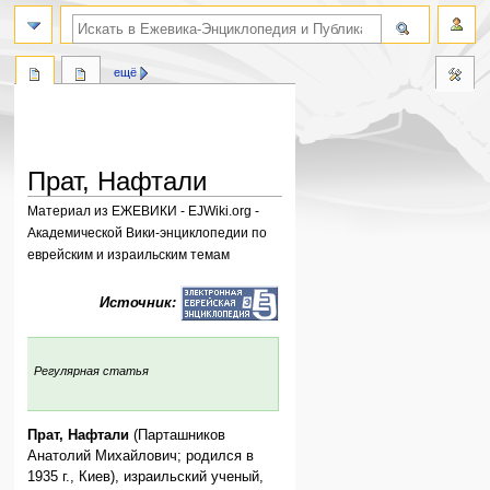
поиск по словам
ещё
Прат, Нафтали
Материал из ЕЖЕВИКИ - EJWiki.org -
Академической Вики-энциклопедии по
еврейским и израильским темам
Перейти
Перейти
Источник:
к
к
навигации
поиску
:
Регулярная статья
Прат, Нафтали
(Парташников
Анатолий Михайлович; родился в
1935 г., Киев), израильский ученый,