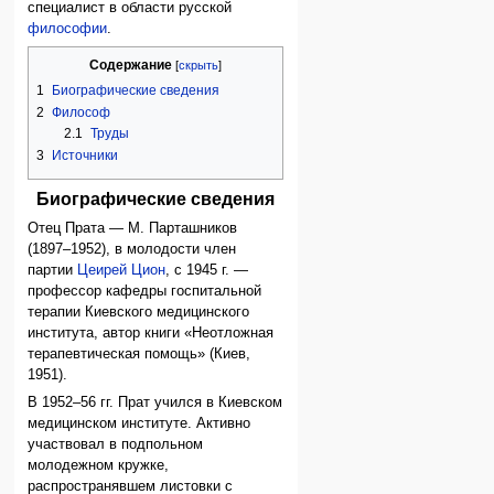
специалист в области русской
философии
.
Содержание
1
Биографические сведения
2
Философ
2.1
Труды
3
Источники
Биографические сведения
Отец Прата — М. Парташников
(1897–1952), в молодости член
партии
Цеирей Цион
, с 1945 г. —
профессор кафедры госпитальной
терапии Киевского медицинского
института, автор книги «Неотложная
терапевтическая помощь» (Киев,
1951).
В 1952–56 гг. Прат учился в Киевском
медицинском институте. Активно
участвовал в подпольном
молодежном кружке,
распространявшем листовки с