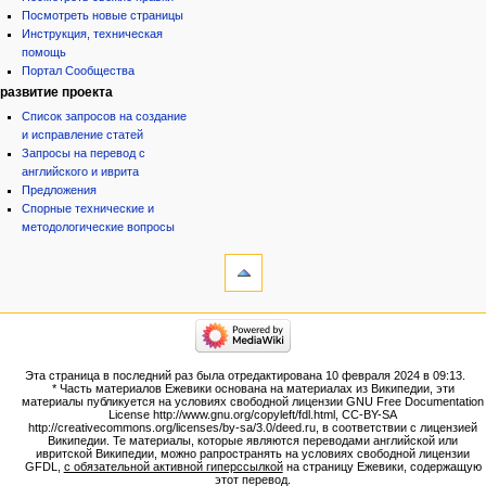
Посмотреть новые страницы
Инструкция, техническая
помощь
Портал Сообщества
развитие проекта
Список запросов на создание
и исправление статей
Запросы на перевод с
английского и иврита
Предложения
Спорные технические и
методологические вопросы
инструменты
Ссылки
сюда
Связанные
категории
правки
Израиль:Страна и
Служебные
государство
страницы
Иудаизм
Эта страница в последний раз была отредактирована 10 февраля 2024 в 09:13.
Народ
Версия
* Часть материалов Ежевики основана на материалах из Википедии, эти
Проекты
для
материалы публикуется на условиях свободной лицензии GNU Free Documentation
Проекты/Участники/
License http://www.gnu.org/copyleft/fdl.html, CC-BY-SA
печати
дополнения
http://creativecommons.org/licenses/by-sa/3.0/deed.ru, в соответствии с лицензией
Постоянная
Публикации:Авторы
Википедии. Те материалы, которые являются переводами английской или
ивритской Википедии, можно рапространять на условиях свободной лицензии
ссылка
Публикации:Статьи по типу
GFDL,
с обязательной активной гиперссылкой
на страницу Ежевики, содержащую
Темы
Сведения
этот перевод.