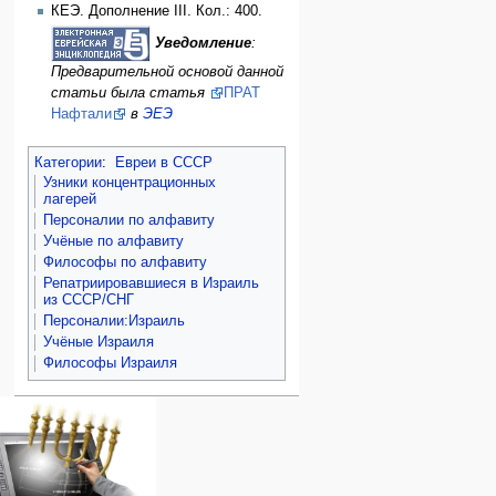
КЕЭ. Дополнение III. Кол.: 400.
Уведомление
:
Предварительной основой данной
статьи была статья
ПРАТ
Нафтали
в
ЭЕЭ
Категории
:
Евреи в СССР
Узники концентрационных
лагерей
Персоналии по алфавиту
Учёные по алфавиту
Философы по алфавиту
Репатриировавшиеся в Израиль
из СССР/СНГ
Персоналии:Израиль
Учёные Израиля
Философы Израиля
Навигация
персональные инструменты
действия на странице
категории
Израиль:Страна и
войти
статья
государство
запрос
обсуждение
Иудаизм
учётной
читать
Народ
записи
просмотр
Проекты