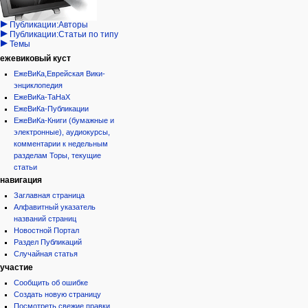
кода
Проекты/Участники/
дополнения
история
Публикации:Авторы
Публикации:Статьи по типу
Темы
ежевиковый куст
ЕжеВиКа,Еврейская Вики-
энциклопедия
ЕжеВиКа-ТаНаХ
ЕжеВиКа-Публикации
ЕжеВиКа-Книги (бумажные и
электронные), аудиокурсы,
комментарии к недельным
разделам Торы, текущие
статьи
навигация
Заглавная страница
Алфавитный указатель
названий страниц
Новостной Портал
Раздел Публикаций
Случайная статья
участие
Сообщить об ошибке
Создать новую страницу
Посмотреть свежие правки