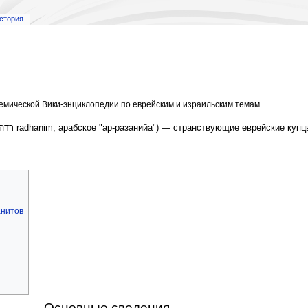
стория
демической Вики-энциклопедии по еврейским и израильским темам
רדהנים radhanim
‎, арабское "ар-разанийа") — странствующие еврейские купц
анитов
Основные сведения