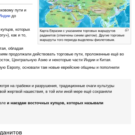
ковому пути и
Индии
до
 купцов, которых
Карта Евразии с указанием торговых маршрутов
у»), как и то,
раданитов (отмечены синим цветом). Другие торговые
маршруты того периода выделены фиолетовым.
тая, обладая
илиям продолжали действовать торговые пути, проложенные ещё во
осток, Центральную Азию и некоторые части Индии и Китая.
ую Европу, основали там новые еврейские общины и пополнили
отря на грабежи и разрушения, традиционные очаги культуры
рвой жертвой нашествия, в той или иной мере ещё сохраняли
овле
и наездам восточных купцов, которых называли
аданитов