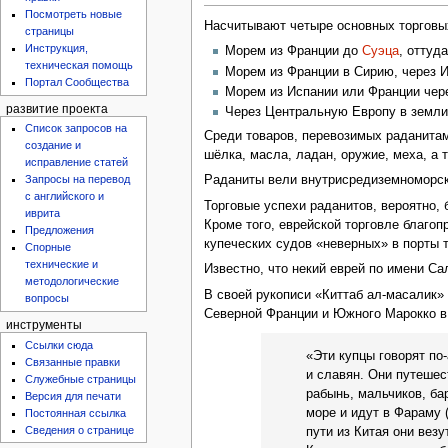
Посмотреть новые
Насчитывают четыре основных торговых
страницы
Инструкция,
Морем из Франции до
Суэца
, оттуд
техническая помощь
Морем из Франции в Сирию, через И
Портал Сообщества
Морем из Испании или Франции чере
развитие проекта
Через Центральную Европу в земли
Список запросов на
Среди товаров, перевозимых раданитам
создание и
шёлка, масла, ладан, оружие, меха, а 
исправление статей
Запросы на перевод
Раданиты вели внутрисредиземноморск
с английского и
Торговые успехи раданитов, вероятно
иврита
Кроме того, еврейской торговле благо
Предложения
купеческих судов «неверных» в порты т
Спорные
технические и
Известно, что некий еврей по имени Сал
методологические
В своей рукописи «Киттаб ал-масалик» (
вопросы
Северной Франции и Южного Марокко в
инструменты
Ссылки сюда
«Эти купцы говорят по-
Связанные правки
и славян. Они путешес
Служебные страницы
рабынь, мальчиков, ба
Версия для печати
море и идут в Фараму 
Постоянная ссылка
Сведения о странице
пути из Китая они везу