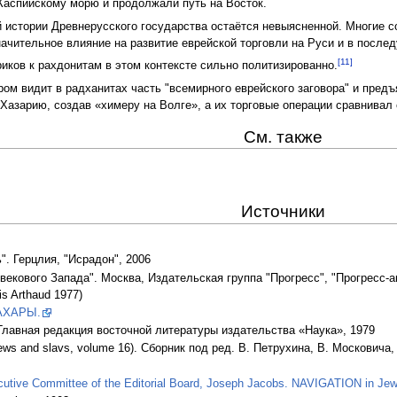
 Каспийскому морю и продолжали путь на Восток.
й истории Древнерусского государства остаётся невыясненной. Многие 
начительное влияние на развитие еврейской торговли на Руси и в после
[11]
иков к рахдонитам в этом контексте сильно политизированно.
ом видит в радханитах часть "всемирного еврейского заговора" и предъ
 Хазарию, создав «химеру на Волге», а их торговые операции сравнива
См. также
Источники
". Герцлия, "Исрадон", 2006
кового Запада". Москва, Издательская группа "Прогресс", "Прогресс-ак
ris Arthaud 1977)
АХАРЫ.
Главная редакция восточной литературы издательства «Наука», 1979
ews and slavs, volume 16). Сборник под ред. В. Петрухина, В. Московича
cutive Committee of the Editorial Board, Joseph Jacobs. NAVIGATION in Je