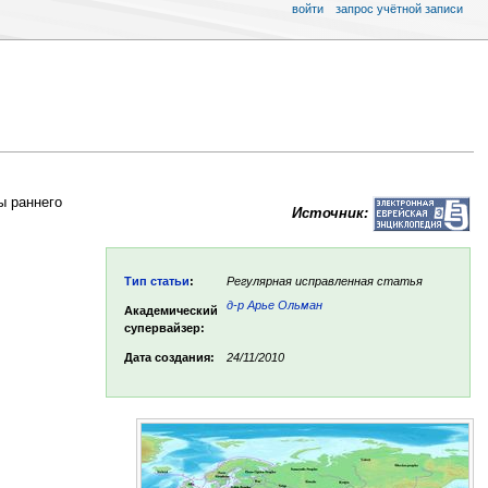
войти
запрос учётной записи
ы раннего
Источник:
Тип статьи
:
Регулярная исправленная статья
д-р Арье Ольман
Академический
супервайзер:
Дата создания:
24/11/2010