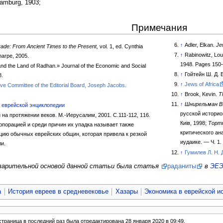
Hamburg, 1903;
Примечания
↑
Adler, Elkan.
Je
rade: From Ancient Times to the Present,
vol. 1, ed. Cynthia
↑
Rabinowitz, Lou
harpe, 2005.
1948. Pages 150
nd the Land of Radhan.» Journal of the Economic and Social
↑
Гойтейн Ш. Д. 
8.
↑
Jews of Africa
↑
Brook, Kevin.
T
↑
Шнирельман В.
 еврейской энциклопедии
русской историог
 на протяжении веков. М.-Иерусалим, 2001. С.111-112, 116.
Киiв, 1998;
Торти
рпорацией и среди причин их упадка называет также
критического ан
ию обычных еврейских общин, которая привела к резкой
иудаике. — Ч. 1
и.
↑
Гумилев Л. Н. 
дварительной основой данной статьи была статья
раданиты
в
ЭЕ
а
История евреев в средневековье
Хазары
Экономика в еврейской и
страница в последний раз была отредактирована 28 января 2020 в 09:49.