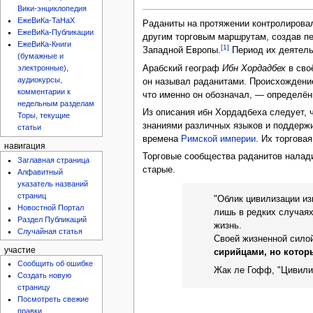
Вики-энциклопедия
ЕжеВиКа-ТаНаХ
Раданиты на протяжении контролирова
ЕжеВиКа-Публикации
другим торговым маршрутам, создав п
ЕжеВиКа-Книги
[1]
Западной Европы.
Период их деятельн
(бумажные и
Арабский географ
Ибн Хордадбех
в сво
электронные),
аудиокурсы,
он называл раданитами. Происхождение 
комментарии к
что именно он обозначал, — определён
недельным разделам
Из описания ибн Хордадбеха следует, 
Торы, текущие
знаниями различных языков и поддержи
статьи
времена
Римской империи
. Их торгова
навигация
Торговые сообщества раданитов налади
Заглавная страница
старые.
Алфавитный
указатель названий
страниц
"Облик цивилизации из
Новостной Портал
лишь в редких случаях
Раздел Публикаций
жизнь.
Случайная статья
Своей жизненной силой
участие
сирийцами, но котор
Сообщить об ошибке
Жак ле Гофф, "Цивилиз
Создать новую
страницу
Посмотреть свежие
правки