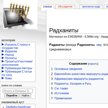
статья
обсуждение
просмотр кода
и
Радханиты
Материал из ЕЖЕВИКИ - EJWiki.org - Ака
Навигация
категории
Перейти
Перейти
Израиль:Страна и
Раданиты
(иногда
Радхониты
,
ивр.
государство
к
к
средневековья.
Иудаизм
навигации
поиску
Народ
Проекты
Проекты/Участники/
Содержание
дополнения
Публикации:Авторы
1
Основные сведения
Публикации:Статьи
2
Европейско-азиатские маршруты рад
по типу
Темы
3
Африканские маршруты раданитов
4
Раданиты, Хазария и Русь
поиск по словам
5
См. также
6
Источники
7
Примечания
ежевиковый куст
ЕжеВиКа,Еврейская