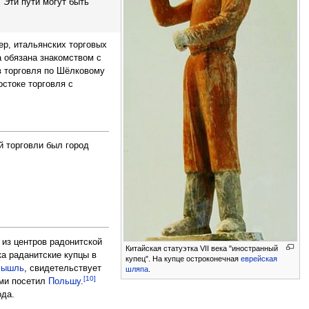
 Эти пути могут быть
ер, итальянских торговых
а обязана знакомством с
 торговля по Шёлковому
стоке торговля с
й торговли был город
 из центров радонитской
Китайская статуэтка VII века "иностранный
ка раданитские купцы в
купец". На купце остроконечная
еврейская
мышль
, свидетельствует
шляпа
.
[10]
ими посетил
Польшу
.
ода.