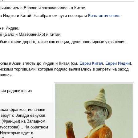
чинались в Европе и заканчивались в Китае.
х в Индию и Китай. На обратном пути посещали
Константинополь
.
ю и Индию.
ю (Балх и Мавераннахр) и Китай.
ме стоили дорого, такие как специи, духи, ювелирные украшения,
опы и Азии вплоть до Индии и Китая (см.
Евреи Китая
,
Евреи Индии
).
нскими торговцами, которые подчас выливались в запреты на заход
нялись.
твия раданитов из
зыках франков, испанцев
 везут с Запада евнухов,
и (Франции) на Западном
уострова)... На обратном
 Некоторые идут в