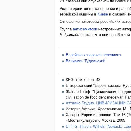
Из Хазарии они спускались по Волге к
Роль раданитов в становлении и ранне
еврейской общины в
Киеве
и оказали з
Отношение некоторых российских истор
Группа
антисемитски
настроенных автор
Н. Гумилёв
считал, что они поработили
Еврейско-хазарская переписка
Вениамин Тудельский
КЕЭ, том 7, кол. 43
Е.Березанский "Евреи, хазары, Русь
Жак ле Гофф. "Цивилизация средневе
civilisation de l'occident medeival" Pa
Аттилио Гаудио. ЦИВИЛИЗАЦИИ С
История Африки. Хрестоматия. М., 
Хазары. Евреи и славяне. Том 16 (J
«Мосты культуры», Москва, 2005
Emil G. Hirsch, Wilhelm Nowack, Exe