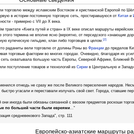
ли торговлю между исламским Востоком и христианской Европой по Шёл
ервую в истории постоянную торговую сеть, простиравшуюся от
Китая
и
ости - примерно с VII до X века.
ём трактате «Книга путей и стран» в IX веке описал маршруты еврейских
этого термина не вполне ясно (вероятно, от персидского «знающие дорог
[2]
ную купеческую гильдию, клан либо торговцев в целом.
что раданиты вели торговлю от долины Роны во
Франции
до пределов Ки
вая торговые фактории во многих городах. Очевидно, благодаря их ус
я сеть охватывала большую часть Европы, Северной Африке, Ближний В
ли поступление товаров и технологий из
Сирии
в Центральную и Западн
менился отнюдь не сразу же после Великого переселения народов. Несм
 быстро угасали и переставали излучать свой свет. Города, ставшие пе
 они иногда были обязаны связанной с ввозом предметов роскоши торг
ые по большей части были евреями
..."
ация средневекового Запада", стр. 111
Европейско-азиатские маршруты р