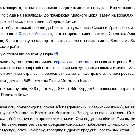
 маршрута, использовавшихся раданитами в их поездках. Все четыре на
а по суше на верблюдах до побережья Красного моря, затем на корабля
рак и Персидский залив в Индию и Китай
з Гибралтарский пролив до Египта, оттуда через Сирию и Ирак в Перси
 славян и
Хазарский каганат
, в акваторию Каспия, затем в Среднюю Ази
и, были в первую очередь те, которые при относительно небольшом объё
также рабы.
[3]
ую торговлю по всему морю.
, были обусловлены наличием
еврейских кварталов
во многих странах Евр
приятствовали напряжённые отношения между христианскими и мусульма
ой или иной страны. На евреев эти запреты, как правило, не распростра
ам достиг в 845 г. «стены Гога и Магога» в Китае.
«Книга путей», 846 г., 2-е изд., 886 г.) Ибн Хурдадбих описывает странс
 Индию и Китай:
арабски, по-персидски, по-ромейски (греческий и латинский языки), на я
твуют с Запада на Восток и с Востока на Запад, и по суше и морем. Они
рхат, бобров, куниц и прочие меха, мечи. Они ведут корабли из Фирандж
(Пелузий, ныне Балуза на средиземноморском побережье Синайского пол
т мускус, алоэ, камфару, гвоздику и другие продукты восточных стран...