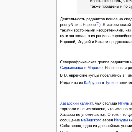
Константинополь, чтоб
также пройдены и по с
Деятельность раданитов пошла на спад
[5]
республик в Европе
). В историческо
такими восточными изобретениями, как
пути заглохла, а из рациона европейце
Европой, Индией и Китаем продолжалас
Североафриканская группа раданитов н
Сиджилмаса
в
Марокко
. На юг везли р
В IX еврейские купцы поселились в Ти
Раданиты из
Кайруана
в
Тунисе
вели мо
Хазарский каганат
, чья столица
Итиль
з
торговли и не исключено, что именно 
Хазарии не упоминаются. О том, что ц
сообщение
майнцского
еврея
Иеhуды б
Собственно, одно из древнейших упом