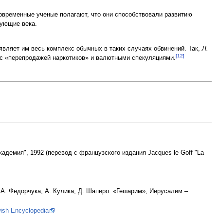
современные ученые полагают, что они способствовали развитию
дующие века.
являет им весь комплекс обычных в таких случаях обвинений. Так,
Л.
[12]
л с «перепродажей наркотиков» и валютными спекуляциями.
адемия", 1992 (перевод с французского издания Jacques le Goff "La
, А. Федорчука, А. Кулика, Д. Шапиро. «Гешарим», Иерусалим –
wish Encyclopedia