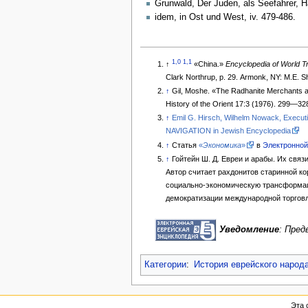
Grunwald, Der Juden, als Seefahrer, 
idem, in Ost und West, iv. 479-486.
1,0
1,1
↑
«China.»
Encyclopedia of World T
Clark Northrup, p. 29. Armonk, NY: M.E. S
↑
Gil, Moshe. «The Radhanite Merchants a
History of the Orient 17:3 (1976). 299—32
↑
Emil G. Hirsch, Wilhelm Nowack, Executive Committee of the Editorial Board, Joseph Jacobs.
NAVIGATION in Jewish Encyclopedia
↑
Статья
«
Экономика
»
в
Электронной
↑
Гойтейн Ш. Д. Евреи и арабы. Их связи
Автор считает рахдонитов старинной ко
социально-экономическую трансформац
демократизации международной торговл
Уведомление
: Пре
Категории
:
История еврейского народ
Эта 