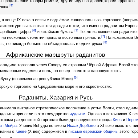
ы продать свои товары ромеям, другие идут во дворец короля франков...
[4]
уше».
 в конце IX века в связи с подъёмом «национальных» торговцев (наприм
й литературе высказываются догадки о том, что именно раданитам Европ
[6]
[1]
 арабские цифры.
и китайская бумага.
После исчезновения раданитов
[7]
в на несколько столетий пропали восточные пряности.
На исламском Во
[8]
ь, но никогда больше не объединялась в одних руках.
Африканские маршруты раданитов
аладила торговлю через Сахару со странами Чёрной Африки. Базой это
емесленные изделия и соль, на север - золото и слоновую кость.
[9]
мбукту (современная республика Мали).
рскую торговлю на Средиземном море и его окрестностях.
Раданиты, Хазария и Русь
анимала выгодное стратегическое положение в устье Волги, стал одним
раданиты принесли в это государство
иудаизм
. Однако в источниках X ве
ентрами рахдонитской торговли были древнерусские города
Киев
и
Пере
ен Мейра
. Ученик Иеhуды по имени
Исаак Дорбело
в XI веке вместе с н
инаний о
Киеве
(X век) содержится в
письме еврейской общины
этого гор