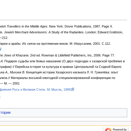
wish Travellers in the Middle Ages
. New York: Dover Publications, 1987. Page X.
is. Jewish Merchant Adventurers: A Study of the Radanites. London: Edward Goldston,
—212.
Евреи и арабы. Их связи на протяжении веков. М.-Иерусалим, 2001. С.112.
he Jews of Khazaria.
2nd ed. Rowman & Littlefield Publishers, Inc, 2006. Page 77.
А.
Подарок судьбы или божье наказание (О двух подходах к хазарской проблеме в
рафии) // Еврейска iстория та культура в краiнах Центральной та Схiдной Европi.
ка А., Михиев В.
Концепция истории Хазарского каганата Л. Н. Гумилёва: опыт
ализа // Материалы восьмой ежегодной специализированной конференции по
. — М. — 2001
Древняя Русь и Великая Степь. М.:Мысль, 1989
Э
стории