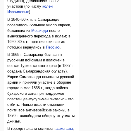
яхудиюн), делившийся на 12
участков (по числу
колен
Израилевых
).
В 1840–50-х гг. в Самарканде
поселилось большое число евреев,
бежавших из
Мешхеда
после
вынужденного перехода в ислам; в
1920–30-х гг. практически все их
потомки вернулись в
Персию
.
В 1868 г. Самарканд был занят
русскими войсками и включен в
состав Туркестанского края (в 1887 г.
создана Самаркандская область).
Евреи Самарканда помогали русской
армии и приняли участие в обороне
города в мае 1868 г., когда войска
бухарского хана при поддержке
повстанцев-мусульман пытались его
отбить. Новые власти отменили
почти все антиеврейские законы, в
1870 г. освободили общину от уплаты
джизьи.
В городе начали селиться
ашкеназы
,