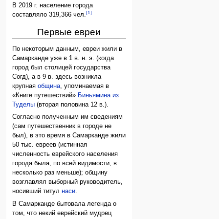
В 2019 г. население города
[1]
составляло 319,366 чел.
Первые евреи
По некоторым данным, евреи жили в
Самарканде уже в 1 в. н. э. (когда
город был столицей государства
Согд), а в 9 в. здесь возникла
крупная
община
, упоминаемая в
«Книге путешествий»
Биньямина из
Туделы
(вторая половина 12 в.).
Согласно полученным им сведениям
(сам путешественник в городе не
был), в это время в Самарканде жили
50 тыс. евреев (истинная
численность еврейского населения
города была, по всей видимости, в
несколько раз меньше); общину
возглавлял выборный руководитель,
носивший титул
наси
.
В Самарканде бытовала легенда о
том, что некий еврейский мудрец