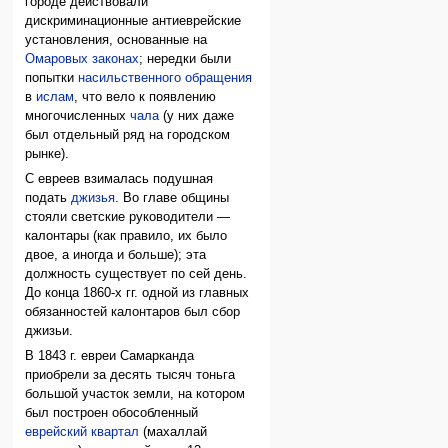
городе действовали
дискриминационные антиеврейские
установления, основанные на
Омаровых законах
; нередки были
попытки
насильственного обращения
в
ислам
, что вело к появлению
многочисленных
чала
(у них даже
был отдельный ряд на городском
рынке).
С евреев взималась подушная
подать
джизья
. Во главе общины
стояли светские руководители —
калонтары (как правило, их было
двое, а иногда и больше); эта
должность существует по сей день.
До конца 1860-х гг. одной из главных
обязанностей калонтаров был сбор
джизьи.
В 1843 г. евреи Самарканда
приобрели за десять тысяч тоньга
большой участок земли, на котором
был построен обособленный
еврейский квартал
(махаллай