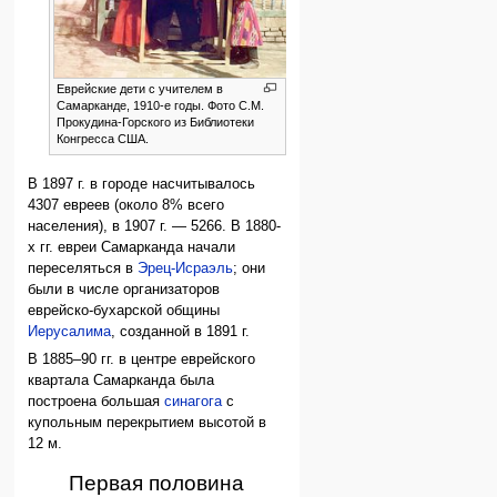
Еврейские дети с учителем в
Самарканде, 1910-е годы. Фото С.М.
Прокудина-Горского из Библиотеки
Конгресса США.
В 1897 г. в городе насчитывалось
4307 евреев (около 8% всего
населения), в 1907 г. — 5266. В 1880-
х гг. евреи Самарканда начали
переселяться в
Эрец-Исраэль
; они
были в числе организаторов
еврейско-бухарской общины
Иерусалима
, созданной в 1891 г.
В 1885–90 гг. в центре еврейского
квартала Самарканда была
построена большая
синагога
с
купольным перекрытием высотой в
12 м.
Первая половина