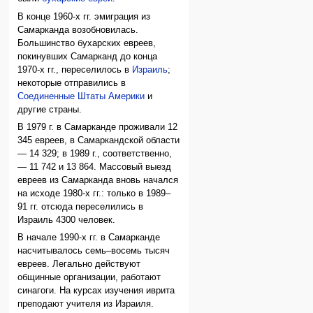
В конце 1960-х гг. эмиграция из
Самарканда возобновилась.
Большинство бухарских евреев,
покинувших Самарканд до конца
1970-х гг., переселилось в
Израиль
;
некоторые отправились в
Соединенные Штаты Америки
и
другие страны.
В 1979 г. в Самарканде проживали 12
345 евреев, в Самаркандской области
— 14 329; в 1989 г., соответственно,
— 11 742 и 13 864. Массовый выезд
евреев из Самарканда вновь начался
на исходе 1980-х гг.: только в 1989–
91 гг. отсюда переселились в
Израиль 4300 человек.
В начале 1990-х гг. в Самарканде
насчитывалось семь–восемь тысяч
евреев. Легально действуют
общинные организации, работают
синагоги. На курсах изучения иврита
преподают учителя из Израиля.