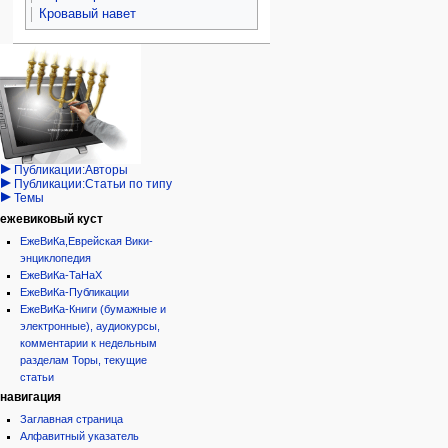
Кровавый навет
Навигация
персональные инструменты
действия на странице
категории
Израиль:Страна и
войти
статья
государство
запрос
обсуждение
Иудаизм
учётной
читать
Народ
записи
просмотр
Проекты
кода
Проекты/Участники/
дополнения
история
Публикации:Авторы
Публикации:Статьи по типу
Темы
ежевиковый куст
ЕжеВиКа,Еврейская Вики-
энциклопедия
ЕжеВиКа-ТаНаХ
ЕжеВиКа-Публикации
ЕжеВиКа-Книги (бумажные и
электронные), аудиокурсы,
комментарии к недельным
разделам Торы, текущие
статьи
навигация
Заглавная страница
Алфавитный указатель