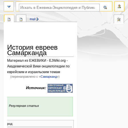
поиск по словам
ещё
История евреев
Самарканда
Материал из ЕЖЕВИКИ - EJWiki.org -
Академической Вики-энциклопедии по
еврейским и израильским темам
(перенаправлено с «
Самарканд
»)
Перейти
Перейти
Источник:
к
к
навигации
поиску
:
Регулярная статья
город