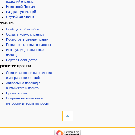
названий страниц
Новостной Портал
Раздел Публикаций
Случайная статья
участие
Сообщить об ошибке
Создать новую страницу
Посмотреть свежие правки
Посмотреть новые страницы
Инструкция, техническая
помощь
Портал Сообщества
развитие проекта
Список запросов на создание
и исправление статей
Запросы на перевод с
английского и иврита
Предложения
Спорные технические и
методологические вопросы
инструменты
Ссылки
сюда
Связанные
категории
правки
Израиль:Страна и