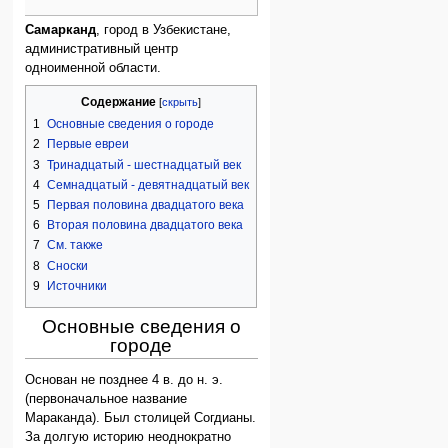
Самарканд
, город в Узбекистане,
административный центр
одноименной области.
Содержание
1
Основные сведения о городе
2
Первые евреи
3
Тринадцатый - шестнадцатый век
4
Семнадцатый - девятнадцатый век
5
Первая половина двадцатого века
6
Вторая половина двадцатого века
7
См. также
8
Сноски
9
Источники
Основные сведения о
городе
Основан не позднее 4 в. до н. э.
(первоначальное название
Мараканда). Был столицей Согдианы.
За долгую историю неоднократно