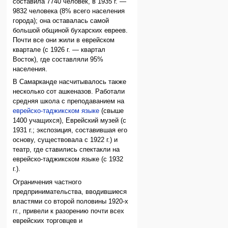
составила 7740 человек, в 1935 г. —
9832 человека (8% всего населения
города); она оставалась самой
большой общиной бухарских евреев.
Почти все они жили в еврейском
квартале (с 1926 г. — квартал
Восток), где составляли 95%
населения.
В Самарканде насчитывалось также
несколько сот ашкеназов. Работали
средняя школа с преподаванием на
еврейско-таджикском языке
(свыше
1400 учащихся), Еврейский музей (с
1931 г.; экспозиция, составившая его
основу, существовала с 1922 г.) и
театр, где ставились спектакли на
еврейско-таджикском языке (с 1932
г.).
Ограничения частного
предпринимательства, вводившиеся
властями со второй половины 1920-х
гг., привели к разорению почти всех
еврейских торговцев и