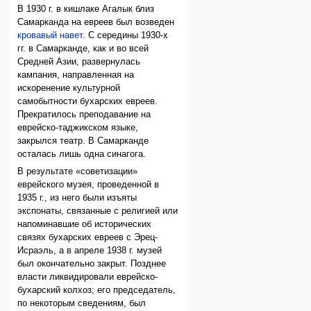
В 1930 г. в кишлаке Агалык близ
Самарканда на евреев был возведен
кровавый навет
. С середины 1930-х
гг. в Самарканде, как и во всей
Средней Азии, развернулась
кампания, направленная на
искоренение культурной
самобытности бухарских евреев.
Прекратилось преподавание на
еврейско-таджикском языке,
закрылся театр. В Самарканде
осталась лишь одна синагога.
В результате «советизации»
еврейского музея, проведенной в
1935 г., из него были изъяты
экспонаты, связанные с религией или
напоминавшие об исторических
связях бухарских евреев с Эрец-
Исраэль, а в апреле 1938 г. музей
был окончательно закрыт. Позднее
власти ликвидировали еврейско-
бухарский колхоз; его председатель,
по некоторым сведениям, был