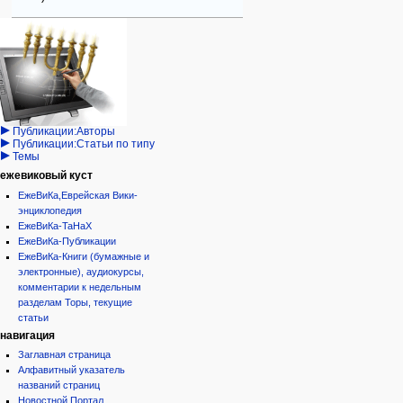
Навигация
персональные инструменты
действия на странице
категории
Израиль:Страна и
войти
статья
государство
запрос
обсуждение
Иудаизм
учётной
читать
Народ
записи
просмотр
Проекты
кода
Проекты/Участники/
дополнения
история
Публикации:Авторы
Публикации:Статьи по типу
Темы
ежевиковый куст
ЕжеВиКа,Еврейская Вики-
энциклопедия
ЕжеВиКа-ТаНаХ
ЕжеВиКа-Публикации
ЕжеВиКа-Книги (бумажные и
электронные), аудиокурсы,
комментарии к недельным
разделам Торы, текущие
статьи
навигация
Заглавная страница
Алфавитный указатель
названий страниц
Новостной Портал