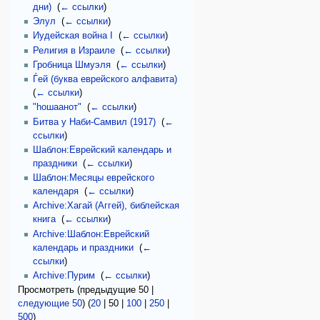
дни)
‎
(
← ссылки
)
Элул
‎
(
← ссылки
)
Иудейская война I
‎
(
← ссылки
)
Религия в Израиле
‎
(
← ссылки
)
Гробница Шмуэля
‎
(
← ссылки
)
Ѓей (буква еврейского алфавита)
‎
(
← ссылки
)
"hошаанот"
‎
(
← ссылки
)
Битва у Наби-Самвил (1917)
‎
(
←
ссылки
)
Шаблон:Еврейский календарь и
праздники
‎
(
← ссылки
)
Шаблон:Месяцы еврейского
календаря
‎
(
← ссылки
)
Archive:Хагай (Аггей), библейская
книга
‎
(
← ссылки
)
Archive:Шаблон:Еврейский
календарь и праздники
‎
(
←
ссылки
)
Archive:Пурим
‎
(
← ссылки
)
Просмотреть (
предыдущие 50
|
следующие 50
) (
20
|
50
|
100
|
250
|
500
)