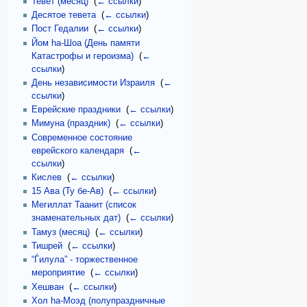
Тевет (месяц)
‎
(
← ссылки
)
Десятое тевета
‎
(
← ссылки
)
Пост Гедалии
‎
(
← ссылки
)
Йом hа-Шоа (День памяти
Катастрофы и героизма)
‎
(
←
ссылки
)
День независимости Израиля
‎
(
←
ссылки
)
Еврейские праздники
‎
(
← ссылки
)
Мимуна (праздник)
‎
(
← ссылки
)
Современное состояние
еврейского календаря
‎
(
←
ссылки
)
Кислев
‎
(
← ссылки
)
15 Ава (Ту бе-Ав)
‎
(
← ссылки
)
Мегиллат Таанит (список
знаменательных дат)
‎
(
← ссылки
)
Тамуз (месяц)
‎
(
← ссылки
)
Тишрей
‎
(
← ссылки
)
“Ѓилула” - торжественное
мероприятие
‎
(
← ссылки
)
Хешван
‎
(
← ссылки
)
Хол hа-Моэд (полупраздничные