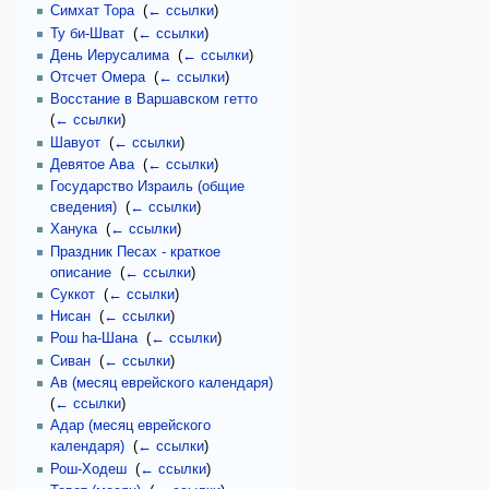
Симхат Тора
‎
(
← ссылки
)
Ту би-Шват
‎
(
← ссылки
)
День Иерусалима
‎
(
← ссылки
)
Отсчет Омера
‎
(
← ссылки
)
Восстание в Варшавском гетто
‎
(
← ссылки
)
Шавуот
‎
(
← ссылки
)
Девятое Ава
‎
(
← ссылки
)
Государство Израиль (общие
сведения)
‎
(
← ссылки
)
Ханука
‎
(
← ссылки
)
Праздник Песах - краткое
описание
‎
(
← ссылки
)
Суккот
‎
(
← ссылки
)
Нисан
‎
(
← ссылки
)
Рош hа-Шана
‎
(
← ссылки
)
Сиван
‎
(
← ссылки
)
Ав (месяц еврейского календаря)
‎
(
← ссылки
)
Адар (месяц еврейского
календаря)
‎
(
← ссылки
)
Рош-Ходеш
‎
(
← ссылки
)