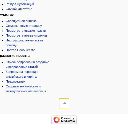
Раздел Публикаций
Случайная статья
участие
Сообщить об ошибке
Создать новую страницу
Посмотреть свежие правки
Посмотреть новые страницы
Инструкция, техническая
помощь
Портал Сообщества
развитие проекта
Список запросов на создание
и исправление статей
Запросы на перевод с
английского и иврита
Предложения
Спорные технические и
методологические вопросы
инструменты
Служебные
страницы
Версия
категории
для
Израиль:Страна и
печати
государство
Иудаизм