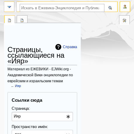
поиск по словам
Справка
Страницы,
ссылающиеся на
«Ияр»
Материал из ЕЖЕВИКИ - EJWiki.org -
Академической Вики-энциклопедии по
еврейским и израильским темам
←
Ияр
Перейти
Перейти
Ссылки сюда
к
к
навигации
поиску
Страница:
Пространство имён: