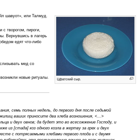
йл шавуот», или Талмуд.
и с творогом, пироги,
ры. Вернувшись в лагерь
обедом едят что-либо
 слизывать мед со
 возникли новые ритуалы.
Цфатский сыр.
ния, семь полных недель, до первого дня после седьмой
т жилищ ваших приносите два хлеба возношения, <…>
ьца и двух овнов; да будет это во всесожжение Господу, и
же из [стада] коз одного козла в жертву за грех и двух
месте с потрясаемыми хлебами первого плода и с двумя
 не работайте: это постановление вечное во всех жилищах