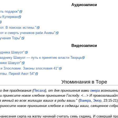
Аудиозаписи
ить подарок"
ы Куперман
т. В поисках истины."
от и смерть учеников раби Акивы"
учения Торы"
Видеозаписи
здника Шавуот"
разднику Шавуот — путь к принятию власти Творца
нике Шавуот"
 и Злословие. Законы злословия 41"
твы. Пиркей Авот 54"
Упоминания в Торе
 дня празднования (
Песаха
), от дня приношения вами
омера
возношения
и принесите новое хлебное приношение Гoсподу. <...> И провозглашайт
в вечный во всех жилищах ваших в роды ваши.
" (
Ваикра
,
Эмор
, 23:15-21)
 приносите новое приношение хлебное в седмицы ваши, священное собра
 нанесения серпа на жатву начинай считать семь седмиц. И совершай пра