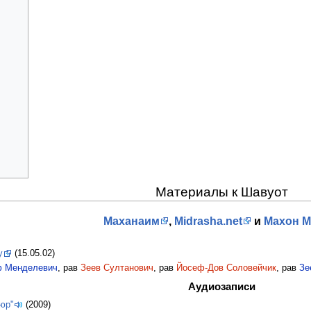
Материалы к Шавуот
Маханаим
,
Midrasha.net
и
Махон 
у
(15.05.02)
 Менделевич
, рав
Зеев Султанович
, рав
Йосеф-Дов Соловейчик
, рав
Зе
Аудиозаписи
июр"
(2009)