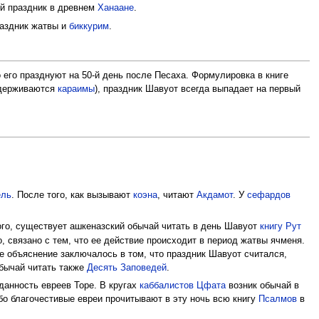
ий праздник в древнем
Ханаане
.
раздник жатвы и
биккурим
.
о его празднуют на 50-й день после Песаха. Формулировка в книге
идерживаются
караимы
), праздник Шавуот всегда выпадает на первый
ель
. После того, как вызывают
коэна
, читают
Акдамот
. У
сефардов
 того, существует ашкеназский обычай читать в день Шавуот
книгу Рут
 связано с тем, что ее действие происходит в период жатвы ячменя.
ое объяснение заключалось в том, что праздник Шавуот считался,
бычай читать также
Десять Заповедей
.
анность евреев Торе. В кругах
каббалистов
Цфата
возник обычай в
бо благочестивые евреи прочитывают в эту ночь всю книгу
Псалмов
в