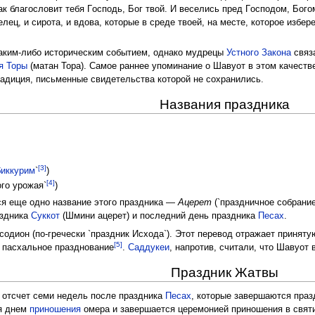
ак благословит тебя Гoсподь, Бoг твой. И веселись пред Гoсподом, Бoгом 
елец, и сирота, и вдова, которые в среде твоей, на месте, которое избер
каким-либо историческим событием, однако мудрецы
Устного Закона
связ
я Торы
(матан Тора). Самое раннее упоминание о Шавуот в этом качестве 
адиция, письменные свидетельства которой не сохранились.
Названия праздника
[3]
биккурим
`
)
[4]
ого урожая`
)
ся еще одно название этого праздника —
Ацерет
(`праздничное собрание
аздника
Суккот
(Шмини ацерет) и последний день праздника
Песах
.
содион (по-гречески `праздник Исхода`). Этот перевод отражает принят
[5]
 пасхальное празднование
.
Саддукеи
, напротив, считали, что Шавуот
Праздник Жатвы
я отсчет семи недель после праздника
Песах
, которые завершаются пра
ся днем
приношения
омера и завершается церемонией приношения в свя