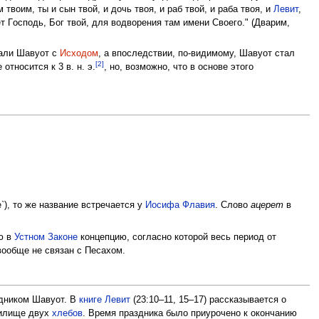
твоим, ты и сын твой, и дочь твоя, и раб твой, и раба твоя, и
Левит
,
ет Гoсподь, Бoг твой, для водворения там имени Своего." (Дварим,
али Шавуот с
Исходом
, а впоследствии, по-видимому, Шавуот стал
[2]
относится к 3 в. н. э.
, но, возможно, что в основе этого
`), то же название встречается у
Иосифа Флавия
. Слово
ацерет
в
ую в
Устном Законе
концепцию, согласно которой весь период от
 вообще не связан с Песахом.
здником Шавуот. В
книге Левит
(23:10–11, 15–17) рассказывается о
тилище двух
хлебов
. Время праздника было приурочено к окончанию