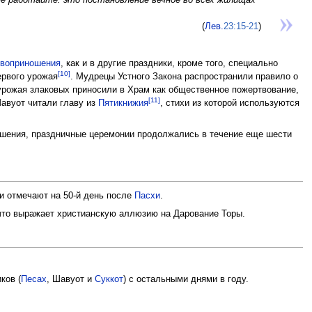
(
Лев.
23:15-21
)
твоприношения
, как и в другие праздники, кроме того, специально
[10]
ервого урожая
. Мудрецы Устного Закона распространили правило о
урожая злаковых приносили в Храм как общественное пожертвование,
[11]
авуот читали главу из
Пятикнижия
, стихи из которой используются
ошения, праздничные церемонии продолжались в течение еще шести
ни отмечают на 50-й день после
Пасхи
.
 что выражает христианскую аллюзию на Дарование Торы.
ков (
Песах
, Шавуот и
Суккот
) с остальными днями в году.