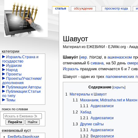
статья
обсуждение
просмотр кода
и
Шавуот
Материал из ЕЖЕВИКИ - EJWiki.org - Ака
Навигация
категории
Перейти
Перейти
Израиль:Страна и
Шавуо́т
(
ивр.
שָׁבוּעוֹת
‎, в
ашкеназском
пр
государство
к
к
отмечаемый 6
сивана
, на 50 день
омер
Иудаизм
навигации
поиску
Исраэль
праздник отмечается 6 и 7 сив
Народ
Проекты
Шавуот - один из трех
паломнических п
Проекты/Участники/
дополнения
Содержание
Публикации:Авторы
Публикации:Статьи
1
Материалы к Шавуот
по типу
1.1
Маханаим, Midrasha.net и Махо
Темы
1.1.1
Аудиозаписи
поиск по словам
1.2
Хабад
1.2.1
Аудиозаписи
1.3
Другие сайты
1.3.1
Аудиозаписи
ежевиковый куст
1.3.2
Видеозаписи
ЕжеВиКа,Еврейская