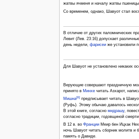
жатвы ячменя и началу жатвы пшеницы
Со временем, однако, Шавуот стал вос
В отличие от других паломнических пра
Левит (Лев. 23:16) допускает различн
день недели,
фарисеи
же установили п
Для Шавуот не установлено никаких ос
Верующие совершают праздничную моли
принято в
Минхе
читать Азхарот, напис
[6]
Мишна
предписывает читать в Шавуот
(Руфь). Этому обычаю давалось несколь
В этой книге, согласно
мидрашу
, повес
согласно традиции, годовщиной смерт
В 12 в. во
Франции
Меир бен Ицхак Нех
ночь Шавуот читать сборник молитв и 
память о Давиде.