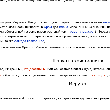
ил для общины в Шавуот: в этот день следует совершать такие же
жер
уот обязанность приносить в
Храм
два
хлеба
, испеченных из пшеницы п
ли обетованной на семь видов растений (см.
Трумот у-маасрот
). Плоды 
м пожертвованием. Во время церемонии приношения плодов урожая в Ш
см. также
Хаггада пасхальная
).
ы переполняли Храм; чтобы все паломники смогли принести жертвоприн
Шавуот в христианстве
здник Троицы (
Пятидесятницы
, или Сошествия Святого Духа) который о
ы
собрались для празднования Шавуот, когда на них сошел
Святой Дух
,
Исру хаг
 называется Исру хаг. Этот день служит для связи крупнейших праздни