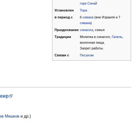
горе Синай
Установлен
Тора
в период с
6
сивана
(вне Израиля и 7
сивана
)
Празднование
синагога
, семья
Традиции
Молитва в синагоге,
Галель
,
молочная пища.
Запрет работы.
Связан с
Песахом
Меир
ев Мешков
и др.)