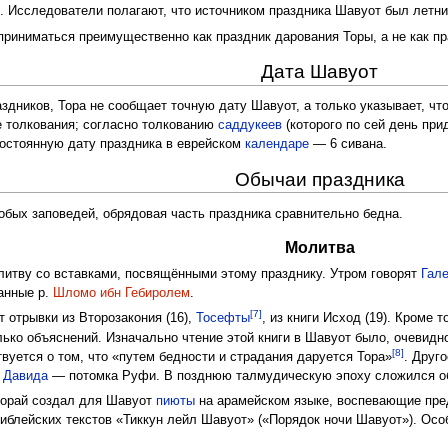
. Исследователи полагают, что источником праздника Шавуот был летн
приниматься преимущественно как праздник дарования Торы, а не как п
Дата Шавуот
здников, Тора не сообщает точную дату Шавуот, а только указывает, чт
ые толкования; согласно толкованию
саддукеев
(которого по сей день пр
остоянную дату праздника в еврейском
календаре
— 6 сивана.
Обычаи праздника
обых заповедей, обрядовая часть праздника сравнительно бедна.
Молитва
тву со вставками, посвящёнными этому празднику. Утром говорят
Гал
анные р.
Шломо ибн Гебиролем
.
[7]
 отрывки из Второзакония (16),
Тосефты
, из книги Исход (19). Кроме
ко объяснений. Изначально чтение этой книги в Шавуот было, очевидно,
[8]
твуется о том, что «путем бедности и страдания даруется Тора»
. Друг
и
Давида
— потомка Руфи. В позднюю талмудическую эпоху сложился о
орай создал для Шавуот
пиюты
на арамейском языке, воспевающие пред
библейских текстов «Тиккун лейл Шавуот» («Порядок ночи Шавуот»). Осо