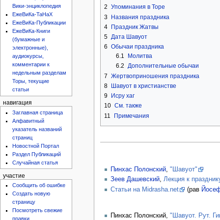
Вики-энциклопедия
2
Упоминания в Торе
ЕжеВиКа-ТаНаХ
3
Названия праздника
ЕжеВиКа-Публикации
4
Праздник Жатвы
ЕжеВиКа-Книги
5
Дата Шавуот
(бумажные и
6
Обычаи праздника
электронные),
6.1
Молитва
аудиокурсы,
комментарии к
6.2
Дополнительные обычаи
недельным разделам
7
Жертвоприношения праздника
Торы, текущие
8
Шавуот в христианстве
статьи
9
Исру хаг
навигация
10
См. также
Заглавная страница
11
Примечания
Алфавитный
указатель названий
страниц
Новостной Портал
Раздел Публикаций
Случайная статья
Пинхас Полонский
,
"Шавуот"
участие
Зеев Дашевский
,
Лекция к праздник
Сообщить об ошибке
Статьи на Midrasha.net
(рав
Йосеф
Создать новую
страницу
Посмотреть свежие
Пинхас Полонский,
"Шавуот. Рут. Г
правки