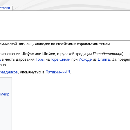
стория
демической Вики-энциклопедии по еврейским и израильским темам
оизношении
Шву́эс
или
Шви́ес
, в русской традиции
Пятидесятница
) — 
а
в честь дарования
Торы
на
горе Синай
при
Исходе
из
Египта
. За пред
ана.
[1]
раздников
, упомянутых в
Пятикнижии
.
н Меир