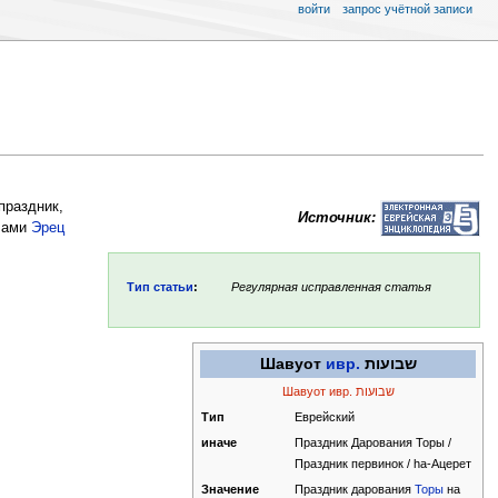
войти
запрос учётной записи
праздник,
Источник:
елами
Эрец
Тип статьи
:
Регулярная исправленная статья
Шавуот
ивр.
שבועות
Тип
Еврейский
иначе
Праздник Дарования Торы /
Праздник первинок / hа-Ацерет
Значение
Праздник дарования
Торы
на