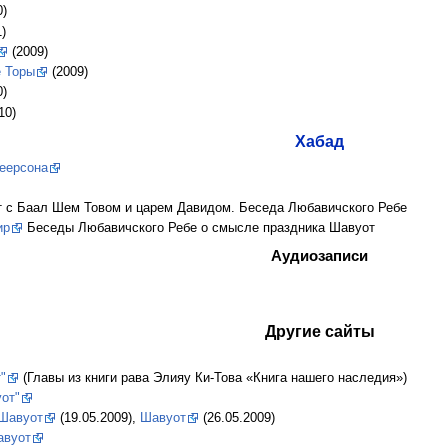
)
)
(2009)
 Торы
(2009)
)
10)
Хабад
еерсона
 с Баал Шем Товом и царем Давидом. Беседа Любавичского Ребе
ир
Беседы Любавичского Ребе о смысле праздника Шавуот
Аудиозаписи
Другие сайты
"
(Главы из книги рава Элияу Ки-Това «Книга нашего наследия»)
от"
Шавуот
(19.05.2009),
Шавуот
(26.05.2009)
авуот