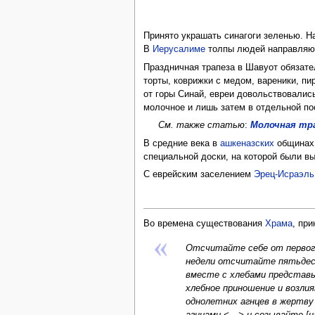
Принято украшать синагоги зеленью. Н
В
Иерусалиме
толпы людей направляю
Праздничная трапеза в Шавуот обязат
торты, коврижки с медом, вареники, пи
от горы Синай, евреи довольствовалис
молочное и лишь затем в отдельной п
См. также статью
:
Молочная тр
В средние века в
ашкеназских
общинах 
специальной доски, на которой были вы
С еврейским заселением
Эрец-Исраэль
Во времена существования
Храма
, пр
Отсчитайте себе от первого 
недели отсчитайте пятьдеся
вместе с хлебами представьт
хлебное приношение и возлия
однолетних агнцев в жертву
агнцами <…> и созывайте [на