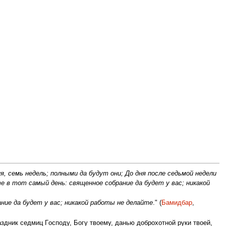
, семь недель; полными да будут они; До дня после седьмой недели
е в тот самый день: священное собрание да будет у вас; никакой
ние да будет у вас; никакой работы не делайте
." (
Бамидбар
,
здник седмиц Гoсподу, Бoгу твоему, данью доброхотной руки твоей,