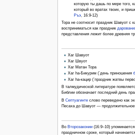
которую ты дашь по мере того, к
который во вратах твоих, и приш
Ръэ
, 16:9-12)
Тора не соотносит праздник Шавуот с 
восприниматься как праздник
даровани
представления лежит более древняя тр
Хаг Шавуот
Хаг Швуот
Хаг Матан Тора
Хаг hа-Бикурим (`день приношения
Хаг ha-кацир (`праздник жатвы перв
В талмудической литературе появляет
Библии обозначает последний день пр
В
Септуагинте
слово переведено как эк
Песаха до Шавуот — продолжительное
Во
Второзаконии
(16:9–10) упоминаетс
праздничном сроке, который начинает