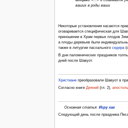
ваших в роды ваши
Некоторые установления касаются прав
оговаривается специфическая для Шав
приношении в Храм первых плодов Зем
а плоды деревьев были индивидуальны
также в литургии пасхального
седера
(
В дни паломнических праздников толп
дней после Шавуот.
Христиане
преобразовали Шавуот в пра
Согласно книге
Деяний
(гл. 2),
апостол
Основная статья
:
Исру хаг
Следующий день после праздника Песах