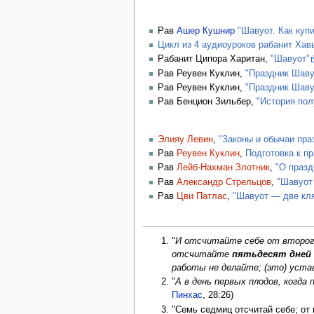
Рав
Ашер Кушнир
"Шавуот. Как куп
Цикл из 4 аудиоуроков рабанит Хав
Рабанит Ципора Харитан,
"Шавуот"
Рав Реувен Куклин,
"Праздник Шавуо
Рав Реувен Куклин,
"Праздник Шаву
Рав Бенцион Зильбер,
"История пол
Элияу Левин
,
"Законы и обычаи пра
Рав
Реувен Куклин
,
Подготовка к п
Рав
Лейб-Нахман Злотник
,
"О празд
Рав
Александр Стрельцов
,
"Шавуот
Рав
Цви Патлас
,
"Шавуот — две кля
"
И отсчитайте себе от второго
отсчитайте
пятьдесят дней
работы не делайте; (это) уста
"
А в день первых плодов, когда
Пинхас
, 28:26)
"Семь седмиц отсчитай себе; от