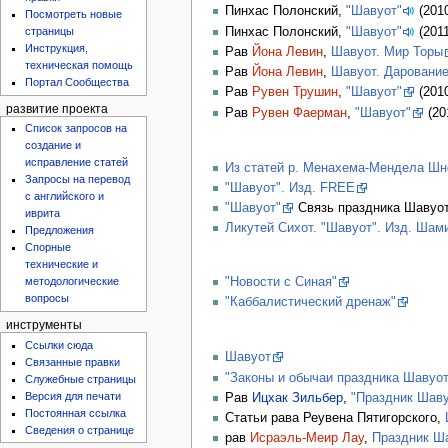
Пинхас Полонский,
"Шавуот"
(2010
Посмотреть новые
Пинхас Полонский,
"Шавуот"
(2011
страницы
Инструкция,
Рав
Йона Левин
,
Шавуот. Мир Торы
техническая помощь
Рав
Йона Левин
,
Шавуот. Дарование
Портал Сообщества
Рав
Рувен Трушин
,
"Шавуот"
(2010
развитие проекта
Рав
Рувен Фаерман
,
"Шавуот"
(20
Список запросов на
создание и
исправление статей
Из статей р. Менахема-Мендела Шн
Запросы на перевод
"Шавуот". Изд. FREE
с английского и
"Шавуот"
Связь праздника Шавуот
иврита
Ликутей Сихот. "Шавуот". Изд. Шам
Предложения
Спорные
технические и
"Новости с Синая"
методологические
вопросы
"Каббалистический дренаж"
инструменты
Ссылки сюда
Шавуот
Связанные правки
"Законы и обычаи праздника Шавуот
Служебные страницы
Версия для печати
Рав
Ицхак Зильбер
,
"Праздник Шаву
Постоянная ссылка
Статьи рава Реувена Пятигорского,
Сведения о странице
рав
Исраэль-Меир Лау
,
Праздник Ш