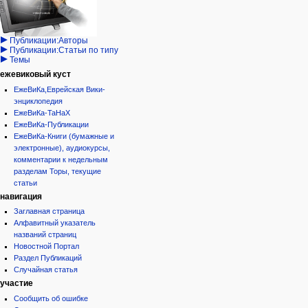
Народ
записи
просмотр
Проекты
кода
Проекты/Участники/
дополнения
история
Публикации:Авторы
Публикации:Статьи по типу
Темы
ежевиковый куст
ЕжеВиКа,Еврейская Вики-
энциклопедия
ЕжеВиКа-ТаНаХ
ЕжеВиКа-Публикации
ЕжеВиКа-Книги (бумажные и
электронные), аудиокурсы,
комментарии к недельным
разделам Торы, текущие
статьи
навигация
Заглавная страница
Алфавитный указатель
названий страниц
Новостной Портал
Раздел Публикаций
Случайная статья
участие
Сообщить об ошибке