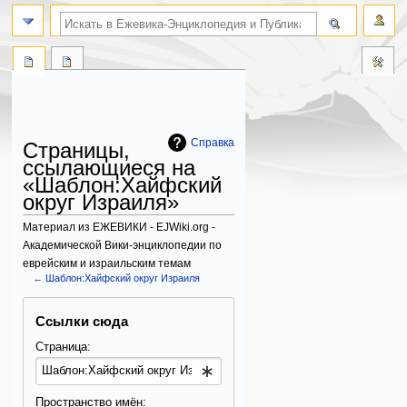
поиск по словам
Справка
Страницы,
ссылающиеся на
«Шаблон:Хайфский
округ Израиля»
Материал из ЕЖЕВИКИ - EJWiki.org -
Академической Вики-энциклопедии по
еврейским и израильским темам
←
Шаблон:Хайфский округ Израиля
Перейти
Перейти
Ссылки сюда
к
к
навигации
поиску
Страница:
Пространство имён: