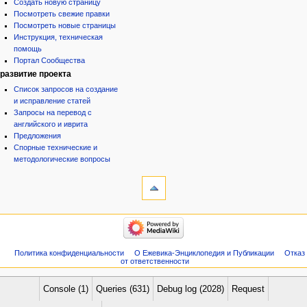
Создать новую страницу
Посмотреть свежие правки
Посмотреть новые страницы
Инструкция, техническая
помощь
Портал Сообщества
развитие проекта
Список запросов на создание
и исправление статей
Запросы на перевод с
английского и иврита
Предложения
Спорные технические и
методологические вопросы
инструменты
Служебные
страницы
Версия
категории
для
Израиль:Страна и
печати
государство
Иудаизм
Политика конфиденциальности
О Ежевика-Энциклопедия и Публикации
Отказ
Народ
от ответственности
Проекты
Проекты/Участники/
дополнения
Console (1)
Queries (631)
Debug log (2028)
Request
Публикации:Авторы
Публикации:Статьи по типу