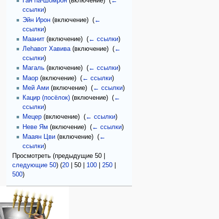
Ган hа-Шомрон
(включение) ‎
(
←
ссылки
)
Эйн Ирон
(включение) ‎
(
←
ссылки
)
Маанит
(включение) ‎
(
← ссылки
)
Леhавот Хавива
(включение) ‎
(
←
ссылки
)
Магаль
(включение) ‎
(
← ссылки
)
Маор
(включение) ‎
(
← ссылки
)
Мей Ами
(включение) ‎
(
← ссылки
)
Кацир (посёлок)
(включение) ‎
(
←
ссылки
)
Мецер
(включение) ‎
(
← ссылки
)
Неве Ям
(включение) ‎
(
← ссылки
)
Мааян Цви
(включение) ‎
(
←
ссылки
)
Просмотреть (
предыдущие 50
|
следующие 50
) (
20
|
50
|
100
|
250
|
500
)
Навигация
персональные инструменты
действия на странице
категории
Израиль:Страна и
войти
шаблон
государство
запрос
обсуждение
Иудаизм
учётной
читать