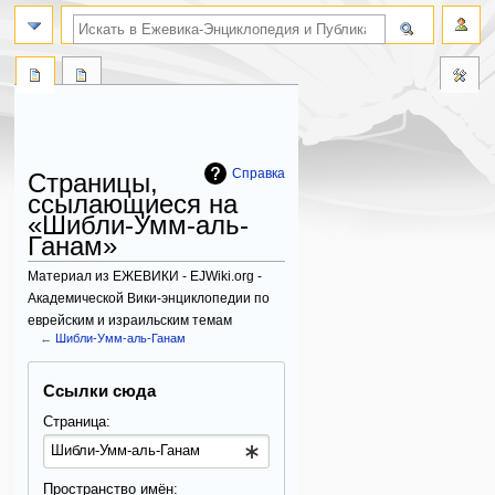
поиск по словам
Справка
Страницы,
ссылающиеся на
«Шибли-Умм-аль-
Ганам»
Материал из ЕЖЕВИКИ - EJWiki.org -
Академической Вики-энциклопедии по
еврейским и израильским темам
←
Шибли-Умм-аль-Ганам
Перейти
Перейти
Ссылки сюда
к
к
навигации
поиску
Страница:
Пространство имён: