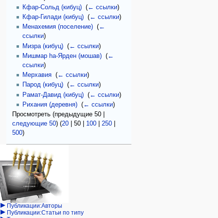
Кфар-Сольд (кибуц)
‎
(
← ссылки
)
Кфар-Гилади (кибуц)
‎
(
← ссылки
)
Менахемия (поселение)
‎
(
←
ссылки
)
Мизра (кибуц)
‎
(
← ссылки
)
Мишмар hа-Ярден (мошав)
‎
(
←
ссылки
)
Мерхавия
‎
(
← ссылки
)
Парод (кибуц)
‎
(
← ссылки
)
Рамат-Давид (кибуц)
‎
(
← ссылки
)
Рихания (деревня)
‎
(
← ссылки
)
Просмотреть (
предыдущие 50
|
следующие 50
) (
20
|
50
|
100
|
250
|
500
)
Навигация
персональные инструменты
действия на странице
категории
Израиль:Страна и
войти
статья
государство
запрос
обсуждение
Иудаизм
учётной
читать
Народ
записи
просмотр
Проекты
кода
Проекты/Участники/
дополнения
история
Публикации:Авторы
Публикации:Статьи по типу