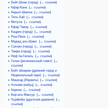
Бейт-Шеан (город)
‎
(
← ссылки
)
Кфар-Кана
‎
(
← ссылки
)
Кирьят-Шмона
‎
(
← ссылки
)
Тель-Хай
‎
(
← ссылки
)
Метула
‎
(
← ссылки
)
Кфар Тавор
‎
(
← ссылки
)
Кацрин (город)
‎
(
← ссылки
)
Рош-Пина
‎
(
← ссылки
)
Маджд аль-Шамс
‎
(
← ссылки
)
Сахнин (город)
‎
(
← ссылки
)
Тамра (город)
‎
(
← ссылки
)
Ноф hа-Галиль
‎
(
← ссылки
)
Голан (региональный совет)
‎
(
←
ссылки
)
Бейт Шеарим (древний город и
Национальный парк)
‎
(
← ссылки
)
Машхад (Израиль)
‎
(
← ссылки
)
Алоним (кибуц)
‎
(
← ссылки
)
Карком
‎
(
← ссылки
)
Бир-аль-Максур
‎
(
← ссылки
)
Хурфейш (друзская деревня)
‎
(
←
ссылки
)