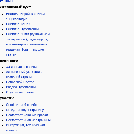
Темы
ежевиковый куст
ЕжеВиКа,Еврейская Вики-
энциклопедия
ЕжеВиКа-ТаНаХ
ЕжеВиКа-Публикации
ЕжеВиКа-Книги (бумажные и
электронные), аудиокурсы,
комментарии к недельным
разделам Торы, текущие
статьи
навигация
Заглавная страница
Алфавитный указатель
названий страниц
Новостной Портал
Раздел Публикаций
Случайная статья
участие
Сообщить об ошибке
Создать новую страницу
Посмотреть свежие правки
Посмотреть новые страницы
Инструкция, техническая
помощь