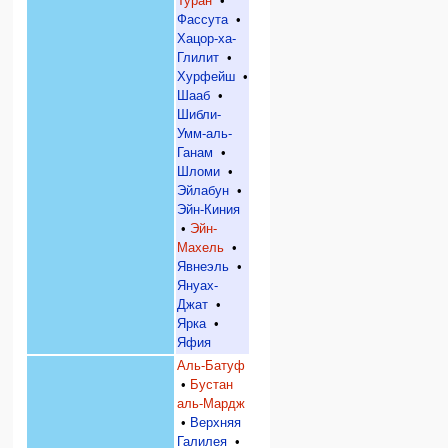
Туран
•
Фассута
•
Хацор-ха-
Глилит
•
Хурфейш
•
Шааб
•
Шибли-
Умм-аль-
Ганам
•
Шломи
•
Эйлабун
•
Эйн-Киния
•
Эйн-
Махель
•
Явнеэль
•
Януах-
Джат
•
Ярка
•
Яфия
Аль-Батуф
•
Бустан
аль-Мардж
•
Верхняя
Галилея
•