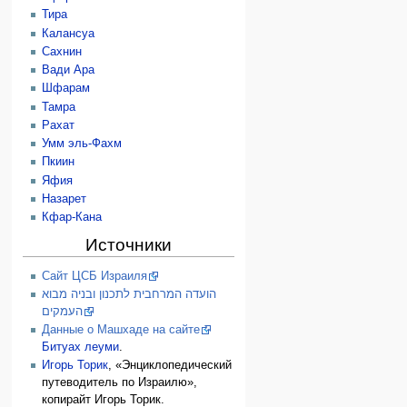
Тира
Калансуа
Сахнин
Вади Ара
Шфарам
Тамра
Рахат
Умм эль-Фахм
Пкиин
Яфия
Назарет
Кфар-Кана
Источники
Сайт ЦСБ Израиля
הועדה המרחבית לתכנון ובניה מבוא
העמקים
Данные о Машхаде на сайте
Битуах леуми
.
Игорь Торик
, «Энциклопедический
путеводитель по Израилю»,
копирайт Игорь Торик.