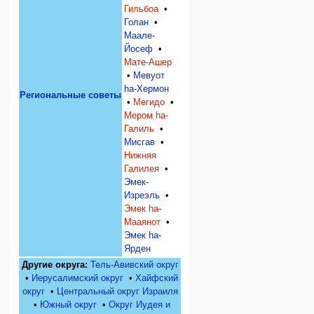
Гильбоа
•
Голан
•
Маале-
Йосеф
•
Мате-Ашер
•
Мевуот
hа-Хермон
Региональные советы
•
Мегидо
•
Мером hа-
Галиль
•
Мисгав
•
Нижняя
Галилея
•
Эмек-
Изреэль
•
Эмек hа-
Мааянот
•
Эмек hа-
Ярден
Другие округа:
Тель-Авивский округ
•
Иерусалимский округ
•
Хайфский
округ
•
Центральный округ Израиля
•
Южный округ
•
Округ Иудея и