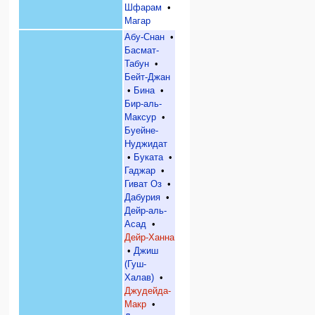
Шфарам
•
Магар
Абу-Снан
•
Басмат-
Табун
•
Бейт-Джан
•
Бина
•
Бир-аль-
Максур
•
Буейне-
Нуджидат
•
Буката
•
Гаджар
•
Гиват Оз
•
Дабурия
•
Дейр-аль-
Асад
•
Дейр-Ханна
•
Джиш
(Гуш-
Халав)
•
Джудейда-
Макр
•