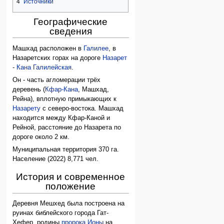
4
Источники
Географические
сведения
Машхад расположен в
Галилее
, в
Назаретских горах на дороге
Назарет
-
Кана Галилейская
.
Он - часть агломерации трёх
деревень (
Кфар-Кана
, Машхад,
Рейна), вплотную примыкающих к
Назарету
с северо-востока. Машхад
находится между Кфар-Каной и
Рейной, расстояние до Назарета по
дороге около 2 км.
Муниципальная территория 370 га.
Население (2022) 8,771 чел.
История и современное
положение
Деревня Мешхед была построена на
руинах библейского города Гат-
Хефер, родины
пророка Ионы
на