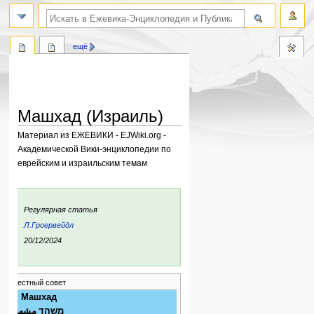
поиск по словам
ещё
Машхад (Израиль)
Материал из ЕЖЕВИКИ - EJWiki.org -
Академической Вики-энциклопедии по
еврейским и израильским темам
Перейти
Перейти
к
к
:
Регулярная статья
навигации
поиску
Л.Гроервейдл
ния:
20/12/2024
местный совет
Машхад
משהד