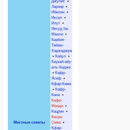
Джулис
•
Зарзир
•
Ибилин
•
Иксал
•
Илут
•
Иесуд hа-
Маала
•
Каабия-
Табаш-
Хаджаджра
•
Кабул
•
Каукаб-абу-
аль-Хиджа
•
Кафр-
Ясиф
•
Кфар-Кама
•
Кафр-
Кана
•
Кафр-
Манда
•
Кацрин
•
Кисра-
Местные советы
Смеа
•
Кфар-