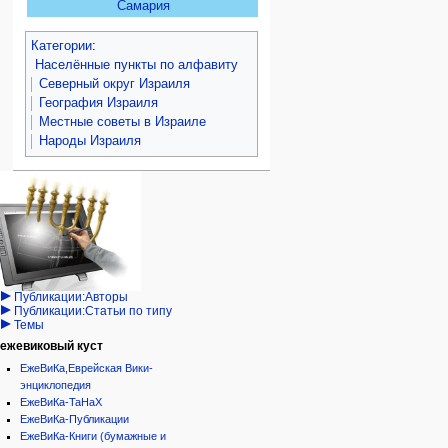
Самария
Категории
:
Населённые пункты по алфавиту
Северный округ Израиля
География Израиля
Местные советы в Израиле
Народы Израиля
Навигация
персональные инструменты
действия на странице
категории
Израиль:Страна и
войти
статья
государство
запрос
обсуждение
Иудаизм
учётной
читать
Народ
записи
просмотр
Проекты
кода
Проекты/Участники/
дополнения
история
Публикации:Авторы
Публикации:Статьи по типу
Темы
ежевиковый куст
ЕжеВиКа,Еврейская Вики-
энциклопедия
ЕжеВиКа-ТаНаХ
ЕжеВиКа-Публикации
ЕжеВиКа-Книги (бумажные и