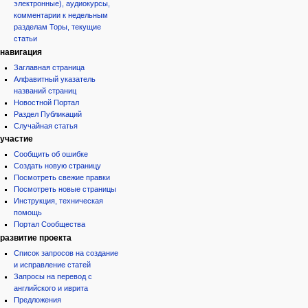
электронные), аудиокурсы,
комментарии к недельным
разделам Торы, текущие
статьи
навигация
Заглавная страница
Алфавитный указатель
названий страниц
Новостной Портал
Раздел Публикаций
Случайная статья
участие
Сообщить об ошибке
Создать новую страницу
Посмотреть свежие правки
Посмотреть новые страницы
Инструкция, техническая
помощь
Портал Сообщества
развитие проекта
Список запросов на создание
и исправление статей
Запросы на перевод с
английского и иврита
Предложения