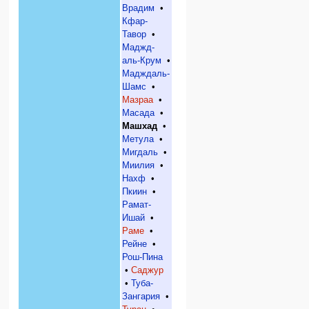
Врадим
•
Кфар-
Тавор
•
Маджд-
аль-Крум
•
Мадждаль-
Шамс
•
Мазраа
•
Масада
•
Машхад
•
Метула
•
Мигдаль
•
Миилия
•
Нахф
•
Пкиин
•
Рамат-
Ишай
•
Раме
•
Рейне
•
Рош-Пина
•
Саджур
•
Туба-
Зангария
•