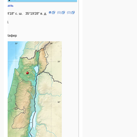
Израиль
🌍
(G)
(O)
32°44′18″ с. ш. 35°19′28″ в. д.
8,771
2022
Гат-Хефер