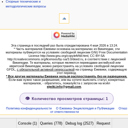
Спорные технические и
методологические вопросы
инструменты
Ссылки
сюда
Связанные
категории
правки
Израиль:Страна и
Служебные
государство
страницы
Иудаизм
Эта страница в последний раз была отредактирована 4 мая 2026 в 13:24.
Народ
Версия
* Часть материалов Ежевики основана на материалах из Википедии, эти
Проекты
для
материалы публикуется на условиях свободной лицензии GNU Free Documentation
Проекты/Участники/
License http://www.gnu.org/copyleft/fdl.html, CC-BY-SA
печати
дополнения
http://creativecommons.org/licenses/by-sa/3.0/deed.ru, в соответствии с лицензией
Постоянная
Публикации:Авторы
Википедии. Те материалы, которые являются переводами английской или
ивритской Википедии, можно рапространять на условиях свободной лицензии
ссылка
Публикации:Статьи по типу
GFDL,
с обязательной активной гиперссылкой
на страницу Ежевики, содержащую
Темы
Сведения
этот перевод.
о странице
* Все другие материалы Ежевики нельзя распространять без ее разрешения.
ежевиковый куст
Если вам нужно такое разрешение, или вы хотите выяснить статус конкретных
ЕжеВиКа,Еврейская Вики-
материалов, - обратитесь, пожалуйста с запросом на мэйл
ejwiki.info@gmail.com
.
энциклопедия
ЕжеВиКа-ТаНаХ
ЕжеВиКа-Публикации
Количество просмотров страницы: 1
ЕжеВиКа-Книги (бумажные и
электронные), аудиокурсы,
Политика конфиденциальности
О Ежевика-Энциклопедия и Публикации
Отказ
от ответственности
комментарии к недельным
разделам Торы, текущие
статьи
Console (1)
Queries (778)
Debug log (2527)
Request
навигация