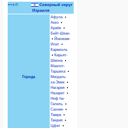
Северный округ
п
·
о
·
р
Израиля
Афула
•
Акко
•
Арабе
•
Бейт-Шеан
•
Йокнеам-
Илит
•
Кармиэль
•
Кирьят-
Шмона
•
Маалот-
Таршиха
•
Города
Мигдаль-
ха-Эмек
•
Нагария
•
Назарет
•
Ноф hа-
Галиль
•
Сахнин
•
Тамра
•
Тверия
•
Цфат
•