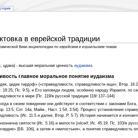
стория
ктовка в еврейской традиции
демической Вики-энциклопедии по еврейским и израильским темам
, цдака) - высшая моральная ценность
иудаизма
.
ивость главное моральное понятие иудаизма
ек, цедек тирдоф» («справедливости, справедливости ищи»; Втор. 16:2
18:25; Пс. 9:5), и Его заповеди людям, особенно народу Израиля, по с
дливости в мире (Пс. 119/в русской традиции 118/:137–144).
огда в своем поведении они действуют в соответствии с законами Бога,
. 13:5; Сот. 14а; Майм., Наст. 1:54; 3:54). Процесс установления спра
ливость (Ис. 11:5 и далее; Втор. Р. 5:7). История начинается и кончает
означна святости (Ис. 5:16) и милости (
хе́сед
; Ис. 45:19; Пс. 103/в рус
сердие» (ББ. 10б), а затем и «милостыня», а понятие справедливость о