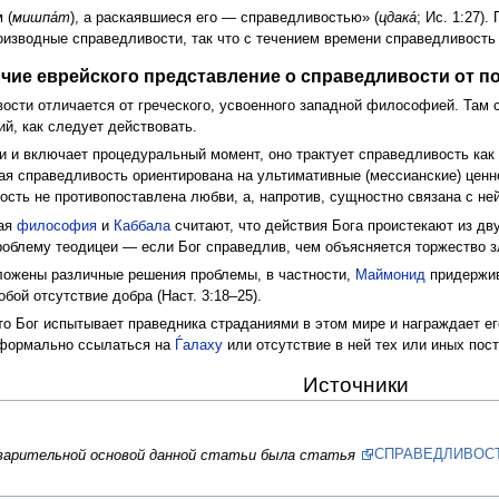
 (
мишпа́т
), а раскаявшиеся его — справедливостью» (
цдака́
; Ис. 1:27)
изводные справедливости, так что с течением времени справедливость
чие еврейского представление о справедливости от 
ости отличается от греческого, усвоенного западной философией. Там 
й, как следует действовать.
и и включает процедуральный момент, оно трактует справедливость ка
ая справедливость ориентирована на ультимативные (мессианские) ценн
сть не противопоставлена любви, а, напротив, сущностно связана с ней
кая
философия
и
Каббала
считают, что действия Бога проистекают из дву
роблему теодицеи — если Бог справедлив, чем объясняется торжество з
ложены различные решения проблемы, в частности,
Маймонид
придержив
бой отсутствие добра (Наст. 3:18–25).
что Бог испытывает праведника страданиями в этом мире и награждает е
я формально ссылаться на
Ѓалаху
или отсутствие в ней тех или иных пос
Источники
дварительной основой данной статьи была статья
СПРАВЕДЛИВОС