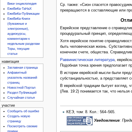
Вики-энциклопедия
Ср. также: «Сион спасется правосудием
ЕжеВиКа-ТаНаХ
превращаются в составляющие или про
ЕжеВиКа-Публикации
ЕжеВиКа-Книги
Отли
(бумажные и
Еврейское представление о справедлив
электронные),
процедуральный принцип, определяющи
аудиокурсы,
комментарии к
Хотя еврейское понятие справедливост
недельным разделам
быть человеческая жизнь. Субстантивн
Торы, текущие
конечном счете, общества. Справедливо
статьи
Раввинистическая литература
, еврейс
навигация
Подобная точка зрения предполагает п
Заглавная страница
Алфавитный
В истории еврейской мысли были пред
указатель названий
субстанциальностью, а представляет со
страниц
В еврейской традиции бытует взгляд, 
Новостной Портал
(Лев. 19:2) понимается так, что нельз
Раздел Публикаций
Случайная статья
участие
Сообщить об ошибке
КЕЭ, том: 8. Кол.: 564–565.
Создать новую
Уведомление
: Пре
страницу
Посмотреть свежие
правки