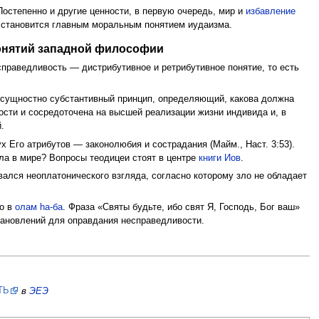
. Постепенно и другие ценности, в первую очередь, мир и
избавление
 становится главным моральным понятием иудаизма.
понятий западной философии
справедливость — дистрибутивное и ретрибутивное понятие, то есть
к сущностно субстантивный принцип, определяющий, какова должна
ости и сосредоточена на высшей реализации жизни индивида и, в
.
х Его атрибутов — законолюбия и сострадания (Майм., Наст. 3:53).
ла в мире? Вопросы теодицеи стоят в центре
книги Иов
.
ался неоплатонического взгляда, согласно которому зло не обладает
го в
олам hа-ба
. Фраза «Святы будьте, ибо свят Я, Господь, Бог ваш»
тановлений для оправдания несправедливости.
ТЬ
в
ЭЕЭ