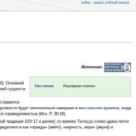
войти
запрос учётной записи
Источник:
0). Основной
Тип статьи
:
Регулярная статья
воей сущности
 стремятся
ведливости будет окончательно завершен в
мессианские времена
, когда
ся справедливостью (Исх. Р. 30:19).
ской традиции 102/:17 и далее); со времен
Талмуда
слово цдака почти
пределяется как «правда» (
эме́т
), «верность, вера» (
эмуна́
) и