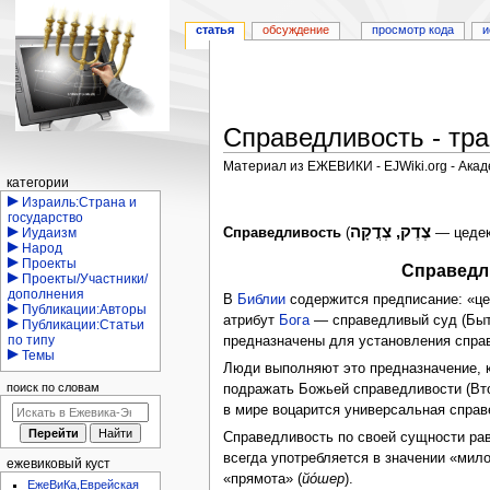
статья
обсуждение
просмотр кода
и
Справедливость - тра
Материал из ЕЖЕВИКИ - EJWiki.org - Ака
Навигация
категории
Перейти
Перейти
Израиль:Страна и
государство
к
к
צֶדֶק, צְדֳקָה
Иудаизм
Справедливость
(
— цедек
навигации
поиску
Народ
Проекты
Справедл
Проекты/Участники/
дополнения
В
Библии
содержится предписание: «цед
Публикации:Авторы
атрибут
Бога
— справедливый суд (Быт. 
Публикации:Статьи
по типу
предназначены для установления справе
Темы
Люди выполняют это предназначение, к
поиск по словам
подражать Божьей справедливости (Втор
в мире воцарится универсальная справед
Справедливость по своей сущности равн
всегда употребляется в значении «мило
ежевиковый куст
«прямота» (
йо́шер
).
ЕжеВиКа,Еврейская