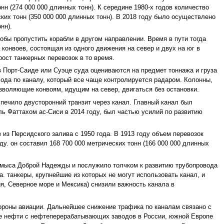
нн (274 000 000 длинных тонн). К середине 1980-х годов количество
ких тонн (350 000 000 длинных тонн). В 2018 году было осуществлено
нн).
обы пропустить корабли в другом направлении. Время в пути тогда
 конвоев, состоящая из одного движения на север и двух на юг в
рост танкерных перевозок в то время.
 в Порт-Саиде или Суэце суда оцениваются на предмет тоннажа и груза
ода по каналу, который все чаще контролируется радаром. Колонны,
озволяющие конвоям, идущим на север, двигаться без остановки.
спечило двусторонний транзит через канал. Главный канал был
ь Фаттахом ас-Сиси в 2014 году, был частью усилий по развитию
 из Персидского залива с 1950 года. В 1913 году объем перевозок
ду. он составил 168 700 000 метрических тонн (166 000 000 длинных
г мыса Доброй Надежды и послужило толчком к развитию трубопровода
. танкеры, крупнейшие из которых не могут использовать канал, и
я, Северное море и Мексика) снизили важность канала в
стороны авиации. Дальнейшее снижение трафика по каналам связано с
е нефти с нефтеперерабатывающих заводов в России, южной Европе