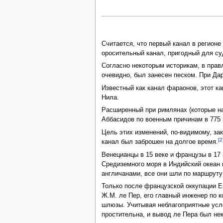
Считается, что первый канал в регионе
оросительный канал, пригодный для су
Согласно некоторым историкам, в правл
очевидно, был занесен песком. При Дари
Известный как канал фараонов, этот к
Нила.
Расширенный при римлянах (которые на
Аббасидов по военным причинам в 775 
Цель этих изменений, по-видимому, за
[2
канал был заброшен на долгое время.
Венецианцы в 15 веке и французы в 17
Средиземного моря в Индийский океан 
англичанами, все они шли по маршруту
Только после французской оккупации Е
Ж.М. ле Пер, его главный инженер по 
шлюзы. Учитывая неблагоприятные усло
простительна, и вывод ле Пера был не