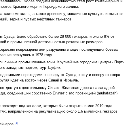
увеличилась. Более поздней особенностью стал рост контейнерных и
портов Красного моря и Персидского залива.
а также металлы, а также древесину, масличные культуры и жмых из
ций, зерна и пустых нефтяных танкеров.
м Суэца. Было обработано более 28 000 гектаров, и около 8% от
еской и промышленной деятельностью различных размеров.
и серьезно повреждены или разрушены в ходе последующих боевых
еления вернулась к 1978 году.
спошлинные промышленные зоны. Крупнейшие городские центры - Порт-
 его западным портом, Бур-Тауфик.
одземными переходами: к северу от Суэца, к югу и северу от озера
ругая идет на восток через Синай в Израиль.
ают доступ к центральному Синаю. Железная дорога на западной
мди, соединивший собственно Египет с его провинцией (muḥāfaẓah)
 проходят под каналом, которые были открыты в мае 2019 года.
тях, направленной на рекультивацию около 1.6 миллиона гектаров
[1]
ейнеров.