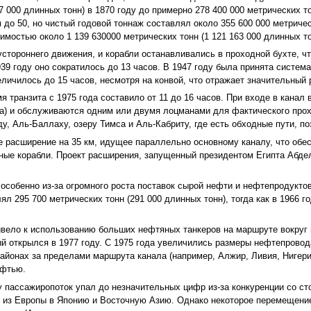
7 000 длинных тонн) в 1870 году до примерно 278 400 000 метрических то
до 50, но чистый годовой тоннаж составлял около 355 600 000 метричес
тимостью около 1 139 630000 метрических тонн (1 121 163 000 длинных то
стороннего движения, и корабли останавливались в проходной бухте, чт
939 году оно сократилось до 13 часов. В 1947 году была принята система
еличилось до 15 часов, несмотря на конвой, что отражает значительный 
 транзита с 1975 года составило от 11 до 16 часов. При входе в канал
да) и обслуживаются одним или двумя лоцманами для фактического прох
у, Аль-Баллаху, озеру Тимса и Аль-Кабриту, где есть обходные пути, п
ое расширение на 35 км, идущее параллельно основному каналу, что обе
пные корабли. Проект расширения, запущенный президентом Египта Абдел
особенно из-за огромного роста поставок сырой нефти и нефтепродуктов
л 295 700 метрических тонн (291 000 длинных тонн), тогда как в 1966 го
ривело к использованию больших нефтяных танкеров на маршруте вокру
ый открылся в 1977 году. С 1975 года увеличились размеры нефтепровода
районах за пределами маршрута канала (например, Алжир, Ливия, Нигери
ефтью.
оду пассажиропоток упал до незначительных цифр из-за конкуренции со 
 из Европы в Японию и Восточную Азию. Однако некоторое перемещени