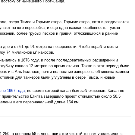
 востоку от нынешнего Порт-Саида.
а, озеро Тимса и Горькие озера; Горькие озера, хотя и разделяются
пают на юге перешейка, и еще одна важная особенность - узкая
ложений, более грубых песков и гравия, отложившихся в ранние
а дне и от 61 до 91 метра на поверхности. Чтобы корабли могли
мку 74 миллионов м³ наносов.
начались в 1876 году, и после последовательных расширений и
глубину канала 12 метров во время отлива. Также в этот период были
ерах и в Аль-Баллахе, почти полностью завершены облицовка камнем
стоянки для танкеров были углублены в озере Тимса, и новые
юне 1967 года
, во время которой канал был заблокирован. Канал не
у правительство Египта завершило проект стоимостью около $8.5
влены к его первоначальной длине 164 км.
1 250, в среднем 58 в день, при этом чистый тоннаж увеличился с