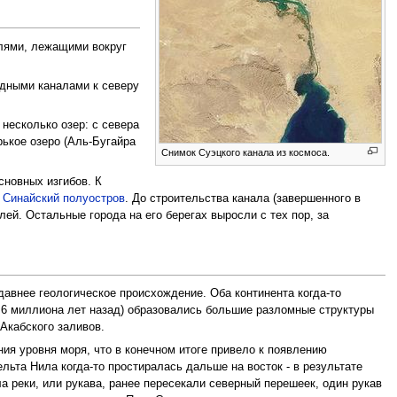
млями, лежащими вокруг
одными каналами к северу
 несколько озер: с севера
рькое озеро (Аль-Бугайра
Снимок Суэцкого канала из космоса.
сновных изгибов. К
й
Синайский полуостров
. До строительства канала (завершенного в
ей. Остальные города на его берегах выросли с тех пор, за
авнее геологическое происхождение. Оба континента когда-то
2.6 миллиона лет назад) образовались большие разломные структуры
Акабского заливов.
я уровня моря, что в конечном итоге привело к появлению
ьта Нила когда-то простиралась дальше на восток - в результате
ла реки, или рукава, ранее пересекали северный перешеек, один рукав