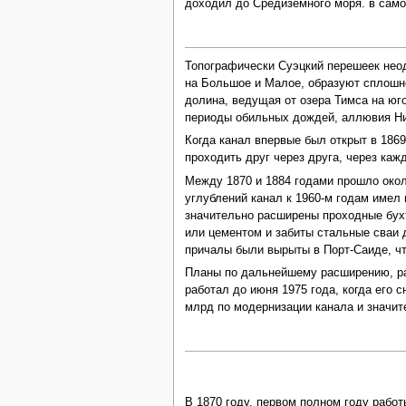
доходил до Средиземного моря. в самом
Топографически Суэцкий перешеек неодн
на Большое и Малое, образуют сплошно
долина, ведущая от озера Тимса на юг
периоды обильных дождей, аллювия Нил
Когда канал впервые был открыт в 1869
проходить друг через друга, через ка
Между 1870 и 1884 годами прошло окол
углублений канал к 1960-м годам имел
значительно расширены проходные бухт
или цементом и забиты стальные сваи 
причалы были вырыты в Порт-Саиде, чт
Планы по дальнейшему расширению, ра
работал до июня 1975 года, когда его 
млрд по модернизации канала и значит
В 1870 году, первом полном году работ