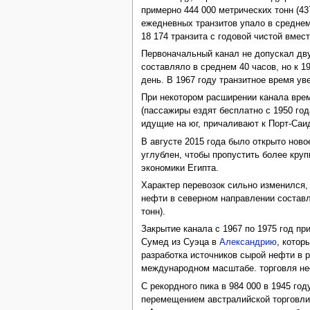
примерно 444 000 метрических тонн (43
ежедневных транзитов упало в среднем 
18 174 транзита с годовой чистой вмес
Первоначальный канал не допускал дву
составляло в среднем 40 часов, но к 1
день. В 1967 году транзитное время ув
При некотором расширении канала время
(пассажиры ездят бесплатно с 1950 го
идущие на юг, причаливают к Порт-Саид
В августе 2015 года было открыто нов
углублен, чтобы пропустить более кру
экономики Египта.
Характер перевозок сильно изменился, 
нефти в северном направлении составля
тонн).
Закрытие канала с 1967 по 1975 год п
Сумед из Суэца в
Александрию
, котор
разработка источников сырой нефти в 
международном масштабе. торговля н
С рекордного пика в 984 000 в 1945 г
перемещением австралийской торговли