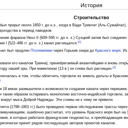
История
Строительство
 был прорыт около 1850 г. до н.э., когда в Вади Тумелат (Аль-Сумайлат)
доходства в период паводков.
ение фараона Нехо II (609–595 гг. до н. э.) Суэцкий залив был соедин
[2]
и I (522–486 гг. до н. э.) канал расчищался.
анал был продлен
Птолемеями
через Горькие озера до
Красного моря
. И
звали его каналом Траяна), пренебрегаемый византийцами и вновь отк
[2]
году нашей эры. При мамелюках (13 в.) он снова был расчищен.
ключалась в том, чтобы облегчить торговлю из земель дельты в Красном
]
 и 18 веках размышляли о возможности создания канала через перешеек.
и таким образом оспаривать монополию восточно-индийской торговли, з
 вокруг мыса Доброй Надежды. Эти схемы ни к чему не привели.
гипта (1798–1801 гг.) было проведено первое обследование трассы чере
коммуникациям, ошибочно рассчитал, что уровень Красного моря был на
вия, в которых работали французские геодезисты, и преобладающее мн
критически принят рядом последующих авторов проектов каналов.