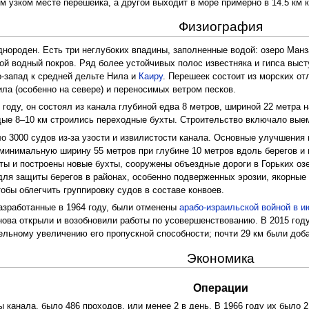
 узком месте перешейка, а другой выходит в море примерно в 14.5 км к
Физиография
ороден. Есть три неглубоких впадины, заполненные водой: озеро Манзал
й водный покров. Ряд более устойчивых полос известняка и гипса высту
о-запад к средней дельте Нила и
Каиру
. Перешеек состоит из морских от
а (особенно на севере) и переносимых ветром песков.
 году, он состоял из канала глубиной едва 8 метров, шириной 22 метра н
ждые 8–10 км строились переходные бухты. Строительство включало вые
о 3000 судов из-за узости и извилистости канала. Основные улучшения 
 минимальную ширину 55 метров при глубине 10 метров вдоль берегов и 
ы и построены новые бухты, сооружены объездные дороги в Горьких оз
для защиты берегов в районах, особенно подверженных эрозии, якорные 
обы облегчить группировку судов в составе конвоев.
зработанные в 1964 году, были отменены
арабо-израильской войной в и
снова открыли и возобновили работы по усовершенствованию. В 2015 год
ельному увеличению его пропускной способности; почти 29 км были доба
Экономика
Операции
ы канала, было 486 проходов, или менее 2 в день. В 1966 году их было 2