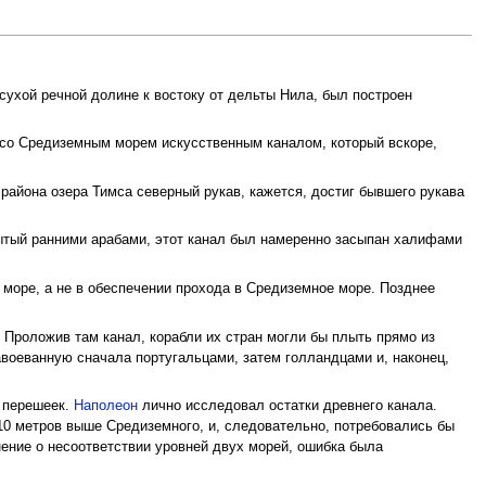
, сухой речной долине к востоку от дельты Нила, был построен
ен со Средиземным морем искусственным каналом, который вскоре,
з района озера Тимса северный рукав, кажется, достиг бывшего рукава
рытый ранними арабами, этот канал был намеренно засыпан халифами
 море, а не в обеспечении прохода в Средиземное море. Позднее
 Проложив там канал, корабли их стран могли бы плыть прямо из
авоеванную сначала португальцами, затем голландцами и, наконец,
з перешеек.
Наполеон
лично исследовал остатки древнего канала.
 10 метров выше Средиземного, и, следовательно, потребовались бы
ение о несоответствии уровней двух морей, ошибка была