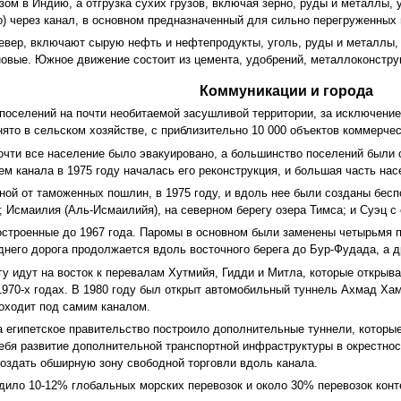
ом в Индию, а отгрузка сухих грузов, включая зерно, руды и металлы, 
о) через канал, в основном предназначенный для сильно перегруженных 
вер, включают сырую нефть и нефтепродукты, уголь, руды и металлы, 
новые. Южное движение состоит из цемента, удобрений, металлоконструк
Коммуникации и города
 поселений на почти необитаемой засушливой территории, за исключение
ято в сельском хозяйстве, с приблизительно 10 000 объектов коммерч
почти все население было эвакуировано, а большинство поселений был
м канала в 1975 году началась его реконструкция, и большая часть нас
ной от таможенных пошлин, в 1975 году, и вдоль нее были созданы бе
; Исмаилия (Аль-Исмаилийя), на северном берегу озера Тимса; и Суэц с
построенные до 1967 года. Паромы в основном были заменены четырьмя п
днего дорога продолжается вдоль восточного берега до Бур-Фудада, а д
гу идут на восток к перевалам Хутмийя, Гидди и Митла, которые открыв
 1970-х годах. В 1980 году был открыт автомобильный туннель Ахмад Ха
оходит под самим каналом.
а египетское правительство построило дополнительные туннели, которые
ебя развитие дополнительной транспортной инфраструктуры в окрестнос
оздать обширную зону свободной торговли вдоль канала.
одило 10-12% глобальных морских перевозок и около 30% перевозок конт