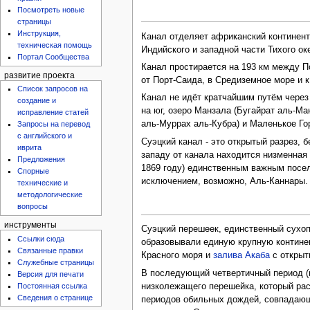
Посмотреть новые
страницы
Инструкция,
Канал отделяет африканский континент
техническая помощь
Индийского и западной части Тихого ок
Портал Сообщества
Канал простирается на 193 км между П
развитие проекта
от Порт-Саида, в Средиземное море и к
Список запросов на
Канал не идёт кратчайшим путём через 
создание и
на юг, озеро Манзала (Бугайрат аль-Ма
исправление статей
аль-Муррах аль-Кубра) и Маленькое Гор
Запросы на перевод
с английского и
Суэцкий канал - это открытый разрез, 
иврита
западу от канала находится низменная 
Предложения
1869 году) единственным важным поселе
Спорные
исключением, возможно, Аль-Каннары.
технические и
методологические
вопросы
инструменты
Суэцкий перешеек, единственный сухоп
Ссылки сюда
образовывали единую крупную континен
Связанные правки
Красного моря и
залива Акаба
с открыт
Служебные страницы
В последующий четвертичный период (п
Версия для печати
низколежащего перешейка, который рас
Постоянная ссылка
Сведения о странице
периодов обильных дождей, совпадающих