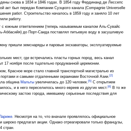
ены снова в 1834 и 1846 годах. В 1854 году Фердинанд де Лессепс
рой акт был передан Компании Суэцкого канала (Compagnie Universelle
ршения работ. Строительство началось в 1859 году и заняло 10 лет
лили работу.
т с южным ответвлением (теперь называемым каналом Аль-Сувайс
ль-Аббасийя) до Порт-Саида поставлял питьевую воду в засушливую
смену пришли земснаряды и паровые экскаваторы, эксплуатируемые
ольких мест, где встречались пласты горных пород, весь канал
рыт 17 ноября после тщательно продуманной церемонии.
ом, Красное море стало главной транспортной магистралью из
[2]
и портами и самыми отдаленными окраинами Восточной Азии.
[5]
ала община
Мальты
увеличилась до 120 человек.
С открытием
[6]
лось, и в него переселилось много евреев из других мест.
В то же
омическому застою города, имевшему серьезные последствия для
Париже
. Несмотря на то, что вначале проявлялось официальное
и широко предлагал акции. Однако отреагировали только французы,
4 стран.