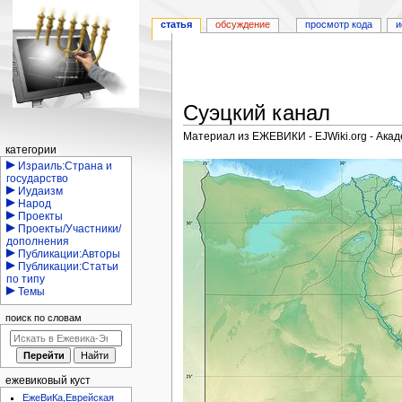
статья
обсуждение
просмотр кода
и
Суэцкий канал
Материал из ЕЖЕВИКИ - EJWiki.org - Ака
Навигация
категории
Перейти
Перейти
Израиль:Страна и
государство
к
к
Иудаизм
навигации
поиску
Народ
Проекты
Проекты/Участники/
дополнения
Публикации:Авторы
Публикации:Статьи
по типу
Темы
поиск по словам
ежевиковый куст
ЕжеВиКа,Еврейская