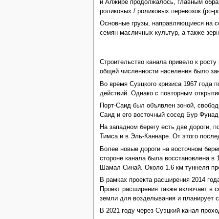
и Алжире продолжалось, главным образ
роликовых / роликовых перевозок (ро-р
Основные грузы, направляющиеся на се
семян масличных культур, а также зер
Строительство канала привело к росту
общей численности населения было зан
Во время Суэцкого кризиса 1967 года 
действий. Однако с повторным открытие
Порт-Саид был объявлен зоной, свобод
Саид и его восточный сосед Бур Фунад
На западном берегу есть две дороги, 
Тимса и в Эль-Каннаре. От этого после
Более новые дороги на восточном бере
стороне канала была восстановлена ​​в
Шамал Синай. Около 1.6 км туннеля пр
В рамках проекта расширения 2014 год
Проект расширения также включает в с
земли для возделывания и планирует с
В 2021 году через Суэцкий канал прох