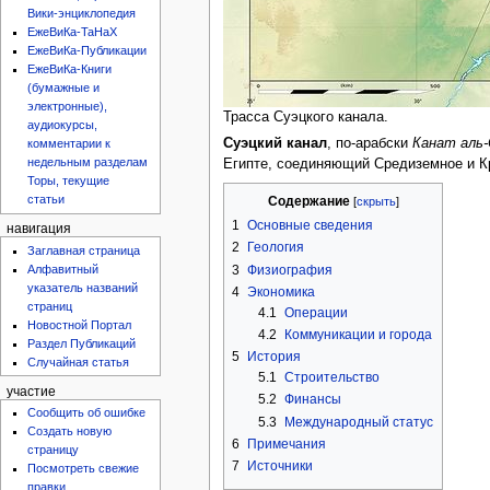
Вики-энциклопедия
ЕжеВиКа-ТаНаХ
ЕжеВиКа-Публикации
ЕжеВиКа-Книги
(бумажные и
электронные),
Трасса Суэцкого канала.
аудиокурсы,
Суэцкий канал
, по-арабски
Канат аль-
комментарии к
недельным разделам
Египте, соединяющий Средиземное и К
Торы, текущие
статьи
Содержание
1
Основные сведения
навигация
2
Геология
Заглавная страница
3
Физиография
Алфавитный
указатель названий
4
Экономика
страниц
4.1
Операции
Новостной Портал
4.2
Коммуникации и города
Раздел Публикаций
5
История
Случайная статья
5.1
Строительство
участие
5.2
Финансы
Сообщить об ошибке
5.3
Международный статус
Создать новую
6
Примечания
страницу
7
Источники
Посмотреть свежие
правки