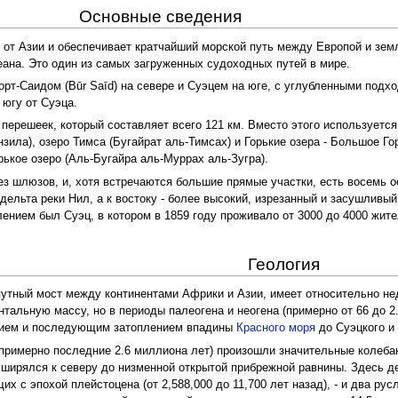
Основные сведения
 от Азии и обеспечивает кратчайший морской путь между Европой и зе
еана. Это один из самых загруженных судоходных путей в мире.
орт-Саидом (Būr Saīd) на севере и Суэцем на юге, с углубленными подх
 югу от Суэца.
перешеек, который составляет всего 121 км. Вместо этого используется
нзила), озеро Тимса (Бугайрат аль-Тимсах) и Горькие озера - Большое Го
ькое озеро (Аль-Бугайра аль-Муррах аль-Зугра).
без шлюзов, и, хотя встречаются большие прямые участки, есть восемь о
дельта реки Нил, а к востоку - более высокий, изрезанный и засушливы
нием был Суэц, в котором в 1859 году проживало от 3000 до 4000 жител
Геология
утный мост между континентами Африки и Азии, имеет относительно нед
тальную массу, но в периоды палеогена и неогена (примерно от 66 до 
ием и последующим затоплением впадины
Красного моря
до Суэцкого и 
римерно последние 2.6 миллиона лет) произошли значительные колебани
ширялся к северу до низменной открытой прибрежной равнины. Здесь дел
 с эпохой плейстоцена (от 2,588,000 до 11,700 лет назад), - и два рус