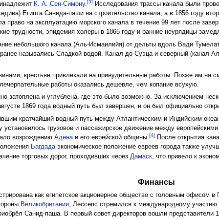
[3]
ринадлежит
К. А. Сен-Симону
.
Исследования трассы канала были провед
хедива) Египта Санида-паши на строительство канала, а в 1856 году вто
ила право на эксплуатацию морского канала в течение 99 лет после заве
кие трудности, эпидемия холеры в 1865 году и ранние неурядицы замед
ние небольшого канала (Аль-Исмаилийя) от дельты вдоль Вади Тумела
 ранее назывались Сладкой водой. Канал до Суэца и северный (канал А
зинами, крестьян привлекали на принудительные работы. Позже им на 
млечерпательные работы оказались дешевле, чем копание всухую.
но затоплена и углублена, где это было возможно. За исключением неск
августе 1869 года водный путь был завершен, и он был официально отк
ившим кратчайший водный путь между Атлантическим и Индийским океан
лу установилось грузовое и пассажирское движение между европейским
[4]
вало возрождению
Адена
и его еврейской общины.
После открытия кан
 положения
Багдада
экономическое положение евреев города также улучши
чение торговых дорог, проходивших через
Дамаск
, что привело к экон
Финансы
стрирована как египетское акционерное общество с головным офисом в
стороны
Великобритании
, Лессепс стремился к международному участию 
риобрёл Санид-паша. В первый совет директоров вошли представители 1