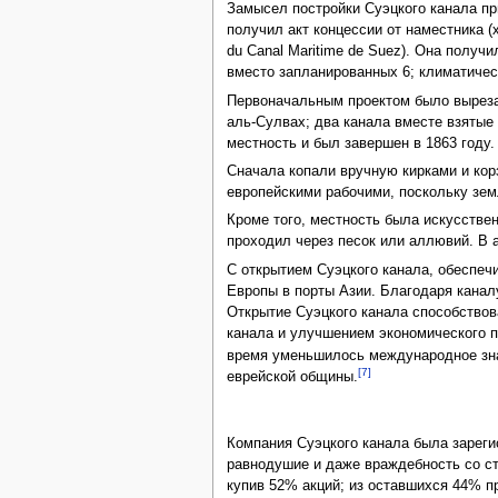
Замысел постройки Суэцкого канала п
получил акт концессии от наместника (
du Canal Maritime de Suez). Она получ
вместо запланированных 6; климатичес
Первоначальным проектом было выреза
аль-Сулвах; два канала вместе взятые
местность и был завершен в 1863 году.
Сначала копали вручную кирками и кор
европейскими рабочими, поскольку зе
Кроме того, местность была искусствен
проходил через песок или аллювий. В 
С открытием Суэцкого канала, обеспеч
Европы в порты Азии. Благодаря кана
Открытие Суэцкого канала способство
канала и улучшением экономического
время уменьшилось международное зна
[7]
еврейской общины.
Компания Суэцкого канала была зареги
равнодушие и даже враждебность со 
купив 52% акций; из оставшихся 44% п