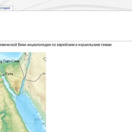
стория
демической Вики-энциклопедии по еврейским и израильским темам
Порт-Саид
Суэц