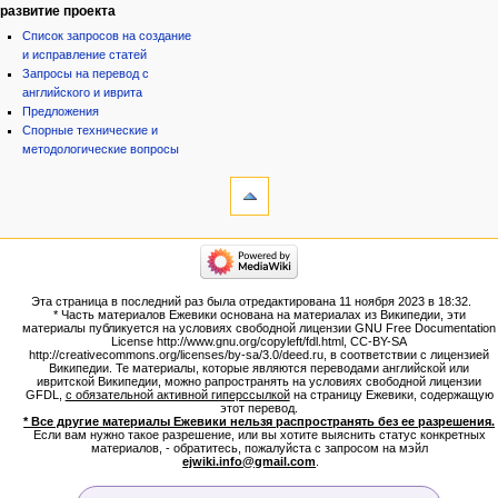
развитие проекта
Список запросов на создание
и исправление статей
Запросы на перевод с
английского и иврита
Предложения
Спорные технические и
методологические вопросы
инструменты
Ссылки
сюда
Связанные
категории
правки
Израиль:Страна и
Служебные
государство
страницы
Иудаизм
Эта страница в последний раз была отредактирована 11 ноября 2023 в 18:32.
Народ
Версия
* Часть материалов Ежевики основана на материалах из Википедии, эти
Проекты
для
материалы публикуется на условиях свободной лицензии GNU Free Documentation
Проекты/Участники/
License http://www.gnu.org/copyleft/fdl.html, CC-BY-SA
печати
дополнения
http://creativecommons.org/licenses/by-sa/3.0/deed.ru, в соответствии с лицензией
Постоянная
Публикации:Авторы
Википедии. Те материалы, которые являются переводами английской или
ивритской Википедии, можно рапространять на условиях свободной лицензии
ссылка
Публикации:Статьи по типу
GFDL,
с обязательной активной гиперссылкой
на страницу Ежевики, содержащую
Темы
Сведения
этот перевод.
о странице
* Все другие материалы Ежевики нельзя распространять без ее разрешения.
ежевиковый куст
Если вам нужно такое разрешение, или вы хотите выяснить статус конкретных
ЕжеВиКа,Еврейская Вики-
материалов, - обратитесь, пожалуйста с запросом на мэйл
ejwiki.info@gmail.com
.
энциклопедия
ЕжеВиКа-ТаНаХ