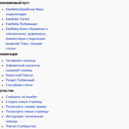
ежевиковый куст
ЕжеВиКа,Еврейская Вики-
энциклопедия
ЕжеВиКа-ТаНаХ
ЕжеВиКа-Публикации
ЕжеВиКа-Книги (бумажные и
электронные), аудиокурсы,
комментарии к недельным
разделам Торы, текущие
статьи
навигация
Заглавная страница
Алфавитный указатель
названий страниц
Новостной Портал
Раздел Публикаций
Случайная статья
участие
Сообщить об ошибке
Создать новую страницу
Посмотреть свежие правки
Посмотреть новые страницы
Инструкция, техническая
помощь
Портал Сообщества