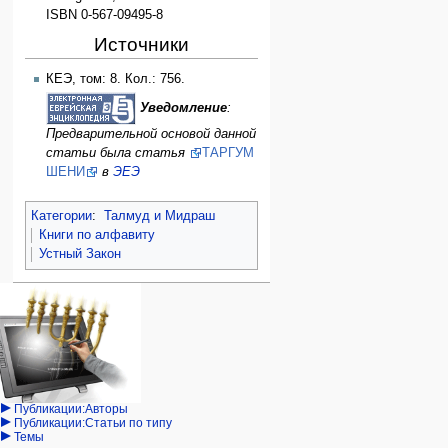
ISBN 0-567-09495-8
Источники
КЕЭ, том: 8. Кол.: 756.
Уведомление
:
Предварительной основой данной
статьи была статья
ТАРГУМ
ШЕНИ
в
ЭЕЭ
Категории
:
Талмуд и Мидраш
Книги по алфавиту
Устный Закон
Навигация
персональные инструменты
действия на странице
категории
Израиль:Страна и
войти
статья
государство
запрос
обсуждение
Иудаизм
учётной
читать
Народ
записи
просмотр
Проекты
кода
Проекты/Участники/
дополнения
история
Публикации:Авторы
Публикации:Статьи по типу
Темы