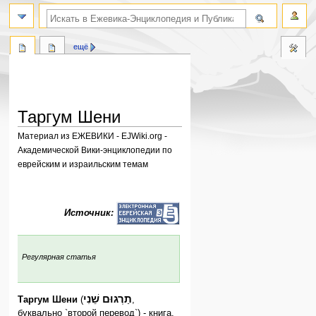
поиск по словам
ещё
Таргум Шени
Материал из ЕЖЕВИКИ - EJWiki.org -
Академической Вики-энциклопедии по
еврейским и израильским темам
Перейти
Перейти
к
к
Источник:
навигации
поиску
:
Регулярная статья
תַרְגוּם שֵׁנִי
Таргум Шени
(
,
буквально `второй перевод`) - книга.