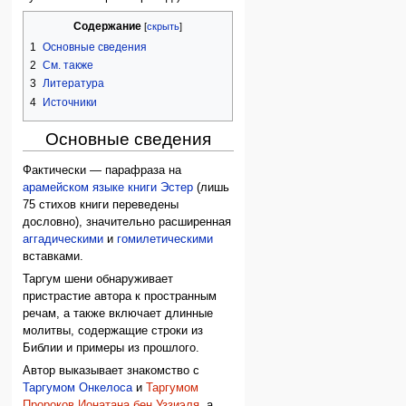
Содержание
1
Основные сведения
2
См. также
3
Литература
4
Источники
Основные сведения
Фактически — парафраза на
арамейском языке
книги Эстер
(лишь
75 стихов книги переведены
дословно), значительно расширенная
аггадическими
и
гомилетическими
вставками.
Таргум шени обнаруживает
пристрастие автора к пространным
речам, а также включает длинные
молитвы, содержащие строки из
Библии и примеры из прошлого.
Автор выказывает знакомство с
Таргумом Онкелоса
и
Таргумом
Пророков Ионатана бен Уззиэля
, а