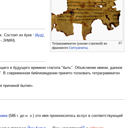
х. Состоит из букв
י (йуд)
,
е - JHWH).
Тетраграмматон (указан стрелкой) во
фрагменте
Септуагинты
.
т". В современном библиоведении принято толковать тетраграмматон
от, Кто является причиной бытия».
рама
(586 г. до н. э.) это имя произносилось вслух в соответствующей
[2]