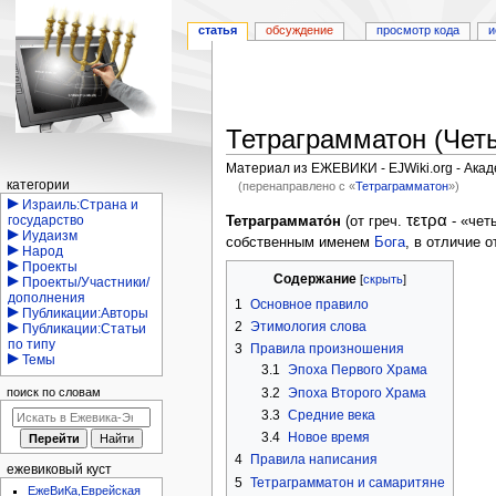
статья
обсуждение
просмотр кода
и
Тетраграмматон (Чет
Материал из ЕЖЕВИКИ - EJWiki.org - Ака
Навигация
категории
(перенаправлено с «
Тетраграмматон
»)
Израиль:Страна и
Перейти
Перейти
τετρα
государство
Тетраграммато́н
(от греч.
- «чет
Иудаизм
к
к
собственным именем
Бога
, в отличие 
Народ
навигации
поиску
Проекты
Содержание
Проекты/Участники/
дополнения
1
Основное правило
Публикации:Авторы
2
Этимология слова
Публикации:Статьи
по типу
3
Правила произношения
Темы
3.1
Эпоха Первого Храма
поиск по словам
3.2
Эпоха Второго Храма
3.3
Средние века
3.4
Новое время
4
Правила написания
ежевиковый куст
5
Тетраграмматон и самаритяне
ЕжеВиКа,Еврейская