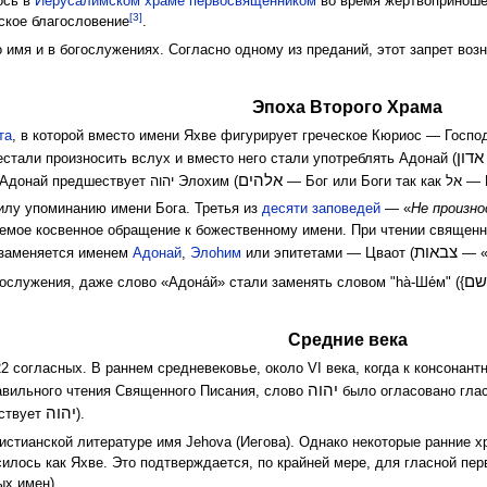
ось в
Иерусалимском храме
первосвященником
во время жертвоприноше
[3]
ское благословение
.
 имя и в богослужениях. Согласно одному из преданий, этот запрет во
Эпоха Второго Храма
та
, в которой вместо имени Яхве фигурирует греческое Кюриос — Господь
ון
естали произносить вслух и вместо него стали употреблять Адонай (
אלהים
— Бог или Бог
единственного числа) или, когда слово Адонай предшествует יהוה Элохим (
илу упоминанию имени Бога. Третья из
десяти заповедей
— «
Не произно
аемое косвенное обращение к божественному имени. При чтении священ
צבאות
 заменяется именем
Адонай
,
Элоhим
или эпитетами — Цваот (
— 
ослужения, даже слово «Адона́й» стали заменять словом "hа̀-Ше́м" ({
Средние века
22 согласных. В раннем средневековье, около VI века, когда к консонан
יהוה
авильного чтения Священного Писания, слово
было огласовано глас
יהוה
ествует
).
стианской литературе имя Jehova (Иегова). Однако некоторые ранние хр
ых имен).