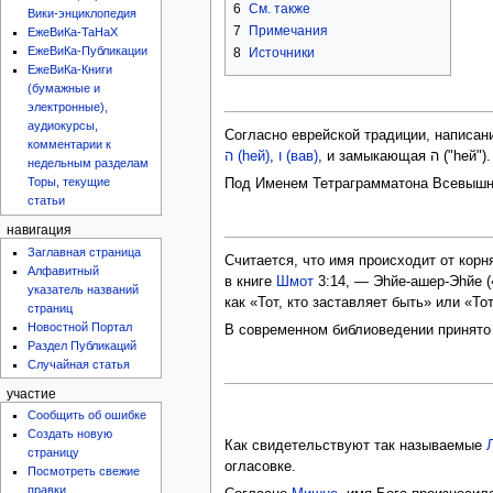
6
См. также
Вики-энциклопедия
7
Примечания
ЕжеВиКа-ТаНаХ
ЕжеВиКа-Публикации
8
Источники
ЕжеВиКа-Книги
(бумажные и
электронные),
аудиокурсы,
Согласно еврейской традиции, написани
комментарии к
ה (hей)
,
ו (вав)
, и замы
недельным разделам
Торы, текущие
Под Именем Тетраграмматона Всeвышн
статьи
навигация
Заглавная страница
Считается, что имя происходит от корня .ה.י.ה (`быть`) и может быть понято как совмещение прошедшего, настоящего и будущего времени глагола "быть". Объяснение имени
Алфавитный
в книге
Шмот
3:14, — Эhйе-ашер-Эhйе (
указатель названий
как «Тот, кто заставляет быть» или «То
страниц
Новостной Портал
Раздел Публикаций
Случайная статья
участие
Сообщить об ошибке
Создать новую
Как свидетельствуют так называемые
страницу
огласовке.
Посмотреть свежие
правки