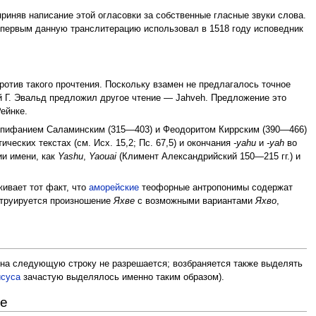
риняв написание этой огласовки за собственные гласные звуки слова.
о первым данную транслитерацию использовал в 1518 году исповедник
ротив такого прочтения. Поскольку взамен не предлагалось точное
й Г. Эвальд предложил другое чтение — Jahveh. Предложение это
Рейнке.
и Епифанием Саламинским (315—403) и Феодоритом Киррским (390—466)
ических текстах (см. Исх. 15,2; Пс. 67,5) и окончания
-yahu
и
-yah
во
ии имени, как
Yashu
,
Yaouai
(Климент Александрийский 150—215 гг.) и
живает тот факт, что
аморейские
теофорные антропонимы содержат
струируется произношение
Яхве
с возможными вариантами
Яхво
,
и на следующую строку не разрешается; возбраняется также выделять
суса
зачастую выделялось именно таким образом).
не