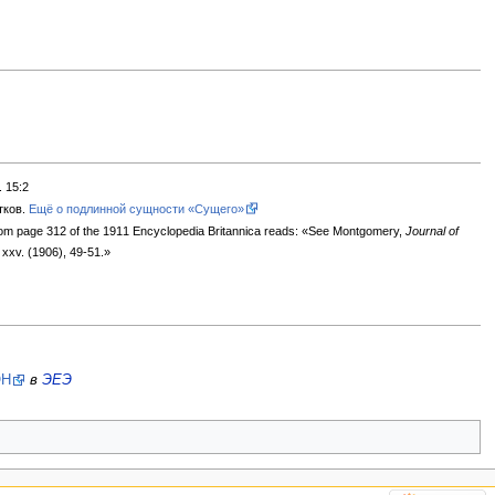
 15:2
тков.
Ещё о подлинной сущности «Сущего»
rom page 312 of the 1911 Encyclopedia Britannica reads: «See Montgomery,
Journal of
, xxv. (1906), 49-51.»
ОН
в
ЭЕЭ