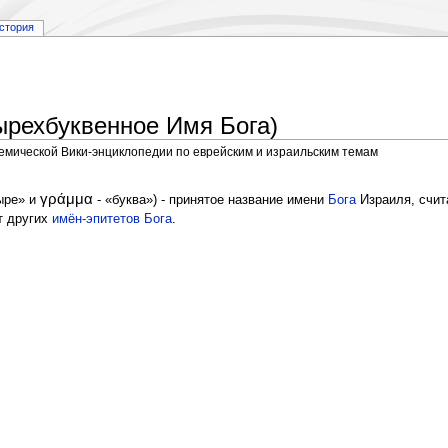
стория
ырехбуквенное Имя Бога)
демической Вики-энциклопедии по еврейским и израильским темам
γράμμα
ыре» и
- «буква») - принятое название имени
Бога
Израиля, счи
от других
имён-эпитетов Бога
.