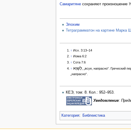
Самаритяне
сохраняют произношение
Y
Элохим
Тетраграмматон на картине Марка 
↑
Исх. 3:13–14
↑
Иома 6:2
↑
Сота 7:6
לַשָּׁוְא
↑
, „всуе, напрасно“. Греческий п
„напрасно“.
КЕЭ, том: 8. Кол.: 952–953.
Уведомление
: Пре
Категория
:
Библеистика