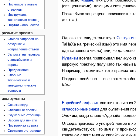
Согласно
Мишне
, имя Бога произносил
Посмотреть новые
(священниками), дающими священниче
страницы
Позже было запрещено произносить это
Инструкция,
до н. э.).
техническая помощь
Портал Сообщества
развитие проекта
Однако как свидетельствует
Септуагин
Список запросов на
ТаНаХа на греческий язык) это имя пер
создание и
исправление статей
Запросы на перевод
Иудаизм
всегда приписывал великую с
с английского и
широкую практику получило так назыв
иврита
Предложения
Например, в молитвах тетраграмматон
Спорные
Позднее, особенно — вне контекста бог
технические и
Шма
.
методологические
вопросы
инструменты
Еврейский алфавит
состоит только из 
Ссылки сюда
огласовочные знаки
для облегчения пр
Связанные правки
Служебные страницы
Эл
о
х
и
м, когда слово «Адонай» предш
Версия для печати
Отсюда произошло употребляемое в хри
Постоянная ссылка
Сведения о странице
конечном слоге многих еврейских личн