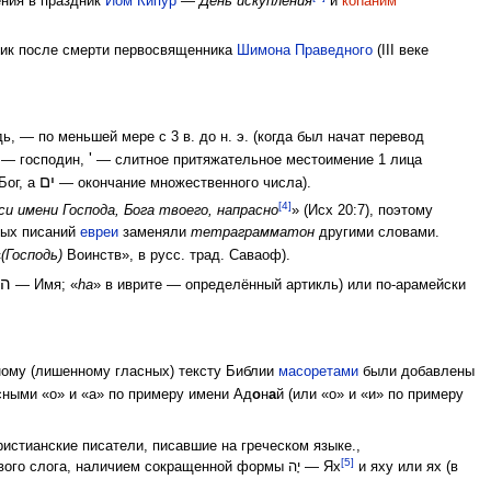
ния в праздник
Йом Кипур
—
День искупления
и
коhаним
зник после смерти первосвященника
Шимона Праведного
(III веке
, — по меньшей мере с 3 в. до н. э. (когда был начат перевод
אד
'
— господин,
— слитное притяжательное местоимение 1 лица
ים
и так как אל — Бог, а
— окончание множественного числа).
[4]
си имени Господа, Бога твоего, напрасно
» (Исх 20:7), поэтому
ных писаний
евреи
заменяли
тетраграмматон
другими словами.
«
(Господь)
Воинств», в русс. трад. Саваоф).
השם
— Имя; «
hа
» в иврите — определённый артикль) или по-арамейски
тному (лишенному гласных) тексту Библии
масоретами
были добавлены
ными «о» и «а» по примеру имени Ад
о
н
а
й (или «о» и «и» по примеру
истианские писатели, писавшие на греческом языке.,
[5]
свидетельствуют, что имя יהוה произносилось как Яхве. Это подтверждается, по крайней мере, для гласной первого слога, наличием сокращенной формы יָה — Ях
и яху или ях (в