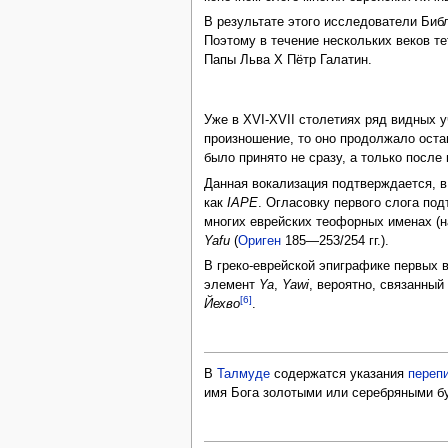
В результате этого исследователи Библ
Поэтому в течение нескольких веков те
Папы Льва X Пётр Галатин.
Уже в XVI-XVII столетиях ряд видных у
произношение, то оно продолжало оста
было принято не сразу, а только после
Данная вокализация подтверждается, 
как
IAPE
. Огласовку первого слога по
многих еврейских теофорных именах (
Yafu
(
Ориген
185—253/254 гг.).
В греко-еврейской эпиграфике первых 
элемент
Ya
,
Yawi
, вероятно, связанны
[6]
Йехво
.
В
Талмуде
содержатся указания
переп
имя Бога золотыми или серебряными бу