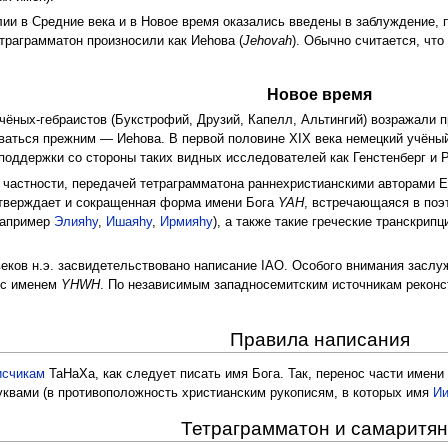
ии в Средние века и в Новое время оказались введены в заблуждение, п
траграмматон произносили как Иеhова (
Jehovah
). Обычно считается, чт
Новое время
чёных-гебраистов (Букстрофий, Друзий, Капелл, Альтингий) возражали п
ваться прежним — Иеhова. В первой половине XIX века немецкий учёны
 поддержки со стороны таких видных исследователей как Генстенберг и 
в частности, передачей тетраграмматона ран­нехристианскими авторам
дтверждает и сокращенная фор­ма имени Бога
YAH
, встречающаяся в поэт
например
Элияhу
,
Ишаяhу
,
Ирмияhу
), а также такие греческие транскрипц
веков н.э. засвидетельствовано написание IAO. Особого внимания заслу
й с именем
YHWH
. По независимым западносемитским источникам рекон
Правила написания
исчикам
ТаНаХа, как следует писать имя Бога. Так, перенос части имен
квами (в противоположность христианским рукописям, в которых имя
Ии
Тетраграмматон и самаритя