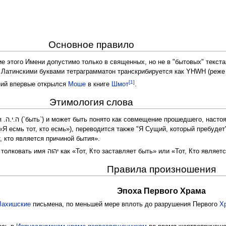
Основное правило
е этого Имени допустимо только в священных, но не в "бытовых" текста
кающая ה ("hей"). Латинскими буквами тетраграмматон транскрибируется как YHWH (реж
[1]
ий впервые открылся
Моше
в книге
Шмот
.
Этимология слова
, данное
«Я есмь тот, кто есмь»), переводится также "Я Сущий, который пребуде
т, кто является причиной бытия».
В современном библиоведении принято толковать имя יהוה как «Тот, Кто заставляет быть» или «Т
Правила произношения
Эпоха Первого Храма
Лахишские
письмена, по меньшей мере вплоть до разрушения Первого
Х