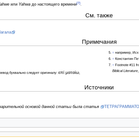
[7]
ahwe
или
Yahwa
до настоящего времени
.
См. также
Шагала
Примечания
↑
например, Исх.
↑
Константин Пе
↑
Footnote #11 f
Biblical Literature
επί ματαίω
еревод буквально следует оригиналу:
,
Источники
дварительной основой данной статьи была статья
ТЕТРАГРАММАТ