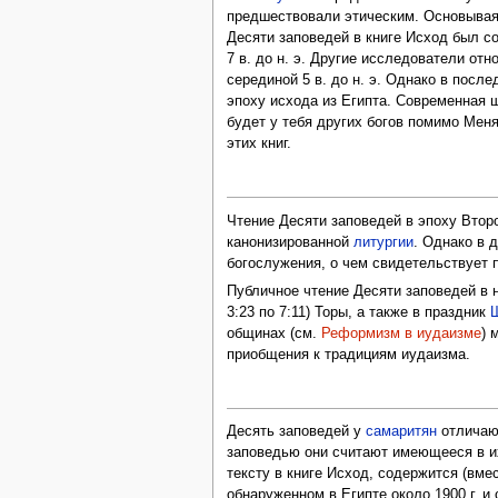
предшествовали этическим. Основываяс
Десяти заповедей в книге Исход был со
7 в. до н. э. Другие исследователи от
серединой 5 в. до н. э. Однако в посл
эпоху исхода из Египта. Современная 
будет у тебя других богов помимо Меня
этих книг.
Чтение Десяти заповедей в эпоху Втор
канонизированной
литургии
. Однако в 
богослужения, о чем свидетельствует 
Публичное чтение Десяти заповедей в 
3:23 по 7:11) Торы, а также в праздник
общинах (см.
Реформизм в иудаизме
) 
приобщения к традициям иудаизма.
Десять заповедей у
самаритян
отличают
заповедью они считают имеющееся в и
тексту в книге Исход, содержится (вм
обнаруженном в Египте около 1900 г. и 