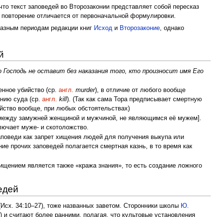
что текст заповедей во Второзаконии представляет собой пересказ
е повторение отличается от первоначальной формулировки.
разным периодам редакции книг
Исход
и
Второзаконие
, однако
й
о Господь не оставит без наказания того, кто произносит имя Его
еренное убийство (ср.
англ.
murder
), в отличие от любого вообще
ению суда (ср.
англ.
kill
). (Так как сама Topa предписывает смертную
ийство вообще, при любых обстоятельствах)
 между замужней женщиной и мужчиной, не являющимся её мужем].
лючает муже- и скотоложство.
заповеди как запрет хищения людей для получения выкупа или
ние прочих заповедей полагается смертная казнь, в то время как
ищением является также «кража знания», то есть создание ложного
едей
(Исх. 34:10–27), тоже названных заветом. Сторонники школы
Ю.
) и считают более ранними, полагая, что культовые установления