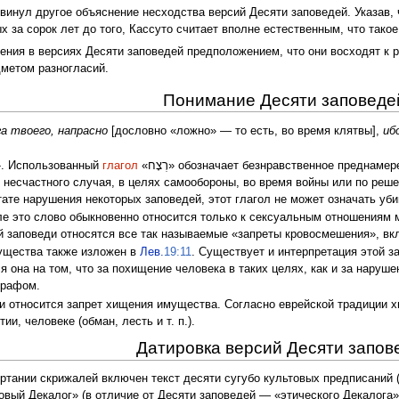
инул другое объяснение несходства версий Десяти заповедей. Указав, 
 за сорок лет до того, Кассуто считает вполне естественным, что тако
ения в версиях Десяти заповедей предположением, что они восходят к 
дметом разногласий.
Понимание Десяти заповеде
га твоего, напрасно
[дословно «ложно» — то есть, во время клятвы],
иб
В оригинале: «לֹא תִרְצָח». Использованный
глагол
«רְצָח» обозначает безнравственное преднам
е несчастного случая, в целях самообороны, во время войны или по реш
тате нарушения некоторых заповедей, этот глагол не может означать уб
ле это слово обыкновенно относится только к сексуальным отношениям
й заповеди относятся все так называемые «запреты кровосмешения», вк
мущества также изложен в
Лев.
19:11
. Существует и интерпретация этой 
 она на том, что за похищение человека в таких целях, как и за наруше
трафом.
и относится запрет хищения имущества. Согласно еврейской традиции х
и, человеке (обман, лесть и т. п.).
Датировка версий Десяти запов
ертании скрижалей включен текст десяти сугубо культовых предписаний 
овый Декалог» (в отличие от Десяти заповедей — «этического Декалога»