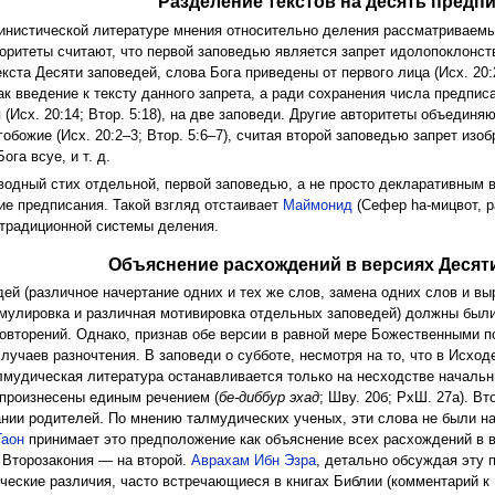
Разделение текстов на десять предп
инистической литературе мнения относительно деления рассматриваемы
ритеты считают, что первой заповедью является запрет идолопоклонства
кста Десяти заповедей, слова Бога приведены от первого лица (Исх. 20:2
 как введение к тексту данного запрета, а ради сохранения числа предписа
(Исх. 20:14; Втор. 5:18), на две заповеди. Другие авторитеты объединя
ожие (Исх. 20:2–3; Втор. 5:6–7), считая второй заповедью запрет изобр
га всуе, и т. д.
водный стих отдельной, первой заповедью, а не просто декларативным в
е предписания. Такой взгляд отстаивает
Маймонид
(Сефер hа-мицвот, 
традиционной системы деления.
Объяснение расхождений в версиях Десят
дей (различное начертание одних и тех же слов, замена одних слов и в
рмулировка и различная мотивировка отдельных заповедей) должны был
овторений. Однако, признав обе версии в равной мере Божественными 
учаев разночтения. В заповеди о субботе, несмотря на то, что в Исходе
алмудическая литература останавливается только на несходстве начальн
 произнесены единым речением (
бе-диббур эхад
; Шву. 20б; РхШ. 27а). В
ании родителей. По мнению талмудических ученых, эти слова не были на
Гаон
принимает это предположение как объяснение всех расхождений в ве
а Второзакония — на второй.
Аврахам Ибн Эзра
, детально обсуждая эту 
ческие различия, часто встречающиеся в книгах Библии (комментарий к И