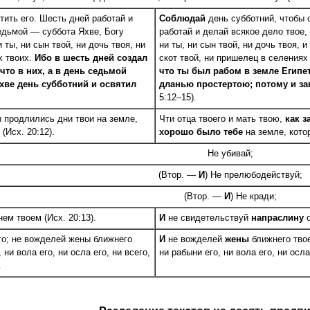
тить его. Шесть дней работай и
Соблюдай
день субботний, чтобы 
седьмой — суббота Я
х
ве, Богу
работай и делай всякое дело твое,
 ты, ни сын твой, ни дочь твоя, ни
ни ты, ни сын твой, ни дочь твоя, и
х твоих.
Ибо в шесть дней создал
скот твой, ни пришелец в селениях
 что в них, а в день седьмой
что ты был рабом в земле Египет
х
ве день субботний и освятил
дланью простертою; потому и за
5:12–15).
ы продлились дни твои на земле,
Чти отца твоего и мать твою,
как з
 (Исх. 20:12).
хорошо было тебе
на земле, кото
Не убивай;
(Втор. —
И
) Не прелюбодействуй;
(Втор. —
И
) Не кради;
ем твоем (Исх. 20:13).
И
не свидетельствуй
напраслину
о
го; не вожделей жены ближнего
И
не вожделей
жены
ближнего тво
, ни вола его, ни осла его, ни всего,
ни рабыни его, ни вола его, ни осла 
.