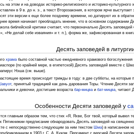
ь на этом и на доводах историко-религиозного и историко-культурного 
ставлен в 9 в. до н. э., а текст Второзакония, в котором ярче выступае
носят эти версии к еще более позднему времени, но датируют их в обратн
еднее время начинает преобладать мнение, что в основном содержании Д
школа библейской критики считает, что первоначально Десять заповедей
», «Не делай себе изваяния» и т. п.), форма же, зафиксированная в кн
Десять заповедей в литурги
ого
храма
было составной частью ежедневного храмового богослужения (Т
диаспоре (по крайней мере, в египетской) Десять заповедей вместе с Ш
папирус Нэша (см. выше).
настоящее время происходит трижды в году: в две субботы, на которые
Шавуот
, принятый традицией как день дарования Торы. Чтение Десяти з
мальчики и девочки, достигшие возраста
бар-мицва
и
бат-мицва
, читают 
Особенности Десяти заповедей у
са
ся главным образом тем, что стих «Я, Яхве, Бог твой, который вывел те
х Пятикнижии предписание обнародовать Десять заповедей на священно
есте с непосредственно следующим за ним текстом
Шма
) в написанном н
опубликованном в 1903 г. С. А. Куком. Пергамент с версией Десяти запо