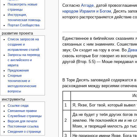
Посмотреть новые
Согласно
Аггаде
, датой провозглашени
страницы
народом Израиля и Богом
, Десять зап
Инструкция,
которого распространяется действие с
техническая помощь
Портал Сообщества
развитие проекта
Единственное в библейских сказаниях 
Список запросов на
связанных с ним знамениях. Сошестви
создание и
исправление статей
звук; Он сходит на гору в огне. Во
Дев
Запросы на перевод
сквозь которые Бог говорил из восходя
с английского и
другой (Втор. 5:5) — Моше передавал н
иврита
Предложения
Спорные
В Торе Десять заповедей содержатся в 
технические и
расхождения между версиями отмечены
методологические
вопросы
Ис
инструменты
1
Я, Я
х
ве, Бог твой, который вывел 
Ссылки сюда
Связанные правки
Да не будет у тебя других богов
Служебные страницы
2
землею. Не поклоняйся им и не сл
Версия для печати
Моих, и творящий милость до тыс
Постоянная ссылка
Сведения о странице
3
Не произноси имени Я
х
ве, Бога т