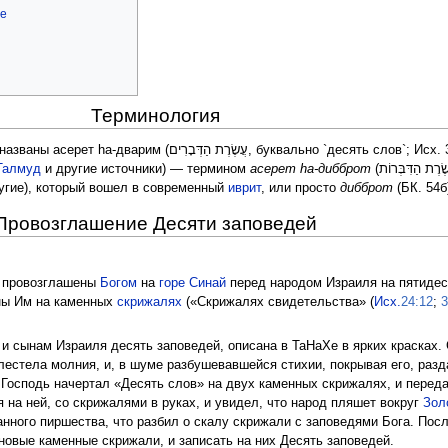
ве
Терминология
עֲשֶׂרֶת, буквально `десять слов`; Исх. 34:28; Втор. 4:13;
Талмуд
и другие источники) — термином
асерет hа-дибброт
(עֲשֶׂרֶת הַדִּבְּרוֹת, буквально
ругие), который вошел в современный
иврит
, или просто
дибброт
(БК. 54б
Провозглашение Десяти заповедей
и провозглашены
Богом
на
горе Синай
перед народом Израиля на пятидес
аны Им на каменных
скрижалях
(«Скрижалях свидетельства» (
Исх.
24:12
;
3
и сынам Израиля десять заповедей, описана в ТаНаХе в ярких красках. 
лестела молния, и, в шуме разбушевавшейся стихии, покрывая его, раз
 Господь начертал «Десять слов» на двух каменных скрижалях, и перед
 на ней, со скрижалями в руках, и увидел, что народ пляшет вокруг
Зол
анного пиршества, что разбил о скалу скрижали с заповедями Бога. Пос
новые каменные скрижали, и записать на них Десять заповедей.