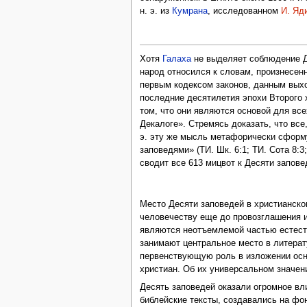
н. э. из
Кумрана
, исследованном
И. Яд
Хотя
Галаха
не выделяет соблюдение Д
народ относился к словам, произнесенн
первым кодексом законов, данным выхо
последние десятилетия эпохи Второго
том, что они являются основой для вс
Декалоге». Стремясь доказать, что все
э. эту же мысль метафорически сфор
заповедями» (ТИ. Шк. 6:1; ТИ. Сота 8:3; 
сводит все 613 мицвот к Десяти запов
Место Десяти заповедей в христианском
человечеству еще до провозглашения и
являются неотъемлемой частью естест
занимают центральное место в литерат
первенствующую роль в изложении осно
христиан. Об их универсальном значе
Десять заповедей оказали огромное вли
библейские тексты, создавались на фон