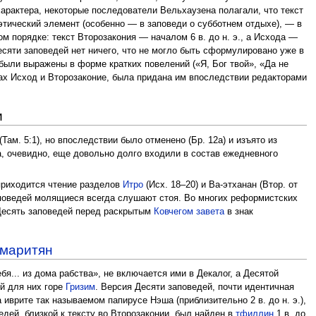
характера, некоторые последователи Вельхаузена полагали, что текст
т этический элемент (особенно — в заповеди о субботнем отдыхе), — в
ом порядке: текст Второзакония — началом 6 в. до н. э., а Исхода —
есяти заповедей нет ничего, что не могло быть сформулировано уже в
 были выражены в форме кратких повелений («Я, Бог твой», «Да не
игах Исход и Второзаконие, была придана им впоследствии редакторами
и
ам. 5:1), но впоследствии было отменено (Бр. 12а) и изъято из
ма, очевидно, еще довольно долго входили в состав ежедневного
 приходится чтение разделов
Итро
(Исх. 18–20) и Ва-этханан (Втор. от
аповедей молящиеся всегда слушают стоя. Во многих реформистских
Десять заповедей перед раскрытым
Ковчегом завета
в знак
маритян
бя... из дома рабства», не включается ими в Декалог, а Десятой
й для них горе
Гризим
. Версия Десяти заповедей, почти идентичная
а иврите так называемом папирусе Нэша (приблизительно 2 в. до н. э.),
ведей, близкой к тексту во Второзаконии, был найден в
тфиллин
1 в. до