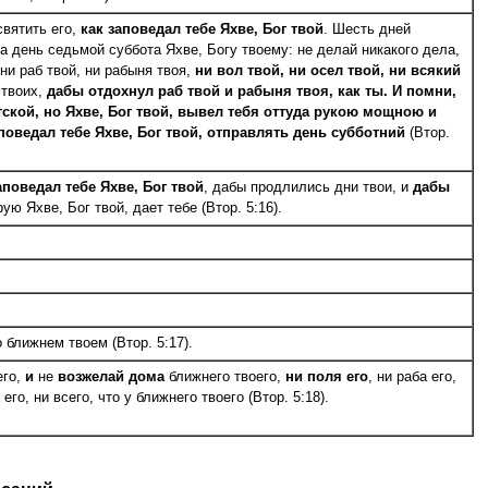
святить его,
как заповедал тебе Я
х
ве, Бог твой
. Шесть дней
 а день седьмой суббота Я
х
ве, Богу твоему: не делай никакого дела,
 ни раб твой, ни рабыня твоя,
ни вол твой, ни осел твой, ни всякий
 твоих,
дабы отдохнул раб твой и рабыня твоя, как ты. И помни,
ской, но Я
х
ве, Бог твой, вывел тебя оттуда рукою мощною и
поведал тебе Я
х
ве, Бог твой, отправлять день субботний
(Втор.
аповедал тебе Я
х
ве, Бог твой
, дабы продлились дни твои, и
дабы
рую Я
х
ве, Бог твой, дает тебе (Втор. 5:16).
 ближнем твоем (Втор. 5:17).
его,
и
не
возжелай дома
ближнего твоего,
ни поля его
, ни раба его,
его, ни всего, что у ближнего твоего (Втор. 5:18).