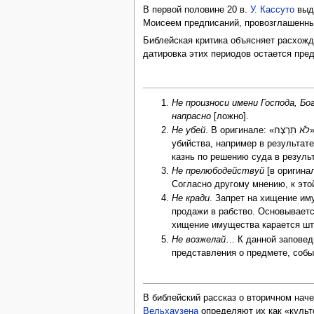
В первой половине 20 в.
У. Кассуто
выдв
Моисеем предписаний, провозглашенных
Библейская критика объясняет расхожд
датировка этих периодов остается пре
Не произноси имени Господа, Бо
напрасно
[ложно].
Не убей
. 
убийства, например в результат
казнь по решению суда в резуль
Не прелюбодействуй
[в оригина
Согласно другому мнению, к это
Не кради
. Запрет на хищение и
продажи в рабство. Основывается
хищение имущества карается ш
Не возжелай
… К данной заповед
представления о предмете, событи
В библейский рассказ о вторичном нач
Вельхаузена
определяют их как «культ