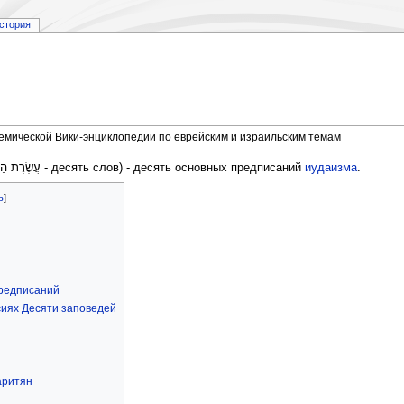
стория
демической Вики-энциклопедии по еврейским и израильским темам
(Decalog, ивр. עֲשֶׂרֶת הַדְּבָרִים - десять слов) - десять основных предписаний
иудаизма
.
предписаний
иях Десяти заповедей
аритян