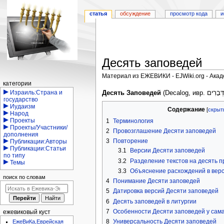
статья
обсуждение
просмотр кода
и
Десять заповедей
Материал из ЕЖЕВИКИ - EJWiki.org - Ака
Навигация
категории
Перейти
Перейти
Израиль:Страна и
Десять Заповедей
государство
к
к
Иудаизм
Содержание
навигации
поиску
Народ
Проекты
1
Терминология
Проекты/Участники/
2
Провозглашение Десяти заповедей
дополнения
3
Повторение
Публикации:Авторы
Публикации:Статьи
3.1
Версии Десяти заповедей
по типу
3.2
Разделение текстов на десять 
Темы
3.3
Объяснение расхождений в верс
поиск по словам
4
Понимание Десяти заповедей
5
Датировка версий Десяти заповедей
6
Десять заповедей в литургии
7
Особенности Десяти заповедей у сам
ежевиковый куст
8
Универсальность Десяти заповедей
ЕжеВиКа,Еврейская