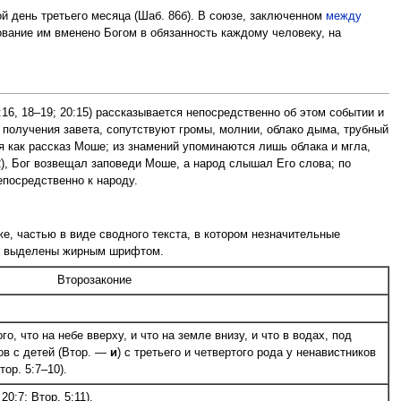
й день третьего месяца (Шаб. 86б). В союзе, заключенном
между
ование им вменено Богом в обязанность каждому человеку, на
:16, 18–19; 20:15) рассказывается непосредственно об этом событии и
 получения завета, сопутствуют громы, молнии, облако дыма, трубный
ся как рассказ Моше; из знамений упоминаются лишь облака и мгла,
12), Бог возвещал заповеди Моше, а народ слышал Его слова; по
епосредственно к народу.
же, частью в виде сводного текста, в котором незначительные
ия выделены жирным шрифтом.
Второзаконие
го, что на небе вверху, и что на земле внизу, и что в водах, под
цов с детей (Втор. —
и
) с третьего и четвертого рода у ненавистников
ор. 5:7–10).
20:7; Втор. 5:11).