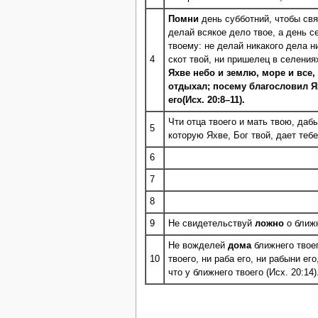
Помни
день субботний, чтобы свя
делай всякое дело твое, а день 
твоему: не делай никакого дела ни
4
скот твой, ни пришелец в селения
Я
х
ве небо и землю, море и все,
отдыхал; посему благословил Я
его(Исх. 20:8–11).
Чти отца твоего и мать твою, даб
5
которую Я
х
ве, Бог твой, дает тебе
6
7
8
9
Не свидетельствуй
ложно
о ближн
Не вожделей
дома
ближнего твое
10
твоего, ни раба его, ни рабыни его
что у ближнего твоего (Исх. 20:14)