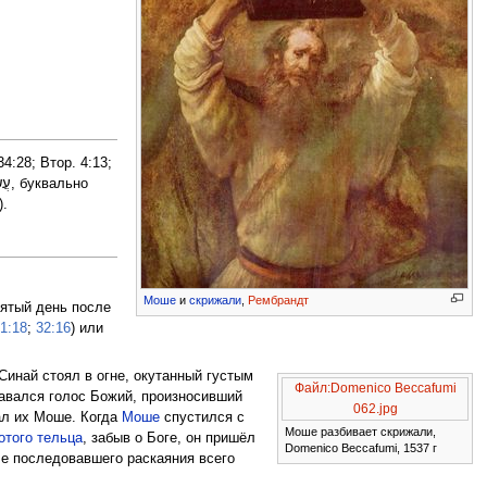
).
Моше
и
скрижали
,
Рембрандт
ятый день после
1:18
;
32:16
) или
Синай стоял в огне, окутанный густым
Файл:Domenico Beccafumi
давался голос Божий, произносивший
062.jpg
ал их Моше. Когда
Моше
спустился с
Моше разбивает скрижали,
отого тельца
, забыв о Боге, он пришёл
Domenico Beccafumi, 1537 г
ле последовавшего раскаяния всего