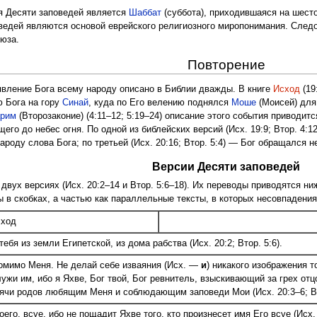
я Десяти заповедей является
Шаббат
(суббота), приходившаяся на шесто
оведей являются основой еврейского религиозного миропонимания. След
оюза.
Повторение
явление Бога всему народу описано в Библии дважды. В книге
Исход
(19
ю Бога на гору
Синай
, куда по Его велению поднялся
Моше
(Моисей) для
арим
(Второзаконие) (4:11–12; 5:19–24) описание этого события приводит
щего до небес огня. По одной из библейских версий (Исх. 19:9; Втор. 4:
ароду слова Бога; по третьей (Исх. 20:16; Втор. 5:4) — Бог обращался н
Версии Десяти заповедей
двух версиях (Исх. 20:2–14 и Втор. 5:6–18). Их переводы приводятся ни
 в скобках, а частью как параллельные тексты, в которых несовпаден
ход
тебя из земли Египетской, из дома рабства (Исх. 20:2; Втор. 5:6).
 помимо Меня. Не делай себе изваяния (Исх. —
и
) никакого изображения то
ужи им, ибо я Я
х
ве, Бог твой, Бог ревнитель, взыскивающий за грех от
ячи родов любящим Меня и соблюдающим заповеди Мои (Исх. 20:3–6; Вт
воего, всуе, ибо не пощадит Я
х
ве того, кто произнесет имя Его всуе (Исх. 