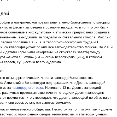
едей
софии и литургической поэзии запечатлено благоговение, с которым
ятость Десяти заповедей в сознании народа, но и то, что они были
чное сочетание в них культовых и этических предписаний создали в
 значением, выходящим за пределы их буквального смысла. Мысль о
 первой половине 1 в. н. э. в теолого-философском труде «О
х, он классифицирует по ним все законодательство Моисея. Во 2 в. н.
и и детали Торы были начертаны [на скрижалях завета] между
уот «Анохи эш охла» («Я — огонь всепожирающий»), в котором
ры евреев, сущностью всего иудаизма.
ве
вые отцы церкви считали, что эти заповеди были известны
ма Аквинский и Бонавентура подчеркивали, что Десять заповедей
е из-за
первородного греха
. Начиная с 13 в., Десять заповедей
а
, различные протестантские течения отводили Десяти заповедям
 от церкви тем, кто утверждает, что Десять заповедей не обязывают
ра, и они вовек останутся заветом Божьим».
асти человеческого общества. Несмотря на то, что они, как и другие
вестных истории ранних сводов теологических и этических учений.