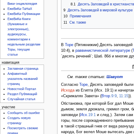
Вики-энциклопедия
8.1
Десять Заповедей в христианст
ЕжеВиКа-ТаНаХ
9
Десять Заповедей в мировой культуре
ЕжеВиКа-Публикации
10
Примечания
ЕжеВиКа-Книги
11
См. также
(бумажные и
электронные),
аудиокурсы,
комментарии к
недельным разделам
В
Торе
(Пятикнижии) Десять заповедей названы асерет hа-дварим ( הַדְּבָרִים
Торы, текущие
10:4), в
раввинистической литературе
(
статьи
`десять речений`; Шаб. 86б и многие д
навигация
Заглавная страница
Алфавитный
См. также статью
:
Шавуот
указатель названий
страниц
Согласно
Торе
, Десять заповедей был
Новостной Портал
Исхода
из Египта (Исх. 19:1) и начерт
Раздел Публикаций
«Скрижалях Завета» (
Втор.
9:9
,
11:15
)).
Случайная статья
Обстановка, при которой Бог дал Моше 
участие
дымом, земля дрожала, гремел гром, б
Сообщить об ошибке
заповеди (
Исх.
19:1
и след.). Затем сам
Создать новую
горы, после сорокадневного пребывания
страницу
в такой страшный гнев от вида разнузд
Посмотреть свежие
народа, Бог велел Моше вытесать две 
правки