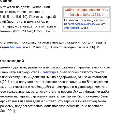
исаний
х текстов на десять «слов» или
Файл:Decalogue parchment by
, то есть те пять стихов, в
Jekuthiel Sofer 1768.jpg
–6; Втор. 5:6–10). При этом первый
Пергамент с текстом Декалога
ний (десять) они делят стих, в
из
сефардской
синагоги
Эснога.
ют в первую заповедь только первый
Амстердам
. 1768 г
ажений (Исх. 20:4–6; Втор. 5:8–10),
ступлением, поскольку на этой заповеди зиждется постулат веры в
раздел
Мицвот
асе 1; Майм.
Яд
., Хилхот иесодей hа-Тора 1:6). В
и заповедей
ыражений другими, различия в их расположении в параллельных стихах
и занимать законоучителей
Талмуда
в силу особой святости текста,
по происхождению и идентичными по содержанию, эти законоучители
 (20:11) она получает теологическое обоснование, а во Второзаконии
ых слов («помни» и «соблюдай») и примиряет его утверждением, что
торое толкование касается отсутствия в версии Исхода фразы «и дабы
чертаны на первых скрижалях завета, так как им было суждено быть
рсиях Десяти заповедей и считает, что версия в книге Исход была
проблему, предлагает рационалистическое решение: обе версии по
сх. 20:1).