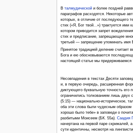
В
талмудической
и более поздней равв
параграфов расходятся. Некоторые авто
которых, в отличие от последующего те
стих («Я, Бог твой...») трактуется ими
котором приводится запрет вожделения 
стих и предписание, запрещающее многоб
третьей — запрещение упоминать имя Бо
Принятое традицией деление считает в
Бога и ею обосновываются последующи
настоящей статье мы придерживаемся 
Несовпадения в текстах Десяти запове
и, в первую очередь, расширенная фо
диктующего буквальную точность его п
ограничились толкованием лишь двух сл
(5:15) — национально-историческое, т
оба эти слова были чудесным образом
хорошо было тебе» в заповеди о почит
разбитыми Моисеем (БК. 55а).
Саадия 
начертана на первой паре скрижалей, 
сути идентичны, несмотря на лингвисти