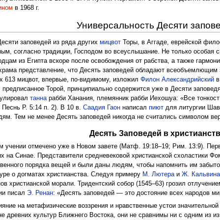
ином
в 1968 г.
Универсальность Десяти запов
есяти заповедей из ряда других
мицвот
Торы, в Аггаде, еврейской фило
ым, согласно традиции, Господом во всеуслышание. Не только особая св
дцам из Египта вскоре после освобождения от рабства, а также гармони
 храма представление, что Десять заповедей обладают всеобъемлющим
ех 613 мицвот, впервые, по-видимому, изложил
Филон Александрийский
в
, предписанное Торой, принципиально содержится уже в Десяти заповедя
мулировал
танна
рабби Ханания, племянник рабби Иехошуа: «Все тонкост
Песнь Р. 5:14 п. 2). В 10 в.
Саадия Гаон
написал
пиют
для литургии Шав
едям. Тем не менее Десять заповедей никогда не считались символом ве
Десять Заповедей в христианст
 учении отмечено уже в Новом завете (Матф. 19:18–19; Рим. 13:9). Пер
х на Синае. Представители средневековой христианской схоластики Фо
венного порядка вещей и были даны людям, чтобы напомнить им забыто
уре о догматах христианства. Следуя примеру
М. Лютера
и
Ж. Кальвин
в христианской морали. Тридентский собор (1545–63) грозил отлучением
нии писал
Э. Ренан
: «Десять заповедей — это достояние всех народов ми
яние на метафизические воззрения и нравственные устои значительной ч
е древних культур Ближнего Востока, они не сравнимы ни с одним из из