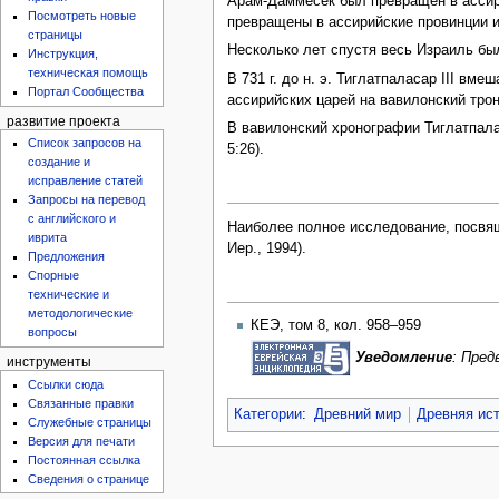
Арам-Даммесек был превращен в ассири
Посмотреть новые
превращены в ассирийские провинции и
страницы
Несколько лет спустя весь Израиль б
Инструкция,
техническая помощь
В 731 г. до н. э. Тиглатпаласар III вм
Портал Сообщества
ассирийских царей на вавилонский трон
развитие проекта
В вавилонский хронографии Тиглатпаласа
Список запросов на
5:26).
создание и
исправление статей
Запросы на перевод
с английского и
Наиболее полное исследование, посвящ
иврита
Иер., 1994).
Предложения
Спорные
технические и
методологические
КЕЭ, том 8, кол. 958–959
вопросы
Уведомление
: Пре
инструменты
Ссылки сюда
Связанные правки
Категории
:
Древний мир
Древняя ис
Служебные страницы
Версия для печати
Постоянная ссылка
Сведения о странице