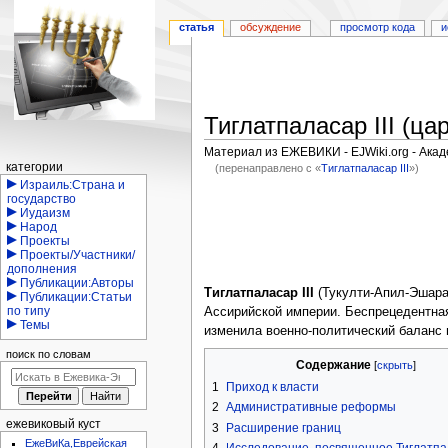
статья
обсуждение
просмотр кода
и
Тиглатпаласар III (ца
Материал из ЕЖЕВИКИ - EJWiki.org - Ака
Навигация
категории
(перенаправлено с «
Тиглатпаласар III
»)
Израиль:Страна и
Перейти
Перейти
государство
Иудаизм
к
к
Народ
навигации
поиску
Проекты
Проекты/Участники/
дополнения
Публикации:Авторы
Тиглатпаласар III
(Тукулти-Апил-Эшара),
Публикации:Статьи
по типу
Ассирийской империи. Беспрецедентная
Темы
изменила военно-политический баланс
поиск по словам
Содержание
1
Приход к власти
2
Административные реформы
ежевиковый куст
3
Расширение границ
ЕжеВиКа,Еврейская
4
Исследование, посвященное Тиглатпал