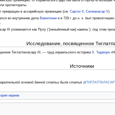
йскую провинцию; от Израильского царства была отторгнута большая ч
ли протектораты.
ыл превращен в ассирийскую провинцию (см.
Саргон II
,
Салманасар V
).
ешался во внутренние дела
Вавилонии
и в 729 г. до н. э. был провозглаш
.
р III упоминается как Пулу (`[незыблемый как] камень`); под этим прозв
Исследование, посвященное Тиглатпал
енное Тиглатпаласару III, — труд израильского историка
Х. Тадмора
«На
Источники
дварительной основой данной статьи была статья
ТИГЛАТПАЛАСАР I
тория евреев