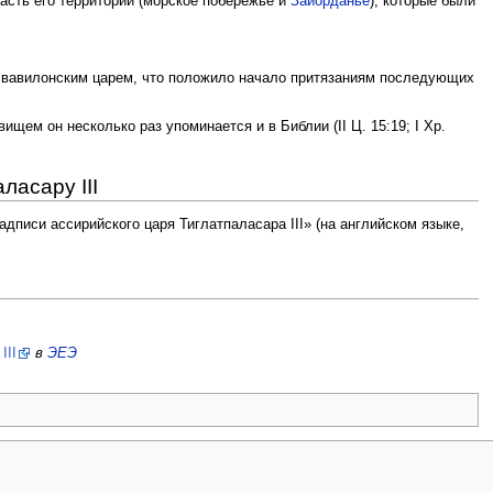
асть его территорий (морское побережье и
Заиорданье
), которые были
ен вавилонским царем, что положило начало притязаниям последующих
ищем он несколько раз упоминается и в Библии (II Ц. 15:19; I Хр.
асару III
дписи ассирийского царя Тиглатпаласара III» (на английском языке,
II
в
ЭЕЭ