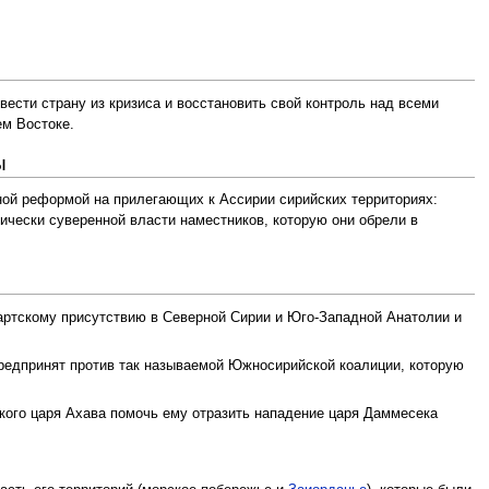
вести страну из кризиса и восстановить свой контроль над всеми
м Востоке.
ы
вной реформой на прилегающих к Ассирии сирийских территориях:
чески суверенной власти наместников, которую они обрели в
артскому присутствию в Северной Сирии и Юго-Западной Анатолии и
ыл предпринят против так называемой Южносирийской коалиции, которую
ского царя Ахава помочь ему отразить нападение царя Даммесека