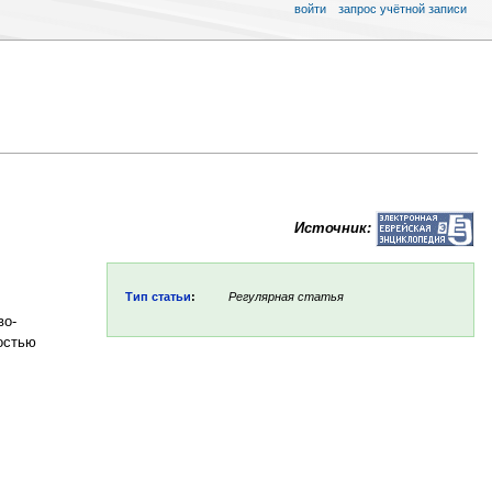
войти
запрос учётной записи
Источник:
Тип статьи
:
Регулярная статья
во-
остью