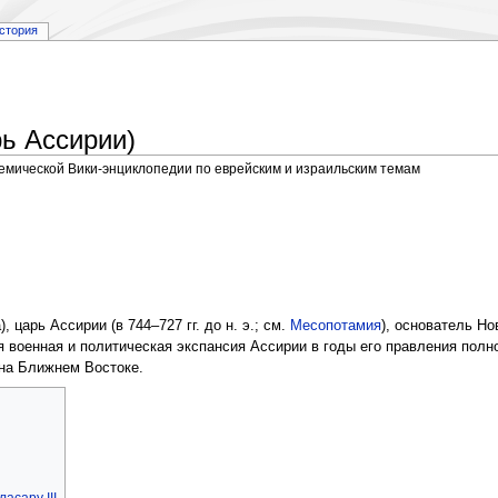
стория
рь Ассирии)
демической Вики-энциклопедии по еврейским и израильским темам
 царь Ассирии (в 744–727 гг. до н. э.; см.
Месопотамия
), основатель Но
 военная и политическая экспансия Ассирии в годы его правления полн
 на Ближнем Востоке.
асару III