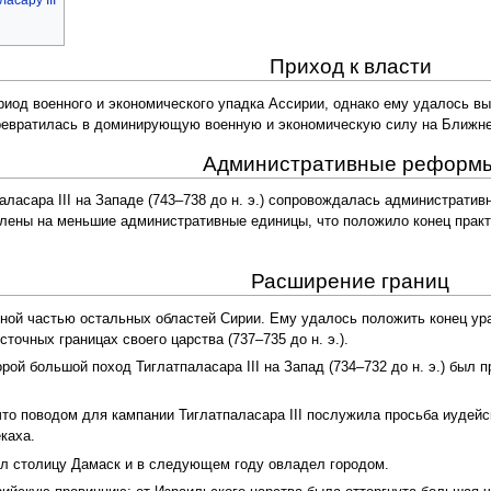
Приход к власти
ериод военного и экономического упадка Ассирии, однако ему удалось вы
ревратилась в доминирующую военную и экономическую силу на Ближне
Административные реформ
аласара III на Западе (743–738 до н. э.) сопровождалась администрати
ены на меньшие административные единицы, что положило конец практи
.
Расширение границ
ной частью остальных областей Сирии. Ему удалось положить конец ур
точных границах своего царства (737–735 до н. э.).
, второй большой поход Тиглатпаласара III на Запад (734–732 до н. э.) б
что поводом для кампании Тиглатпаласара III послужила просьба иудей
каха.
садил столицу Дамаск и в следующем году овладел городом.