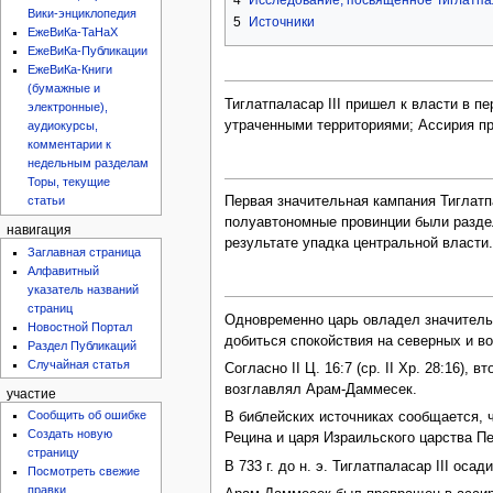
Вики-энциклопедия
5
Источники
ЕжеВиКа-ТаНаХ
ЕжеВиКа-Публикации
ЕжеВиКа-Книги
(бумажные и
Тиглатпаласар III пришел к власти в п
электронные),
утраченными территориями; Ассирия п
аудиокурсы,
комментарии к
недельным разделам
Торы, текущие
статьи
Первая значительная кампания Тиглатп
полуавтономные провинции были раздел
навигация
результате упадка центральной власти
Заглавная страница
Алфавитный
указатель названий
страниц
Одновременно царь овладел значитель
Новостной Портал
добиться спокойствия на северных и вос
Раздел Публикаций
Случайная статья
Согласно II Ц. 16:7 (ср. II Хр. 28:16)
возглавлял Арам-Даммесек.
участие
Сообщить об ошибке
В библейских источниках сообщается, 
Создать новую
Рецина и царя Израильского царства Пе
страницу
В 733 г. до н. э. Тиглатпаласар III о
Посмотреть свежие
правки