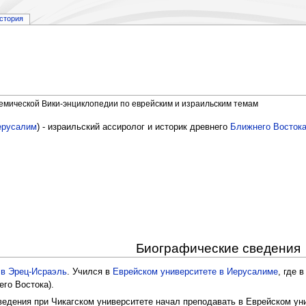
стория
демической Вики-энциклопедии по еврейским и израильским темам
ерусалим
) - израильский ассиролог и историк древнего
Ближнего Восток
Биографические сведения
 в Эрец-Исраэль
. Учился в
Еврейском университете в Иерусалиме
, где 
го Востока).
ведения при Чикагском университете начал преподавать в Еврейском уни