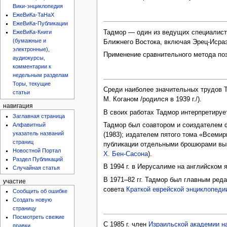
Вики-энциклопедия
ЕжеВиКа-ТаНаХ
ЕжеВиКа-Публикации
Тадмор — один из ведущих специалисто
ЕжеВиКа-Книги
(бумажные и
Ближнего Востока, включая Эрец-Исра
электронные),
Применение сравнительного метода по
аудиокурсы,
комментарии к
недельным разделам
Торы, текущие
Среди наиболее значительных трудов 
статьи
М. Коганом /родился в 1939 г./).
навигация
В своих работах Тадмор интерпретируе
Заглавная страница
Алфавитный
Тадмор был соавтором и соиздателем ф
указатель названий
(1983); издателем пятого тома «Всеми
страниц
публикации отдельными брошюрами вышл
Новостной Портал
Х. Бен-Сасона
).
Раздел Публикаций
В 1994 г. в Иерусалиме на английском
Случайная статья
В 1971–82 гг. Тадмор был главным реда
участие
совета
Краткой еврейской энциклопеди
Сообщить об ошибке
Создать новую
страницу
Посмотреть свежие
С 1985 г. член
Израильской академии н
правки