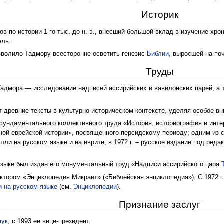
Историк
в по истории 1-го тыс. до н. э., внесший большой вклад в изучение хр
эль.
зволило Тадмору всесторонне осветить генезис
Библии
, выросшей на по
Труды
Тадмора — исследование надписей ассирийских и вавилонских царей, а
т древние тексты в культурно-историческом контексте, уделяя особое в
ундаментального коллективного труда «История, историография и инте
рной еврейской истории», посвященного персидскому периоду; одним из 
и на русском языке и на иврите, в 1972 г. – русское издание под реда
 языке был издан его монументальный труд «Надписи ассирийского царя
ктором «Энциклопедия Микраит» («Библейская энциклопедия»). С 1972 г.
и на русском языке
(см.
Энциклопедии
).
Признание заслуг
аук
, с 1993 ее вице-президент.