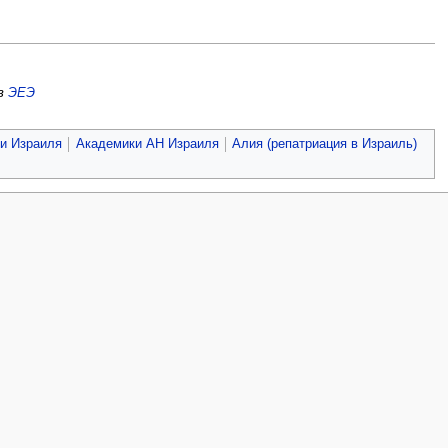
в
ЭЕЭ
и Израиля
Академики АН Израиля
Алия (репатриация в Израиль)