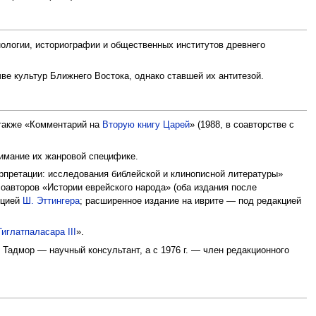
онологии, историографии и общественных институтов древнего
чве культур Ближнего Востока, однако ставшей их антитезой.
 также «Комментарий на
Вторую книгу Царей
» (1988, в соавторстве с
нимание их жанровой специфике.
рпретации: исследования библейской и клинописной литературы»
соавторов «Истории еврейского народа» (оба издания после
кцией
Ш. Эттингера
; расширенное издание на иврите — под редакцией
Тиглатпаласара III
».
 Тадмор — научный консультант, а с 1976 г. — член редакционного