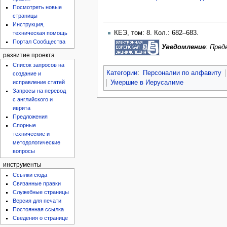
Посмотреть новые
страницы
Инструкция,
КЕЭ, том: 8. Кол.: 682–683.
техническая помощь
Портал Сообщества
Уведомление
: Пре
развитие проекта
Список запросов на
Категории
:
Персоналии по алфавиту
создание и
Умершие в Иерусалиме
исправление статей
Запросы на перевод
с английского и
иврита
Предложения
Спорные
технические и
методологические
вопросы
инструменты
Ссылки сюда
Связанные правки
Служебные страницы
Версия для печати
Постоянная ссылка
Сведения о странице