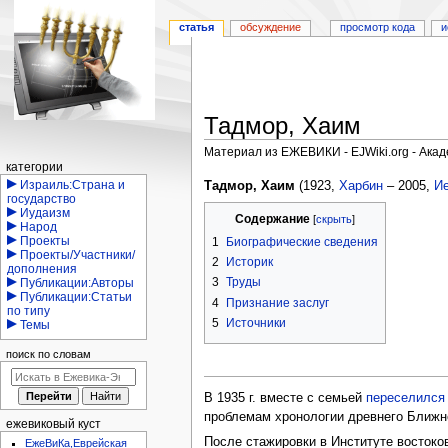
статья
обсуждение
просмотр кода
и
Тадмор, Хаим
Материал из ЕЖЕВИКИ - EJWiki.org - Ака
Навигация
категории
Перейти
Перейти
Израиль:Страна и
Тадмор, Хаим
(1923,
Харбин
– 2005,
И
государство
к
к
Иудаизм
Содержание
навигации
поиску
Народ
Проекты
1
Биографические сведения
Проекты/Участники/
2
Историк
дополнения
3
Труды
Публикации:Авторы
Публикации:Статьи
4
Признание заслуг
по типу
5
Источники
Темы
поиск по словам
В 1935 г. вместе с семьей
переселился
проблемам хронологии древнего Ближне
ежевиковый куст
После стажировки в Институте востоко
ЕжеВиКа,Еврейская