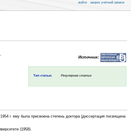
войти
запрос учётной записи
а
.
Источник:
Тип статьи
:
Регулярная статья
в 1954 г. ему была присвоена степень доктора (диссертация посвящена
верситете (1958).