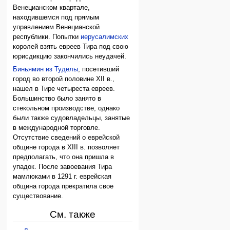
Венецианском квартале,
находившемся под прямым
управлением Венецианской
республики. Попытки
иерусалимских
королей взять евреев Тира под свою
юрисдикцию закончились неудачей.
Биньямин из Туделы
, посетивший
город во второй половине XII в.,
нашел в Тире четыреста евреев.
Большинство было занято в
стекольном производстве, однако
были также судовладельцы, занятые
в международной торговле.
Отсутствие сведений о еврейской
общине города в XIII в. позволяет
предполагать, что она пришла в
упадок. После завоевания Тира
мамлюками в 1291 г. еврейская
община города прекратила свое
существование.
См. также