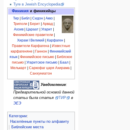
Tyre в Jewish Encyclopedia
Финикия
и финикийцы
Тир
|
Библ
|
Сидон
|
Акко
|
Триполи
|
Берит
|
Арвад
|
Ахзив
|
Цараат
|
Угарит
|
Финикийские правители
|
Хирам I Великий
|
Карфаген
|
Правители Карфагена
|
Известные
карфагеняне
|
Ганнон
|
Финикийский
язык
|
Финикийское письмо
|
Библское
письмо
|
Угаритское письмо
|
Баал
|
Мелькарт
|
Саркофаг царя Ахирама
|
Санхуниатон
Уведомление
:
Предварительной основой данной
статьи была статья
ТИР
в
ЭЕЭ
Категории
:
Населённые пункты по алфавиту
Библейские места