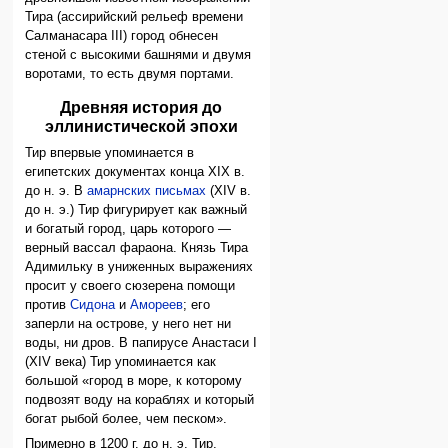
Тира (ассирийский рельеф времени
Салманасара III) город обнесен
стеной с высокими башнями и двумя
воротами, то есть двумя портами.
Древняя история до
эллинистической эпохи
Тир впервые упоминается в
египетских документах конца XIX в.
до н. э. В
амарнских письмах
(XIV в.
до н. э.) Тир фигурирует как важный
и богатый город, царь которого —
верный вассал фараона. Князь Тира
Адимильку в униженных выражениях
просит у своего сюзерена помощи
против
Сидона
и
Амореев
; его
заперли на острове, у него нет ни
воды, ни дров. В папирусе Анастаси I
(XIV века) Тир упоминается как
большой «город в море, к которому
подвозят воду на кораблях и который
богат рыбой более, чем песком».
Примерно в 1200 г. до н. э. Тир,