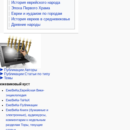
История еврейского народа
Эпоха Первого Храма
Евреи и иудаизм по городам
История евреев в средневековье
Древние народы
Навигация
персональные инструменты
действия на странице
категории
Израиль:Страна и
войти
статья
государство
запрос
обсуждение
Иудаизм
учётной
читать
Народ
записи
просмотр
Проекты
кода
Проекты/Участники/
дополнения
история
Публикации:Авторы
Публикации:Статьи по типу
Темы
ежевиковый куст
ЕжеВиКа,Еврейская Вики-
энциклопедия
ЕжеВиКа-ТаНаХ
ЕжеВиКа-Публикации
ЕжеВиКа-Книги (бумажные и
электронные), аудиокурсы,
комментарии к недельным
разделам Торы, текущие
статьи