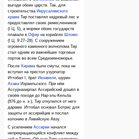
выгоде обоих царств. Так, для
строительства
Иерусалимского
храма
Тир поставлял кедровый лес и
предоставлял своих ремесленников
(I Ц. 5), а моряки обоих государств
плавали в
Офир
на кораблях
Шломо
(I Ц. 9:27–28). С сооружением
огромного каменного волнолома Тир
стал одним из важнейших торговых
портов во всем Средиземноморье.
После
Хирама
были смуты, пока не
вступил на престол узурпатор
Иттобал I, брат
Иезавели
, шурин
Ахава
Израильского. При нём
Ассурназирпал Ассирийский дошёл в
своём походе до Нар-эль-Кельба
(876 до н. э.); Тир откупился от него
дарами. Иттобал основал Ботрис для
защиты от ассирийцев и послал
колонию в Ливийскую Авзу.
С усилением
Ассирии
начался
непрекращающийся конфликт между
ней и Тиром. Обычно Тиру удавалось