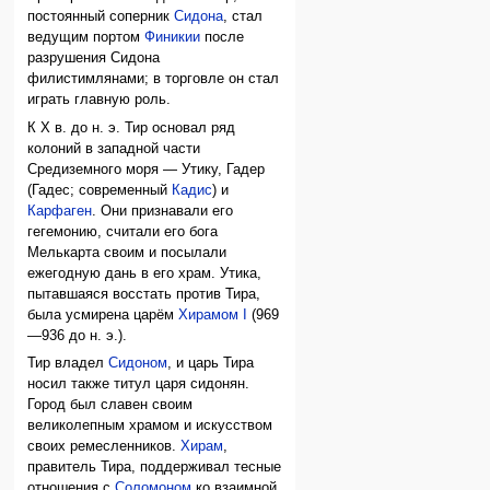
постоянный соперник
Сидона
, стал
ведущим портом
Финикии
после
разрушения Сидона
филистимлянами; в торговле он стал
играть главную роль.
К X в. до н. э. Тир основал ряд
колоний в западной части
Средиземного моря — Утику, Гадер
(Гадес; современный
Кадис
) и
Карфаген
. Они признавали его
гегемонию, считали его бога
Мелькарта своим и посылали
ежегодную дань в его храм. Утика,
пытавшаяся восстать против Тира,
была усмирена царём
Хирамом I
(969
—936 до н. э.).
Тир владел
Сидоном
, и царь Тира
носил также титул царя сидонян.
Город был славен своим
великолепным храмом и искусством
своих ремесленников.
Хирам
,
правитель Тира, поддерживал тесные
отношения с
Соломоном
ко взаимной