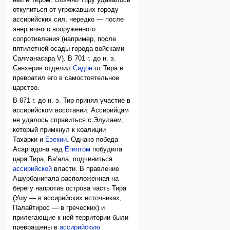
откупиться от угрожавших городу
ассирийских сил, нередко — после
энергичного вооруженного
сопротивления (например, после
пятилетней осады города войсками
Салманасара V). В 701 г. до н. э.
Санхерив отделил
Сидон
от Тира и
превратил его в самостоятельное
царство.
В 671 г. до н. э. Тир принял участие в
ассирийском восстании. Ассирийцам
не удалось справиться с Элулаем,
который примкнул к коалиции
Тахарки и
Езекии
. Однако победа
Асаргадона над
Египтом
побудила
царя Тира, Ба‘ала, подчиниться
ассирийской
власти. В правление
Ашурбанипала расположенная на
берегу напротив острова часть Тира
(Ушу — в ассирийских источниках,
Палайтирос — в греческих) и
прилегающие к ней территории были
превращены в
ассирийскую