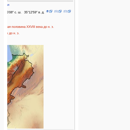
Ливан
🌍
(G)
(O)
33°16′08″ с. ш. 35°12′59″ в. д.
2003
первая половина XXVIII века до н. э.
X век до н. э.
0