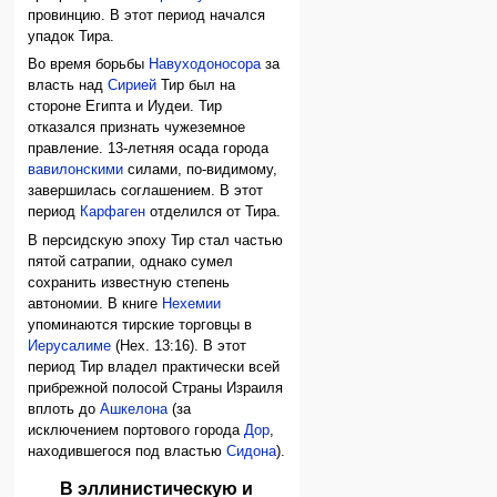
провинцию. В этот период начался
упадок Тира.
Во время борьбы
Навуходоносора
за
власть над
Сирией
Тир был на
стороне Египта и Иудеи. Тир
отказался признать чужеземное
правление. 13-летняя осада города
вавилонскими
силами, по-видимому,
завершилась соглашением. В этот
период
Карфаген
отделился от Тира.
В персидскую эпоху Тир стал частью
пятой сатрапии, однако сумел
сохранить известную степень
автономии. В книге
Нехемии
упоминаются тирские торговцы в
Иерусалиме
(Нех. 13:16). В этот
период Тир владел практически всей
прибрежной полосой Страны Израиля
вплоть до
Ашкелона
(за
исключением портового города
Дор
,
находившегося под властью
Сидона
).
В эллинистическую и