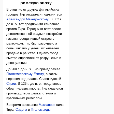
римскую эпоху
В отличие от других финикийских
городов Тир отказался подчиниться
Александру Македонскому
. В 332 г.
до н. э. тот предпринял кампанию
против Тира. Город был взят после
девятимесячной осады и постройки
насыпи, соединившей остров с
материком. Тир был разрушен, а
большинство уцелевших жителей
продано в рабство. Однако город
быстро оправился от разрушения и
депопуляции.
До 200 г. до н. э. Тир принадлежал
Птолемеевскому
Египту
, а затем
перешел под власть Селевкидской
Сирии
. В 126 г. до н. э. город вновь
обрел независимость. Тир славился
производством шелка, стекла и
красильным ремеслом.
Во время восстания
Маккавеев
силы
Тира,
Сидона
и
Птолемаиды