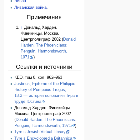
Ливан
Ливанская война
.
Примечания
↑
Дональд Харден.
Финикийцы. Москва,
Центрполиграф 2002 (
Donald
Harden. The Phoenicians:
Penguin, Harmondsworth,
1971
)
Ссылки и источники
КЕЭ, том 8, кол. 962–963
Justinus, Epitome of the Philippic
History of Pompeius Trogus,
18.3 — история основания Тира в
труде Юстина
Дональд Харден. Финикийцы.
Москва, Центрполиграф 2002
(
Donald Harden. The Phoenicians:
Penguin, Harmondsworth, 1971
)
Tyre в Jewish Virtual Library
Tyre в Encyclopædia Britannica