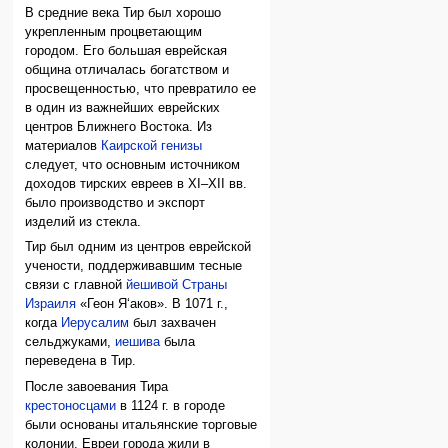
В средние века Тир был хорошо
укрепленным процветающим
городом. Его большая еврейская
община отличалась богатством и
просвещенностью, что превратило ее
в один из важнейших еврейских
центров Ближнего Востока. Из
материалов
Каирской генизы
следует, что основным источником
доходов тирских евреев в XI–XII вв.
было производство и экспорт
изделий из стекла.
Тир был одним из центров еврейской
учености, поддерживавшим тесные
связи с главной
йешивой
Страны
Израиля
«Геон Я‘аков». В 1071 г.,
когда
Иерусалим
был захвачен
сельджуками,
иешива
была
переведена в Тир.
После завоевания Тира
крестоносцами
в 1124 г. в городе
были основаны итальянские торговые
колонии. Евреи города жили в