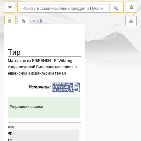
поиск по словам
ещё
Тир
Материал из ЕЖЕВИКИ - EJWiki.org -
Академической Вики-энциклопедии по
еврейским и израильским темам
Перейти
Перейти
Источник:
к
к
навигации
поиску
:
Регулярная статья
город
Тир
صور