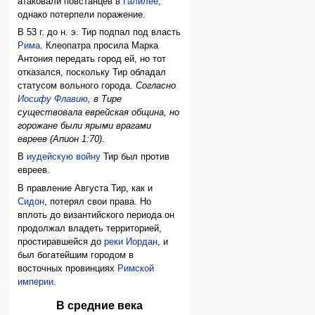
атаковали повстанцев в
Галилее
,
однако потерпели поражение.
В 53 г. до н. э. Тир подпал под власть
Рима
. Клеопатра просила Марка
Антония передать город ей, но тот
отказался, поскольку Тир обладал
статусом вольного города.
Согласно
Иосифу Флавию
, в Тире
существовала еврейская община, но
горожане были ярыми врагами
евреев (Апион 1:70).
В
иудейскую войну
Тир был против
евреев.
В правление Августа Тир, как и
Сидон
, потерял свои права. Но
вплоть до византийского периода он
продолжал владеть территорией,
простиравшейся до
реки Иордан
, и
был богатейшим городом в
восточных провинциях
Римской
империи
.
В средние века