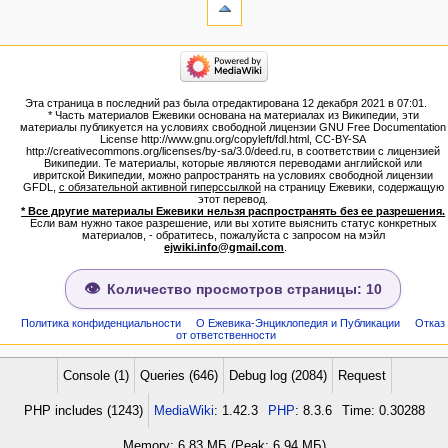
Ссылки
сюда
Связанные
категории
правки
Израиль:Страна и
Служебные
государство
страницы
Иудаизм
Эта страница в последний раз была отредактирована 12 декабря 2021 в 07:01.
Народ
Версия
* Часть материалов Ежевики основана на материалах из Википедии, эти
Проекты
для
материалы публикуется на условиях свободной лицензии GNU Free Documentation
Проекты/Участники/
License http://www.gnu.org/copyleft/fdl.html, CC-BY-SA
печати
дополнения
http://creativecommons.org/licenses/by-sa/3.0/deed.ru, в соответствии с лицензией
Постоянная
Публикации:Авторы
Википедии. Те материалы, которые являются переводами английской или
ивритской Википедии, можно рапространять на условиях свободной лицензии
ссылка
Публикации:Статьи по типу
GFDL,
с обязательной активной гиперссылкой
на страницу Ежевики, содержащую
Темы
Сведения
этот перевод.
о странице
* Все другие материалы Ежевики нельзя распространять без ее разрешения.
ежевиковый куст
Если вам нужно такое разрешение, или вы хотите выяснить статус конкретных
ЕжеВиКа,Еврейская Вики-
материалов, - обратитесь, пожалуйста с запросом на мэйл
ejwiki.info@gmail.com
.
энциклопедия
ЕжеВиКа-ТаНаХ
ЕжеВиКа-Публикации
Количество просмотров страницы: 10
ЕжеВиКа-Книги (бумажные и
электронные), аудиокурсы,
Политика конфиденциальности
О Ежевика-Энциклопедия и Публикации
Отказ
от ответственности
комментарии к недельным
разделам Торы, текущие
статьи
Console (1)
Queries (646)
Debug log (2084)
Request
навигация
PHP includes (1243)
MediaWiki
: 1.42.3
PHP
: 8.3.6
Time: 0.30288
Заглавная страница
Алфавитный указатель
Memory: 6,83 МБ (Peak: 6,94 МБ)
названий страниц