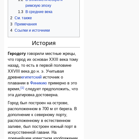
римскую эпоху
1.3
В средние века
2
См. также
3
Примечания
4
Ссылки и источники
История
Геродоту
говорили местные жрецы,
что город их основан XXIII века тому
назад, то есть в первой половине
XXVIII века до н. э. Учитывая
древне
египетский
источник о
плавании в
Финикию
примерно в это
[1]
время,
следует предположить, что
эта датировка достоверна.
Город был построен на острове,
расположенном в 700 м от берега. В
дополнение к северному порту,
расположенному в естественном
заливе, был построен южный порт в
искусственной гавани. На
древнейшем известном изображении