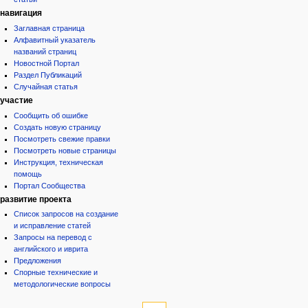
навигация
Заглавная страница
Алфавитный указатель
названий страниц
Новостной Портал
Раздел Публикаций
Случайная статья
участие
Сообщить об ошибке
Создать новую страницу
Посмотреть свежие правки
Посмотреть новые страницы
Инструкция, техническая
помощь
Портал Сообщества
развитие проекта
Список запросов на создание
и исправление статей
Запросы на перевод с
английского и иврита
Предложения
Спорные технические и
методологические вопросы
инструменты