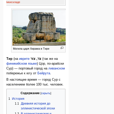
р
на
Викискладе
Могила царя Хирама в Тире
Тир
(на
иврите
צֹר, צוֹר
(так же на
финикийском языке
) Цор, по-арабски
Сур) — портовый город на
ливанском
побережье к югу от
Бейрута
.
В настоящее время — город Сур с
населением более 100 тыс. человек.
Содержание
1
История
1.1
Древняя история до
эллинистической эпохи
1.2
В эллинистическую и