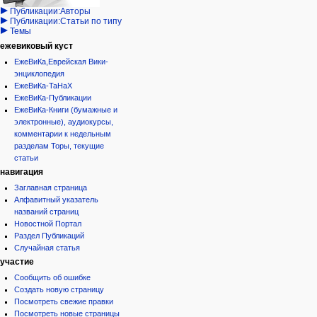
дополнения
история
Публикации:Авторы
Публикации:Статьи по типу
Темы
ежевиковый куст
ЕжеВиКа,Еврейская Вики-
энциклопедия
ЕжеВиКа-ТаНаХ
ЕжеВиКа-Публикации
ЕжеВиКа-Книги (бумажные и
электронные), аудиокурсы,
комментарии к недельным
разделам Торы, текущие
статьи
навигация
Заглавная страница
Алфавитный указатель
названий страниц
Новостной Портал
Раздел Публикаций
Случайная статья
участие
Сообщить об ошибке
Создать новую страницу
Посмотреть свежие правки
Посмотреть новые страницы