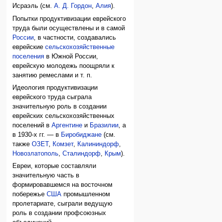
Исраэль (см.
А. Д. Гордон
,
Алия
).
Попытки продуктивизации еврейского
труда были осуществлены и в самой
России
, в частности, создавались
еврейские
сельскохозяйственные
поселения
в Южной России,
еврейскую молодежь поощряли к
занятию ремеслами и т. п.
Идеология продуктивизации
еврейского труда сыграла
значительную роль в создании
еврейских сельскохозяйственных
поселений в
Аргентине
и
Бразилии
, а
в 1930-х гг. — в
Биробиджане
(см.
также
ОЗЕТ
,
Комзет
,
Калининдорф
,
Новозлатополь
,
Сталиндорф
,
Крым
).
Евреи, которые составляли
значительную часть в
формировавшемся на восточном
побережье
США
промышленном
пролетариате, сыграли ведущую
роль в создании профсоюзных