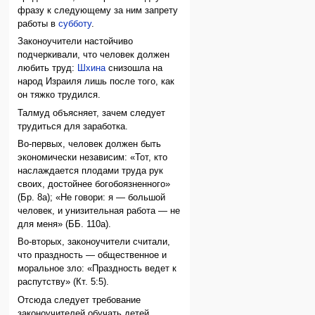
фразу к следующему за ним запрету
работы в
субботу
.
Законоучители настойчиво
подчеркивали, что человек должен
любить труд:
Шхина
снизошла на
народ Израиля лишь после того, как
он тяжко трудился.
Талмуд объясняет, зачем следует
трудиться для заработка.
Во-первых, человек должен быть
экономически независим: «Тот, кто
наслаждается плодами труда рук
своих, достойнее богобоязненного»
(Бр. 8а); «Не говори: я — большой
человек, и унизительная работа — не
для меня» (ББ. 110а).
Во-вторых, законоучители считали,
что праздность — общественное и
моральное зло: «Праздность ведет к
распутству» (Кт. 5:5).
Отсюда следует требование
законоучителей обучать детей