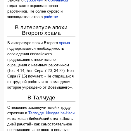
Законы о
субботнем
и
юбилейном
годах также охраняли права
работников. Не более сурово и
законодательство о
рабстве
.
В литературе эпохи
Второго храма
В литературе эпохи Второго
храма
подчеркивается необходимость
соблюдения библейского
предписания относительно
обращения с наемным работником
(Тов. 4:14; Бен-Сира 7:20; 34:22). Бен-
Сира (7:15) поучает: «Не отвращайся
от трудной работы и от земледелия,
которое учреждено от Всевышнего».
В Талмуде
Отношение законоучителей к труду
отражено в
Талмуде
.
Иехуда hа-Наси
истолковал библейский стих «Шесть
дней работай» как самостоятельное
предписание, а не просто вводную