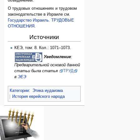
объединений.
О трудовых отношениях и трудовом
законодательстве в Израиле см.
Государство Израиль. ТРУДОВЫЕ
ОТНОШЕНИЯ
.
Источники
КЕЭ, том: 8. Кол.: 1071–1073.
Уведомление
:
Предварительной основой данной
статьи была статья
ТРУД
в
ЭЕЭ
Категории
:
Этика иудаизма
История еврейского народа
Навигация
персональные инструменты
действия на странице
категории
Израиль:Страна и
войти
статья
государство
запрос
обсуждение
Иудаизм
учётной
читать
Народ
записи
просмотр
Проекты
кода
Проекты/Участники/