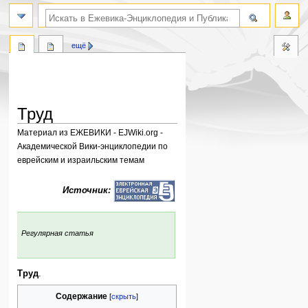
поиск по словам
ещё
Труд
Материал из ЕЖЕВИКИ - EJWiki.org -
Академической Вики-энциклопедии по
еврейским и израильским темам
Перейти
Перейти
Источник:
к
к
навигации
поиску
:
Регулярная статья
Труд
.
Содержание