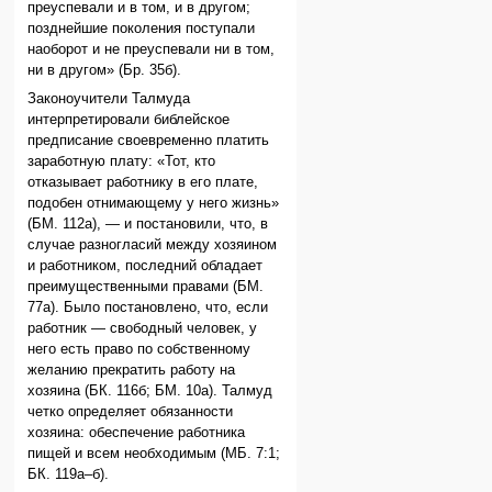
преуспевали и в том, и в другом;
позднейшие поколения поступали
наоборот и не преуспевали ни в том,
ни в другом» (Бр. 35б).
Законоучители Талмуда
интерпретировали библейское
предписание своевременно платить
заработную плату: «Тот, кто
отказывает работнику в его плате,
подобен отнимающему у него жизнь»
(БМ. 112а), — и постановили, что, в
случае разногласий между хозяином
и работником, последний обладает
преимущественными правами (БМ.
77а). Было постановлено, что, если
работник — свободный человек, у
него есть право по собственному
желанию прекратить работу на
хозяина (БК. 116б; БМ. 10а). Талмуд
четко определяет обязанности
хозяина: обеспечение работника
пищей и всем необходимым (МБ. 7:1;
БК. 119а–б).