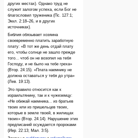
других местах). Однако труд не
служит залогом успеха, если Бог не
благословил труженика (Пс. 127:1;
Эккл. 2:18–26, и в других
источниках).
Библия обязывает хозяина
своевременно платить заработную
плату: «В тот же день отдай плату
его, чтобы солнце не зашло прежде
того... чтоб он не возопил на тебя
Господу, и не было на тебе греха»
(Втор. 24:15). «Плата наемнику не
должна оставаться у тебя до утра»
(Лев. 19:13).
Это правило относится как к
израильтянину, так и к чужеземцу:
«Не обижай наемника... из братьев
твоих или из пришельцев твоих,
которые в земле твоей, в жилищах
твоих» (Втор. 24:14). Нарушение этих
предписаний осуждается пророками
(Иер. 22:13; Мал. 3:5).