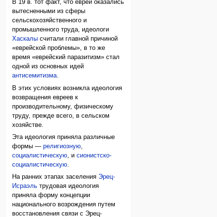
В 19 в. тот факт, что евреи оказались
вытесненными из сферы
сельскохозяйственного и
промышленного труда, идеологи
Хаскалы
считали главной причиной
«еврейской проблемы», в то же
время «еврейский паразитизм» стал
одной из основных идей
антисемитизма
.
В этих условиях возникла идеология
возвращения евреев к
производительному, физическому
труду, прежде всего, в сельском
хозяйстве.
Эта идеология приняла различные
формы —
религиозную
,
социалистическую
, и
сионистско-
социалистическую
.
На ранних этапах заселения
Эрец-
Исраэль
трудовая идеология
приняла форму концепции
национального возрождения путем
восстановления связи с Эрец-