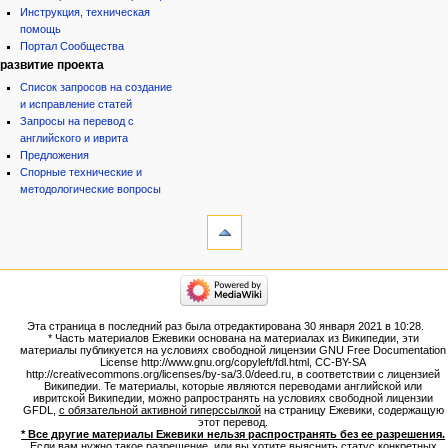
Инструкция, техническая
помощь
Портал Сообщества
развитие проекта
Список запросов на создание
и исправление статей
Запросы на перевод с
английского и иврита
Предложения
Спорные технические и
методологические вопросы
инструменты
Ссылки
сюда
Связанные
категории
правки
Израиль:Страна и
Служебные
государство
страницы
Иудаизм
Эта страница в последний раз была отредактирована 30 января 2021 в 10:28.
Народ
Версия
* Часть материалов Ежевики основана на материалах из Википедии, эти
Проекты
для
материалы публикуется на условиях свободной лицензии GNU Free Documentation
Проекты/Участники/
License http://www.gnu.org/copyleft/fdl.html, CC-BY-SA
печати
дополнения
http://creativecommons.org/licenses/by-sa/3.0/deed.ru, в соответствии с лицензией
Постоянная
Публикации:Авторы
Википедии. Те материалы, которые являются переводами английской или
ивритской Википедии, можно рапространять на условиях свободной лицензии
ссылка
Публикации:Статьи по типу
GFDL,
с обязательной активной гиперссылкой
на страницу Ежевики, содержащую
Темы
Сведения
этот перевод.
о странице
* Все другие материалы Ежевики нельзя распространять без ее разрешения.
ежевиковый куст
Если вам нужно такое разрешение, или вы хотите выяснить статус конкретных