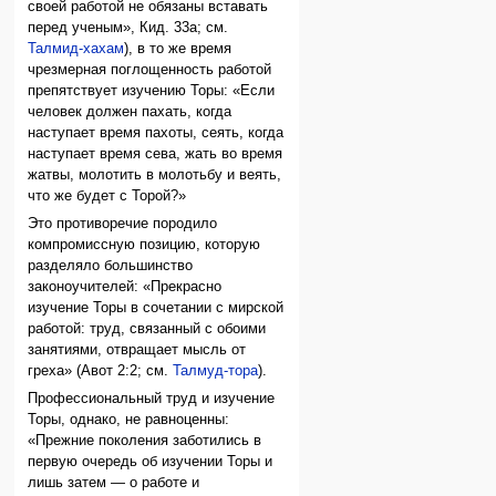
своей работой не обязаны вставать
перед ученым», Кид. 33а; см.
Талмид-хахам
), в то же время
чрезмерная поглощенность работой
препятствует изучению Торы: «Если
человек должен пахать, когда
наступает время пахоты, сеять, когда
наступает время сева, жать во время
жатвы, молотить в молотьбу и веять,
что же будет с Торой?»
Это противоречие породило
компромиссную позицию, которую
разделяло большинство
законоучителей: «Прекрасно
изучение Торы в сочетании с мирской
работой: труд, связанный с обоими
занятиями, отвращает мысль от
греха» (Авот 2:2; см.
Талмуд-тора
).
Профессиональный труд и изучение
Торы, однако, не равноценны:
«Прежние поколения заботились в
первую очередь об изучении Торы и
лишь затем — о работе и