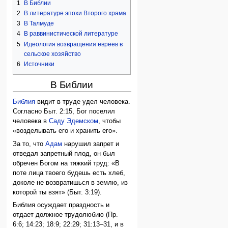
1
В Библии
2
В литературе эпохи Второго храма
3
В Талмуде
4
В раввинистической литературе
5
Идеология возвращения евреев в
сельское хозяйство
6
Источники
В Библии
Библия
видит в труде удел человека.
Согласно Быт. 2:15, Бог поселил
человека в
Саду Эдемском
, чтобы
«возделывать его и хранить его».
За то, что
Адам
нарушил запрет и
отведал запретный плод, он был
обречен Богом на тяжкий труд: «В
поте лица твоего будешь есть хлеб,
доколе не возвратишься в землю, из
которой ты взят» (Быт. 3:19).
Библия осуждает праздность и
отдает должное трудолюбию (Пр.
6:6; 14:23; 18:9; 22:29; 31:13–31, и в