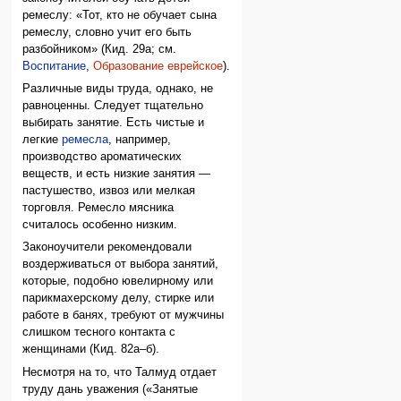
ремеслу: «Тот, кто не обучает сына
ремеслу, словно учит его быть
разбойником» (Кид. 29а; см.
Воспитание
,
Образование еврейское
).
Различные виды труда, однако, не
равноценны. Следует тщательно
выбирать занятие. Есть чистые и
легкие
ремесла
, например,
производство ароматических
веществ, и есть низкие занятия —
пастушество, извоз или мелкая
торговля. Ремесло мясника
считалось особенно низким.
Законоучители рекомендовали
воздерживаться от выбора занятий,
которые, подобно ювелирному или
парикмахерскому делу, стирке или
работе в банях, требуют от мужчины
слишком тесного контакта с
женщинами (Кид. 82а–б).
Несмотря на то, что Талмуд отдает
труду дань уважения («Занятые