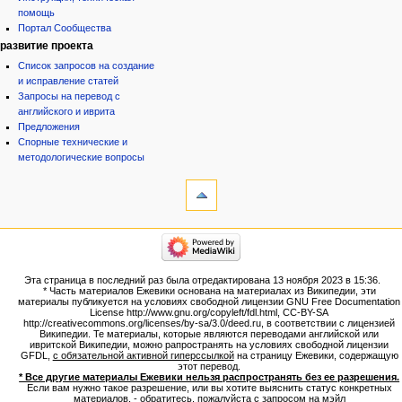
помощь
Портал Сообщества
развитие проекта
Список запросов на создание
и исправление статей
Запросы на перевод с
английского и иврита
Предложения
Спорные технические и
методологические вопросы
инструменты
Ссылки
сюда
Связанные
категории
правки
Израиль:Страна и
Служебные
государство
страницы
Иудаизм
Эта страница в последний раз была отредактирована 13 ноября 2023 в 15:36.
Народ
Версия
* Часть материалов Ежевики основана на материалах из Википедии, эти
Проекты
для
материалы публикуется на условиях свободной лицензии GNU Free Documentation
Проекты/Участники/
License http://www.gnu.org/copyleft/fdl.html, CC-BY-SA
печати
дополнения
http://creativecommons.org/licenses/by-sa/3.0/deed.ru, в соответствии с лицензией
Постоянная
Публикации:Авторы
Википедии. Те материалы, которые являются переводами английской или
ивритской Википедии, можно рапространять на условиях свободной лицензии
ссылка
Публикации:Статьи по типу
GFDL,
с обязательной активной гиперссылкой
на страницу Ежевики, содержащую
Темы
Сведения
этот перевод.
о странице
* Все другие материалы Ежевики нельзя распространять без ее разрешения.
ежевиковый куст
Если вам нужно такое разрешение, или вы хотите выяснить статус конкретных
ЕжеВиКа,Еврейская Вики-
материалов, - обратитесь, пожалуйста с запросом на мэйл