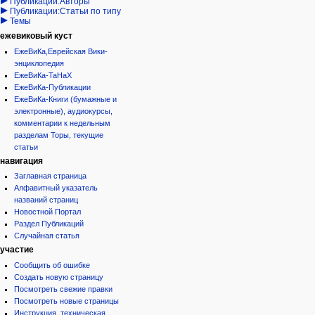
Публикации:Авторы
Публикации:Статьи по типу
Темы
ежевиковый куст
ЕжеВиКа,Еврейская Вики-
энциклопедия
ЕжеВиКа-ТаНаХ
ЕжеВиКа-Публикации
ЕжеВиКа-Книги (бумажные и
электронные), аудиокурсы,
комментарии к недельным
разделам Торы, текущие
статьи
навигация
Заглавная страница
Алфавитный указатель
названий страниц
Новостной Портал
Раздел Публикаций
Случайная статья
участие
Сообщить об ошибке
Создать новую страницу
Посмотреть свежие правки
Посмотреть новые страницы
Инструкция, техническая