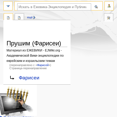
поиск по словам
ещё
Прушим (Фарисеи)
Материал из ЕЖЕВИКИ - EJWiki.org -
Академической Вики-энциклопедии по
еврейским и израильским темам
(перенаправлено с «
Фарисей
»)
Страница-перенаправление
Перейти
Перейти
Перенаправление на:
Фарисеи
к
к
навигации
поиску
Навигация
персональные инструменты
действия на странице
категории
Израиль:Страна и
войти
статья
государство
запрос
обсуждение
Иудаизм
учётной
читать
Народ
записи
просмотр
Проекты
кода
Проекты/Участники/
дополнения
история