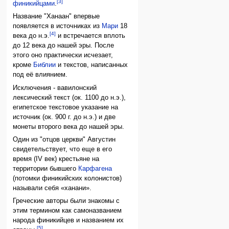
[3]
финикийцами
.
Название "Ханаан" впервые
появляется в источниках из
Мари
18
[4]
века до н.э.
и встречается вплоть
до 12 века до нашей эры. После
этого оно практически исчезает,
кроме
Библии
и текстов, написанных
под её влиянием.
Исключения - вавилонский
лексический текст (ок. 1100 до н.э.),
египетское текстовое указание на
источник (ок. 900 г. до н.э.) и две
монеты второго века до нашей эры.
Один из "отцов церкви" Августин
свидетельствует, что еще в его
время (IV век) крестьяне на
территории бывшего
Карфагена
(потомки финикийских колонистов)
называли себя «ханани».
Греческие авторы были знакомы с
этим термином как самоназванием
народа финикийцев и названием их
[5]