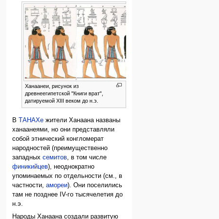
Ханаанеи, рисунок из
древнеегипетской "Книги врат",
датируемой XIII веком до н.э.
В
ТАНАХе
жители Ханаана названы
ханаанеями, но они представляли
собой этнический конгломерат
народностей (преимущественно
западных
семитов
, в том числе
финикийцев
), неоднократно
упоминаемых по отдельности (см., в
частности,
амореи
). Они поселились
там не позднее IV-го тысячелетия до
н.э.
Народы Ханаана создали развитую