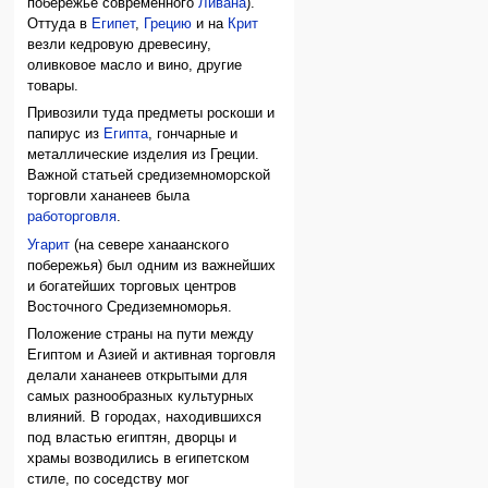
побережье современного
Ливана
).
Оттуда в
Египет
,
Грецию
и на
Крит
везли кедровую древесину,
оливковое масло и вино, другие
товары.
Привозили туда предметы роскоши и
папирус из
Египта
, гончарные и
металлические изделия из Греции.
Важной статьей средиземноморской
торговли хананеев была
работорговля
.
Угарит
(на севере ханаанского
побережья) был одним из важнейших
и богатейших торговых центров
Восточного Средиземноморья.
Положение страны на пути между
Египтом и Азией и активная торговля
делали хананеев открытыми для
самых разнообразных культурных
влияний. В городах, находившихся
под властью египтян, дворцы и
храмы возводились в египетском
стиле, по соседству мог