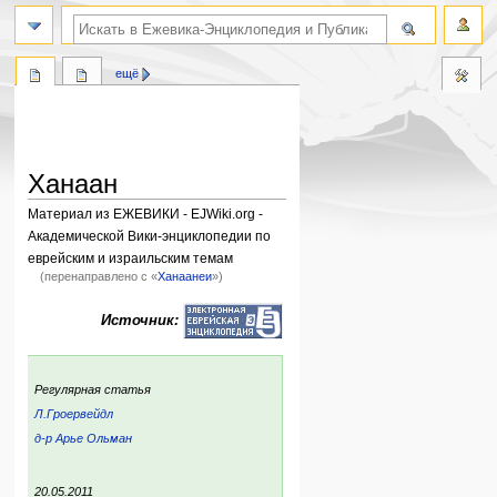
поиск по словам
ещё
Ханаан
Материал из ЕЖЕВИКИ - EJWiki.org -
Академической Вики-энциклопедии по
еврейским и израильским темам
(перенаправлено с «
Ханаанеи
»)
Перейти
Перейти
Источник:
к
к
навигации
поиску
:
Регулярная статья
Л.Гроервейдл
д-р Арье Ольман
ский
р:
ния:
20.05.2011