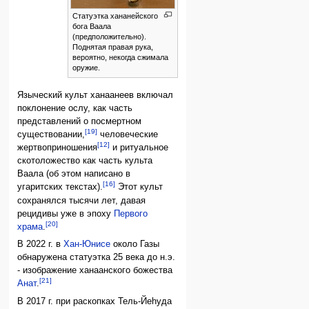
Статуэтка хананейского
бога Ваала
(предположительно).
Поднятая правая рука,
вероятно, некогда сжимала
оружие.
Языческий культ ханаанеев включал
поклонение ослу, как часть
представлений о посмертном
[19]
существовании,
человеческие
[12]
жертвоприношения
и ритуальное
скотоложество как часть культа
Ваала (об этом написано в
[16]
угаритских текстах).
Этот культ
сохранялся тысячи лет, давая
рецидивы уже в эпоху
Первого
[20]
храма
.
В 2022 г. в
Хан-Юнисе
около Газы
обнаружена статуэтка 25 века до н.э.
- изображение ханаанского божества
[21]
Анат
.
В 2017 г. при раскопках Тель-Йеhуда