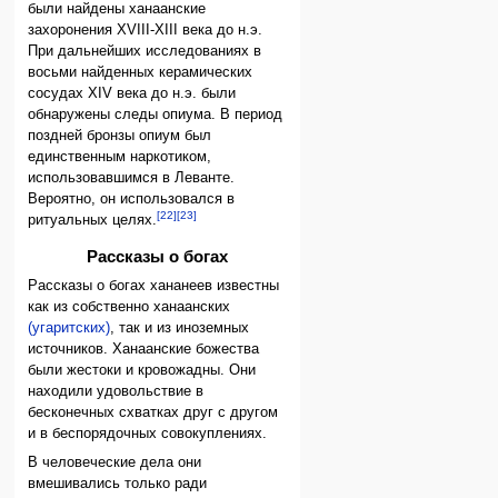
были найдены ханаанские
захоронения XVIII-XIII века до н.э.
При дальнейших исследованиях в
восьми найденных керамических
сосудах XIV века до н.э. были
обнаружены следы опиума. В период
поздней бронзы опиум был
единственным наркотиком,
использовавшимся в Леванте.
Вероятно, он использовался в
[22]
[23]
ритуальных целях.
Рассказы о богах
Рассказы о богах хананеев известны
как из собственно ханаанских
(угаритских)
, так и из иноземных
источников. Ханаанские божества
были жестоки и кровожадны. Они
находили удовольствие в
бесконечных схватках друг с другом
и в беспорядочных совокуплениях.
В человеческие дела они
вмешивались только ради