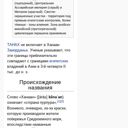
(пурпурный), Центральная
Ассирийская империя (серый) и
Митанни (красный). Светло-
окрашенные участки - территория под
прямым египетским контролем, более
тёмные - зоны влияния. Зона ахейско-
минойской (протогреческой)
цивилизации окрашена оранжевым.
ТАНАХ
не включает в Ханаан
Заиорданье
. Ученые указывают, что
эти границы приблизительно
совпадают с границами
египетских
владений в Азии в 3-й четверти II
тыс. до н. э.
Происхождение
названия
Слово «Ханаан» ([ārāṣ]
kĕnaʿan
)
[1]
[2]
означает «
страна пурпура
».
Возникло, очевидно, из-за краски,
которую производили жители
побережья Средиземного моря,
впоследствии названные