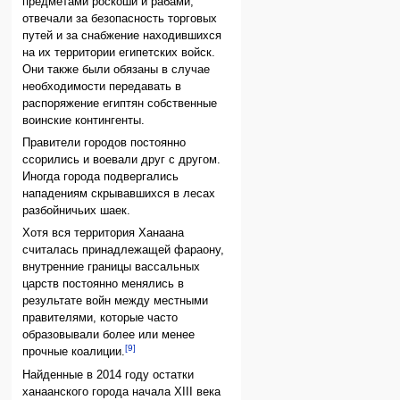
предметами роскоши и рабами,
отвечали за безопасность торговых
путей и за снабжение находившихся
на их территории египетских войск.
Они также были обязаны в случае
необходимости передавать в
распоряжение египтян собственные
воинские контингенты.
Правители городов постоянно
ссорились и воевали друг с другом.
Иногда города подвергались
нападениям скрывавшихся в лесах
разбойничьих шаек.
Хотя вся территория Ханаана
считалась принадлежащей фараону,
внутренние границы вассальных
царств постоянно менялись в
результате войн между местными
правителями, которые часто
образовывали более или менее
[9]
прочные коалиции.
Найденные в 2014 году остатки
ханаанского города начала XIII века