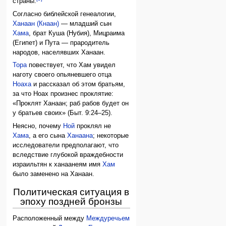
страны.
Согласно библейской генеалогии,
Ханаан (Кнаан)
— младший сын
Хама
, брат Куша (Нубия), Мицраима
(Египет) и Пута — прародитель
народов, населявших Ханаан.
Тора
повествует, что Хам увидел
наготу своего опьяневшего отца
Ноаха
и рассказал об этом братьям,
за что Ноах произнес проклятие:
«Проклят Ханаан; раб рабов будет он
у братьев своих» (Быт. 9:24–25).
Неясно, почему
Ной
проклял не
Хама
, а его сына
Ханаана
; некоторые
исследователи предполагают, что
вследствие глубокой враждебности
израильтян к ханаанеям имя
Хам
было заменено на Ханаан.
Политическая ситуация в
эпоху поздней бронзы
Расположенный между
Междуречьем