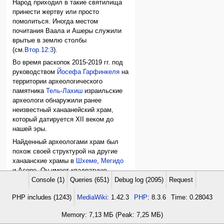
Народ приходил в такие святилища
принести жертву или просто
помолиться. Иногда местом
почитания Ваала и Ашеры служили
врытые в землю столбы
(см.
Втор.12:3
).
Во время раскопок 2015-2019 гг. под
руководством
Йосефа Гарфинкеля
на
территории археологического
памятника
Тель-Лахиш
израильские
археологи обнаружили ранее
неизвестный ханаанейский храм,
который датируется XII веком до
нашей эры.
Найденный археологами храм был
похож своей структурой на другие
ханаанские храмы в
Шхеме
,
Мегидо
и Асоре. Он имеет квадратную
Console (1)
Queries (651)
Debug log (2095)
Request
форму и окружен несколькими
боковыми помещениями, подобно
PHP includes (1243)
MediaWiki
: 1.42.3
PHP
: 8.3.6
Time: 0.28043
более поздним культовым
сооружением, в том числе
Храму
Memory: 7,13 МБ (Peak: 7,25 МБ)
Соломона
в
Иерусалиме
. Передняя