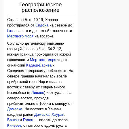
Географическое
расположение
Согласно Быт. 10:19, Ханаан
простирался от
Сидона
на севере до
Газы
на юге и до южной оконечности
Мертвого моря
на востоке.
Согласно детальному описанию
границ Ханаана в Чис. 34:2–12,
южная граница проходила от южной
оконечности
Мертвого моря
через
синайский
Кадеш-Барнеа
к
Средиземноморскому побережью. На
севере граница начиналась возле
прибрежной горы Яор и шла на
восток к северу от современного
Баальбека (в
Ливане
) и оттуда — на
северо-восток, проходя
приблизительно в 100 км к северу от
Дамаска
. На востоке в Ханаан
входили район
Дамаска
,
Хауран
,
Башан
и
Голан
— вплоть до озера
Кинерет
, от которого вдоль русла