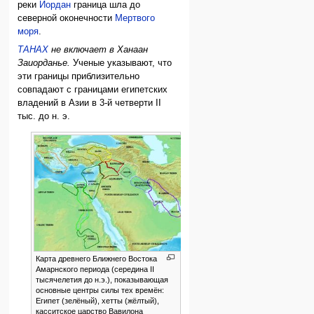
реки
Иордан
граница шла до
северной оконечности
Мертвого
моря
.
ТАНАХ
не включает в Ханаан
Заиорданье.
Ученые указывают, что
эти границы приблизительно
совпадают с границами египетских
владений в Азии в 3-й четверти II
тыс. до н. э.
Карта древнего Ближнего Востока
Амарнского периода (середина II
тысячелетия до н.э.), показывающая
основные центры силы тех времён:
Египет (зелёный), хетты (жёлтый),
касситское царство Вавилона