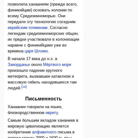
позволила ханаанеям (прежде всего,
финикийцам) основать колонии по
всему Средиземноморью. Они
передали эту технологию соседним
еврейским племенам
. Согласно
легендам средиземноморских общин,
их предки участвовали в колонизации
наравне с финикийцами уже во
времена
царя Шломо
.
В начале 17 века до н.э. в
Заиорданье
около
Мёртвого моря
произошло падение крупного
метеорита, вызвавшее катаклизм и
массовую гибель находившихся там
[14]
людей.
Письменность
Ханаанеи говорили на языке,
близкородственном
ивриту
.
Самым большим вкладом хананеев в
мировую цивилизацию является
изобретение
алфавитного
письма в