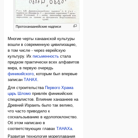
Протоханаанейские надписи
Многие черты ханаанской культуры
вошли в современную цивилизацию,
в том числе - через еврейскую
культуру. Их
письменность
стала
предком практически всех алфавитов
мира, в первую очередь
финикийского
, которым был впервые
записан
ТАНАХ
.
Для строительства
Первого Храма
царь Шломо
привлёк финикийских
специалистов. Влияние ханаанеев на
Древний Израиль было так велико,
что часто приводило к
соскальзыванию в идолопоклонство.
Об этом написано в
соответствующих главах
ТАНАХа
.
Развитая технология мореплавания