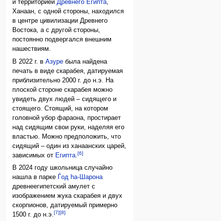
и территорией
Древнего Египта
,
Ханаан, с одной стороны, находился
в центре цивилизации Древнего
Востока, а с другой стороны,
постоянно подвергался внешним
нашествиям.
В 2022 г. в
Азуре
была найдена
печать в виде скарабея, датируемая
приблизительно 2000 г. до н.э. На
плоской стороне скарабея можно
увидеть двух людей – сидящего и
стоящего. Стоящий, на котором
головной убор фараона, простирает
над сидящим свои руки, наделяя его
властью. Можно предположить, что
сидящий – один из ханаанских царей,
[6]
зависимых от
Египта
.
В 2024 году школьница случайно
нашла в парке
Ѓод hа-Шарона
древнеегипетский амулет с
изображением жука скарабея и двух
скорпионов, датируемый примерно
[7]
[8]
1500 г. до н.э.