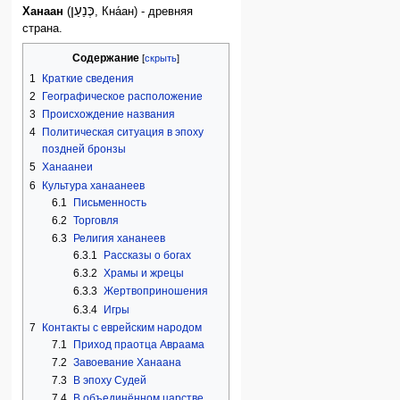
כְּנַעַן
Ханаан
(
, Кна́ан) - древняя
страна.
Содержание
1
Краткие сведения
2
Географическое расположение
3
Происхождение названия
4
Политическая ситуация в эпоху
поздней бронзы
5
Ханаанеи
6
Культура ханаанеев
6.1
Письменность
6.2
Торговля
6.3
Религия хананеев
6.3.1
Рассказы о богах
6.3.2
Храмы и жрецы
6.3.3
Жертвоприношения
6.3.4
Игры
7
Контакты с еврейским народом
7.1
Приход праотца Авраама
7.2
Завоевание Ханаана
7.3
В эпоху Судей
7.4
В объединённом царстве