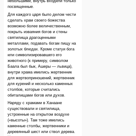
небольшими, внутрь входили только
посвященные.
Для каждого царя было делом чести
сделать храм своего божества
возможно более величественным,
покрыть изваяния богов и стены
святилища драгоценными
металлами, подавать богам пищу на
золотых блюдах. Кроме статуи бога
или символизировавшего его
животного (к примеру, символом
Баала был бык, Ашеры — львица),
внутри храма имелись жертвенник
для жертвоприношений, жертвенник
для курений и несколько каменных
столбов, которые считались
обиталищами богов или духов.
Наряду с храмами в Ханаане
существовали и святилища,
устроенные на открытом воздухе
(«высоты»). Там тоже имелись
каменные столбы, жертвенники и
деревянный шест или ствол дерева.