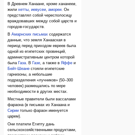
В Древнем Ханаане, кроме
хананеев
,
жили
хетты
,
иевусеи
,
амореи
. Он
представлял собой чересполосицу
враждовавших между собой царств и
городов-государств.
В
Амарнских письмах
содержатся
данные, что земля Ханааская в
период перед приходом евреев была
одной из египетских провинций,
административным центром которой
была
Газа
. В
Газе
, а также в
Яффе
и
Бейт-Шеане
стояли египетские
гарнизоны, а небольшие
подразделения «лучников» (50–300
человек) размещались по мере
необходимости в других местах.
Местные правители были вассалами
фараона (в письмах из Ханаана и
Сирии
только фараон именуется
царем).
Они платили Египту дань
сельскохозяйственными продуктами,