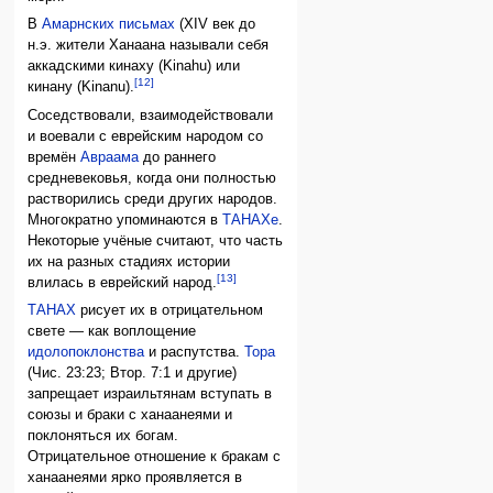
В
Амарнских письмах
(XIV век до
н.э. жители Ханаана называли себя
аккадскими кинаху (Kinahu) или
[12]
кинану (Kinanu).
Соседствовали, взаимодействовали
и воевали с еврейским народом со
времён
Авраама
до раннего
средневековья, когда они полностью
растворились среди других народов.
Многократно упоминаются в
ТАНАХе
.
Некоторые учёные считают, что часть
их на разных стадиях истории
[13]
влилась в еврейский народ.
ТАНАХ
рисует их в отрицательном
свете — как воплощение
идолопоклонства
и распутства.
Тора
(Чис. 23:23; Втор. 7:1 и другие)
запрещает израильтянам вступать в
союзы и браки с ханаанеями и
поклоняться их богам.
Отрицательное отношение к бракам с
ханаанеями ярко проявляется в