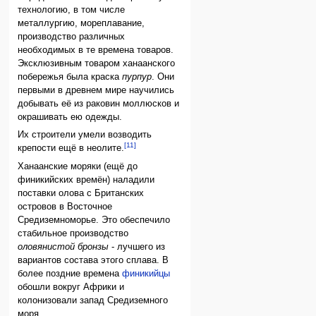
технологию, в том числе
металлургию, мореплавание,
производство различных
необходимых в те времена товаров.
Эксклюзивным товаром ханаанского
побережья была краска
пурпур
. Они
первыми в древнем мире научились
добывать её из раковин моллюсков и
окрашивать ею одежды.
Их строители умели возводить
[11]
крепости ещё в неолите.
Ханаанские моряки (ещё до
финикийских времён) наладили
поставки олова с Британских
островов в Восточное
Средиземноморье. Это обеспечило
стабильное производство
оловянистой бронзы
- лучшего из
вариантов состава этого сплава. В
более поздние времена
финикийцы
обошли вокруг Африки и
колонизовали запад Средиземного
моря.