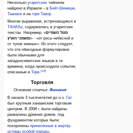
Несколько
угаритских
табличек
найдено в Израиле – в
Бейт-Шемеше
,
Таанахе
и на
горе Тавор
.
Многие выражения, встречающиеся в
ТАНАХе
, содержались в угаритских
текстах. Например, «
מטל השמיים
ומשמני הארץ
» - «от росы небесной и
от туков земных». Из этого следует,
что эти обиходные формулировки
были обычными для
западносемитских языков в те
времена, когда происходили события,
[16]
описанные в
Торе
.
Торговля
Основная статья
:
Финикия
В начале 3 тысячелетия до н.э.
Гат
был крупным ханаанским торговым
центром. В 2008 г. были найдены
развалины древних домов, под
фундаментом которых были
похоронены
принесённые в жертву
ослицы особой породы,