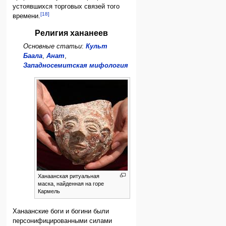
устоявшихся торговых связей того
[18]
времени.
Религия хананеев
Основные статьи
:
Культ
Баала
,
Анат
,
Западносемитская мифология
Ханаанская ритуальная
маска, найденная на горе
Кармель
Ханаанские боги и богини были
персонифицированными силами