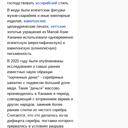
господствовать
ассирийский
стиль.
В моде были египетские фигурки
жуков-скарабеев и иные ювелирные
изделия,
вавилонские
цилиндрические печати,
хеттские
золотые украшения из Малой Азии.
Хананеи использовали одновременно
египетскую (иероглифическую) и
вавилонскую (клинописную)
письменность.
В 2020 году были опубликованы
исследования о самых ранних
известных науке образцах
"порченных денег" - серебряных
шекелях с подмесом большой доли
меди. Такие "деньги" массово
производились в Ханаане в период,
совпадающий с вторжением евреев и
других народов, заменив более
ранние слитки из чистого серебра.
Считается, что это делалось из-за
дефицита серебра, поставки которого
прервались в условиях разрыва