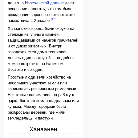
до н.э. в
Изреэльской долине
дают
основание полагать, что там была
резиденция верховного египетского
[10]
наместника в Ханаане.
Ханаанские города были окружены
стенами из глины и камней,
защищавшими от набегов грабителей
и от диких животных. Внутри
городских стен дома теснились,
лепясь один на другой — подобное
можно встретить на Ближнем
Востоке и сегодня.
Простые люди вели хозяйство на
небольших участках земли или
занимались различными ремеслами.
Некоторые нанимались на работу к
царю, богатым землевладельцам или
купцам. Между городами были
разбросаны деревни, где жили
земледельцы и пастухи.
Ханаанеи