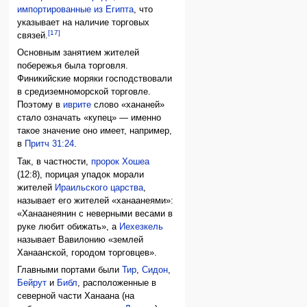
импортированные из Египта
, что
указывает на наличие торговых
[17]
связей.
Основным занятием жителей
побережья была торговля.
Финикийские моряки господствовали
в средиземноморской торговле.
Поэтому в
иврите
слово «хананей»
стало означать «купец» — именно
такое значение оно имеет, например,
в
Притч 31:24
.
Так, в частности,
пророк Хошеа
(12:8), порицая упадок морали
жителей
Ираильского царства
,
называет его жителей «ханаанеями»:
«Ханаанеянин с неверными весами в
руке любит обижать», а
Иехезкель
называет Вавилонию «землей
Ханаанской, городом торговцев».
Главными портами были
Тир
,
Сидон
,
Бейрут
и
Библ
, расположенные в
северной части Ханаана (на