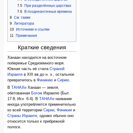
7.5
При разделённых царствах
7.6
В позднеантичные времена
8
См. также
9
Литература
10
Источники и ссылки
11
Примечания
Краткие сведения
Ханаан находился на восточном
побережье Средиземного моря.
Южная часть её стала
Страной
Израиля
в XIII вв до н. э., остальное
превратилось в
Финикию
и
Сирию
.
В
ТАНАХе
Ханаан — земля,
обетованная
Богом
Израилю (Быт.
17:8; Исх. 6:4). В
ТАНАХе
название
иногда употребляется применительно
ко всей территории
Сирии
,
Финикии
и
Страны Израиля
, однако обычно оно
относится только к прибрежной
полосе.