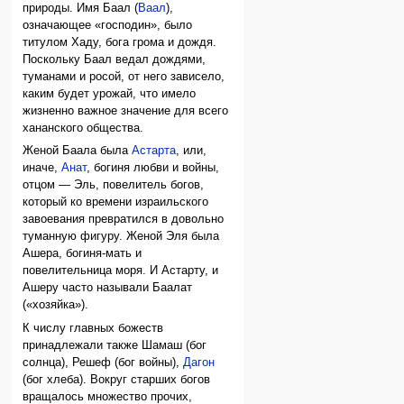
природы. Имя Баал (
Ваал
),
означающее «господин», было
титулом Хаду, бога грома и дождя.
Поскольку Баал ведал дождями,
туманами и росой, от него зависело,
каким будет урожай, что имело
жизненно важное значение для всего
хананского общества.
Женой Баала была
Астарта
, или,
иначе,
Анат
, богиня любви и войны,
отцом — Эль, повелитель богов,
который ко времени израильского
завоевания превратился в довольно
туманную фигуру. Женой Эля была
Ашера, богиня-мать и
повелительница моря. И Астарту, и
Ашеру часто называли Баалат
(«хозяйка»).
К числу главных божеств
принадлежали также Шамаш (бог
солнца), Решеф (бог войны),
Дагон
(бог хлеба). Вокруг старших богов
вращалось множество прочих,