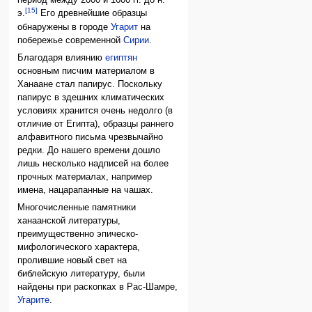
период между 2000 и 1600 гг. до н.
[15]
э.
Его древнейшие образцы
обнаружены в городе
Угарит
на
побережье современной
Сирии
.
Благодаря влиянию
египтян
основным писчим материалом в
Ханаане стал папирус. Поскольку
папирус в здешних климатических
условиях хранится очень недолго (в
отличие от Египта), образцы раннего
алфавитного письма чрезвычайно
редки. До нашего времени дошло
лишь несколько надписей на более
прочных материалах, например
имена, нацарапанные на чашах.
Многочисленные памятники
ханаанской литературы,
преимущественно эпическо-
мифологического характера,
пролившие новый свет на
библейскую литературу, были
найдены при раскопках в Рас-Шамре,
Угарите
.