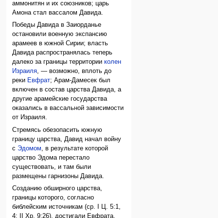
аммонитян и их союзников; царь
Амона стал вассалом Давида.
Победы Давида в Заиорданье
остановили военную экспансию
арамеев в южной Сирии; власть
Давида распространялась теперь
далеко за границы территории
колен
Израиля
, — возможно, вплоть до
реки
Евфрат
; Арам-Дамесек был
включен в состав царства Давида, а
другие арамейские государства
оказались в вассальной зависимости
от Израиля.
Стремясь обезопасить южную
границу царства, Давид начал войну
с
Эдомом
, в результате которой
царство Эдома перестало
существовать, и там были
размещены гарнизоны Давида.
Созданию обширного царства,
границы которого, согласно
библейским источникам (ср. I Ц. 5:1,
4; II Хр. 9:26), достигали Евфрата,