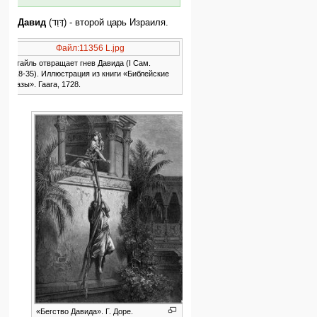
Давид
(דָּוִד) - второй царь Израиля.
Известные
Файл:11356 L.jpg
сведения
Авигайль отвращает гнев Давида (I Сам.
(из
25:18-35). Иллюстрация из книги «Библейские
образы». Гаага, 1728.
ТАНАХа)
«Бегство Давида». Г. Доре.