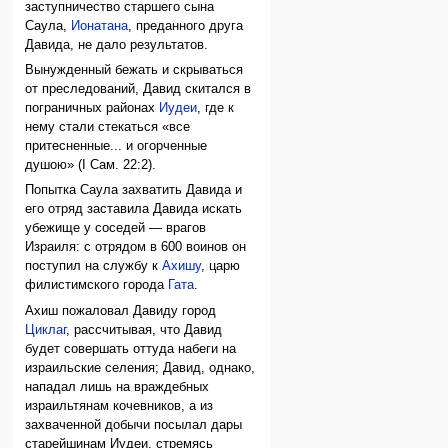
заступничество старшего сына
Саула,
Ионатана
, преданного друга
Давида, не дало результатов.
Вынужденный бежать и скрываться
от преследований, Давид скитался в
пограничных районах
Иудеи
, где к
нему стали стекаться «все
притесненные... и огорченные
душою» (I Сам. 22:2).
Попытка Саула захватить Давида и
его отряд заставила Давида искать
убежище у соседей — врагов
Израиля: с отрядом в 600 воинов он
поступил на службу к
Ахишу
, царю
филистимского города
Гата
.
Ахиш пожаловал Давиду город
Циклаг
, рассчитывая, что Давид
будет совершать оттуда набеги на
израильские селения; Давид, однако,
нападал лишь на враждебных
израильтянам кочевников, а из
захваченной добычи посылал дары
старейшинам Иудеи, стремясь