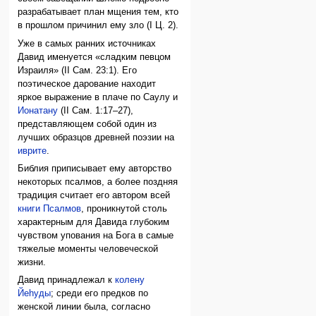
разрабатывает план мщения тем, кто
в прошлом причинил ему зло (I Ц. 2).
Уже в самых ранних источниках
Давид именуется «сладким певцом
Израиля» (II Сам. 23:1). Его
поэтическое дарование находит
яркое выражение в плаче по Саулу и
Ионатану
(II Сам. 1:17–27),
представляющем собой один из
лучших образцов древней поэзии на
иврите
.
Библия приписывает ему авторство
некоторых псалмов, а более поздняя
традиция считает его автором всей
книги Псалмов
, проникнутой столь
характерным для Давида глубоким
чувством упования на Бога в самые
тяжелые моменты человеческой
жизни.
Давид принадлежал к
колену
Йеhуды
; среди его предков по
женской линии была, согласно