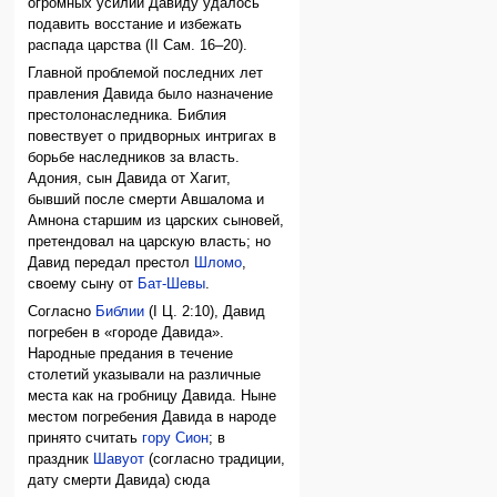
огромных усилий Давиду удалось
подавить восстание и избежать
распада царства (II Сам. 16–20).
Главной проблемой последних лет
правления Давида было назначение
престолонаследника. Библия
повествует о придворных интригах в
борьбе наследников за власть.
Адония, сын Давида от Хагит,
бывший после смерти Авшалома и
Амнона старшим из царских сыновей,
претендовал на царскую власть; но
Давид передал престол
Шломо
,
своему сыну от
Бат-Шевы
.
Согласно
Библии
(I Ц. 2:10), Давид
погребен в «городе Давида».
Народные предания в течение
столетий указывали на различные
места как на гробницу Давида. Ныне
местом погребения Давида в народе
принято считать
гору Сион
; в
праздник
Шавуот
(согласно традиции,
дату смерти Давида) сюда