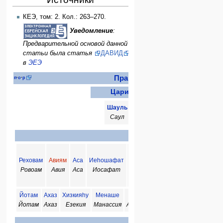
КЕЭ, том: 2. Кол.: 263–270.
Уведомление
:
Предварительной основой данной
статьи была статья
ДАВИД
в
ЭЕЭ
Правители Древнего Израиля
п
·
о
·
р
Цари объединённого царства
Шауль
Давид
Ишбошет
Шломо
Саул
Давид
Иевосфей
Соломон
Цари Иудеи
Реховам
Авиям
Аса
Иеhошафат
Йеhорам
Ахазия
Аталия
Ровоам
Авия
Аса
Иосафат
Иорам
Охозия
Гофолия
Йотам
Ахаз
Хизкияhу
Менаше
Амон
Иошияhу
Иоахаз
И
Йотам
Ахаз
Езекия
Манассия
Аммон
Иосия
Йегоахаз
Йе
Цари Израиля