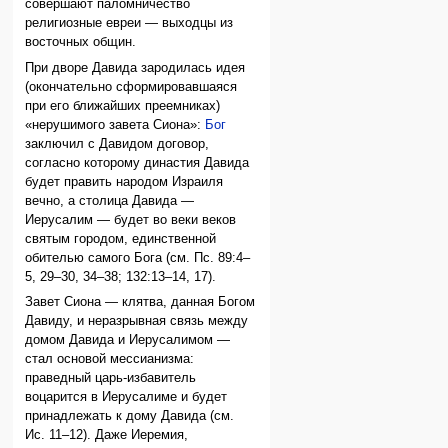
совершают паломничество
религиозные евреи — выходцы из
восточных общин.
При дворе Давида зародилась идея
(окончательно сформировавшаяся
при его ближайших преемниках)
«нерушимого завета Сиона»:
Бог
заключил с Давидом договор,
согласно которому династия Давида
будет править народом Израиля
вечно, а столица Давида —
Иерусалим — будет во веки веков
святым городом, единственной
обителью самого Бога (см. Пс. 89:4–
5, 29–30, 34–38; 132:13–14, 17).
Завет Сиона — клятва, данная Богом
Давиду, и неразрывная связь между
домом Давида и Иерусалимом —
стал основой мессианизма:
праведный царь-избавитель
воцарится в Иерусалиме и будет
принадлежать к дому Давида (см.
Ис. 11–12). Даже Иеремия,