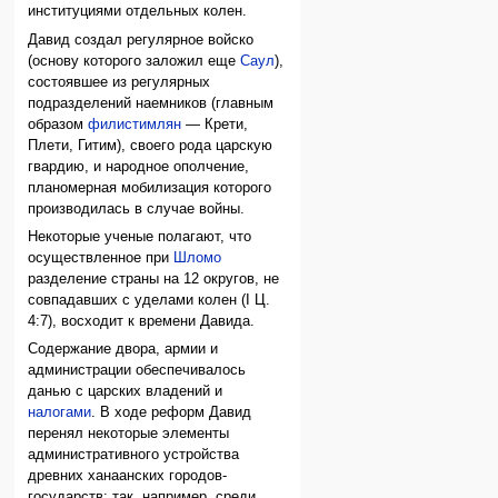
институциями отдельных колен.
Давид создал регулярное войско
(основу которого заложил еще
Саул
),
состоявшее из регулярных
подразделений наемников (главным
образом
филистимлян
— Крети,
Плети, Гитим), своего рода царскую
гвардию, и народное ополчение,
планомерная мобилизация которого
производилась в случае войны.
Некоторые ученые полагают, что
осуществленное при
Шломо
разделение страны на 12 округов, не
совпадавших с уделами колен (I Ц.
4:7), восходит к времени Давида.
Содержание двора, армии и
администрации обеспечивалось
данью с царских владений и
налогами
. В ходе реформ Давид
перенял некоторые элементы
административного устройства
древних ханаанских городов-
государств: так, например, среди