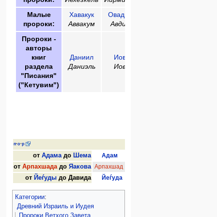
Малые
Хавакук
Овадья
Хагай
Амос
Зеха
пророки:
Аввакум
Авдий
Аггей
Амос
Заха
Пророки -
авторы
книг
Даниил
Иов
раздела
Даниэль
Иов
"Писания"
("Кетувим")
Другие пророк
Самей
Или
Шемайа
Элия
Генеалогия от
п
·
о
·
р
от
Адама
до
Шема
Адам
|
Шет
|
Энош
|
Кейнан
|
Маѓ
от
Арпахшада
до
Яакова
Арпахшад
|
Шелах
|
Эвер
|
Пелег
|
Ре
от
Йеѓуды
до
Давида
Йеѓуда
|
Перец
|
Хецрон
|
Рам
|
Ам
Категории
:
Древний Израиль и Иудея
Пророки Ветхого Завета