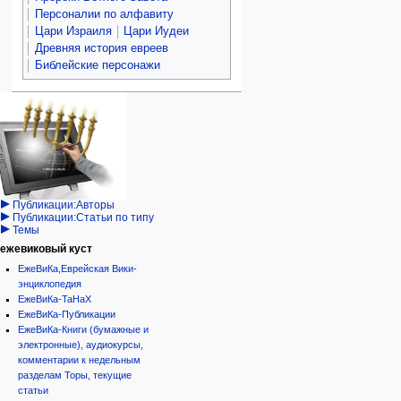
Персоналии по алфавиту
Цари Израиля
Цари Иудеи
Древняя история евреев
Библейские персонажи
Навигация
персональные инструменты
действия на странице
категории
Израиль:Страна и
войти
статья
государство
запрос
обсуждение
Иудаизм
учётной
читать
Народ
записи
просмотр
Проекты
кода
Проекты/Участники/
дополнения
история
Публикации:Авторы
Публикации:Статьи по типу
Темы
ежевиковый куст
ЕжеВиКа,Еврейская Вики-
энциклопедия
ЕжеВиКа-ТаНаХ
ЕжеВиКа-Публикации
ЕжеВиКа-Книги (бумажные и
электронные), аудиокурсы,
комментарии к недельным
разделам Торы, текущие
статьи