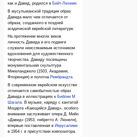
как и Давид, родился в
Бейт-Лехеме
.
В мусульманской традиции образ
Давида мало чем отличается от
образа, созданного в поздней
агадической еврейской литературе.
На протяжении многих веков
личность Давида и его подвиги
служили неиссякаемым источником
вдохновения для художественного
творчества. Давиду посвящены
монументальная скульптура
Микеланджело (1503, Академия,
Флоренция) и полотна
Рембрандта
.
В современном еврейском искусстве
отличается самобытностью образ
Давида в иллюстрациях к
Библии
М.
Шагала
. В музыке, наряду с кантатой
Моцарта «Кающийся Давид», особого
внимания заслуживает опера Д. Мийо
«Давид» (1953, либретто А. Люнеля),
впервые поставленная в
Иерусалиме
в 1954 г. в присутствии композитора.