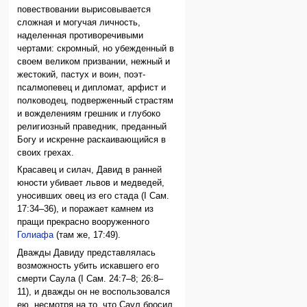
повествовании вырисовывается
сложная и могучая личность,
наделенная противоречивыми
чертами: скромный, но убежденный в
своем великом призвании, нежный и
жестокий, пастух и воин, поэт-
псалмопевец и дипломат, арфист и
полководец, подверженный страстям
и вожделениям грешник и глубоко
религиозный праведник, преданный
Богу и искренне раскаивающийся в
своих грехах.
Красавец и силач, Давид в ранней
юности убивает львов и медведей,
уносивших овец из его стада (I Сам.
17:34–36), и поражает камнем из
пращи прекрасно вооруженного
Голиафа
(там же, 17:49).
Дважды Давиду представлялась
возможность убить искавшего его
смерти Саула (I Сам. 24:7–8; 26:8–
11), и дважды он не воспользовался
ею, несмотря на то, что Саул бросил