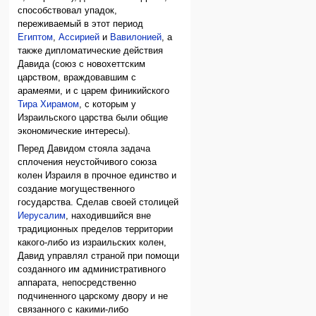
способствовал упадок,
переживаемый в этот период
Египтом
,
Ассирией
и
Вавилонией
, а
также дипломатические действия
Давида (союз с новохеттским
царством, враждовавшим с
арамеями, и с царем финикийского
Тира
Хирамом
, с которым у
Израильского царства были общие
экономические интересы).
Перед Давидом стояла задача
сплочения неустойчивого союза
колен Израиля в прочное единство и
создание могущественного
государства. Сделав своей столицей
Иерусалим
, находившийся вне
традиционных пределов территории
какого-либо из израильских колен,
Давид управлял страной при помощи
созданного им административного
аппарата, непосредственно
подчиненного царскому двору и не
связанного с какими-либо