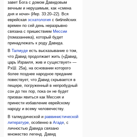
завет Бога с домом Давидовым
вечным и нерушимым, как «смена
дня и ночи» (Иер. 33:20–22). Вся
еврейская
эсхатология
с библейских
времен по сей день неразрывно
связана с пришествием
Мессии
(помазанника), который будет
принадлежать к роду Давида.
В
Талмуде
есть высказывание о том,
что Давид продолжает жить («Давид,
царь Израиля, жив и существует» —
РхШ. 25а), на основании которого
более позднее народное предание
повествует, что Давид скрывается в
пещере, погруженный в непробудный
сон до тех пор, пока он не будет
призван явиться как Мессия и
принести избавление еврейскому
народу и всему человечеству.
В талмудической и
раввинистической
литературе
, особенно в
Агаде
, с
личностью Давида связано
множество легенд. Давид