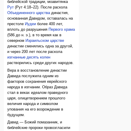
библейской традиции, моавитянка
Рут
(Рут 4:18–22). После раскола
Объединенного царства
династия,
основанная Давидом, оставалась на
престоле
Иудеи
более 400 лет,
вплоть до разрушения
Первого храма
(586 до н. э.), в то время как в
северном
Израильском царстве
династии сменялись одна за другой,
и через 200 лет после раскола
изгнанные десять колен
растворились среди других народов.
Вера в восстановление династии
Давида послужила одним из
факторов сохранения еврейского
народа в изгнании. Образ Давида
стал в веках идеалом праведного
царя, олицетворением прошлого
величия народа и символом
упования на его возрождение в
будущем.
Давид — Божий помазанник, и
библейские пророки провозгласили