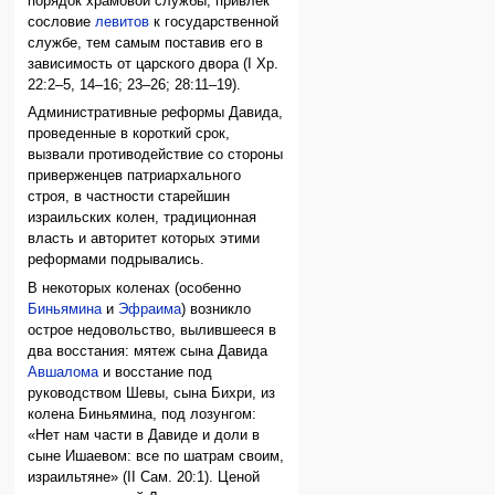
порядок храмовой службы, привлек
сословие
левитов
к государственной
службе, тем самым поставив его в
зависимость от царского двора (I Хр.
22:2–5, 14–16; 23–26; 28:11–19).
Административные реформы Давида,
проведенные в короткий срок,
вызвали противодействие со стороны
приверженцев патриархального
строя, в частности старейшин
израильских колен, традиционная
власть и авторитет которых этими
реформами подрывались.
В некоторых коленах (особенно
Биньямина
и
Эфраима
) возникло
острое недовольство, вылившееся в
два восстания: мятеж сына Давида
Авшалома
и восстание под
руководством Шевы, сына Бихри, из
колена Биньямина, под лозунгом:
«Нет нам части в Давиде и доли в
сыне Ишаевом: все по шатрам своим,
израильтяне» (II Сам. 20:1). Ценой