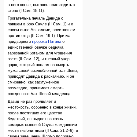
в него копье, пытаясь пригвоздить к
стене (I Сам. 18:11).
Трогательна печаль Давида о
павшем в бою Сауле (II Сам. 1) и о
своем сыне Авшаломе, восставшем
против отца (II Сам. 19:1). Притча
придворного
пророка Натана
о
единственной овечке бедняка,
зарезанной богачом для угощения
гостя (II Сам. 12), и гневный укор
царю, который послал на смерть
мужа своей возлюбленной Бат-Шевы,
приводят Давида к раскаянию, и он
смиренно, как заслуженное
возмездие, принимает смерть
рожденного Бат-Шевой младенца.
Давид не раз проявляет и
жестокость, особенно в конце жизни,
после постигших его царство
бедствий; он выдает на казнь
семерых сыновей Саула жаждавшим
мести гив‘онитянам (II Сам. 21:2–9), в
своем завещании Шломо подробно