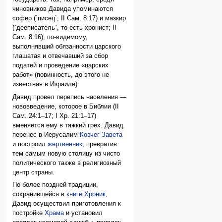
чиновников Давида упоминаются
софер (`писец`; II Сам. 8:17) и мазкир
(`дееписатель`, то есть хронист; II
Сам. 8:16), по-видимому,
выполнявший обязанности царского
глашатая и отвечавший за сбор
податей и проведение «царских
работ» (повинность, до этого не
известная в Израиле).
Давид провел перепись населения —
нововведение, которое в Библии (II
Сам. 24:1–17; I Хр. 21:1–17)
вменяется ему в тяжкий грех. Давид
перенес в Иерусалим
Ковчег Завета
и построил
жертвенник
, превратив
тем самым новую столицу из чисто
политического также в религиозный
центр страны.
По более поздней традиции,
сохранившейся в
книге Хроник
,
Давид осуществил приготовления к
постройке
Храма
и установил