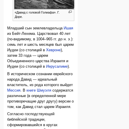
«Давид с головой Голиафа». Г.
Доре.
Младший сын землевладельца
Ишая
из Бейт-Лехема. Царствовал 40 лет
(по-видимому, в 1004–965 гг. до н. э.):
семь лет и шесть месяцев был царем
Иудеи (со столицей в
Хевроне
),
затем 33 года — царем
Объединенного царства Израиля и
Иудеи (со столицей в
Иерусалиме
).
В историческом сознании еврейского
народа Давид — идеальный
властитель, из рода которого выйдет
Мессия
. В
книге Шмуэля
содержатся
различные (в определенной мере
противоречащие друг другу) версии о
том, как Давид стал царем Израиля.
Согласно господствующей
библейской традиции,
сформировавшейся в кругах