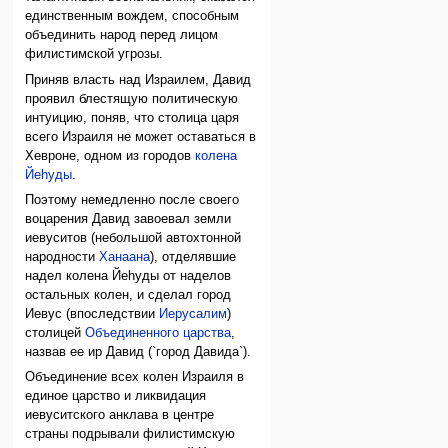
единственным вождем, способным
объединить народ перед лицом
филистимской угрозы.
Приняв власть над Израилем, Давид
проявил блестящую политическую
интуицию, поняв, что столица царя
всего Израиля не может оставаться в
Хевроне, одном из городов
колена
Йеhуды
.
Поэтому немедленно после своего
воцарения Давид завоевал земли
иевуситов (небольшой автохтонной
народности
Ханаана
), отделявшие
надел колена Йеhуды от наделов
остальных колен, и сделал город
Иевус (впоследствии
Иерусалим
)
столицей
Объединенного царства
,
назвав ее ир Давид (`город Давида`).
Объединение всех колен Израиля в
единое царство и ликвидация
иевуситского анклава в центре
страны подрывали филистимскую