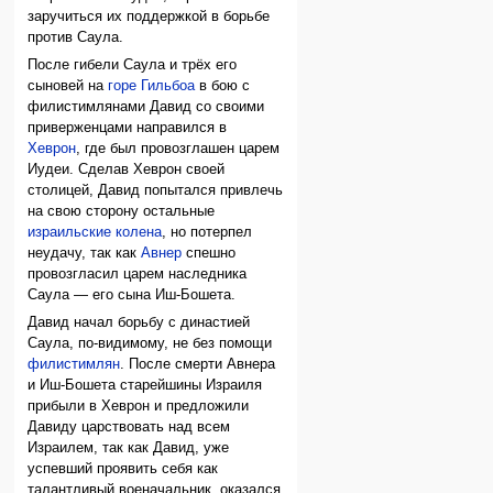
заручиться их поддержкой в борьбе
против Саула.
После гибели Саула и трёх его
сыновей на
горе Гильбоа
в бою с
филистимлянами Давид со своими
приверженцами направился в
Хеврон
, где был провозглашен царем
Иудеи. Сделав Хеврон своей
столицей, Давид попытался привлечь
на свою сторону остальные
израильские колена
, но потерпел
неудачу, так как
Авнер
спешно
провозгласил царем наследника
Саула — его сына Иш-Бошета.
Давид начал борьбу с династией
Саула, по-видимому, не без помощи
филистимлян
. После смерти Авнера
и Иш-Бошета старейшины Израиля
прибыли в Хеврон и предложили
Давиду царствовать над всем
Израилем, так как Давид, уже
успевший проявить себя как
талантливый военачальник, оказался