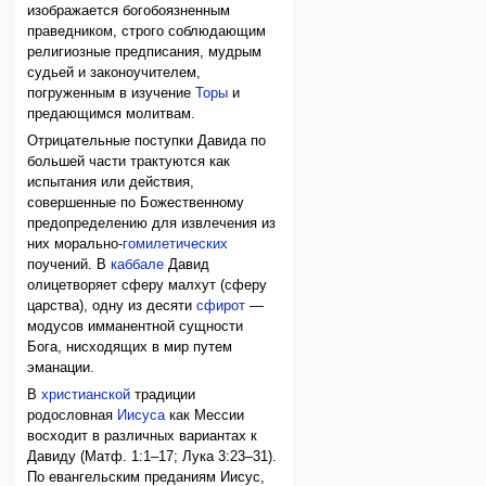
изображается богобоязненным
праведником, строго соблюдающим
религиозные предписания, мудрым
судьей и законоучителем,
погруженным в изучение
Торы
и
предающимся молитвам.
Отрицательные поступки Давида по
большей части трактуются как
испытания или действия,
совершенные по Божественному
предопределению для извлечения из
них морально-
гомилетических
поучений. В
каббале
Давид
олицетворяет сферу малхут (сферу
царства), одну из десяти
сфирот
—
модусов имманентной сущности
Бога, нисходящих в мир путем
эманации.
В
христианской
традиции
родословная
Иисуса
как Мессии
восходит в различных вариантах к
Давиду (Матф. 1:1–17; Лука 3:23–31).
По евангельским преданиям Иисус,