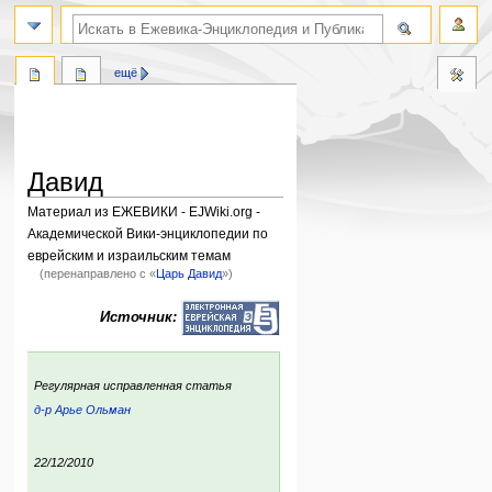
поиск по словам
ещё
Давид
Материал из ЕЖЕВИКИ - EJWiki.org -
Академической Вики-энциклопедии по
еврейским и израильским темам
(перенаправлено с «
Царь Давид
»)
Перейти
Перейти
Источник:
к
к
навигации
поиску
:
Регулярная исправленная статья
д-р Арье Ольман
ский
р:
ния:
22/12/2010