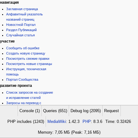
навигация
Заглавная страница
Алфавитный указатель
названий страниц
Новостной Портал
Раздел Публикаций
Случайная статья
участие
Сообщить об ошибке
Создать новую страницу
Посмотреть свежие правки
Посмотреть новые страницы
Инструкция, техническая
помощь
Портал Сообщества
развитие проекта
Список запросов на создание
и исправление статей
Запросы на перевод с
английского и иврита
Console (1)
Queries (651)
Debug log (2095)
Request
Предложения
Спорные технические и
PHP includes (1243)
MediaWiki
: 1.42.3
PHP
: 8.3.6
Time: 0.32426
методологические вопросы
инструменты
Memory: 7,05 МБ (Peak: 7,16 МБ)
Ссылки