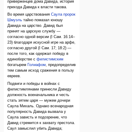
приверженцев дома Давида, история
прихода Давида к власти такова.
Во время царствования
Саула
пророк
Шмуэль
тайно помазал юношу
Давида на царство. Давид был
принят на царскую службу —
согласно одной версии (I Сам. 16:14–
23) благодаря искусной игре на арфе,
согласно другой (I Сам. 17; 18:2) —
после того, как одержал победу в
единоборстве с
филистимским
богатырем
Голиафом
, предопределив
тем самым исход сражения в пользу
евреев.
Подвиги и победы в войнах с
филистимлянами принесли Давиду
должность военачальника и честь
стать зятем царя — мужем дочери
Саула Михаль. Однако всенародная
популярность Давида вызвала у
Саула зависть и подозрение, что
Давид стремится к захвату престола.
Саул замыслил убить Давида;