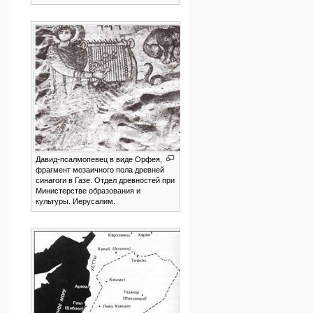
Давид-псалмопевец в виде Орфея,
фрагмент мозаичного пола древней
синагоги в Газе. Отдел древностей при
Министерстве образования и
культуры. Иерусалим.