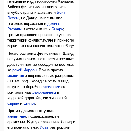
гегемонию над территорией Ханаана.
Войска филистимлян двинулись
вглубь страны и захватили
Бейт-
Лехем
, но Давид нанес им два
тяжелых поражения в
долине
Рефаим
и оттеснил их к
Гезеру
;
третье сражение произошло уже на
территории филистимлян и принесло
израильтянам окончательную победу.
После разгрома филистимлян Давид
получил возможность вести военные
действия против соседей на востоке,
за
рекой Иордан
. Война против
моавитян
завершилась их разгромом
(II Сам. 8:2). Вслед за этим Давид
вступил в борьбу с
арамеями
за
контроль над
Заиорданьем
и
«царской дорогой», связывавшей
Сирию
и
Египет
.
Против Давида выступили
амонитяне
, поддерживаемые
арамеями. В двух сражениях Давид и
его военачальник
Иоав
разгромили