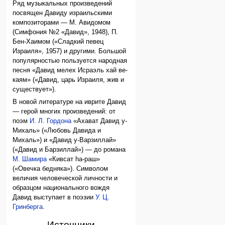
Ряд музыкальных произведений
посвящен Давиду израильскими
композиторами — М. Авидомом
(Симфония №2 «Давид», 1948), П.
Бен-Хаимом («Сладкий певец
Израиля», 1957) и другими. Большой
популярностью пользуется народная
песня «Давид мелех Исраэль хай ве-
каям» («Давид, царь Израиля, жив и
существует»).
В новой литературе на иврите Давид
— герой многих произведений: от
поэм
И. Л. Гордона
«Ахават Давид у-
Михаль» («Любовь Давида и
Михаль») и «Давид у-Варзиллай»
(«Давид и Барзиллай») — до романа
М. Шамира
«Кивсат hа-раш»
(«Овечка бедняка»). Символом
величия человеческой личности и
образцом национального вождя
Давид выступает в поэзии
У. Ц.
Гринберга
.
Источники