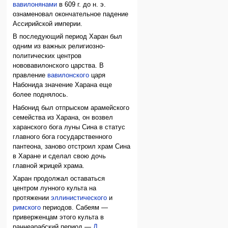
вавилонянами
в 609 г. до н. э.
ознаменовал окончательное падение
Ассирийской империи.
В последующий период Харан был
одним из важных религиозно-
политических центров
нововавилонского царства. В
правление
вавилонского
царя
Набонида значение Харана еще
более поднялось.
Набонид был отпрыском арамейского
семейства из Харана, он возвел
харанского бога луны Сина в статус
главного бога государственного
пантеона, заново отстроил храм Сина
в Харане и сделал свою дочь
главной жрицей храма.
Харан продолжал оставаться
центром лунного культа на
протяжении
эллинистического
и
римского
периодов. Сабеям —
приверженцам этого культа в
раннеарабский период —
Д.