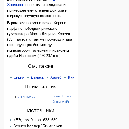
Хвольсон
посвятил исследование,
принесшее ему степень доктора и
широкую научную известность.
В римские времена возле Харана
парфяне победили римского
губернатора Марка Лициния Красса
(53 г. до н.э.). Там же произошли два
последующих боя между
императором Галерием и иранским
царём Нарсесом (296-297 н.э.).
См. также
Сирия
Дамаск
Халеб
Кунейтра
Примечания
сайте Толдот
↑
ТАНАХ на
йешурун
Источники
КЕЭ, том 9, кол. 638–639
Вернер Келлер "Библия как