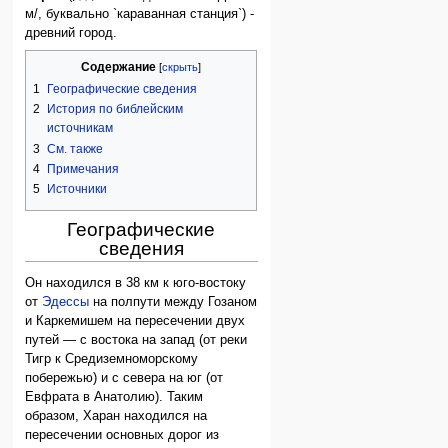
м/, буквально `караванная станция`) -
древний город.
Содержание
1
Географические сведения
2
История по библейским
источникам
3
См. также
4
Примечания
5
Источники
Географические
сведения
Он находился в 38 км к юго-востоку
от
Эдессы
на полпути между Гозаном
и Каркемишем на пересечении двух
путей — с востока на запад (от реки
Тигр к Средиземноморскому
побережью) и с севера на юг (от
Евфрата в Анатолию). Таким
образом, Харан находился на
пересечении основных дорог из