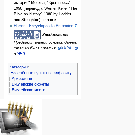
история" Москва, "Крон-пресс",
1998 (перевод с Werner Keller "The
Bible as history" 1980 by Hodder
and Stoughton), глава 5
Harran - Encyclopaedia Britannica
Уведомление
:
Предварительной основой данной
статьи была статья
ХАРАН
в
ЭЕЭ
Категории
:
Населённые пункты по алфавиту
Археология
Библейские сюжеты
Библейские места
Навигация
персональные инструменты
действия на странице
категории
Израиль:Страна и
войти
статья
государство
запрос
обсуждение
Иудаизм
учётной
читать
Народ
записи
просмотр
Проекты
кода
Проекты/Участники/
дополнения
история