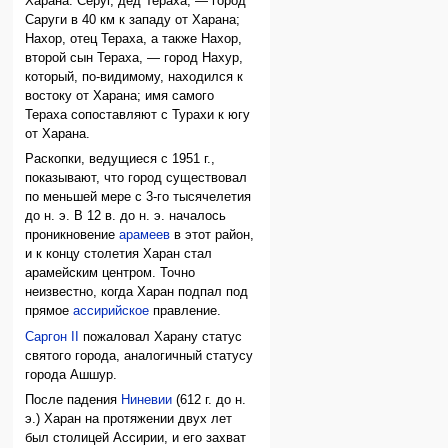
Харана: Серуг, дед Тераха, — город
Саруги в 40 км к западу от Харана;
Нахор, отец Тераха, а также Нахор,
второй сын Тераха, — город Нахур,
который, по-видимому, находился к
востоку от Харана; имя самого
Тераха сопоставляют с Турахи к югу
от Харана.
Раскопки, ведущиеся с 1951 г.,
показывают, что город существовал
по меньшей мере с 3-го тысячелетия
до н. э. В 12 в. до н. э. началось
проникновение
арамеев
в этот район,
и к концу столетия Харан стал
арамейским центром. Точно
неизвестно, когда Харан подпал под
прямое
ассирийское
правление.
Саргон II
пожаловал Харану статус
святого города, аналогичный статусу
города Ашшур.
После падения
Ниневии
(612 г. до н.
э.) Харан на протяжении двух лет
был столицей Ассирии, и его захват