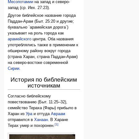
Месопотамии
на запад и северо-
запад (ср. Иех. 27:23).
Другое библейское название города
Паддан-Арам (Быт. 25:20 и другие;
буквально `арамейская дорога`)
указывает на роль города как
арамейского
центра. Оба названия
употреблялись также в применении к
обширному району вокруг города
(страна Харан, страна Паддан-Арам)
на северо-востоке современной
Сирии
.
История по библейским
источникам
Согласно библейскому
повествованию (Быт. 11:25–32),
семейство Тераха (Фары) прибыло в
Харан из
Ура
и оттуда
Авраам
отправился в
Ханаан
. В Харане
[1]
Терах умер и похоронен.