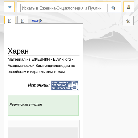
поиск по словам
ещё
Харан
Материал из ЕЖЕВИКИ - EJWiki.org -
Академической Вики-энциклопедии по
еврейским и израильским темам
Перейти
Перейти
Источник:
к
к
навигации
поиску
:
Регулярная статья