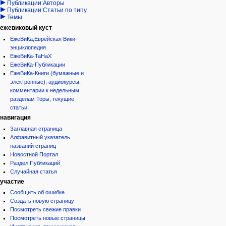
Публикации:Авторы
Публикации:Статьи по типу
Темы
ежевиковый куст
ЕжеВиКа,Еврейская Вики-
энциклопедия
ЕжеВиКа-ТаНаХ
ЕжеВиКа-Публикации
ЕжеВиКа-Книги (бумажные и
электронные), аудиокурсы,
комментарии к недельным
разделам Торы, текущие
статьи
навигация
Заглавная страница
Алфавитный указатель
названий страниц
Новостной Портал
Раздел Публикаций
Случайная статья
участие
Сообщить об ошибке
Создать новую страницу
Посмотреть свежие правки
Посмотреть новые страницы