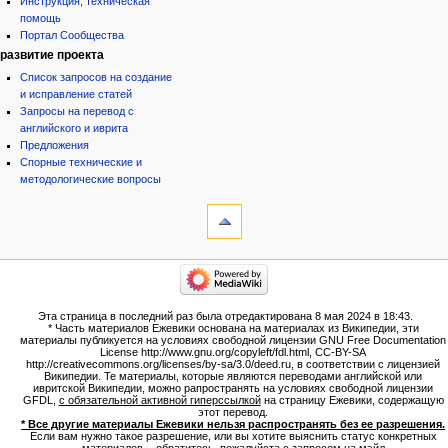
Инструкция, техническая
помощь
Портал Сообщества
развитие проекта
Список запросов на создание
и исправление статей
Запросы на перевод с
английского и иврита
Предложения
Спорные технические и
методологические вопросы
инструменты
Ссылки
сюда
Связанные
категории
правки
Израиль:Страна и
Служебные
государство
страницы
Иудаизм
Эта страница в последний раз была отредактирована 8 мая 2024 в 18:43.
Народ
Версия
* Часть материалов Ежевики основана на материалах из Википедии, эти
Проекты
для
материалы публикуется на условиях свободной лицензии GNU Free Documentation
Проекты/Участники/
License http://www.gnu.org/copyleft/fdl.html, CC-BY-SA
печати
дополнения
http://creativecommons.org/licenses/by-sa/3.0/deed.ru, в соответствии с лицензией
Постоянная
Публикации:Авторы
Википедии. Те материалы, которые являются переводами английской или
ивритской Википедии, можно рапространять на условиях свободной лицензии
ссылка
Публикации:Статьи по типу
GFDL,
с обязательной активной гиперссылкой
на страницу Ежевики, содержащую
Темы
Сведения
этот перевод.
о странице
* Все другие материалы Ежевики нельзя распространять без ее разрешения.
ежевиковый куст
Если вам нужно такое разрешение, или вы хотите выяснить статус конкретных
ЕжеВиКа,Еврейская Вики-