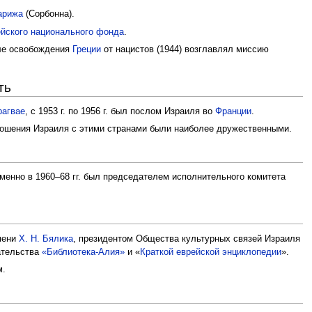
арижа
(Сорбонна).
йского национального фонда
.
ле освобождения
Греции
от нацистов (1944) возглавлял миссию
ть
рагвае
, с 1953 г. по 1956 г. был послом Израиля во
Франции
.
ношения Израиля с этими странами были наиболее дружественными.
еменно в 1960–68 гг. был председателем исполнительного комитета
мени
Х. Н. Бялика
, президентом Общества культурных связей Израиля
ательства
«Библиотека-Алия»
и «
Краткой еврейской энциклопедии
».
м.