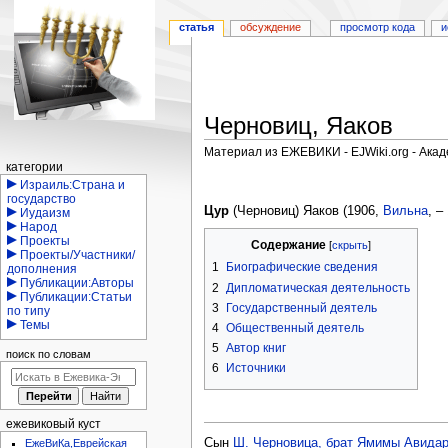
статья
обсуждение
просмотр кода
и
Черновиц, Яаков
Материал из ЕЖЕВИКИ - EJWiki.org - Ака
Навигация
категории
Перейти
Перейти
Израиль:Страна и
государство
к
к
Цур
(Черновиц) Яаков (1906,
Вильна
, –
Иудаизм
навигации
поиску
Народ
Проекты
Содержание
Проекты/Участники/
1
Биографические сведения
дополнения
Публикации:Авторы
2
Дипломатическая деятельность
Публикации:Статьи
3
Государственный деятель
по типу
Темы
4
Общественный деятель
5
Автор книг
поиск по словам
6
Источники
ежевиковый куст
Сын
Ш. Черновица, брат Ямимы Авида
ЕжеВиКа,Еврейская