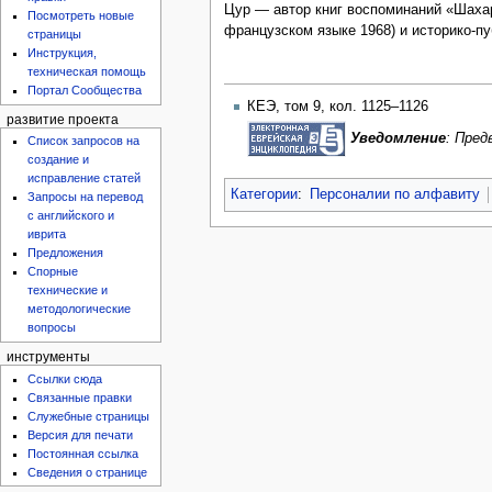
Цур — автор книг воспоминаний «Шахар
Посмотреть новые
французском языке 1968) и историко-пу
страницы
Инструкция,
техническая помощь
Портал Сообщества
КЕЭ, том 9, кол. 1125–1126
развитие проекта
Уведомление
: Пре
Список запросов на
создание и
исправление статей
Категории
:
Персоналии по алфавиту
Запросы на перевод
с английского и
иврита
Предложения
Спорные
технические и
методологические
вопросы
инструменты
Ссылки сюда
Связанные правки
Служебные страницы
Версия для печати
Постоянная ссылка
Сведения о странице