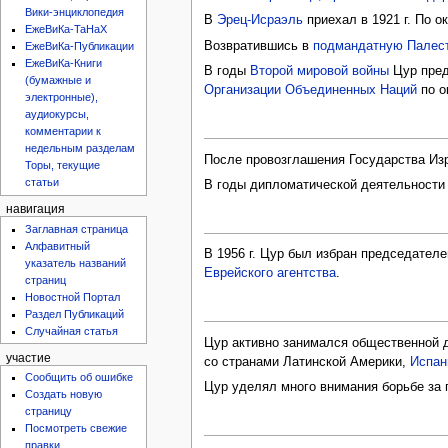
Вики-энциклопедия
В
Эрец-Исраэль
приехал в 1921 г. По о
ЕжеВиКа-ТаНаХ
Возвратившись в
подмандатную Палес
ЕжеВиКа-Публикации
ЕжеВиКа-Книги
В годы
Второй мировой войны
Цур пре
(бумажные и
Организации Объединенных Наций
по о
электронные),
аудиокурсы,
комментарии к
недельным разделам
После провозглашения Государства Изр
Торы, текущие
статьи
В годы дипломатической деятельности
навигация
Заглавная страница
Алфавитный
В 1956 г. Цур был избран председател
указатель названий
Еврейского агентства
.
страниц
Новостной Портал
Раздел Публикаций
Случайная статья
Цур активно занимался общественной 
участие
со странами Латинской Америки,
Испан
Сообщить об ошибке
Цур уделял много внимания борьбе за 
Создать новую
страницу
Посмотреть свежие
правки