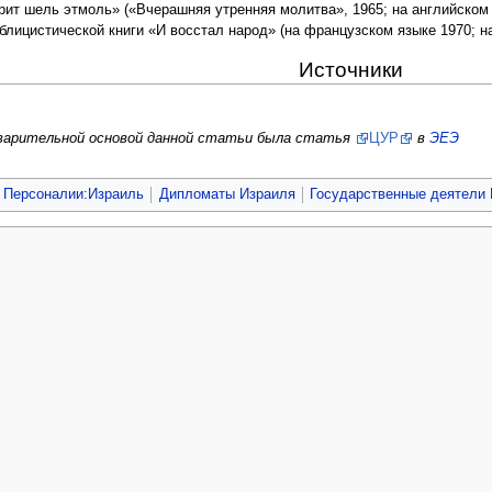
ит шель этмоль» («Вчерашняя утренняя молитва», 1965; на английском я
блицистической книги «И восстал народ» (на французском языке 1970; на
Источники
дварительной основой данной статьи была статья
ЦУР
в
ЭЕЭ
Персоналии:Израиль
Дипломаты Израиля
Государственные деятели