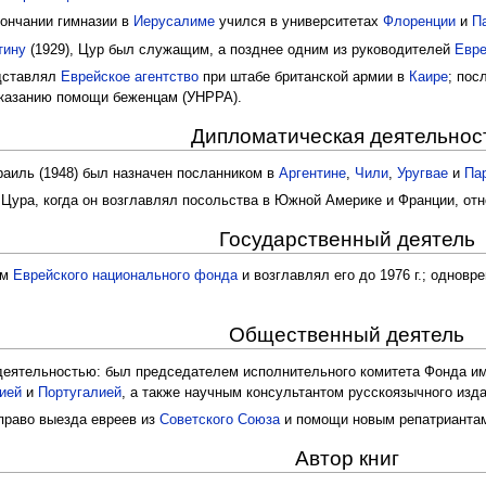
кончании гимназии в
Иерусалиме
учился в университетах
Флоренции
и
П
тину
(1929), Цур был служащим, а позднее одним из руководителей
Евре
дставлял
Еврейское агентство
при штабе британской армии в
Каире
; пос
казанию помощи беженцам (УНРРА).
Дипломатическая деятельнос
аиль (1948) был назначен посланником в
Аргентине
,
Чили
,
Уругвае
и
Па
 Цура, когда он возглавлял посольства в Южной Америке и Франции, от
Государственный деятель
ем
Еврейского национального фонда
и возглавлял его до 1976 г.; одновр
Общественный деятель
деятельностью: был председателем исполнительного комитета Фонда и
ией
и
Португалией
, а также научным консультантом русскоязычного изд
право выезда евреев из
Советского Союза
и помощи новым репатрианта
Автор книг