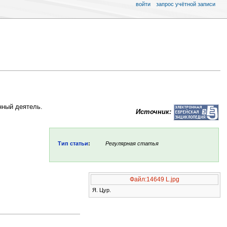
войти
запрос учётной записи
нный деятель.
Источник:
Тип статьи
:
Регулярная статья
Файл:14649 L.jpg
Я. Цур.