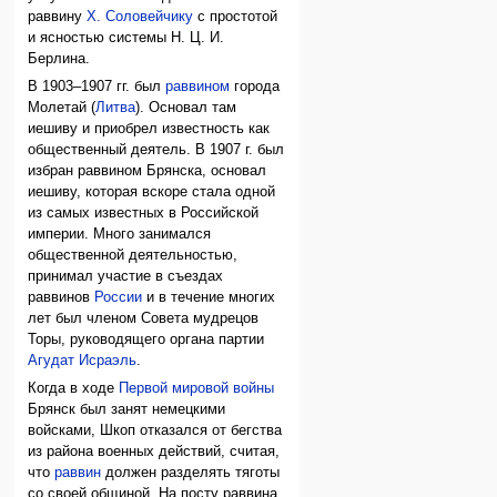
раввину
Х. Соловейчику
с простотой
и ясностью системы Н. Ц. И.
Берлина.
В 1903–1907 гг. был
раввином
города
Молетай (
Литва
). Основал там
иешиву и приобрел известность как
общественный деятель. В 1907 г. был
избран раввином Брянска, основал
иешиву, которая вскоре стала одной
из самых известных в Российской
империи. Много занимался
общественной деятельностью,
принимал участие в съездах
раввинов
России
и в течение многих
лет был членом Совета мудрецов
Торы, руководящего органа партии
Агудат Исраэль
.
Когда в ходе
Первой мировой войны
Брянск был занят немецкими
войсками, Шкоп отказался от бегства
из района военных действий, считая,
что
раввин
должен разделять тяготы
со своей общиной. На посту раввина