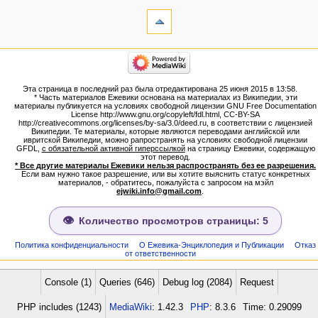
инструменты
Ссылки
сюда
Связанные
категории
правки
Израиль:Страна и
Служебные
государство
страницы
Иудаизм
Эта страница в последний раз была отредактирована 25 июня 2015 в 13:58.
Народ
Версия
* Часть материалов Ежевики основана на материалах из Википедии, эти
Проекты
для
материалы публикуется на условиях свободной лицензии GNU Free Documentation
Проекты/Участники/
License http://www.gnu.org/copyleft/fdl.html, CC-BY-SA
печати
дополнения
http://creativecommons.org/licenses/by-sa/3.0/deed.ru, в соответствии с лицензией
Постоянная
Публикации:Авторы
Википедии. Те материалы, которые являются переводами английской или
ивритской Википедии, можно рапространять на условиях свободной лицензии
ссылка
Публикации:Статьи по типу
GFDL,
с обязательной активной гиперссылкой
на страницу Ежевики, содержащую
Темы
Сведения
этот перевод.
о странице
* Все другие материалы Ежевики нельзя распространять без ее разрешения.
ежевиковый куст
Если вам нужно такое разрешение, или вы хотите выяснить статус конкретных
ЕжеВиКа,Еврейская Вики-
материалов, - обратитесь, пожалуйста с запросом на мэйл
ejwiki.info@gmail.com
.
энциклопедия
ЕжеВиКа-ТаНаХ
ЕжеВиКа-Публикации
Количество просмотров страницы: 5
ЕжеВиКа-Книги (бумажные и
электронные), аудиокурсы,
Политика конфиденциальности
О Ежевика-Энциклопедия и Публикации
Отказ
от ответственности
комментарии к недельным
разделам Торы, текущие
статьи
Console (1)
Queries (646)
Debug log (2084)
Request
навигация
PHP includes (1243)
MediaWiki
: 1.42.3
PHP
: 8.3.6
Time: 0.29099
Заглавная страница