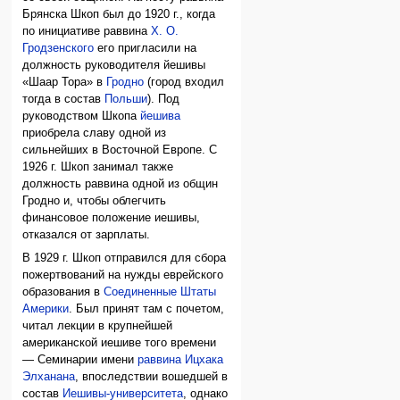
Брянска Шкоп был до 1920 г., когда
по инициативе раввина
Х. О.
Гродзенского
его пригласили на
должность руководителя йешивы
«Шаар Тора» в
Гродно
(город входил
тогда в состав
Польши
). Под
руководством Шкопа
йешива
приобрела славу одной из
сильнейших в Восточной Европе. С
1926 г. Шкоп занимал также
должность раввина одной из общин
Гродно и, чтобы облегчить
финансовое положение иешивы,
отказался от зарплаты.
В 1929 г. Шкоп отправился для сбора
пожертвований на нужды еврейского
образования в
Соединенные Штаты
Америки
. Был принят там с почетом,
читал лекции в крупнейшей
американской иешиве того времени
— Семинарии имени
раввина Ицхака
Элханана
, впоследствии вошедшей в
состав
Иешивы-университета
, однако