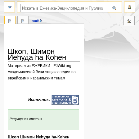
поиск по словам
ещё
Шкоп, Шимон
Иеhуда hа-Коhен
Материал из ЕЖЕВИКИ - EJWiki.org -
Академической Вики-энциклопедии по
еврейским и израильским темам
Перейти
Перейти
к
к
Источник:
навигации
поиску
:
Регулярная статья
Шкоп Шимон Иеhуда hа-Коhен