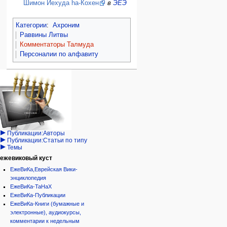
Шимон Иехуда hа-Кохен
в
ЭЕЭ
Категории
:
Ахроним
Раввины Литвы
Комментаторы Талмуда
Персоналии по алфавиту
Навигация
персональные инструменты
действия на странице
категории
Израиль:Страна и
войти
статья
государство
запрос
обсуждение
Иудаизм
учётной
читать
Народ
записи
просмотр
Проекты
кода
Проекты/Участники/
дополнения
история
Публикации:Авторы
Публикации:Статьи по типу
Темы
ежевиковый куст
ЕжеВиКа,Еврейская Вики-
энциклопедия
ЕжеВиКа-ТаНаХ
ЕжеВиКа-Публикации
ЕжеВиКа-Книги (бумажные и
электронные), аудиокурсы,
комментарии к недельным