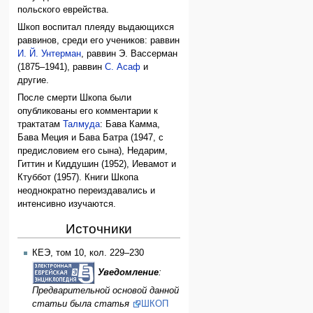
польского еврейства.
Шкоп воспитал плеяду выдающихся
раввинов, среди его учеников: раввин
И. Й. Унтерман
, раввин Э. Вассерман
(1875–1941), раввин
С. Асаф
и
другие.
После смерти Шкопа были
опубликованы его комментарии к
трактатам
Талмуда
: Бава Камма,
Бава Меция и Бава Батра (1947, с
предисловием его сына), Недарим,
Гиттин и Киддушин (1952), Иевамот и
Ктуббот (1957). Книги Шкопа
неоднократно переиздавались и
интенсивно изучаются.
Источники
КЕЭ, том 10, кол. 229–230
Уведомление
:
Предварительной основой данной
статьи была статья
ШКОП