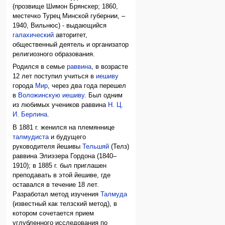
(прозвище Шимон Брянскер; 1860,
местечко Турец Минской губернии, –
1940, Вильнюс) - выдающийся
галахический
авторитет,
общественный деятель и организатор
религиозного образования.
Родился в семье
раввина
, в возрасте
12 лет поступил учиться в
иешиву
города
Мир
, через два года перешел
в
Воложинскую иешиву
. Был одним
из любимых учеников раввина
Н. Ц.
И. Берлина
.
В 1881 г. женился на племяннице
талмудиста
и будущего
руководителя йешивы
Тельшяй
(Телз)
раввина Элиэзера Гордона (1840–
1910); в 1885 г. был приглашен
преподавать в этой йешиве, где
оставался в течение 18 лет.
Разработал метод изучения
Талмуда
(известный как телзский метод), в
котором сочетается прием
углубленного исследования по