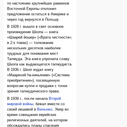
по настоянию крупнейших раввинов
Восточной Европы отклонил
предложение остаться в Америке и
через год вернулся в Польшу.
В 1928 г. вышло в свет основное
произведение Шкопа — книга
«Шаарей йошер» («Врата честности»;
в 2-х томах) — толкование
нескольких десятков наиболее
трудных для понимания мест
Талмуда. Эта книга упрочила славу
Шкопа как выдающегося талмудиста.
В 1936 г. Шкоп издал книгу
«Маарехей hа-киньяним» («Система
приобретения»), посвященную
вопросам купли и продажи с точки
зрения талмудического права.
В 1939 г., после начала
Второй
мировой войны
, бежал вместе со
своей иешивой в
Вильнюс
. Умер во
время совещания еврейских
религиозных деятелей, на котором
обсуждались планы спасения