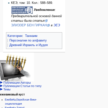
КЕЭ, том: 10. Кол.: 588–589.
Уведомление
:
Предварительной основой данной
статьи была статья
ЭЛИЭЗЕР БЕН ГИРКАН
в
ЭЕЭ
Категории
:
Таннаим
Персоналии по алфавиту
Древний Израиль и Иудея
Навигация
персональные инструменты
действия на странице
категории
Израиль:Страна и
войти
статья
государство
запрос
обсуждение
Иудаизм
учётной
читать
Народ
записи
просмотр
Проекты
кода
Проекты/Участники/
дополнения
история
Публикации:Авторы
Публикации:Статьи по типу
Темы
ежевиковый куст
ЕжеВиКа,Еврейская Вики-
энциклопедия
ЕжеВиКа-ТаНаХ