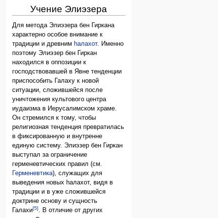
Учение Элиэзера
Для метода Элиэзера бен Гиркана
характерно особое внимание к
традиции и древним
hалахот
. Именно
поэтому Элиэзер бен Гиркан
находился в оппозиции к
господствовавшей в Явне тенденции
приспособить Галаху к новой
ситуации, сложившейся после
уничтожения культового центра
иудаизма в Иерусалимском храме.
Он стремился к тому, чтобы
религиозная тенденция превратилась
в фиксированную и внутренне
единую систему. Элиэзер бен Гиркан
выступал за ограничение
герменевтических правил (см.
Герменевтика
), служащих для
выведения новых hалахот, видя в
традиции и в уже сложившейся
доктрине основу и сущность
[5]
Галахи
. В отличие от других