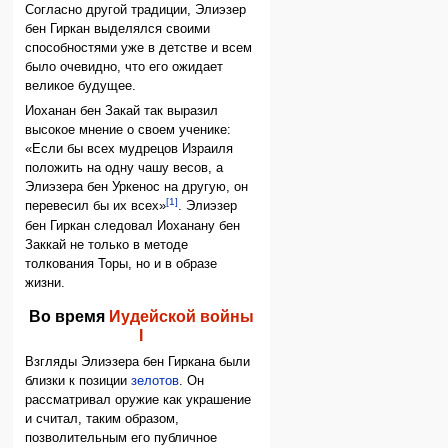
Согласно другой традиции, Элиэзер
бен Гиркан выделялся своими
способностями уже в детстве и всем
было очевидно, что его ожидает
великое будущее.
Иоханан бен Закай так выразил
высокое мнение о своем ученике:
«Если бы всех мудрецов Израиля
положить на одну чашу весов, а
Элиэзера бен Уркенос на другую, он
[1]
перевесил бы их всех»
. Элиэзер
бен Гиркан следовал Иоханану бен
Заккай не только в методе
толкования Торы, но и в образе
жизни.
Во время
Иудейской войны
I
Взгляды Элиэзера бен Гиркана были
близки к позиции
зелотов
. Он
рассматривал оружие как украшение
и считал, таким образом,
позволительным его публичное