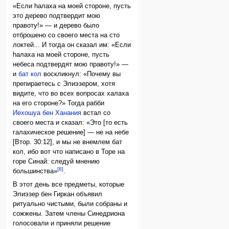
«Если hалаха на моей стороне, пусть
это дерево подтвердит мою
правоту!» — и дерево было
отброшено со своего места на сто
локтей... И тогда он сказал им: «Если
hалаха на моей стороне, пусть
небеса подтвердят мою правоту!» —
и
бат кол
воскликнул: «Почему вы
препираетесь с Элиэзером, хотя
видите, что во всех вопросах халаха
на его стороне?» Тогда рабби
Иехошуа бен Ханания
встал со
своего места и сказал: «Это [то есть
галахическое решение] — не на небе
[Втор. 30:12], и мы не внемлем бат
кол, ибо вот что написано в Торе на
горе Синай: следуй мнению
[8]
большинства»
.
В этот день все предметы, которые
Элиэзер бен Гиркан объявил
ритуально чистыми, были собраны и
сожжены. Затем члены Синедриона
голосовали и приняли решение