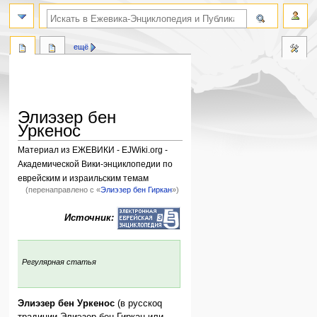
поиск по словам
ещё
Элиэзер бен
Уркенос
Материал из ЕЖЕВИКИ - EJWiki.org -
Академической Вики-энциклопедии по
еврейским и израильским темам
(перенаправлено с «
Элиэзер бен Гиркан
»)
Перейти
Перейти
Источник:
к
к
навигации
поиску
:
Регулярная статья
Элиэзер бен Уркенос
(в русскоq
традиции Элиэзер бен Гиркан или