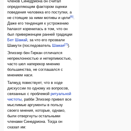
членов Синедриона он считал
определяющим фактором оценки
поведения человека его поступки, а
[6]
не стоящие за ними мотивы и цели
.
Даже его тенденция к устрожению
hалахот коренилась в том, что он
был приверженцем ранней традиции
Бет Шамай
, за что его прозвали
[7]
Шамути (последователь
Шамая
).
Элиэзер бен Гиркан отличался
непреклонностью и нетерпимостью,
часто шел наперекор мнению
большинства, не соглашался с
мнением наси.
Талмуд повествует, что в ходе
дискуссии по одному из вопросов,
связанных с проблемой
ритуальной
чистоты
, рабби Элиэзер привел все
мыслимые аргументы в пользу
своего мнения, которые, однако,
были отвергнуты остальными
членами Синедриона. Тогда он
сказал им: