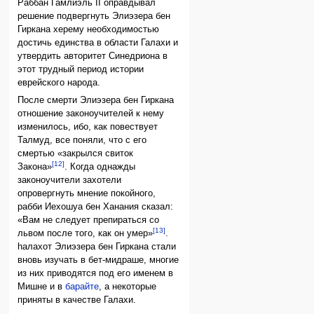
Раббан Гамлиэль II оправдывал
решение подвергнуть Элиэзера бен
Гиркана херему необходимостью
достичь единства в области Галахи и
утвердить авторитет Синедриона в
этот трудный период истории
еврейского народа.
После смерти Элиэзера бен Гиркана
отношение законоучителей к нему
изменилось, ибо, как повествует
Талмуд, все поняли, что с его
смертью «закрылся свиток
[12]
Закона»
. Когда однажды
законоучители захотели
опровергнуть мнение покойного,
рабби Иехошуа бен Ханания сказал:
«Вам не следует препираться со
[13]
львом после того, как он умер»
.
hалахот Элиэзера бен Гиркана стали
вновь изучать в бет-мидраше, многие
из них приводятся под его именем в
Мишне и в
барайте
, а некоторые
приняты в качестве Галахи.