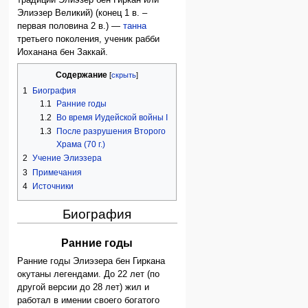
Элиэзер Великий) (конец 1 в. –
первая половина 2 в.) —
танна
третьего поколения, ученик рабби
Иоханана бен Заккай.
Содержание
1
Биография
1.1
Ранние годы
1.2
Во время Иудейской войны I
1.3
После разрушения Второго
Храма (70 г.)
2
Учение Элиэзера
3
Примечания
4
Источники
Биография
Ранние годы
Ранние годы Элиэзера бен Гиркана
окутаны легендами. До 22 лет (по
другой версии до 28 лет) жил и
работал в имении своего богатого