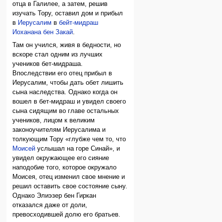
отца в Галилее, а затем, решив
изучать Тору, оставил дом и прибыл
в
Иерусалим
в
бейт-мидраш
Иоханана бен Закай
.
Там он учился, живя в бедности, но
вскоре стал одним из лучших
учеников бет-мидраша.
Впоследствии его отец прибыл в
Иерусалим, чтобы дать обет лишить
сына наследства. Однако когда он
вошел в бет-мидраш и увидел своего
сына сидящим во главе остальных
учеников, лицом к великим
законоучителям Иерусалима и
толкующим Тору «глубже чем то, что
Моисей
услышал на горе Синай», и
увидел окружающее его сияние
наподобие того, которое окружало
Моисея, отец изменил свое мнение и
решил оставить свое состояние сыну.
Однако Элиэзер бен Гиркан
отказался даже от доли,
превосходившей долю его братьев.