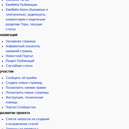
ЕжеВиКа-Публикации
ЕжеВиКа-Книги (бумажные и
электронные), аудиокурсы,
комментарии к недельным
разделам Торы, текущие
статьи
навигация
Заглавная страница
Алфавитный указатель
названий страниц
Новостной Портал
Раздел Публикаций
Случайная статья
участие
Сообщить об ошибке
Создать новую страницу
Посмотреть свежие правки
Посмотреть новые страницы
Инструкция, техническая
помощь
Портал Сообщества
развитие проекта
Список запросов на создание
и исправление статей
Запросы на перевод с