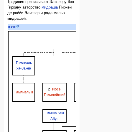
Традиция приписывает Элиэзеру бен
Гиркану авторство
мидраша
Пиркей
де-рабби Элиэзер и ряда малых
мидрашей.
Таннаи
— авторы
Ми
п
·
о
·
р
Гиллель
Шаммай
Рабби
Гамлиэль
Иоханан
ха-Закен
бен Заккай
р.
Иехошуа
р.
Иосе
р.
Элиэзер
Гамлиэль II
бен
Галилейский
бен Гиркан
Ханания
Элиша бен
р.
Иш
Рабби Акива
Абуя
бен 