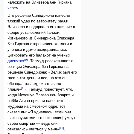
наложить на Элиэзера бен Гиркана
херем
.
Это решение Синедриона нанесло
тяжкий удар по авторитету рабби
Элиэзера и подорвало его влияние в
сфере установлений Галахи.
Изгнанного из Синедриона Элиэзера
бен Гиркана сторонились коллеги и
ученики и даже воздерживались
цитировать его hалахот на ученых
[9]
диспутах
. Талмуд рассказывает о
реакции Элиэзера бен Гиркана на
решение Синедриона: «Велик был его
гнев в тот день, и все, на что он
обращал взгляд, охватывало
[10]
пламя»
. Талмуд повествует, что,
когда Иехошуа Элазар бен Азария и
рабби Акива пришли навестить
мудреца на смертном одре, тот
сказал им: «Я удивлюсь, если они
[законоучители его поколения] умрут
своей смертью — ведь они
[11]
отказались учиться у меня»
.