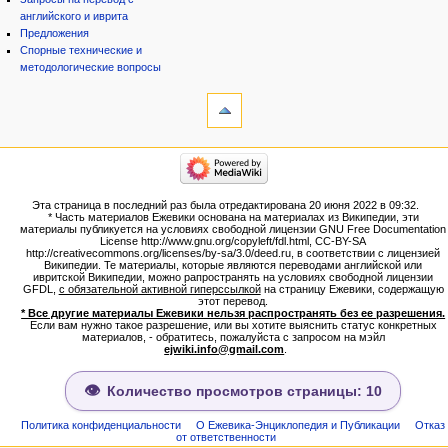
английского и иврита
Предложения
Спорные технические и
методологические вопросы
инструменты
Ссылки
сюда
Связанные
категории
правки
Израиль:Страна и
Служебные
государство
страницы
Иудаизм
Эта страница в последний раз была отредактирована 20 июня 2022 в 09:32.
Народ
Версия
* Часть материалов Ежевики основана на материалах из Википедии, эти
Проекты
для
материалы публикуется на условиях свободной лицензии GNU Free Documentation
Проекты/Участники/
License http://www.gnu.org/copyleft/fdl.html, CC-BY-SA
печати
дополнения
http://creativecommons.org/licenses/by-sa/3.0/deed.ru, в соответствии с лицензией
Постоянная
Публикации:Авторы
Википедии. Те материалы, которые являются переводами английской или
ивритской Википедии, можно рапространять на условиях свободной лицензии
ссылка
Публикации:Статьи по типу
GFDL,
с обязательной активной гиперссылкой
на страницу Ежевики, содержащую
Темы
Сведения
этот перевод.
о странице
* Все другие материалы Ежевики нельзя распространять без ее разрешения.
ежевиковый куст
Если вам нужно такое разрешение, или вы хотите выяснить статус конкретных
ЕжеВиКа,Еврейская Вики-
материалов, - обратитесь, пожалуйста с запросом на мэйл
ejwiki.info@gmail.com
.
энциклопедия
ЕжеВиКа-ТаНаХ
ЕжеВиКа-Публикации
Количество просмотров страницы: 10
ЕжеВиКа-Книги (бумажные и
электронные), аудиокурсы,
Политика конфиденциальности
О Ежевика-Энциклопедия и Публикации
Отказ
от ответственности
комментарии к недельным