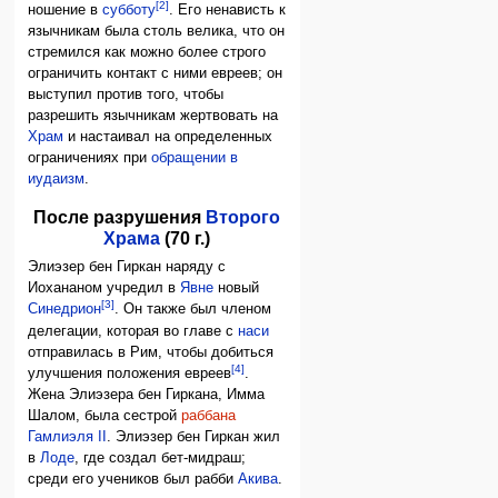
[2]
ношение в
субботу
. Его ненависть к
язычникам была столь велика, что он
стремился как можно более строго
ограничить контакт с ними евреев; он
выступил против того, чтобы
разрешить язычникам жертвовать на
Храм
и настаивал на определенных
ограничениях при
обращении в
иудаизм
.
После разрушения
Второго
Храма
(70 г.)
Элиэзер бен Гиркан наряду с
Иохананом учредил в
Явне
новый
[3]
Синедрион
. Он также был членом
делегации, которая во главе с
наси
отправилась в Рим, чтобы добиться
[4]
улучшения положения евреев
.
Жена Элиэзера бен Гиркана, Имма
Шалом, была сестрой
раббана
Гамлиэля II
. Элиэзер бен Гиркан жил
в
Лоде
, где создал бет-мидраш;
среди его учеников был рабби
Акива
.