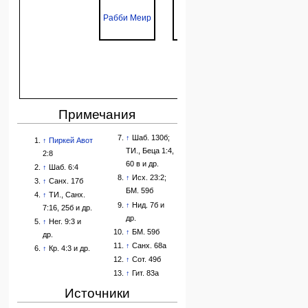
Рабби
р.
Иосе Бар
Рабби Меир
Иехуда бен
Халафта
Илай
Иехуда ха-
Рабб
Наси
Примечания
↑
Шаб. 130б;
↑
Пиркей Авот
ТИ., Беца 1:4,
2:8
60 в и др.
↑
Шаб. 6:4
↑
Исх. 23:2;
↑
Санх. 17б
БМ. 59б
↑
ТИ., Санх.
↑
Нид. 7б и
7:16, 25б и др.
др.
↑
Нег. 9:3 и
↑
БМ. 59б
др.
↑
Санх. 68а
↑
Кр. 4:3 и др.
↑
Сот. 49б
↑
Гит. 83а
Источники