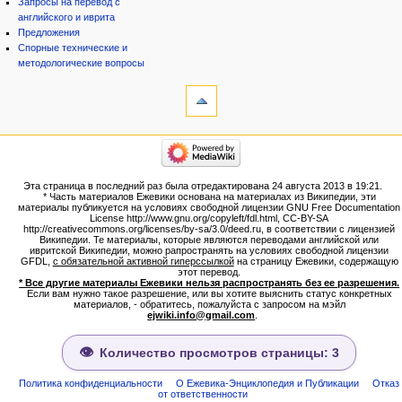
Запросы на перевод с
английского и иврита
Предложения
Спорные технические и
методологические вопросы
инструменты
Ссылки
сюда
Связанные
категории
правки
Израиль:Страна и
Служебные
государство
страницы
Иудаизм
Эта страница в последний раз была отредактирована 24 августа 2013 в 19:21.
Народ
Версия
* Часть материалов Ежевики основана на материалах из Википедии, эти
Проекты
для
материалы публикуется на условиях свободной лицензии GNU Free Documentation
Проекты/Участники/
License http://www.gnu.org/copyleft/fdl.html, CC-BY-SA
печати
дополнения
http://creativecommons.org/licenses/by-sa/3.0/deed.ru, в соответствии с лицензией
Постоянная
Публикации:Авторы
Википедии. Те материалы, которые являются переводами английской или
ивритской Википедии, можно рапространять на условиях свободной лицензии
ссылка
Публикации:Статьи по типу
GFDL,
с обязательной активной гиперссылкой
на страницу Ежевики, содержащую
Темы
Сведения
этот перевод.
о странице
* Все другие материалы Ежевики нельзя распространять без ее разрешения.
ежевиковый куст
Если вам нужно такое разрешение, или вы хотите выяснить статус конкретных
ЕжеВиКа,Еврейская Вики-
материалов, - обратитесь, пожалуйста с запросом на мэйл
ejwiki.info@gmail.com
.
энциклопедия
ЕжеВиКа-ТаНаХ
ЕжеВиКа-Публикации
Количество просмотров страницы: 3
ЕжеВиКа-Книги (бумажные и
электронные), аудиокурсы,
Политика конфиденциальности
О Ежевика-Энциклопедия и Публикации
Отказ
от ответственности
комментарии к недельным