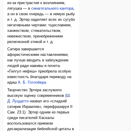
из-за пристрастия к возлияниям,
лягушка — в
синагогального
кантора
,
а он в свою очередь — в немую рыбу
и т. д. Эртер наделяет всех их сугубо
негативными чертами: тщеславием,
ханжеством, стяжательством,
невежеством, пренебрежением
религиозной этикой и т. д.
Сатира завершается
афористическими наставлениями,
как лучше вводить в заблуждение
людей ради наживы и почета.
«Гилгул нефеш» приобрела особую
известность благодаря переводу на
идиш
А. Б. Готлобера
.
Творчество Эртера заслужило
высокую оценку современников (
Ш.
Д. Луццатто
назвал его «сладкий
сатирик Израилев», перефразируя II
Сам. 23:1). Эртер одним из первых
среди писателей Хаскалы
воспользовался приемом
десакрализации библейской цитаты в