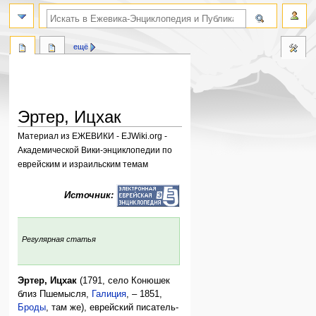
поиск по словам
ещё
Эртер, Ицхак
Материал из ЕЖЕВИКИ - EJWiki.org -
Академической Вики-энциклопедии по
еврейским и израильским темам
Перейти
Перейти
Источник:
к
к
навигации
поиску
:
Регулярная статья
Эртер, Ицхак
(1791, село Конюшек
близ Пшемысля,
Галиция
, – 1851,
Броды
, там же), еврейский писатель-