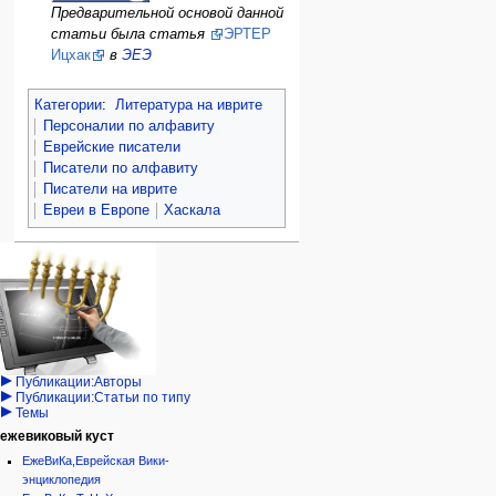
Предварительной основой данной
статьи была статья
ЭРТЕР
Ицхак
в
ЭЕЭ
Категории
:
Литература на иврите
Персоналии по алфавиту
Еврейские писатели
Писатели по алфавиту
Писатели на иврите
Евреи в Европе
Хаскала
Навигация
персональные инструменты
действия на странице
категории
Израиль:Страна и
войти
статья
государство
запрос
обсуждение
Иудаизм
учётной
читать
Народ
записи
просмотр
Проекты
кода
Проекты/Участники/
дополнения
история
Публикации:Авторы
Публикации:Статьи по типу
Темы
ежевиковый куст
ЕжеВиКа,Еврейская Вики-
энциклопедия