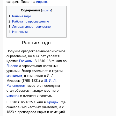
сатирик. Писал на
иврите
.
Содержание
1
Ранние годы
2
Работа по просвещению
3
Литературное творчество
4
Источники
Ранние годы
Получил ортодоксально-религиозное
образование, но в 14 лет увлекся
идеями
Ѓаскалы
. В 1816–18 гг. жил во
Львове
и зарабатывал частными
уроками. Эртер сблизился с кругом
маскилим
, в том числе с И. Л.
Мизесом (1798–1831) и
Ш. И. Л.
Рапопортом
, вместе с последним
стал объектом нападок местного
раввина
и потерял учеников.
С 1818 г. по 1825 г. жил в
Бродах
, где
сначала был частным учителем, а с
1823 г. преподавал иврит и немецкий