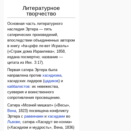
Литературное
творчество
Основная часть литературного
наследия Эртера — пять
сатирических произведений,
впоследствии объединенных автором
в книгу «hа-цофе ле-вет Исраэль»
(«Страж дома Израилева»; 1858,
издана посмертно; название —
цитата из Иех. 3:17).
Первая сатира Эртера была
направлена против
хасидизма
,
хасидских лидеров (
цадиков
) и
каббалистов
: их невежества,
суеверия и воинственного
сопротивления просвещению.
Сатира «Мозней мишкал» («Весы»,
Вена
, 1823) посвящена конфликту
Эртера с
раввинами
и
хасидами
во
Львове
, сатира «Хасидут ве-хохма»
(«Хасидизм и мудрость», Вена, 1836)