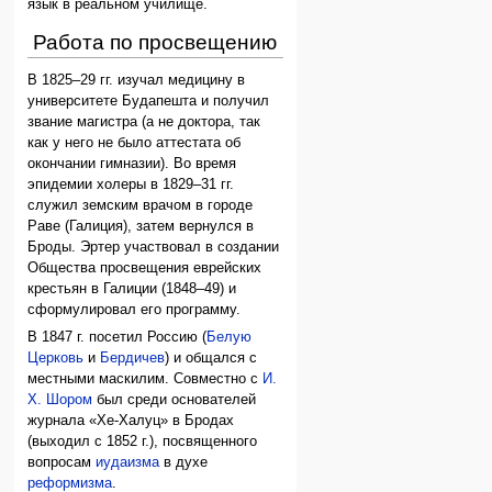
язык в реальном училище.
Работа по просвещению
В 1825–29 гг. изучал медицину в
университете Будапешта и получил
звание магистра (а не доктора, так
как у него не было аттестата об
окончании гимназии). Во время
эпидемии холеры в 1829–31 гг.
служил земским врачом в городе
Раве (Галиция), затем вернулся в
Броды. Эртер участвовал в создании
Общества просвещения еврейских
крестьян в Галиции (1848–49) и
сформулировал его программу.
В 1847 г. посетил Россию (
Белую
Церковь
и
Бердичев
) и общался с
местными маскилим. Совместно с
И.
Х. Шором
был среди основателей
журнала «Хе-Халуц» в Бродах
(выходил с 1852 г.), посвященного
вопросам
иудаизма
в духе
реформизма
.