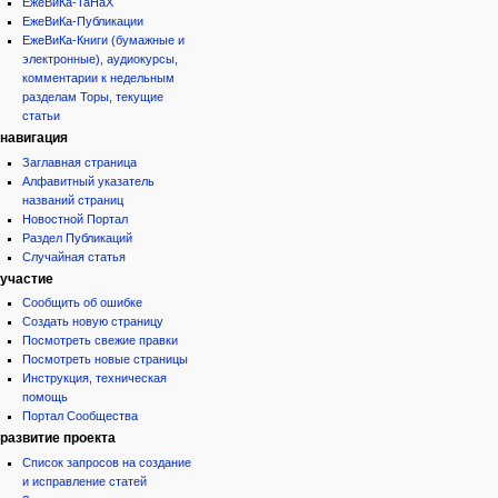
ЕжеВиКа-ТаНаХ
ЕжеВиКа-Публикации
ЕжеВиКа-Книги (бумажные и
электронные), аудиокурсы,
комментарии к недельным
разделам Торы, текущие
статьи
навигация
Заглавная страница
Алфавитный указатель
названий страниц
Новостной Портал
Раздел Публикаций
Случайная статья
участие
Сообщить об ошибке
Создать новую страницу
Посмотреть свежие правки
Посмотреть новые страницы
Инструкция, техническая
помощь
Портал Сообщества
развитие проекта
Список запросов на создание
и исправление статей