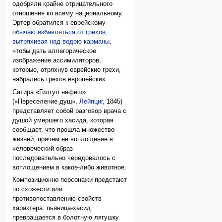
одобряли крайне отрицательного
отношения ко всему национальному.
Эртер обратился к еврейскому
обычаю избавляться от грехов,
вытряхивая над водою карманы
,
чтобы дать аллегорическое
изображение ассимиляторов,
которые, отряхнув еврейские грехи,
набрались грехов европейских.
Сатира «Гилгул нефеш»
(«Переселение душ»,
Лейпциг
, 1845)
представляет собой разговор врача с
душой умершего хасида, которая
сообщает, что прошла множество
жизней, причем ее воплощение в
человеческий образ
последовательно чередовалось с
воплощением в какое-либо животное.
Композиционно персонажи предстают
по схожести или
противопоставлению свойств
характера: пьяница-хасид
превращается в болотную лягушку