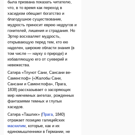
была призвана показать читателю,
что, в то время как переход в
хасидизм обещает богатство и
благодушное существование,
мудрость приносит еврею недругов и
гонителей, лишения и страдания. Но
Эртер восхваляет мудрость,
открывающую перед тем, кто ею
наделен, широкие области знания (в
том числе — науку о природе) и
избавляющую его от суеверий и
невежества.
Сатира «Тлунот Сани, Сансани ве-
Саменглоф» («Жалобы Сани,
Сансани и Саменглофа», Прага,
1838) рассказывает о засоряющих
мир никчемных ангелах, рожденных
фантазиями темных и глупых
хасидов.
Сатира «Ташлих» (
Прага
, 1840)
отражает позицию галицийских
маскилим
, которые, как и их
единомышленники в Германии, не