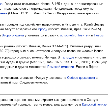
ов
. Город стал называться Иоппе. В 165 г. до н.э. эллинизированные
рт и расправился с погромщиками. Но удержать город ему не
неев
(I Макк. 12:34, II Макк. 12:3–7). Обнаружены руины крепости
 городом под сирийским патронажем; в 47 г. до н. э. Юлий Цезарь
иан Август возвратил его
Ироду
(Иосиф Флавий, Древ. 14:202–205).
да
Второго храма
упоминается в связи с
историей о Товите
и в
Новом
ии римлян (Иосиф Флавий, Война 3:414–431). Римляне разрушили
69–79) город был вновь отстроен и получил название Флавия Иоппе.
а городского рынка с именем Йеhуда. В
Талмуде
упоминается, что во
и Иудан и другие (Мег. 16 б, Таан. 16 б, Лев. Р. 6:5, 20:10). В общину
аппадокии и других местностей
Римской империи
. Евреи в Яффе
епископата, и епископ Фидус участвовал в
Соборе церковном
в
анзитный порт Средиземноморья.
хранился порт, но главным образом как пункт прибытия в Святую
ачительный городок. Тем не менее, ряд документов в
Каирской генизе
,