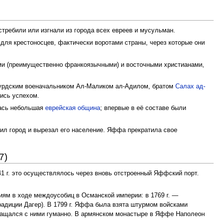
требили или изгнали из города всех евреев и мусульман.
для крестоносцев, фактически воротами страны, через которые они
ми (преимущественно франкоязычными) и восточными христианами,
н курдским военачальником Ал-Маликом ал-Адилом, братом
Салах ад-
лись успехом.
лась небольшая
еврейская община
; впервые в её составе были
ил город и вырезал его население. Яффа прекратила свое
7)
1 г. это осуществлялось через вновь отстроенный Яффский порт.
иям в ходе междоусобиц в Османской империи: в 1769 г. —
адиции Дагер). В 1799 г. Яффа была взята штурмом войсками
ращался с ними гуманно. В армянском монастыре в Яффе Наполеон