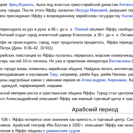
тория
Эрец-Исраэль
, была под властью греко-сирийской династии
Антиох
щину города. После этого Яффу захватил
Иехуда Маккавей
, разрушил по
мон присоединил Яффу к возрожденному еврейскому государству
Хасмо
реходила из рук в руки: в 66 г. до н. э.
Помпей
объявил Яффу свободным
нтоний отдал город египетской царице Клеопатре; в 30 г. до н. э. Октав
Яффе не происходило, город, порт продолжали процветать. Яффа перио
етра (Деян. 9:36–42, 10:911).
рейских повстанцев из Яффы пытались перерезать морские коммуникац
агерь частей 10-го легиона. Но уже в правление императора
Веспасиана
(
 городе вновь появилась еврейская община. Найдена печать инспектор
преподававшие и изучавшие
Тору
, например, рабби Ада, рабби Нахман, рабб
дены надгробные камни с именами евреев из
Александрии
,
Киренаики
, К
й одеждой, парфюмерией, коврами.
мской империи росла и христианская община Яффы. Город стал центром 
ирилл Александрийский описывает Яффу как важный торговый центр и тр
Арабский период
 636 г. Яффа потеряла свое значение как крепость и торговый центр. Со
ников. Арабский географ Ибн Батлан в 1050 г. описывает Яффу как незн
наличие в Яффе общины с
раввинским судом
.