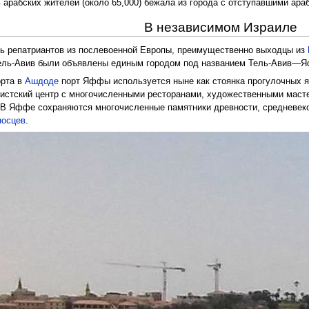
ь арабских жителей (около 65,000) бежала из города с отступавшими ара
В независимом Израиле
ть репатриантов из послевоенной Европы, преимущественно выходцы из
Тель-Авив были объявлены единым городом под названием Тель-Авив—
орта в
Ашдоде
порт Яффы используется ныне как стоянка прогулочных я
ристский центр с многочисленными ресторанами, художественными мастер
 В Яффе сохраняются многочисленные памятники древности, средневеко
носцев
.