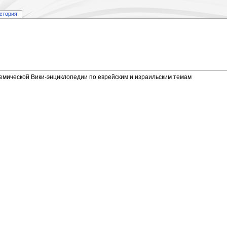
стория
демической Вики-энциклопедии по еврейским и израильским темам