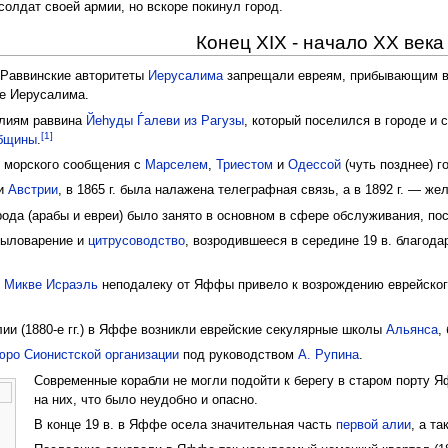
олдат своей армии, но вскоре покинул город.
Конец XIX - начало XX века
 Раввинские авторитеты
Иерусалима
запрещали евреям, прибывающим 
ме Иерусалима.
илиям раввина
Йеhуды Ѓалеви из Рагузы
, который поселился в городе и 
[1]
общины
.
го морского сообщения с
Марселем
,
Триестом
и
Одессой
(чуть позднее) г
и
Австрии
, в 1865 г. была налажена телеграфная связь, а в 1892 г. — 
орода (арабы и евреи) было занято в основном в сфере обслуживания, 
мыловарение и
цитрусоводство
, возродившееся в середине 19 в. благод
ы
Микве Исраэль
неподалеку от Яффы привело к возрождению еврейского
ии (1880-е гг.) в Яффе возникли еврейские секулярные школы
Альянса
,
юро Сионистской организации
под руководством
А. Рупина
.
Современные корабли не могли подойти к берегу в старом порту 
на них, что было неудобно и опасно.
В конце 19 в. в Яффе осела значительная часть
первой алии
, а т