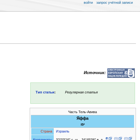
войти
запрос учётной записи
Источник:
Тип статьи
:
Регулярная статья
Часть Тель-Авива
Яффа
יפו
Страна
Израиль
🌍
(G)
(O)
32°03′16″ с. ш. 34°45′06″ в. д.
Координаты