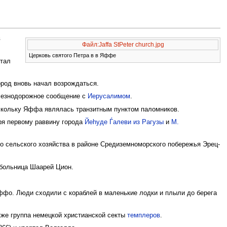
в
Файл:Jaffa StPeter church.jpg
Церковь святого Петра в в Яффе
стал
ород вновь начал возрождаться.
железнодорожное сообщение с
Иерусалимом
.
поскольку Яффа являлась транзитным пунктом паломников.
аря первому раввину города
Йеhуде Ѓалеви из Рагузы
и
М.
 сельского хозяйства в районе Средиземноморского побережья Эрец-
 больница Шаарей Цион.
Яффо. Люди сходили с кораблей в маленькие лодки и плыли до берега
акже группа немецкой христианской секты
темплеров
.