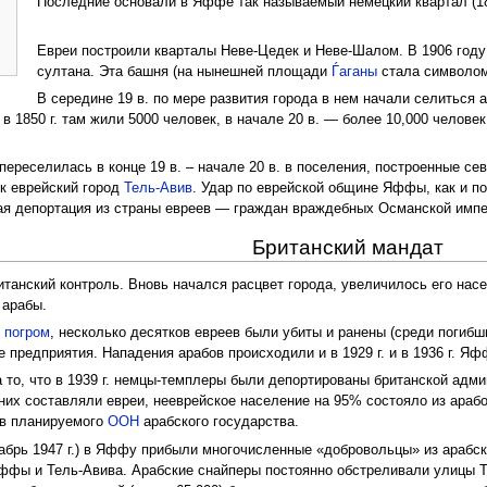
Последние основали в Яффе так называемый немецкий квартал (18
Евреи построили кварталы Неве-Цедек и Неве-Шалом. В 1906 году
султана. Эта башня (на нынешней площади
Ѓаганы
стала символо
В середине 19 в. по мере развития города в нем начали селиться 
 1850 г. там жили 5000 человек, в начале 20 в. — более 10,000 челове
переселилась в конце 19 в. – начале 20 в. в поселения, построенные с
ик еврейский город
Тель-Авив
. Удар по еврейской общине Яффы, как и п
ая депортация из страны евреев — граждан враждебных Османской импе
Британский мандат
танский контроль. Вновь начался расцвет города, увеличилось его насел
 арабы.
 погром
, несколько десятков евреев были убиты и ранены (среди погиб
 предприятия. Нападения арабов происходили и в 1929 г. и в 1936 г. Я
а то, что в 1939 г. немцы-темплеры были депортированы британской адм
 них составляли евреи, нееврейское население на 95% состояло из араб
ав планируемого
ООН
арабского государства.
абрь 1947 г.) в Яффу прибыли многочисленные «добровольцы» из арабс
фы и Тель-Авива. Арабские снайперы постоянно обстреливали улицы Те