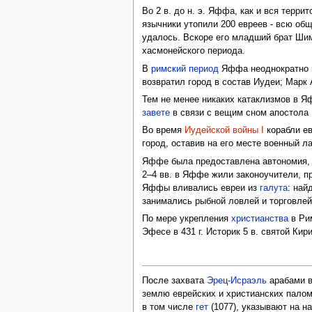
Во 2 в. до н. э. Яффа, как и вся терри
язычники утопили 200 евреев - всю об
удалось. Вскоре его младший брат Ши
хасмонейского периода.
В
римский период
Яффа неоднократно пе
возвратил город в состав Иудеи; Марк А
Тем не менее никаких катаклизмов в 
завете
в связи с вещим сном апостола П
Во время
Иудейской войны I
корабли ев
город, оставив на его месте военный л
Яффе была предоставлена автономия, в
2–4 вв. в Яффе жили законоучители, 
Яффы вливались евреи из
галута
: най
занимались рыбной ловлей и торговле
По мере укрепления
христианства
в Ри
Эфесе в 431 г. Историк 5 в. святой К
После захвата
Эрец-Исраэль
арабами в
землю еврейских и христианских палом
в том числе
гет
(1077), указывают на 