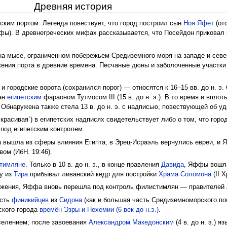
Древняя история
ким портом. Легенда повествует, что город построил сын
Ноя
Яфет
(от
фы). В древнегреческих мифах рассказывается, что Посейдон приковал
а мысе, ограниченном побережьем Средиземного моря на западе и север
ения порта в древние времена. Песчаные дюны и заболоченные участки
 городские ворота (сохранился порог) — относятся к 16–15 вв. до н. э
ван
египетским
фараоном Тутмосом III (15 в. до н. э.). В то время и впло
Обнаружена также стела 13 в. до н. э. с надписью, повествующей об уд
`красивая`) в египетских надписях свидетельствует либо о том, что гор
под египетским контролем.
фа вышла из сферы влияния Египта; в Эрец-Исраэль вернулись евреи, 
ом (ИбН. 19:46).
тимляне
. Только в 10 в. до н. э., в конце правления
Давида
, Яффы вошла
фу из
Тира
прибывал ливанский кедр для постройки
Храма
Соломона
(II Х
жения, Яффа вновь перешла под контроль филистимлян — правителей
асть
финикийцев
из
Сидона
(как и большая часть Средиземноморского по
ского города
времён Эзры и Нехемии (6 век до н.э.)
.
елением; после завоевания
Александром Македонским
(4 в. до н. э.) 