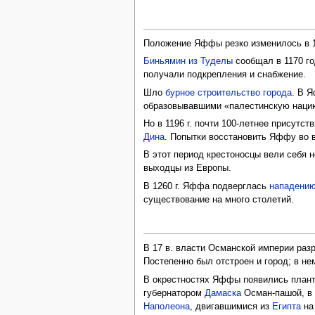
Положение Яффы резко изменилось в 1
Биньямин из Туделы
сообщал в 1170 го
получали подкрепления и снабжение.
Шло
бурное строительство города
. В 
образовывавшими «палестинскую нац
Но в 1196 г. почти 100-летнее присут
Дина
. Попытки восстановить Яффу во вр
В этот период крестоносцы вели себя 
выходцы из Европы.
В 1260 г. Яффа подверглась
нападению
существование на много столетий.
В 17 в. власти Османской империи раз
Постепенно был отстроен и город; в н
В окрестностях Яффы появились планта
губернатором
Дамаска
Осман-пашой, в 
Наполеона
, двигавшимися из
Египта
н