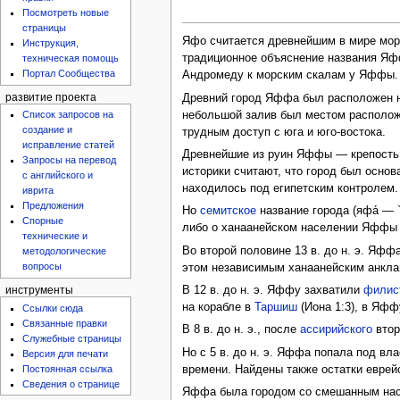
Посмотреть новые
страницы
Яфо считается древнейшим в мире морс
Инструкция,
традиционное объяснение названия Яф
техническая помощь
Портал Сообщества
Андромеду к морским скалам у Яффы.
Древний город Яффа был расположен н
развитие проекта
небольшой залив был местом располож
Список запросов на
создание и
трудным доступ с юга и юго-востока.
исправление статей
Древнейшие из руин Яффы — крепость и
Запросы на перевод
историки считают, что город был осно
с английского и
находилось под египетским контролем. 
иврита
Предложения
Но
семитское
название города (яфа́ — 
Спорные
либо о ханаанейском населении Яффы 
технические и
Во второй половине 13 в. до н. э. Яф
методологические
вопросы
этом независимым ханаанейским анклав
В 12 в. до н. э. Яффу захватили
филис
инструменты
на корабле в
Таршиш
(Иона 1:3), в Яф
Ссылки сюда
Связанные правки
В 8 в. до н. э., после
ассирийского
втор
Служебные страницы
Но с 5 в. до н. э. Яффа попала под вл
Версия для печати
времени. Найдены также остатки еврей
Постоянная ссылка
Сведения о странице
Яффа была городом со смешанным нас