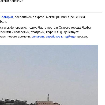
бскими войсками.
Болгарии
, поселились в Яффе. 4 октября 1949 г. решением
Яффа.
хт и рыболовецких лодок. Часть порта и Старого города Яффы
скими и галереями, театрами, кафе и т. д. Действует
вья, нового времени,
синагоги
,
еврейское кладбище
, церкви,