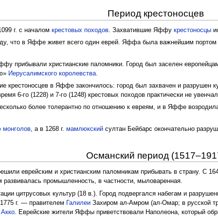
Период крестоносцев
099 г. с началом
крестовых походов
. Захватившие Яффу
крестоносцы
ис
ду, что в Яффе живет всего один еврей. Яффа была важнейшим портом 
Яффу прибывали христианские паломники. Город был заселен европейца
ию»
Иерусалимского королевства
.
ствие крестоносцев в Яффе закончилось: город был захвачен и разруше
емя 6-го (1228) и 7-го (1248) крестовых походов практически не увенча
несколько более толерантно по отношению к евреям, и в Яффе возроди
 монголов
, а в 1268 г.
мамлюкский
султан Бейбарс окончательно разруш
Османский период (1517–191
решили еврейским и христианским паломникам прибывать в страну. С 164
ем развивалась промышленность, в частности, мыловаренная.
ции цитрусовых культур (18 в.). Город подвергался набегам и разрушен
1775 г. — правителем
Галилеи
Захиром ал-Амром (ал-Омар; в русской тр
а
Акко
. Еврейские жители Яффы приветствовали Наполеона, который об