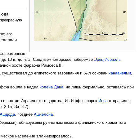
сюда
 прекрасную
е; его
 сделали
. Современные
ть до 13 в. до н. э. Средиземноморское побережье
Эрец-Исраэль
ачной охоте фараона Рамсеса II.
од существовал до египетского завоевания и был основан
ханаанеями
,
и Яффа вошла в надел
колена Дана
, но лишь формально, оставаясь при
 в состав Израильского царства. Из Яффы пророк
Иона
отправился
р. 2:15, Эз. 3:7).
Ашдода
, позднее
Ашкелона
.
бережья); обнаружены руины языческого финикийского храма того
языческое население эллинизировалось.