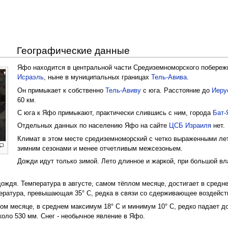
Географические данные
Яфо находится в центральной части Средиземноморского побере
Исраэль
, ныне в муниципальных границах
Тель-Авива
.
Он примыкает к собственно
Тель-Авиву
с юга. Расстояние до
Иеру
60 км.
С юга к Яфо примыкают, практически слившись с ним, города
Бат-
Отдельных данных по населению Яфо на сайте
ЦСБ Израиля
нет.
Климат в этом месте средиземноморский с четко выраженными ле
зимним сезонами и менее отчетливым межсезоньем.
Дожди идут только зимой. Лето длинное и жаркой, при большой в
дождя. Температура в августе, самом тёплом месяце, достигает в сред
пература, превышающая 35° C, редка в связи со сдерживающее воздейст
ом месяце, в среднем максимум 18° C и минимум 10° C, редко падает до
коло 530 мм. Снег - необычное явление в Яфо.