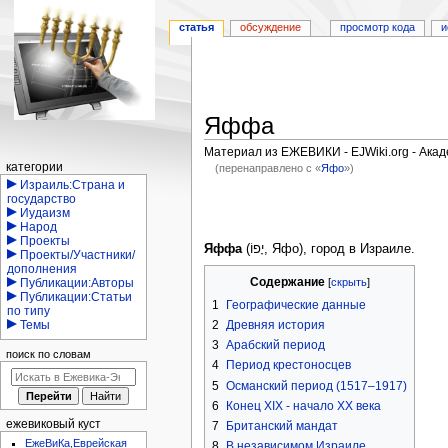
статья
обсуждение
просмотр кода
и
Яффа
Материал из ЕЖЕВИКИ - EJWiki.org - Ака
Навигация
категории
(перенаправлено с «
Яфо
»)
Израиль:Страна и
Перейти
Перейти
государство
Иудаизм
к
к
Народ
навигации
поиску
Проекты
Яффа
(יָפוֹ, Яфо), город в Израиле.
Проекты/Участники/
дополнения
Содержание
Публикации:Авторы
Публикации:Статьи
1
Географические данные
по типу
2
Древняя история
Темы
3
Арабский период
поиск по словам
4
Период крестоносцев
5
Османский период (1517–1917)
6
Конец XIX - начало XX века
ежевиковый куст
7
Британский мандат
ЕжеВиКа,Еврейская
8
В независимом Израиле