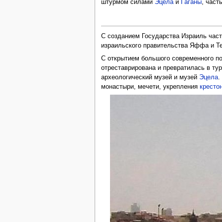
штурмом силами
Эцела
и
Ѓаганы
, част
С созданием Государства Израиль час
израильского правительства Яффа и 
С открытием большого современного п
отреставрирована и превратилась в ту
археологический музей и музей
Эцела
.
монастыри, мечети, укрепления
кресто