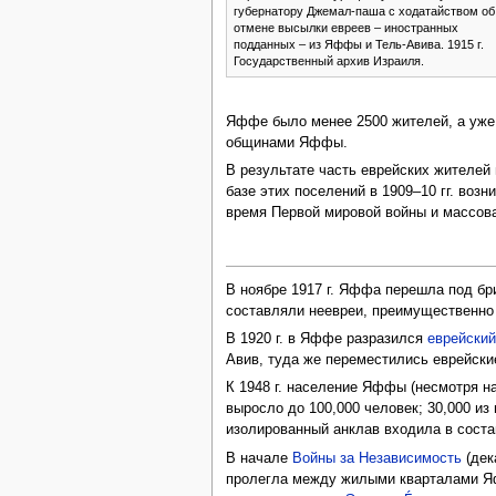
губернатору Джемал-паша с ходатайством об
отмене высылки евреев – иностранных
подданных – из Яффы и Тель-Авива. 1915 г.
Государственный архив Израиля.
Яффе было менее 2500 жителей, а уже в
общинами Яффы.
В результате часть еврейских жителей 
базе этих поселений в 1909–10 гг. возн
время Первой мировой войны и массов
В ноябре 1917 г. Яффа перешла под бри
составляли неевреи, преимущественно
В 1920 г. в Яффе разразился
еврейский
Авив, туда же переместились еврейские
К 1948 г. население Яффы (несмотря н
выросло до 100,000 человек; 30,000 из
изолированный анклав входила в сост
В начале
Войны за Независимость
(дек
пролегла между жилыми кварталами Яф