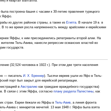
66) и квартал Валгалла.
 была построена башня с часами к 30-летию правления турецкого
м Яффо.
арабы из других районов страны, а также из
Египта
. В начале 19 в. в
к. В то же время росла напряженность между арабскими и еврейскими
евернее Яффы, к ним присоединились репатрианты второй алии. На
о жителям Тель-Авива, нанесли репрессии османских властей во
рии государств.
ение (32,524 человека в 1922 г.). При этом две трети населения
ших — писатель
И. Х. Бреннер
). Тысячи евреев ушли из Яфо в Тель-
ффский порт был закрыт для еврейской репатриации.
инистрацией в
Австралию
как граждане враждебного государства)
ов. В связи с этим Яффа, согласно
плану раздела Палестины
, как
ких стран. Евреи бежали из Яффы в
Тель-Авив
, а линия фронта
ль-Авива с минаретов мечетей. 13 мая 1948 г. Яффа была взята