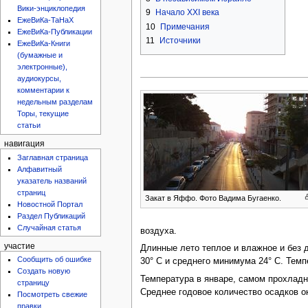
Вики-энциклопедия
9
Начало XXI века
ЕжеВиКа-ТаНаХ
10
Примечания
ЕжеВиКа-Публикации
11
Источники
ЕжеВиКа-Книги
(бумажные и
электронные),
аудиокурсы,
комментарии к
недельным разделам
Торы, текущие
статьи
навигация
Заглавная страница
Алфавитный
указатель названий
страниц
Закат в Яффо. Фото Вадима Бугаенко.
Новостной Портал
Раздел Публикаций
Случайная статья
воздуха.
участие
Длинные лето теплое и влажное и без 
Сообщить об ошибке
30° C и среднего минимума 24° C. Тем
Создать новую
Температура в январе, самом прохладн
страницу
Среднее годовое количество осадков о
Посмотреть свежие
правки