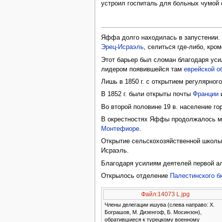
устроил госпиталь для больных чумой с
Яффа долго находилась в запустении.
Эрец-Исраэль
, селиться где-либо, кро
Этот барьер был сломан благодаря ус
лидером появившейся там
еврейской 
Лишь в 1850 г. с открытием регулярно
В 1852 г. были открыты почты
Франции
Во второй половине 19 в. население г
В окрестностях Яффы продолжалось 
Монтефиоре
.
Открытие сельскохозяйственной школ
Исраэль.
Благодаря усилиям деятелей первой ал
Открылось отделение
Палестинского б
Файл:14073 L.jpg
Члены делегации ишува (слева направо: Х.
Бограшов, М. Дизенгоф, Б. Мосинзон),
обратившиеся к турецкому военному