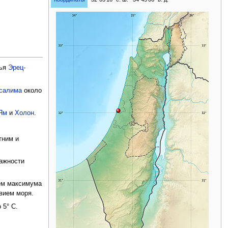
жья
Эрец-
салима
около
Ям
и
Холон
.
тним и
лажности
нем максимума
вием моря.
 5° C.