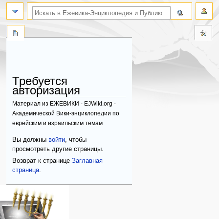
поиск по словам
Требуется
авторизация
Материал из ЕЖЕВИКИ - EJWiki.org -
Академической Вики-энциклопедии по
еврейским и израильским темам
Перейти
Перейти
Вы должны
войти
, чтобы
к
к
просмотреть другие страницы.
навигации
поиску
Возврат к странице
Заглавная
страница
.
Навигация
персональные инструменты
действия на странице
категории
Израиль:Страна и
войти
служебная
государство
запрос
страница
Иудаизм
учётной
Народ