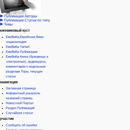
записи
Проекты
Проекты/Участники/
дополнения
Публикации:Авторы
Публикации:Статьи по типу
Темы
ежевиковый куст
ЕжеВиКа,Еврейская Вики-
энциклопедия
ЕжеВиКа-ТаНаХ
ЕжеВиКа-Публикации
ЕжеВиКа-Книги (бумажные и
электронные), аудиокурсы,
комментарии к недельным
разделам Торы, текущие
статьи
навигация
Заглавная страница
Алфавитный указатель
названий страниц
Новостной Портал
Раздел Публикаций
Случайная статья
участие
Сообщить об ошибке