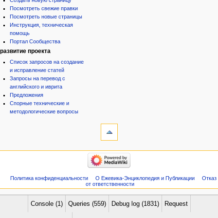
Создать новую страницу
Посмотреть свежие правки
Посмотреть новые страницы
Инструкция, техническая
помощь
Портал Сообщества
развитие проекта
Список запросов на создание
и исправление статей
Запросы на перевод с
английского и иврита
Предложения
Спорные технические и
методологические вопросы
инструменты
Служебные
страницы
Версия
категории
для
Израиль:Страна и
печати
государство
Иудаизм
Политика конфиденциальности
О Ежевика-Энциклопедия и Публикации
Отказ
Народ
от ответственности
Проекты
Проекты/Участники/
дополнения
Console (1)
Queries (559)
Debug log (1831)
Request
Публикации:Авторы
Публикации:Статьи по типу