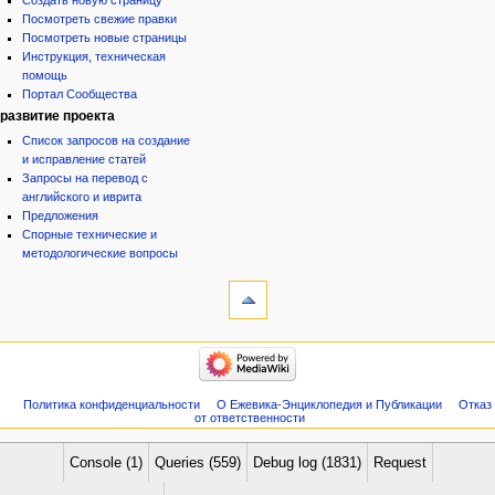
Создать новую страницу
Посмотреть свежие правки
Посмотреть новые страницы
Инструкция, техническая
помощь
Портал Сообщества
развитие проекта
Список запросов на создание
и исправление статей
Запросы на перевод с
английского и иврита
Предложения
Спорные технические и
методологические вопросы
инструменты
Служебные
страницы
Версия
категории
для
Израиль:Страна и
печати
государство
Иудаизм
Политика конфиденциальности
О Ежевика-Энциклопедия и Публикации
Отказ
Народ
от ответственности
Проекты
Проекты/Участники/
дополнения
Console (1)
Queries (559)
Debug log (1831)
Request
Публикации:Авторы
Публикации:Статьи по типу