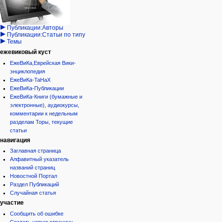
записи
Проекты
Проекты/Участники/
дополнения
Публикации:Авторы
Публикации:Статьи по типу
Темы
ежевиковый куст
ЕжеВиКа,Еврейская Вики-
энциклопедия
ЕжеВиКа-ТаНаХ
ЕжеВиКа-Публикации
ЕжеВиКа-Книги (бумажные и
электронные), аудиокурсы,
комментарии к недельным
разделам Торы, текущие
статьи
навигация
Заглавная страница
Алфавитный указатель
названий страниц
Новостной Портал
Раздел Публикаций
Случайная статья
участие
Сообщить об ошибке