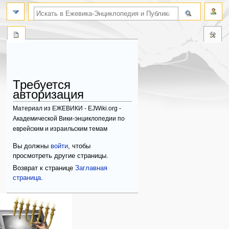
поиск по словам
Требуется
авторизация
Материал из ЕЖЕВИКИ - EJWiki.org -
Академической Вики-энциклопедии по
еврейским и израильским темам
Перейти
Перейти
Вы должны
войти
, чтобы
к
к
просмотреть другие страницы.
навигации
поиску
Возврат к странице
Заглавная
страница
.
Навигация
персональные инструменты
действия на странице
категории
Израиль:Страна и
войти
служебная
государство
запрос
страница
Иудаизм
учётной
Народ