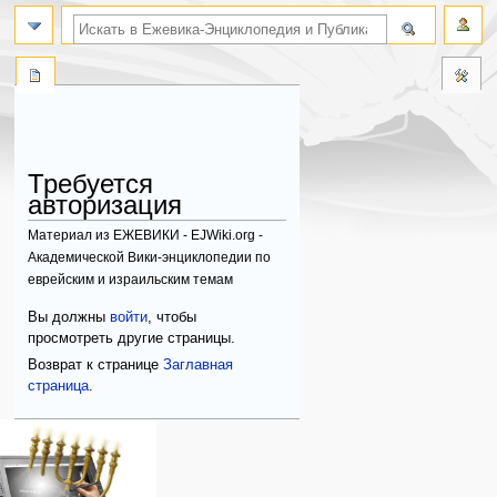
поиск по словам
Требуется
авторизация
Материал из ЕЖЕВИКИ - EJWiki.org -
Академической Вики-энциклопедии по
еврейским и израильским темам
Перейти
Перейти
Вы должны
войти
, чтобы
к
к
просмотреть другие страницы.
навигации
поиску
Возврат к странице
Заглавная
страница
.
Навигация
персональные инструменты
действия на странице
категории
Израиль:Страна и
войти
служебная
государство
запрос
страница
Иудаизм
учётной
Народ