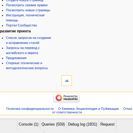
Создать новую страницу
Посмотреть свежие правки
Посмотреть новые страницы
Инструкция, техническая
помощь
Портал Сообщества
развитие проекта
Список запросов на создание
и исправление статей
Запросы на перевод с
английского и иврита
Предложения
Спорные технические и
методологические вопросы
инструменты
Служебные
страницы
Версия
категории
для
Израиль:Страна и
печати
государство
Иудаизм
Политика конфиденциальности
О Ежевика-Энциклопедия и Публикации
Отказ
Народ
от ответственности
Проекты
Проекты/Участники/
дополнения
Console (1)
Queries (559)
Debug log (1831)
Request
Публикации:Авторы
Публикации:Статьи по типу