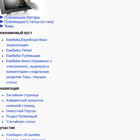
записи
Проекты
Проекты/Участники/
дополнения
Публикации:Авторы
Публикации:Статьи по типу
Темы
ежевиковый куст
ЕжеВиКа,Еврейская Вики-
энциклопедия
ЕжеВиКа-ТаНаХ
ЕжеВиКа-Публикации
ЕжеВиКа-Книги (бумажные и
электронные), аудиокурсы,
комментарии к недельным
разделам Торы, текущие
статьи
навигация
Заглавная страница
Алфавитный указатель
названий страниц
Новостной Портал
Раздел Публикаций
Случайная статья
участие
Сообщить об ошибке