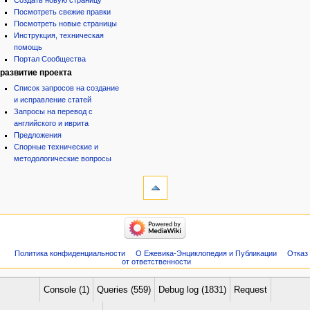
Создать новую страницу
Посмотреть свежие правки
Посмотреть новые страницы
Инструкция, техническая
помощь
Портал Сообщества
развитие проекта
Список запросов на создание
и исправление статей
Запросы на перевод с
английского и иврита
Предложения
Спорные технические и
методологические вопросы
инструменты
Служебные
страницы
Версия
категории
для
Израиль:Страна и
печати
государство
Иудаизм
Политика конфиденциальности
О Ежевика-Энциклопедия и Публикации
Отказ
Народ
от ответственности
Проекты
Проекты/Участники/
дополнения
Console (1)
Queries (559)
Debug log (1831)
Request
Публикации:Авторы
Публикации:Статьи по типу