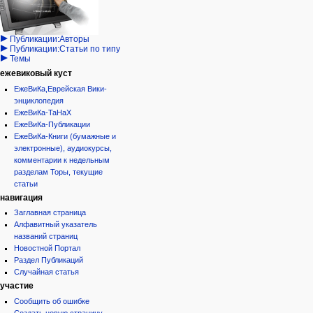
записи
Проекты
Проекты/Участники/
дополнения
Публикации:Авторы
Публикации:Статьи по типу
Темы
ежевиковый куст
ЕжеВиКа,Еврейская Вики-
энциклопедия
ЕжеВиКа-ТаНаХ
ЕжеВиКа-Публикации
ЕжеВиКа-Книги (бумажные и
электронные), аудиокурсы,
комментарии к недельным
разделам Торы, текущие
статьи
навигация
Заглавная страница
Алфавитный указатель
названий страниц
Новостной Портал
Раздел Публикаций
Случайная статья
участие
Сообщить об ошибке