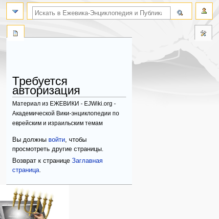
поиск по словам
Требуется
авторизация
Материал из ЕЖЕВИКИ - EJWiki.org -
Академической Вики-энциклопедии по
еврейским и израильским темам
Перейти
Перейти
Вы должны
войти
, чтобы
к
к
просмотреть другие страницы.
навигации
поиску
Возврат к странице
Заглавная
страница
.
Навигация
персональные инструменты
действия на странице
категории
Израиль:Страна и
войти
служебная
государство
запрос
страница
Иудаизм
учётной
Народ