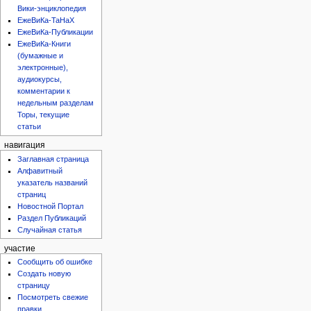
Вики-энциклопедия
ЕжеВиКа-ТаНаХ
ЕжеВиКа-Публикации
ЕжеВиКа-Книги
(бумажные и
электронные),
аудиокурсы,
комментарии к
недельным разделам
Торы, текущие
статьи
навигация
Заглавная страница
Алфавитный
указатель названий
страниц
Новостной Портал
Раздел Публикаций
Случайная статья
участие
Сообщить об ошибке
Создать новую
страницу
Посмотреть свежие
правки