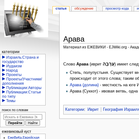
статья
обсуждение
просмотр кода
и
Арава
Материал из ЕЖЕВИКИ - EJWiki.org - Ака
Навигация
категории
Перейти
Перейти
Израиль:Страна и
государство
к
к
עֲרָבָה
Слово
Арава
(иврит
) имеет сле
Иудаизм
навигации
поиску
Народ
Степь, полупустыня. Существует мне
Проекты
происходит от этого слова; таким об
Проекты/Участники/
дополнения
Арава (долина)
- местность на юге 
Публикации:Авторы
Арава (Суккот) - ивовая ветвь, одна
Публикации:Статьи
по типу
Темы
Категории
:
Иврит
География Израил
поиск по словам
ежевиковый куст
ЕжеВиКа,Еврейская