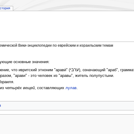
стория
демической Вики-энциклопедии по еврейским и израильским темам
дующие основные значения:
ערבי
ние, что ивритский этноним "арави́" (
), означающий "араб", грамма
разом, "арави" - это человек из "аравы", житель полупустыни.
Израиля.
 из
четырёх вещей
, составляющих
лулав
.
я