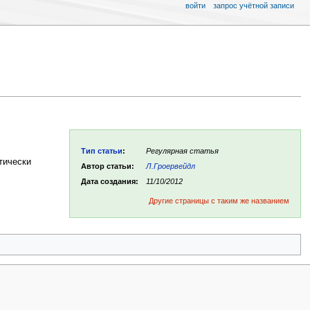
войти
запрос учётной записи
Тип статьи
:
Регулярная статья
тически
Автор статьи:
Л.Гроервейдл
Дата создания:
11/10/2012
Другие страницы с таким же названием