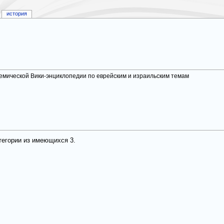
история
демической Вики-энциклопедии по еврейским и израильским темам
тегории из имеющихся 3.