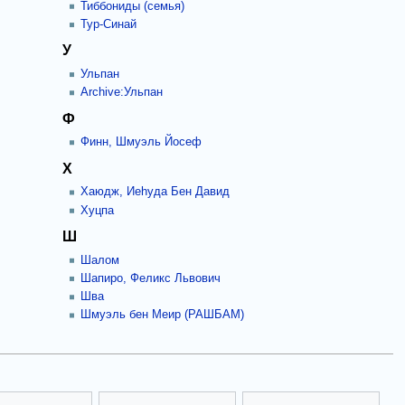
Тиббониды (семья)
Тур-Синай
У
Ульпан
Archive:Ульпан
Ф
Финн, Шмуэль Йосеф
Х
Хаюдж, Иеhуда Бен Давид
Хуцпа
Ш
Шалом
Шапиро, Феликс Львович
Шва
Шмуэль бен Меир (РАШБАМ)