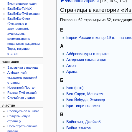
Филологи Израиля
‎
(1 К, 14 С, 1 Ф)
Вики-энциклопедия
Страницы в категории «Ив
ЕжеВиКа-ТаНаХ
ЕжеВиКа-Публикации
ЕжеВиКа-Книги
Показаны 62 страницы из 62, находящих
(бумажные и
электронные),
E
аудиокурсы,
Eвреи России в конце 19 в. – начале
комментарии к
недельным разделам
А
Торы, текущие
Аббревиатуры в иврите
статьи
Академия языка иврит
навигация
Амен
Заглавная страница
Арава
Алфавитный
указатель названий
Б
страниц
Новостной Портал
Бен (сын)
Раздел Публикаций
Бен Сарук, Менахем
Случайная статья
Бен-Йеhуда, Элиэзер
участие
Брит иврит оламит
Сообщить об ошибке
В
Создать новую
страницу
Вайнгрин, Джейкоб
Посмотреть свежие
Война языков
правки