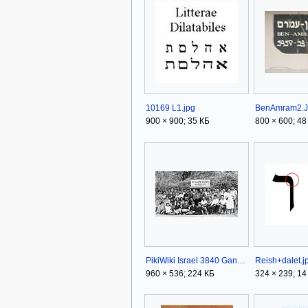
10169 L1.jpg
BenAmram2.
900 × 900; 35 КБ
800 × 600; 48
PikiWiki Israel 3840 Gan-Shmuel sg1- 19.jpg
Reish+dalet.j
960 × 536; 224 КБ
324 × 239; 14