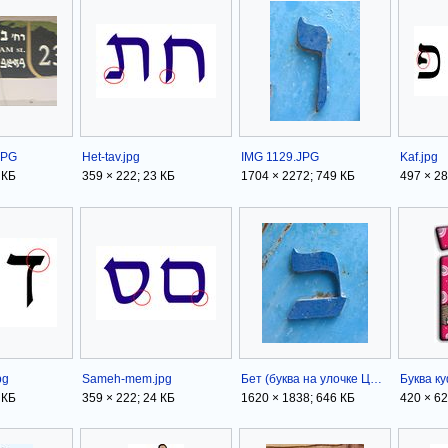
JPG
Het-tav.jpg
IMG 1129.JPG
Kaf.jpg
 КБ
359 × 222; 23 КБ
1704 × 2272; 749 КБ
497 × 28
pg
Sameh-mem.jpg
Бет (буква на улочке Цфата).JPG
Буква ку
 КБ
359 × 222; 24 КБ
1620 × 1838; 646 КБ
420 × 62