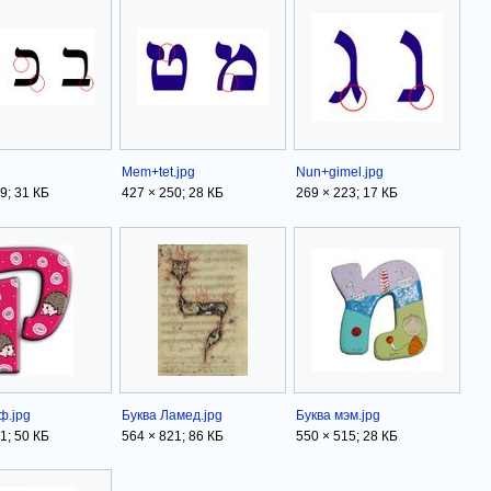
Mem+tet.jpg
Nun+gimel.jpg
9; 31 КБ
427 × 250; 28 КБ
269 × 223; 17 КБ
ф.jpg
Буква Ламед.jpg
Буква мэм.jpg
1; 50 КБ
564 × 821; 86 КБ
550 × 515; 28 КБ