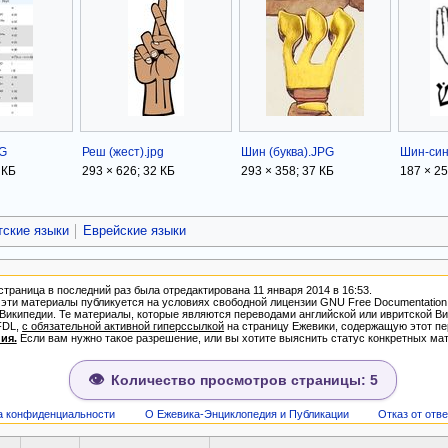
PG
Реш (жест).jpg
Шин (буква).JPG
Шин-син
 КБ
293 × 626; 32 КБ
293 × 358; 37 КБ
187 × 25
ские языки
Еврейские языки
страница в последний раз была отредактирована 11 января 2014 в 16:53.
ти материалы публикуется на условиях свободной лицензии GNU Free Documentation Lice
зией Википедии. Те материалы, которые являются переводами английской или ивритской
FDL,
с обязательной активной гиперссылкой
на страницу Ежевики, содержащую этот пе
ия.
Если вам нужно такое разрешение, или вы хотите выяснить статус конкретных мат
Количество просмотров страницы: 5
а конфиденциальности
О Ежевика-Энциклопедия и Публикации
Отказ от отв