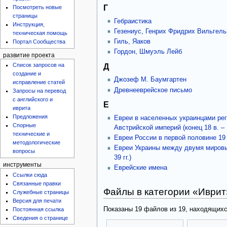
Г
Посмотреть новые
страницы
Гебраистика
Инструкция,
Гезениус, Генрих Фридрих Вильгел
техническая помощь
Гиль, Яаков
Портал Сообщества
Гордон, Шмуэль Лейб
развитие проекта
Д
Список запросов на
создание и
Джозеф М. Баумгартен
исправление статей
Древнееврейское письмо
Запросы на перевод
с английского и
Е
иврита
Предложения
Евреи в населенных украинцами рег
Спорные
Австрийской империй (конец 18 в. – 1
технические и
Евреи России в первой половине 19 
методологические
Евреи Украины между двумя мировы
вопросы
39 гг.)
инструменты
Еврейские имена
Ссылки сюда
Связанные правки
Файлы в категории «Иврит
Служебные страницы
Версия для печати
Показаны 19 файлов из 19, находящихс
Постоянная ссылка
Сведения о странице