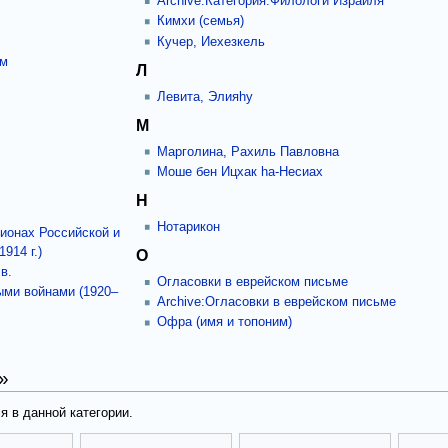
Archive:Категория:Филологи Израиля
Кимхи (семья)
Кучер, Иехезкель
ьм
Л
Левита, Элияhу
М
Марголина, Рахиль Павловна
Моше бен Ицхак hа-Несиах
Н
Нотарикон
ионах Российской и
914 г.)
О
в.
Огласовки в еврейском письме
ми войнами (1920–
Archive:Огласовки в еврейском письме
Офра (имя и топоним)
»
я в данной категории.