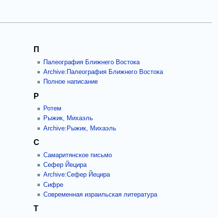
П
Палеография Ближнего Востока
Archive:Палеография Ближнего Востока
Полное написание
Р
Ротем
Рыжик, Михаэль
Archive:Рыжик, Михаэль
С
Самаритянское письмо
Сефер Йецира
Archive:Сефер Йецира
Сифре
Современная израильская литература
Т