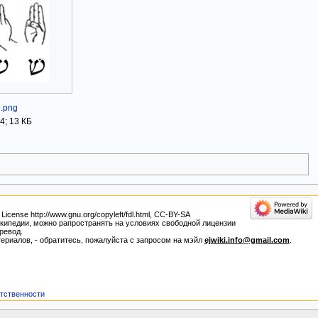
.png
4; 13 КБ
nse http://www.gnu.org/copyleft/fdl.html, CC-BY-SA
 Википедии, можно рапространять на условиях свободной лицензии
ревод.
ериалов, - обратитесь, пожалуйста с запросом на мэйл
ejwiki.info@gmail.com
.
етственности