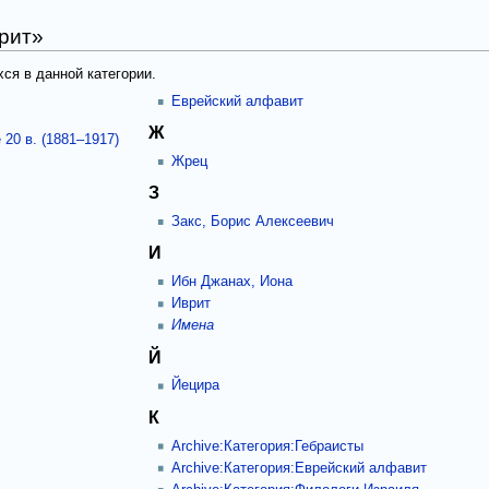
рит»
ся в данной категории.
Еврейский алфавит
Ж
 20 в. (1881–1917)
Жрец
З
Закс, Борис Алексеевич
И
Ибн Джанах, Иона
Иврит
Имена
Й
Йецира
К
Archive:Категория:Гебраисты
Archive:Категория:Еврейский алфавит