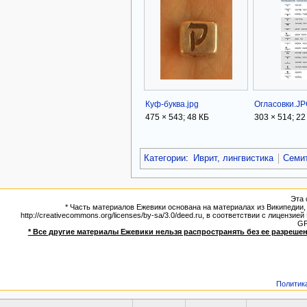
Куф-буква.jpg
Огласовки.J
475 × 543; 48 КБ
303 × 514; 22
Категории
:
Иврит, лингвистика
Семит
Эта 
* Часть материалов Ежевики основана на материалах из Википедии, э
http://creativecommons.org/licenses/by-sa/3.0/deed.ru, в соответствии с лицен
G
* Все другие материалы Ежевики нельзя распространять без ее разрешен
Политик