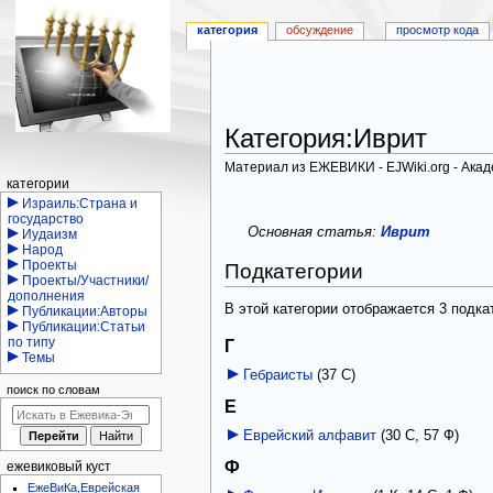
категория
обсуждение
просмотр кода
Категория
:
Иврит
Материал из ЕЖЕВИКИ - EJWiki.org - Ака
Навигация
категории
Перейти
Перейти
Израиль:Страна и
государство
к
к
Основная статья:
Иврит
Иудаизм
навигации
поиску
Народ
Проекты
Подкатегории
Проекты/Участники/
дополнения
В этой категории отображается 3 подка
Публикации:Авторы
Публикации:Статьи
по типу
Г
Темы
Гебраисты
‎
(37 С)
поиск по словам
Е
Еврейский алфавит
‎
(30 С, 57 Ф)
Ф
ежевиковый куст
ЕжеВиКа,Еврейская