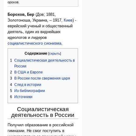
Б. Борохов.
Борохов, Бер
(Дов; 1881,
Золотоноша, Украина, – 1917,
Киев
) -
еврейский ученый и общественный
деятель, один из виднейших
идеологов и лидеров
социалистического сионизма
.
Содержание
1
Социалистическая деятельность в
России
2
В США и Европе
3
В России после свержения царя
4
След в истории
5
Из библиографии
6
Источники
Социалистическая
деятельность в России
Получил образование в российской
гимназии. Не смог поступить в