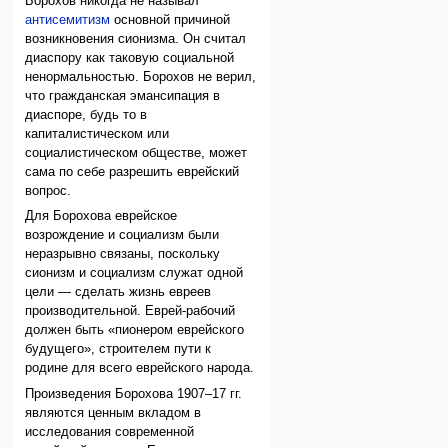
Борохов никогда не называл
антисемитизм
основной причиной
возникновения сионизма. Он считал
диаспору как таковую социальной
ненормальностью. Борохов не верил,
что гражданская эмансипация в
диаспоре, будь то в
капиталистическом или
социалистическом обществе, может
сама по себе разрешить еврейский
вопрос.
Для Борохова еврейское
возрождение и социализм были
неразрывно связаны, поскольку
сионизм и социализм служат одной
цели — сделать жизнь евреев
производительной. Еврей-рабочий
должен быть «пионером еврейского
будущего», строителем пути к
родине для всего еврейского народа.
Произведения Борохова 1907–17 гг.
являются ценным вкладом в
исследования современной