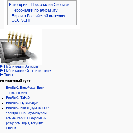
Категории
:
Персоналии:Сионизм
Персоналии по алфавиту
Евреи в Российской империи/
СССР/СНГ
Навигация
персональные инструменты
действия на странице
категории
Израиль:Страна и
войти
статья
государство
запрос
обсуждение
Иудаизм
учётной
читать
Народ
записи
просмотр
Проекты
кода
Проекты/Участники/
дополнения
история
Публикации:Авторы
Публикации:Статьи по типу
Темы
ежевиковый куст
ЕжеВиКа,Еврейская Вики-
энциклопедия
ЕжеВиКа-ТаНаХ
ЕжеВиКа-Публикации
ЕжеВиКа-Книги (бумажные и
электронные), аудиокурсы,
комментарии к недельным
разделам Торы, текущие
статьи