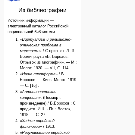
Из библиографии
Источник информации —
электронный каталог Российской
национальной библиотеки:
«Виртуализм и религиозно-
этическая проблема в
марксизме»
/ С прил. ст. Л. Я.
Берлинраута «Б. Борохов.
Отрывок из биографии». — М.:
Молот, 1920. — VII, С. 114.
«Наша платформа»
/ Б.
Борохов. — Киев: Молот, 1919.
— С. [16] .
«Антисионистская
концепция»
: (Посмерт.
произведение) / Б.Борохов ; С
предисл. И.Ч. - Пг. : Восток,
1918. — С. 27.
«Задачи еврейской
филологии»
/ 1913.
«Регулирование еврейской