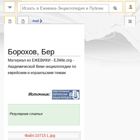
поиск по словам
ещё
Борохов, Бер
Материал из ЕЖЕВИКИ - EJWiki.org -
Академической Вики-энциклопедии по
еврейским и израильским темам
Перейти
Перейти
к
к
Источник:
навигации
поиску
:
Регулярная статья
Файл:10715 L.jpg