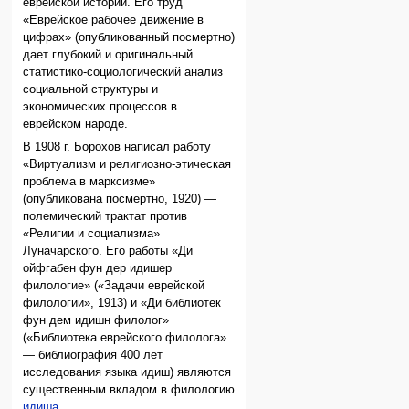
еврейской истории. Его труд
«Еврейское рабочее движение в
цифрах» (опубликованный посмертно)
дает глубокий и оригинальный
статистико-социологический анализ
социальной структуры и
экономических процессов в
еврейском народе.
В 1908 г. Борохов написал работу
«Виртуализм и религиозно-этическая
проблема в марксизме»
(опубликована посмертно, 1920) —
полемический трактат против
«Религии и социализма»
Луначарского. Его работы «Ди
ойфгабен фун дер идишер
филологие» («Задачи еврейской
филологии», 1913) и «Ди библиотек
фун дем идишн филолог»
(«Библиотека еврейского филолога»
— библиография 400 лет
исследования языка идиш) являются
существенным вкладом в филологию
идиша
.