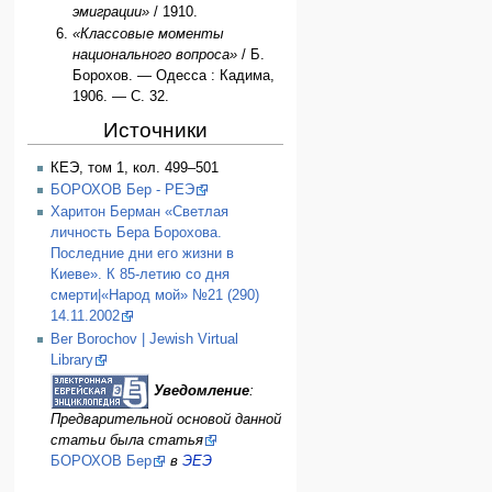
эмиграции»
/ 1910.
«Классовые моменты
национального вопроса»
/ Б.
Борохов. — Одесса : Кадима,
1906. — С. 32.
Источники
КЕЭ, том 1, кол. 499–501
БОРОХОВ Бер - РЕЭ
Харитон Берман «Светлая
личность Бера Борохова.
Последние дни его жизни в
Киеве». К 85-летию со дня
смерти|«Народ мой» №21 (290)
14.11.2002
Ber Borochov | Jewish Virtual
Library
Уведомление
:
Предварительной основой данной
статьи была статья
БОРОХОВ Бер
в
ЭЕЭ