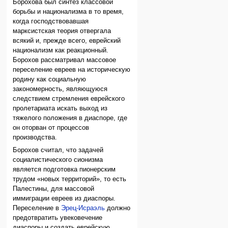
Борохова был синтез классовой
борьбы и национализма в то время,
когда господствовавшая
марксистская теория отвергала
всякий и, прежде всего, еврейский
национализм как реакционный.
Борохов рассматривал массовое
переселение евреев на историческую
родину как социальную
закономерность, являющуюся
следствием стремления еврейского
пролетариата искать выход из
тяжелого положения в диаспоре, где
он оторван от процессов
производства.
Борохов считал, что задачей
социалистического сионизма
является подготовка пионерским
трудом «новых территорий», то есть
Палестины, для массовой
иммиграции евреев из диаспоры.
Переселение в
Эрец-Исраэль
должно
предотвратить увековечение
диаспоры и создать еврейскую