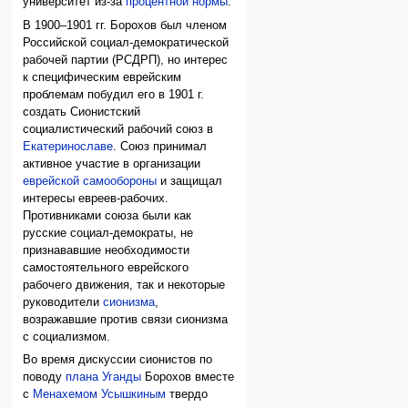
университет из-за
процентной нормы
.
В 1900–1901 гг. Борохов был членом
Российской социал-демократической
рабочей партии (РСДРП), но интерес
к специфическим еврейским
проблемам побудил его в 1901 г.
создать Сионистский
социалистический рабочий союз в
Екатеринославе
. Союз принимал
активное участие в организации
еврейской самообороны
и защищал
интересы евреев-рабочих.
Противниками союза были как
русские социал-демократы, не
признававшие необходимости
самостоятельного еврейского
рабочего движения, так и некоторые
руководители
сионизма
,
возражавшие против связи сионизма
с социализмом.
Во время дискуссии сионистов по
поводу
плана Уганды
Борохов вместе
с
Менахемом Усышкиным
твердо