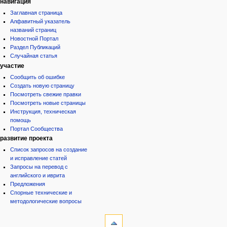
навигация
Заглавная страница
Алфавитный указатель
названий страниц
Новостной Портал
Раздел Публикаций
Случайная статья
участие
Сообщить об ошибке
Создать новую страницу
Посмотреть свежие правки
Посмотреть новые страницы
Инструкция, техническая
помощь
Портал Сообщества
развитие проекта
Список запросов на создание
и исправление статей
Запросы на перевод с
английского и иврита
Предложения
Спорные технические и
методологические вопросы
инструменты
Ссылки