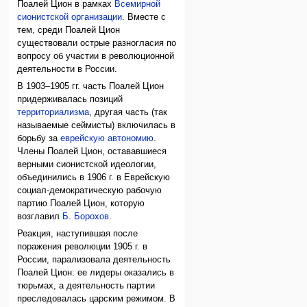
Поалей Цион в рамках
Всемирной
сионистской организации
. Вместе с
тем, среди Поалей Цион
существовали острые разногласия по
вопросу об участии в революционной
деятельности в России.
В 1903–1905 гг. часть Поалей Цион
придерживалась позиций
территориализма
, другая часть (так
называемые сеймисты) включилась в
борьбу за
еврейскую автономию
.
Члены Поалей Цион, остававшиеся
верными сионистской идеологии,
объединились в 1906 г. в Еврейскую
социал-демократическую рабочую
партию Поалей Цион, которую
возглавил
Б. Борохов
.
Реакция, наступившая после
поражения революции 1905 г. в
России, парализовала деятельность
Поалей Цион: ее лидеры оказались в
тюрьмах, а деятельность партии
преследовалась царским режимом. В