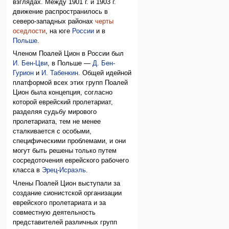
взглядах. Между 1901 г. и 1903 г.
движение распространилось в
северо-западных районах
черты
оседлости
, на юге
России
и в
Польше
.
Членом Поалей Цион в России был
И. Бен-Цви
, в Польше —
Д. Бен-
Гурион
и
И. Табенкин
. Общей идейной
платформой всех этих групп Поалей
Цион была концепция, согласно
которой еврейский пролетариат,
разделяя судьбу мирового
пролетариата, тем не менее
сталкивается с особыми,
специфическими проблемами, и они
могут быть решены только путем
сосредоточения еврейского рабочего
класса в
Эрец-Исраэль
.
Члены Поалей Цион выступали за
создание сионистской организации
еврейского пролетариата и за
совместную деятельность
представителей различных групп