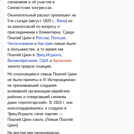
сионизмом и об участии в
Сионистских конгрессах.
Окончательный раскол произошел на
5-м съезде (август 1920 г.,
Вена
) из-
за разногласий по вопросу о
присоединении к Коминтерну. Среди
Поалей Цион в
России
,
Польше
,
Чехословакии
и
Австрии
левые были
в большинстве, в то время как
Поалей Цион в
Эрец-Исраэль
,
Великобритании
,
США
и
Аргентине
заняли правую позицию.
Но отколовшиеся левые Поалей Цион
не были приняты в III Интернационал,
не признававший создания
всемирной организации еврейских
рабочих и отвергавший сионизм,
даже «пролетарский». В 1924 г. они
консолидировались и создали в
Эрец-Исраэль свою партию —
Поалей Цион смоль (Левые Поалей
Цион).
Но внутри нее неоднократно