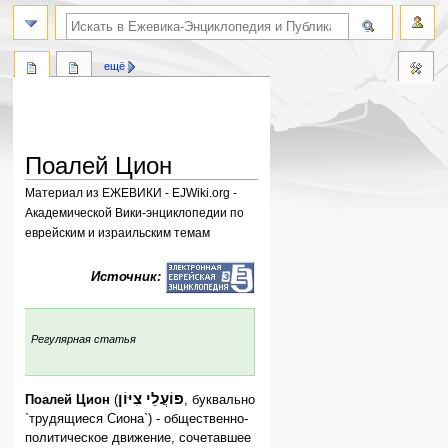
поиск по словам
ещё
Поалей Цион
Материал из ЕЖЕВИКИ - EJWiki.org -
Академической Вики-энциклопедии по
еврейским и израильским темам
Перейти
Перейти
Источник:
к
к
навигации
поиску
:
Регулярная статья
פּוֹעֲלֵי צִיּוֹן
Поалей Цион
(
, буквально
`трудящиеся Сиона`) - общественно-
политическое движение, сочетавшее