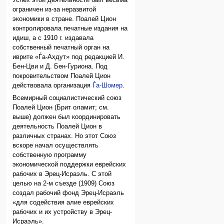
ограничен из-за неразвитой
экономики в стране. Поалей Цион
контролировала печатные издания на
идиш, а с 1910 г. издавала
собственный печатный орган на
иврите «Ѓа-Ахдут» под редакцией И.
Бен-Цви и Д. Бен-Гуриона. Под
покровительством Поалей Цион
действовала организация
Ѓа-Шомер
.
Всемирный социалистический союз
Поалей Цион (Брит оламит; см.
выше) должен был координировать
деятельность Поалей Цион в
различных странах. Но этот Союз
вскоре начал осуществлять
собственную программу
экономической поддержки еврейских
рабочих в Эрец-Исраэль. С этой
целью на 2-м съезде (1909) Союз
создал рабочий фонд Эрец-Исраэль
«для содействия алие еврейских
рабочих и их устройству в Эрец-
Исраэль».