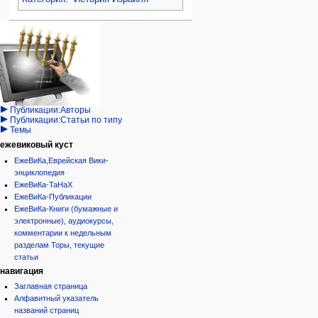
Навигация
персональные инструменты
действия на странице
категории
Израиль:Страна и
войти
статья
государство
запрос
обсуждение
Иудаизм
учётной
читать
Народ
записи
просмотр
Проекты
кода
Проекты/Участники/
дополнения
история
Публикации:Авторы
Публикации:Статьи по типу
Темы
ежевиковый куст
ЕжеВиКа,Еврейская Вики-
энциклопедия
ЕжеВиКа-ТаНаХ
ЕжеВиКа-Публикации
ЕжеВиКа-Книги (бумажные и
электронные), аудиокурсы,
комментарии к недельным
разделам Торы, текущие
статьи
навигация
Заглавная страница
Алфавитный указатель
названий страниц