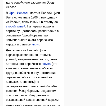
деле еврейского заселения Эрец-
Исраэль.
В
Эрец-Исраэль
партия Поалей Цион
была основана в 1906 г. выходцами
из России, прибывшими в страну со
второй алией
. На первых порах в
партии существовали разногласия в
отношении Эрец-Исраэль как
национального очага еврейского
народа и о языке
иврит
.
Деятельность Поалей Цион
характеризовалась сочетанием
усилий, направленных на создание
автономного еврейского
ишува
(что
включало вытеснение арабского
труда еврейским и осуществление
охраны еврейских поселений не
арабами, а евреями), с
развертыванием классовой борьбы
рабочих Эрец-Исраэль, созданием
профсоюзного объединения и
организацией забастовочной борьбы.
Успех этой деятельности был весьма