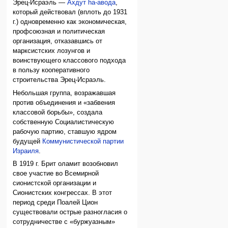
Эрец-Исраэль —
Ахдут hа-авода
,
который действовал (вплоть до 1931
г.) одновременно как экономическая,
профсоюзная и политическая
организация, отказавшись от
марксистских лозунгов и
воинствующего классового подхода
в пользу кооперативного
строительства Эрец-Исраэль.
Небольшая группа, возражавшая
против объединения и «забвения
классовой борьбы», создала
собственную Социалистическую
рабочую партию, ставшую ядром
будущей
Коммунистической партии
Израиля
.
В 1919 г. Брит оламит возобновил
свое участие во Всемирной
сионистской организации и
Сионистских конгрессах. В этот
период среди Поалей Цион
существовали острые разногласия о
сотрудничестве с «буржуазным»