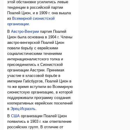
этой обстановке усилились левые
тенденции в российской партии
Поалей Цион, и в 1909 г. она вышла
из
Всемирной сионистской
организации
.
В
Австро-Венгрии
партия Поалей
Цион была основана в 1904 г. Члены
австро-венгерской Поалей Цион
повели борьбу с еврейскими
социалистическими течениями
интернационалистского толка и
присоединились к Сионистской
организации Австрии. Принимая
участие в классовой борьбе в
империи Габсбургов, Поалей Цион в
то же время вступили во Всемирную
сионистскую организацию, в которой
поддерживали программу создания
кооперативных еврейских поселений
в
Эрец-Исраэль
.
В
США
организации Поалей Цион
появились в 1903 г. как ответвление
российских групп. В отличие от