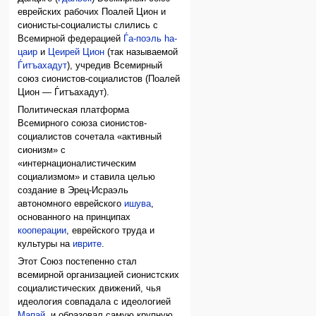
еврейских рабочих Поалей Цион и
сионисты-социалисты слились с
Всемирной федерацией
Ѓа-поэль hа-
цаир
и
Цеирей Цион
(так называемой
Ѓитъахадут
), учредив Всемирный
союз сионистов-социалистов (Поалей
Цион — Ѓитъахадут).
Политическая платформа
Всемирного союза сионистов-
социалистов сочетала «активный
сионизм» с
«интернационалистическим
социализмом» и ставила целью
создание в Эрец-Исраэль
автономного еврейского
ишува
,
основанного на принципах
кооперации
, еврейского труда и
культуры на
иврите
.
Этот Союз постепенно стал
всемирной организацией сионистских
социалистических движений, чья
идеология совпадала с идеологией
Мапай
, и образовал самую крупную