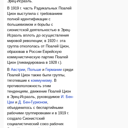
Эрец-Исраэль.
В 1919 г. часть Радикальных Поалей
Цион выступила с требованием
полной идентификации с
большевизмом и борьбы с
сионистской деятельностью в Эрец-
Исраэль вплоть до осуществления
мировой революции; в 1920 г. эта
группа откололась от Поалей Цион,
образовав в России Еврейскую
коммунистическую партию Поалей
Цион (ликвидирована в 1928 г.).
В
Австрии
,
Польше
и
Германии
среди
Поалей Цион также были группы,
тяготевшие к
коммунизму
. В
противоположность этим
тенденциям, движение Поалей Цион
в Эрец-Исраэль, руководимое
И. Бен-
Цви
и
Д. Бен-Гурионом
,
объединилось с беспартийными
рабочими группировками и в 1919 г.
создало Сионистский
социалистический союз рабочих