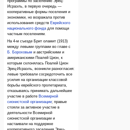
программы по заселению Эрец-
Исраэль, в первую очередь —
кооперативные формы поселения и
экономики, но возражала против
использования средств
Еврейского
национального фонда
для помощи
частным поселениям.
На 4-м съезде Брит оламит (1913)
между левыми группами во главе с
Б. Бороховым
и австрийскими и
американскими Поалей Цион, к
которым склонялась Поалей Цион
Эрец-Исраэль, возникли разногласия:
левые требовали сосредоточить все
усилия на организации классовой
борьбы еврейского пролетариата,
отказываясь принимать дальнейшее
участие в работе
Всемирной
сионистской организации
; правые
стояли за активное участие в
деятельности Всемирной
сионистской организации и
настаивали на поддержке
кооперативного заселения Эрец-