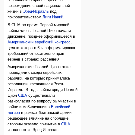
резолюцию о праве евреев на
возрождение своей национальной
жизни в
Эрец-Исраэль
под
покровительством
Лиги Наций
.
В США во время Первой мировой
войны члены Поалей Цион начали
движение, позднее оформившееся в
Американский еврейский конгресс
,
целью которого была формулировка
требований относительно прав
евреев в странах рассеяния.
Американские Поалей Цион также
проводили съезды еврейских
рабочих, на которых принимались
резолюции, касающиеся Эрец-
Исраэль. В годы войны среди Поалей
Цион
США
существовали
разногласия по вопросу об участии в
войне и мобилизации в
Еврейский
легион
в рамках британской армии;
решающее влияние на спорящие
стороны оказало прибытие в
США
изгнанных из Эрец-Исраэль