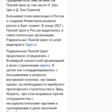
турецкими властями активистов
Поалей Цион (в том числе И. Бен-
Цви и Д. Бен-Гуриона).
Большевистская революция в России
и создание Коминтерна вызвали
раскол в Брит оламит. В конце 1917 г.
Поалей Цион в России выделились в
самостоятельную организацию
Радикальных Поалей Цион со штаб-
квартирой в
Одессе
.
Радикальные Поалей Цион
продолжали сотрудничать с
Всемирной сионистской организацией
и были сторонниками
иврита
. В
целом они солидаризировались с
большевиками в вопросах
внутренней политики, настаивая,
однако, на необходимости еврейского
пролетарского строительства в Эрец-
Исраэль; при этом возражали против
сотрудничества с
несоциалистическими партиями и
группировками в деле заселения