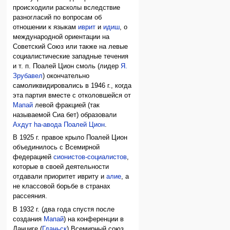
происходили расколы вследствие
разногласий по вопросам об
отношении к языкам
иврит
и
идиш
, о
международной ориентации на
Советский Союз или также на левые
социалистические западные течения
и т. п. Поалей Цион смоль (лидер
Я.
Зрубавел
) окончательно
самоликвидировались в 1946 г., когда
эта партия вместе с отколовшейся от
Мапай
левой фракцией (так
называемой Сиа бет) образовали
Ахдут hа-авода Поалей Цион
.
В 1925 г. правое крыло Поалей Цион
объединилось с Всемирной
федерацией
сионистов-социалистов
,
которые в своей деятельности
отдавали приоритет ивриту и
алие
, а
не классовой борьбе в странах
рассеяния.
В 1932 г. (два года спустя после
создания
Мапай
) на конференции в
Данциге (
Гданьск
) Всемирный союз