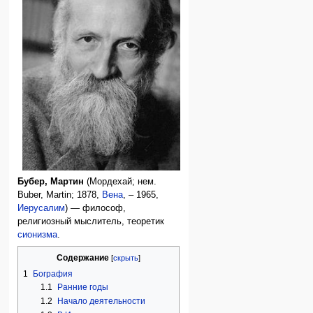
Бубер, Мартин
(Мордехай; нем.
Buber, Martin; 1878,
Вена
, – 1965,
Иерусалим
) — философ,
религиозный мыслитель, теоретик
сионизма
.
Содержание
1
Бография
1.1
Ранние годы
1.2
Начало деятельности