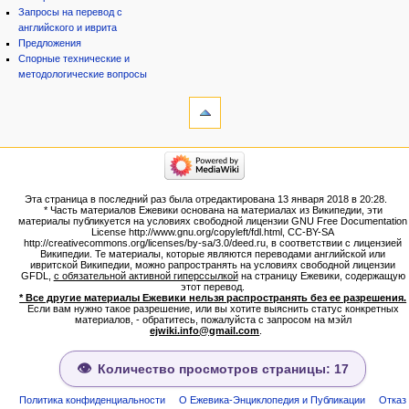
Запросы на перевод с
английского и иврита
Предложения
Спорные технические и
методологические вопросы
инструменты
Ссылки
сюда
Связанные
категории
правки
Израиль:Страна и
Служебные
государство
страницы
Иудаизм
Эта страница в последний раз была отредактирована 13 января 2018 в 20:28.
Народ
Версия
* Часть материалов Ежевики основана на материалах из Википедии, эти
Проекты
для
материалы публикуется на условиях свободной лицензии GNU Free Documentation
Проекты/Участники/
License http://www.gnu.org/copyleft/fdl.html, CC-BY-SA
печати
дополнения
http://creativecommons.org/licenses/by-sa/3.0/deed.ru, в соответствии с лицензией
Постоянная
Публикации:Авторы
Википедии. Те материалы, которые являются переводами английской или
ивритской Википедии, можно рапространять на условиях свободной лицензии
ссылка
Публикации:Статьи по типу
GFDL,
с обязательной активной гиперссылкой
на страницу Ежевики, содержащую
Темы
Сведения
этот перевод.
о странице
* Все другие материалы Ежевики нельзя распространять без ее разрешения.
ежевиковый куст
Если вам нужно такое разрешение, или вы хотите выяснить статус конкретных
ЕжеВиКа,Еврейская Вики-
материалов, - обратитесь, пожалуйста с запросом на мэйл
ejwiki.info@gmail.com
.
энциклопедия
ЕжеВиКа-ТаНаХ
ЕжеВиКа-Публикации
Количество просмотров страницы: 17
ЕжеВиКа-Книги (бумажные и
электронные), аудиокурсы,
Политика конфиденциальности
О Ежевика-Энциклопедия и Публикации
Отказ