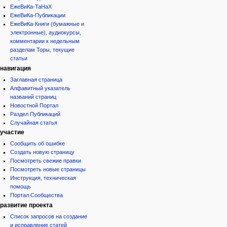
ЕжеВиКа-ТаНаХ
ЕжеВиКа-Публикации
ЕжеВиКа-Книги (бумажные и
электронные), аудиокурсы,
комментарии к недельным
разделам Торы, текущие
статьи
навигация
Заглавная страница
Алфавитный указатель
названий страниц
Новостной Портал
Раздел Публикаций
Случайная статья
участие
Сообщить об ошибке
Создать новую страницу
Посмотреть свежие правки
Посмотреть новые страницы
Инструкция, техническая
помощь
Портал Сообщества
развитие проекта
Список запросов на создание
и исправление статей