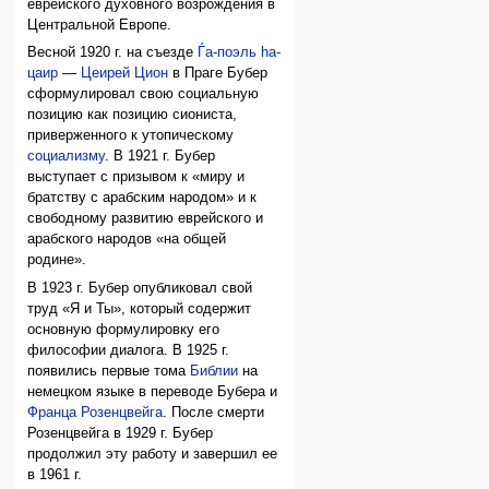
еврейского духовного возрождения в
Центральной Европе.
Весной 1920 г. на съезде
Ѓа-поэль hа-
цаир
—
Цеирей Цион
в Праге Бубер
сформулировал свою социальную
позицию как позицию сиониста,
приверженного к утопическому
социализму
. В 1921 г. Бубер
выступает с призывом к «миру и
братству с арабским народом» и к
свободному развитию еврейского и
арабского народов «на общей
родине».
В 1923 г. Бубер опубликовал свой
труд «Я и Ты», который содержит
основную формулировку его
философии диалога. В 1925 г.
появились первые тома
Библии
на
немецком языке в переводе Бубера и
Франца Розенцвейга
. После смерти
Розенцвейга в 1929 г. Бубер
продолжил эту работу и завершил ее
в 1961 г.