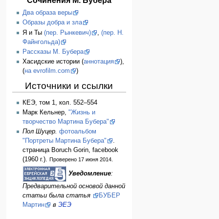
Два образа веры
Образы добра и зла
Я и Ты
(пер. Рынкевич)
,
(пер. Н.
Файнгольда)
Рассказы М. Бубера
Хасидские истории (
аннотация
),
(
на evrofilm.com
)
Источники и ссылки
КЕЭ, том 1, кол. 552–554
Марк Кельнер,
"Жизнь и
творчество Мартина Бубера"
Пол Шуцер.
фотоальбом
"Портреты Мартина Бубера"
.
страница Boruch Gorin, facebook
(1960 г.).
Проверено 17 июня 2014.
Уведомление
:
Предварительной основой данной
статьи была статья
БУБЕР
Мартин
в
ЭЕЭ