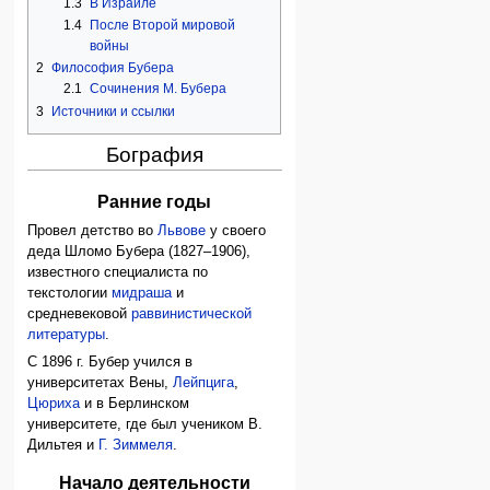
1.3
В Израиле
1.4
После Второй мировой
войны
2
Философия Бубера
2.1
Сочинения М. Бубера
3
Источники и ссылки
Бография
Ранние годы
Провел детство во
Львове
у своего
деда Шломо Бубера (1827–1906),
известного специалиста по
текстологии
мидраша
и
средневековой
раввинистической
литературы
.
С 1896 г. Бубер учился в
университетах Вены,
Лейпцига
,
Цюриха
и в Берлинском
университете, где был учеником В.
Дильтея и
Г. Зиммеля
.
Начало деятельности