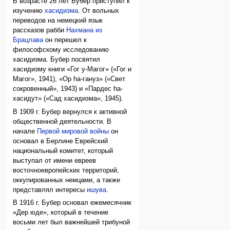
В возрасте 26 лет Бубер приступил к
изучению
хасидизма
. От вольных
переводов на немецкий язык
рассказов рабби
Нахмана из
Брацлава
он перешел к
философскому исследованию
хасидизма. Бубер посвятил
хасидизму книги «Гог у-Магог» («Гог и
Магог», 1941), «Ор hа-гануз» («Свет
сокровенный», 1943) и «Пардес hа-
хасидут» («Сад хасидизма», 1945).
В 1909 г. Бубер вернулся к активной
общественной деятельности. В
начале
Первой мировой войны
он
основал в Берлине Еврейский
национальный комитет, который
выступал от имени евреев
восточноевропейских территорий,
оккупированных немцами, а также
представлял интересы
ишува
.
В 1916 г. Бубер основал ежемесячник
«Дер юде», который в течение
восьми лет был важнейшей трибуной