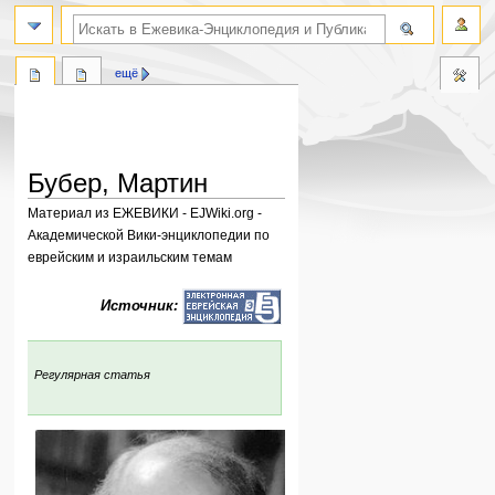
поиск по словам
ещё
Бубер, Мартин
Материал из ЕЖЕВИКИ - EJWiki.org -
Академической Вики-энциклопедии по
еврейским и израильским темам
Перейти
Перейти
Источник:
к
к
навигации
поиску
:
Регулярная статья