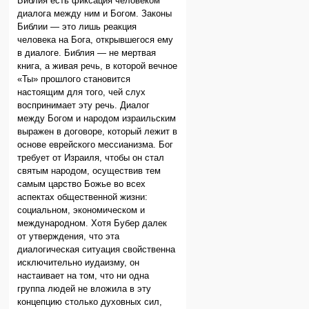
Библия есть фиксация человеком
диалога между ним и Богом. Законы
Библии — это лишь реакция
человека на Бога, открывшегося ему
в диалоге. Библия — не мертвая
книга, а живая речь, в которой вечное
«Ты» прошлого становится
настоящим для того, чей слух
воспринимает эту речь. Диалог
между Богом и народом израильским
выражен в договоре, который лежит в
основе еврейского мессианизма. Бог
требует от Израиля, чтобы он стал
святым народом, осуществив тем
самым царство Божье во всех
аспектах общественной жизни:
социальном, экономическом и
международном. Хотя Бубер далек
от утверждения, что эта
диалогическая ситуация свойственна
исключительно иудаизму, он
настаивает на том, что ни одна
группа людей не вложила в эту
концепцию столько духовных сил,