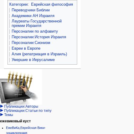
Категории
:
Еврейская философия
Переводчики Библии
Академики АН Израиля
Лауреаты Государственной
премии Израиля
Персоналии по алфавиту
Персоналии:История Израиля
Персоналии:Сионизм
Евреи в Европе
Алия (репатриация в Израиль)
Умершие в Иерусалиме
Навигация
персональные инструменты
действия на странице
категории
Израиль:Страна и
войти
статья
государство
запрос
обсуждение
Иудаизм
учётной
читать
Народ
записи
просмотр
Проекты
кода
Проекты/Участники/
дополнения
история
Публикации:Авторы
Публикации:Статьи по типу
Темы
ежевиковый куст
ЕжеВиКа,Еврейская Вики-
энциклопедия