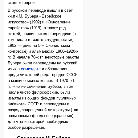
сколько евреи.
В русском переводе вышли в свет
книги М. Бубера «Еврейское
искусство» (1902) и «Обновление
еврейства» (1919), а также ряд
статей, появившихся в периодике (в
том числе в газете «Будущность»,
1902 — речь на 5-м Сионистском
конгрессе) и альманахах 1900–1920-х
гг. В начале 70-х гг. некоторые работы
Бубера были переведены на русский
язык в
самиздате
и обращались
среди читателей ряда городов СССР
в машинописных копиях. В 1970–71
гг. многие сочинения Бубера, в том
числе чисто философские, были
изъяты из общих фондов публичных
библиотек СССР и переведены в
разряд запрещенной литературы (так
называемые фонды спецхранения),
для чтения которой необходимо
особое разрешение.
Сочинения М. Бубера