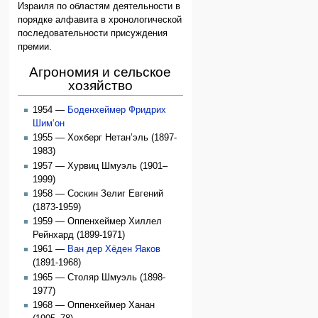
Израиля по областям деятельности в
порядке алфавита в хронологической
последовательности присуждения
премии.
Агрономия и сельское
хозяйство
1954 —
Боденхеймер Фридрих
Шим‘он
1955 — Хохберг Нетан’эль (1897-
1983)
1957 — Хурвиц Шмуэль (1901–
1999)
1958 — Соскин Зелиг Евгений
(1873-1959)
1959 — Оппенхеймер Хиллел
Рейнхард (1899-1971)
1961 —
Ван дер Хёден Яаков
(1891-1968)
1965 — Столяр Шмуэль (1898-
1977)
1968 — Оппенхеймер Ханан