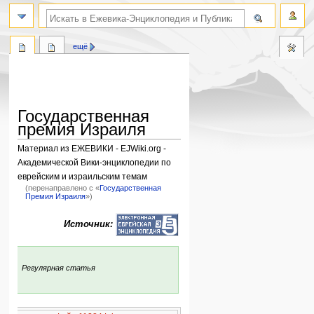
поиск по словам
ещё
Государственная
премия Израиля
Материал из ЕЖЕВИКИ - EJWiki.org -
Академической Вики-энциклопедии по
еврейским и израильским темам
(перенаправлено с «
Государственная
Премия Израиля
»)
Перейти
Перейти
Источник:
к
к
навигации
поиску
:
Регулярная статья