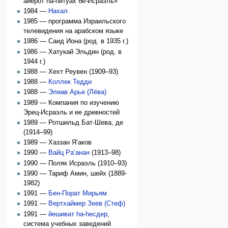
айерот hа-питуах бе-Исраэль»
1984 —
Нахал
1985 — программа Израильского
телевидения на арабском языке
1986 — Саид Иона (род. в 1935 г.)
1986 — Хатукай Эльдин (род. в
1944 г.)
1988 — Хехт Реувен (1909–93)
1988 —
Коллек Тедди
1988 —
Элиав Арье (Лёва)
1989 — Компания по изучению
Эрец-Исраэль и ее древностей
1989 — Ротшильд Бат-Шева, де
(1914–99)
1989 — Хаззан Я‘аков
1990 —
Вайц Ра‘анан
(1913–98)
1990 — Поляк Исраэль (1910–93)
1990 — Тариф Амин, шейх (1889-
1982)
1991 —
Бен-Порат Мирьям
1991 —
Вертхаймер Зеев (Стеф)
1991 —
йешиват hа-hесдер
,
система учебных заведений