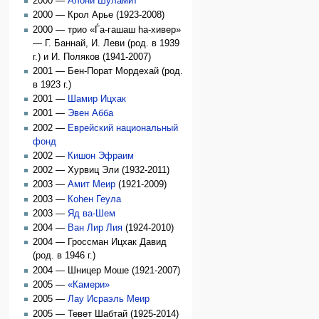
2000 —
Алони Шуламит
2000 — Крол Арье (1923-2008)
2000 — трио «Ѓа-гашаш hа-хивер»
— Г. Баннай, И. Леви (род. в 1939
г.) и И. Поляков (1941-2007)
2001 — Бен-Порат Мордехай (род.
в 1923 г.)
2001 —
Шамир Ицхак
2001 —
Эвен Абба
2002 —
Еврейский национальный
фонд
2002 —
Кишон Эфраим
2002 — Хурвиц Эли (1932-2011)
2003 —
Амит Меир
(1921-2009)
2003 —
Коhен Геула
2003 —
Яд ва-Шем
2004 —
Ван Лир Лия
(1924-2010)
2004 — Гроссман Ицхак Давид
(род. в 1946 г.)
2004 — Шницер Моше (1921-2007)
2005 —
«Камери»
2005 —
Лау Исраэль Меир
2005 — Тевет Шабтай (1925-2014)