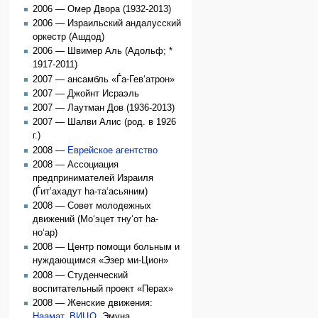
2006 — Омер Двора (1932-2013)
2006 — Израильский андалусский
оркестр (Ашдод)
2006 — Швимер Аль (Адольф; *
1917-2011)
2007 — ансамбль «Ѓа-Гев‘атрон»
2007 — Джойнт Исраэль
2007 — Лаутман Дов (1936-2013)
2007 — Шалви Алис (род. в 1926
г.)
2008 —
Еврейское агентство
2008 — Ассоциация
предпринимателей Израиля
(Ѓит’ахадут hа-та‘асьяним)
2008 — Совет молодежных
движений (Мо‘эцет тну‘от hа-
но‘ар)
2008 — Центр помощи больным и
нуждающимся «Эзер ми-Цион»
2008 — Студенческий
воспитательный проект «Перах»
2008 — Женские движения:
Наамат
,
ВИЦО
, Эмуна