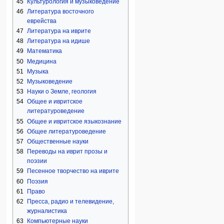
45
Культурология и музыковедение
46
Литература восточного
еврейства
47
Литература на иврите
48
Литература на идише
49
Математика
50
Медицина
51
Музыка
52
Музыковедение
53
Науки о Земле, геология
54
Общее и ивритское
литературоведение
55
Общее и ивритское языкознание
56
Общее литературоведение
57
Общественные науки
58
Переводы на иврит прозы и
поэзии
59
Песенное творчество на иврите
60
Поэзия
61
Право
62
Пресса, радио и телевидение,
журналистика
63
Компьютерные науки