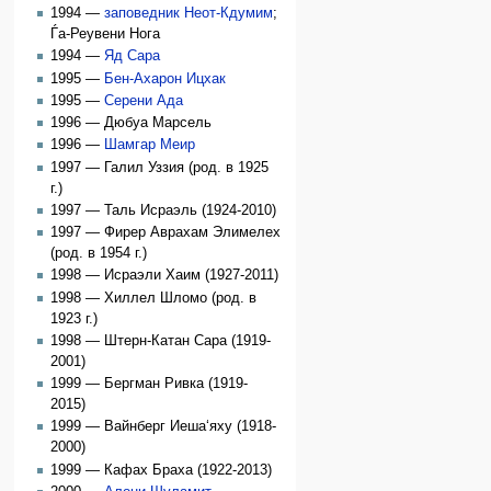
1994 —
заповедник Неот-Кдумим
;
Ѓа-Реувени Нога
1994 —
Яд Сара
1995 —
Бен-Ахарон Ицхак
1995 —
Серени Ада
1996 — Дюбуа Марсель
1996 —
Шамгар Меир
1997 — Галил Уззия (род. в 1925
г.)
1997 — Таль Исраэль (1924-2010)
1997 — Фирер Аврахам Элимелех
(род. в 1954 г.)
1998 — Исраэли Хаим (1927-2011)
1998 — Хиллел Шломо (род. в
1923 г.)
1998 — Штерн-Катан Сара (1919-
2001)
1999 — Бергман Ривка (1919-
2015)
1999 — Вайнберг Иеша‘яху (1918-
2000)
1999 — Кафах Браха (1922-2013)