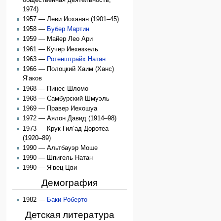
1974)
1957 — Леви Иоханан (1901–45)
1958 —
Бубер Мартин
1959 — Майер Лео Ари
1961 — Кучер Иехезкель
1963 —
Ротенштрайх Натан
1966 — Полоцкий Хаим (Ханс)
Я‘аков
1968 — Пинес Шломо
1968 — Самбурский Шмуэль
1969 — Правер Иехошуа
1972 — Аялон Давид (1914–98)
1973 — Крук-Гил‘ад Доротеа
(1920–89)
1990 — Альтбауэр Моше
1990 — Шпигель Натан
1990 — Я‘вец Цви
Демография
1982 —
Баки Роберто
Детская литература