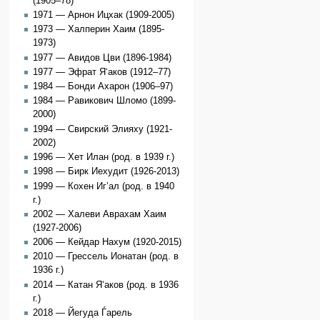
(1905–78)
1971 — Арнон Ицхак (1909-2005)
1973 — Халперин Хаим (1895-
1973)
1977 — Авидов Цви (1896-1984)
1977 — Эфрат Я‘аков (1912–77)
1984 — Бонди Ахарон (1906–97)
1984 — Равикович Шломо (1899-
2000)
1994 — Свирский Элияху (1921-
2002)
1996 — Хет Илан (род. в 1939 г.)
1998 — Бирк Иехудит (1926-2013)
1999 — Кохен Иг’ал (род. в 1940
г.)
2002 — Халеви Аврахам Хаим
(1927-2006)
2006 — Кейдар Нахум (1920-2015)
2010 — Грессель Ионатан (род. в
1936 г.)
2014 — Катан Я‘аков (род. в 1936
г.)
2018 — Йегуда Ѓарель