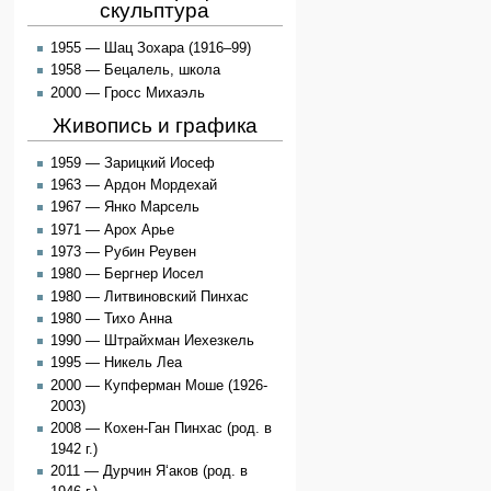
скульптура
1955 — Шац Зохара (1916–99)
1958 — Бецалель, школа
2000 — Гросс Михаэль
Живопись и графика
1959 — Зарицкий Иосеф
1963 — Ардон Мордехай
1967 — Янко Марсель
1971 — Арох Арье
1973 — Рубин Реувен
1980 — Бергнер Иосел
1980 — Литвиновский Пинхас
1980 — Тихо Анна
1990 — Штрайхман Иехезкель
1995 — Никель Леа
2000 — Купферман Моше (1926-
2003)
2008 — Кохен-Ган Пинхас (род. в
1942 г.)
2011 — Дурчин Я‘аков (род. в