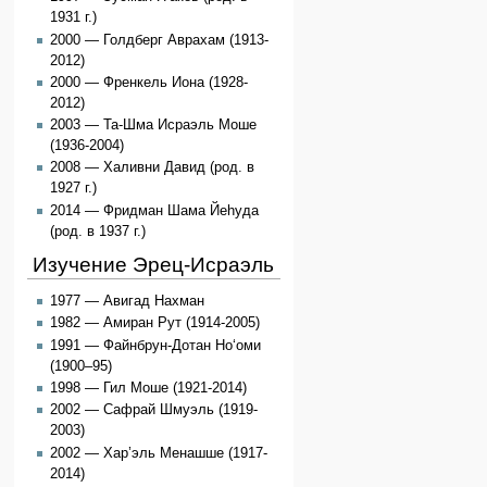
1931 г.)
2000 — Голдберг Аврахам (1913-
2012)
2000 — Френкель Иона (1928-
2012)
2003 — Та-Шма Исраэль Моше
(1936-2004)
2008 — Халивни Давид (род. в
1927 г.)
2014 — Фридман Шама Йеhуда
(род. в 1937 г.)
Изучение Эрец-Исраэль
1977 — Авигад Нахман
1982 — Амиран Рут (1914-2005)
1991 — Файнбрун-Дотан Но‘оми
(1900–95)
1998 — Гил Моше (1921-2014)
2002 — Сафрай Шмуэль (1919-
2003)
2002 — Хар’эль Менашше (1917-
2014)