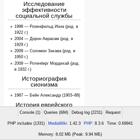
Исследование
эффективности
социальной службы
1998 — Розенфельд Иона (род. в
1922 г.)
2004 — Дорон Аврахам (род. в
1929 г.)
2009 — Соломон Захава (род. в
1950 г.)
2009 — Ротенберг Мордехай (род.
в 1932 г.)
Историография
сионизма
1987 — Бейн Александр (1903–88)
История еврейского
народа
Console (1)
Queries (684)
Debug log (2231)
Request
1977 — Малер Рафаэль
PHP includes (1331)
MediaWiki
: 1.42.3
PHP
: 8.3.6
Time: 0.69941
1977 — Штерн Менахем
Memory: 8,02 МБ (Peak: 9,94 МБ)
1980 — Кац Я‘аков