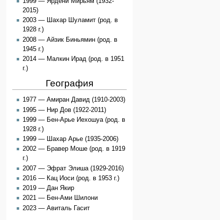
1999 — Ярдени Мирьям (1932-
2015)
2003 — Шахар Шуламит (род. в
1928 г.)
2008 — Айзик Биньямин (род. в
1945 г.)
2014 — Малкин Ирад (род. в 1951
г.)
География
1977 — Амиран Давид (1910-2003)
1995 — Нир Дов (1922-2011)
1999 — Бен-Арье Иехошуа (род. в
1928 г.)
1999 — Шахар Арье (1935-2006)
2002 — Бравер Моше (род. в 1919
г.)
2007 — Эфрат Элиша (1929-2016)
2016 — Кац Иоси (род. в 1953 г.)
2019 — Дан Якир
2021 — Бен-Ами Шилони
2023 — Авиталь Гасит