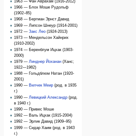
1963 — Фан Аврахам (1916-2012)
1966 — Блох Моше Рудольф
(1902–85)
1968 — Бергман Эрнст Давид
1969 — Липсон Шнеур (1914-2001)
1972 —
Закс Лео
(1924-2013)
1973 — Мендельсон Хайнрих
(1910-2002)
1974 — Беренблум Ицхак (1903-
2000)
1979 —
Линднер Йоханан
(Ханс;
1922—1982)
1988 — Гольдблюм Натан (1920-
2001)
1990 —
Вилчек Меир
(род. в 1935
г.)
1990 —
Левицкий Александр
(род.
в 1940 г.)
1990 — Привес Моше
1992 — Валь Ицхак (1915-2004)
1992 — Эрлик Давид (1909–95)
1999 — Сидар Хаим (род. в 1943
г.)