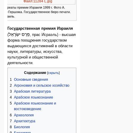
Файл:11284 L.jpg
Лауреаты премии Израиля 1999 г. Фото А.
Бен-Гершома. Государственное бюро печати.
Израиль.
Государственная премия Израиля
פְּרַס יִשְׂרָאֵל
(
, прас Исраэль) - высшая
форма поощрения государством
выдающихся достижений в области
науки, литературы, искусства,
культурной и общественной
деятельности.
Содержание
1
Основные сведения
2
Агрономия и сельское хозяйство
3
Арабская литература
4
Арабское языкознание
5
Арабское языкознание и
востоковедение
6
Археология
7
Архитектура
8
Биология