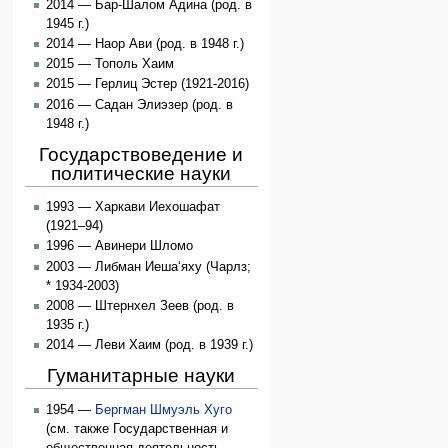
2014 — Бар-Шалом Адина (род. в
1945 г.)
2014 — Наор Ави (род. в 1948 г.)
2015 — Тополь Хаим
2015 — Герлиц Эстер (1921-2016)
2016 — Садан Элиэзер (род. в
1948 г.)
Государствоведение и
политические науки
1993 — Харкави Иехошафат
(1921–94)
1996 — Авинери Шломо
2003 — Либман Иеша‘яху (Чарлз;
* 1934-2003)
2008 — Штернхел Зеев (род. в
1935 г.)
2014 — Леви Хаим (род. в 1939 г.)
Гуманитарные науки
1954 —
Бергман Шмуэль Хуго
(см. также Государственная и
общественная деятельность,