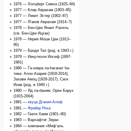
1976 — Холцберг Симха (1925–94)
1977 — Клир Аврахам (1903–85)
1977 — Левит Эстер (1902–87)
1977 — Я‘аков Аврахам (1914–?)
1978 — Бен-Цви Янаит Рахель
(см. Бен-Цви Ицхак)
1978 — Нерия Моше Цви (1913–
95)
1979 — Броди Тал (род. в 1943 г.)
1979 — Иекутиэли Иосеф (1897-
1981)
1980 — Ѓа-хевра ла-hаганат hа-
тева: Алон Азария (1918-2014),
Захави Амоц (1928-2017), Саги
Иоав (род. в 1940 г.)
1980 — Яд ла-баним; Орен Барух
(1915-2004)
1981 —
квуца Дгания-Алеф
1981 —
Фрайер Реха
1982 — Гвати Хаим (1901–90)
1983 — Вархафтиг Зерах
1984 — компания «Миф‘аль