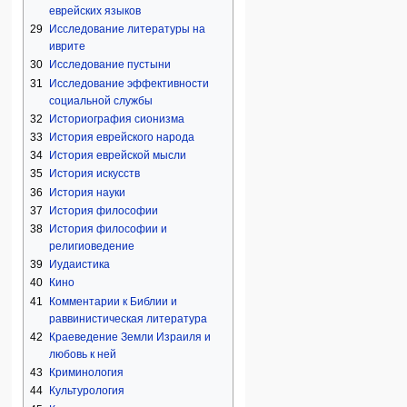
еврейских языков
29
Исследование литературы на
иврите
30
Исследование пустыни
31
Исследование эффективности
социальной службы
32
Историография сионизма
33
История еврейского народа
34
История еврейской мысли
35
История искусств
36
История науки
37
История философии
38
История философии и
религиоведение
39
Иудаистика
40
Кино
41
Комментарии к Библии и
раввинистическая литература
42
Краеведение Земли Израиля и
любовь к ней
43
Криминология
44
Культурология