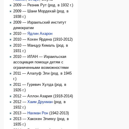
2009 — Резник Рут (род. в 1932 г.)
2009 — Шани Мордехай (род. в
1938 г.)
2009 — Израильский институт
демократии
2010 —
Ядлин Ахарон
2010 — Кохен Ярдена (1910-2012)
2010 — Манцур Кемаль (род. в
1931 г.)
2010 — ИЛАН — Израильская
ассоциация помощи детям с
ограниченными возможностями
2011 — Алалуф Эли (род. в 1945
г.)
2011 — Гуревич Хулда (род. в
1926 г.)
2012 — Аллон Азария (1918-2014)
2012 —
Хаим Друкман
(род. в
1932 г.)
2013 —
Нахман Рон
(1942-2013)
2013 — Хакохен Элияху (род. в
1935 г.)