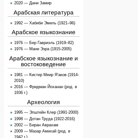
2020 — Дани Замир
Арабская литература
1992 — Хабиби Эмиль (1921–96)
Арабское языкознание
1976 — Бер Гавриэль (1919–82)
1976 — Мани Эзра (1915-2005)
Арабское языкознание и
востоковедение
1981 — Кистер Меир Я‘аков (1914-
2010)
2016 — Фридман Йоханан (род. в
1936 г.)
Археология
1995 — Эпштейн Клер (1991-2000)
1998 — Дотан Труда (1922-2016)
2002 — Биран Аврахам
2009 — Мазар Амихай (род. в
1942 г.)