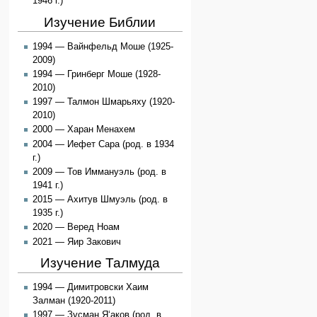
1946 г.)
Изучение Библии
1994 — Вайнфельд Моше (1925-
2009)
1994 — Гринберг Моше (1928-
2010)
1997 — Талмон Шмарьяху (1920-
2010)
2000 — Харан Менахем
2004 — Иефет Сара (род. в 1934
г.)
2009 — Тов Иммануэль (род. в
1941 г.)
2015 — Ахитув Шмуэль (род. в
1935 г.)
2020 — Веред Ноам
2021 — Яир Закович
Изучение Талмуда
1994 — Димитровски Хаим
Залман (1920-2011)
1997 — Зусман Я‘аков (род. в