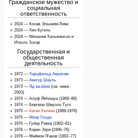
Гражданское мужество и
социальная
ответственность
2024 — Кохав Элькаям-Леви
2024 — Хен Кугель
2024 — Менахем Кальмансон и
Итиэль Зохар
Государственная и
общественная
деятельность
1972 —
Харцфельд Аврахам
1973 —
Авигур Шауль
1973 —
Яд ва-Шем
(см. ниже,
2003)
1974 — Алуф Йеhошуа (1900–80)
1974 — Бергман Шмуэль Ѓуго
1975 —
Каган Хелена
(1889-1978)
1975 —
Меир Голда
1976 — Губер Ривка (1902–81)
1976 — Корин Эзра (1906–76)
1976 — Маймон Я‘аков (1902–77)