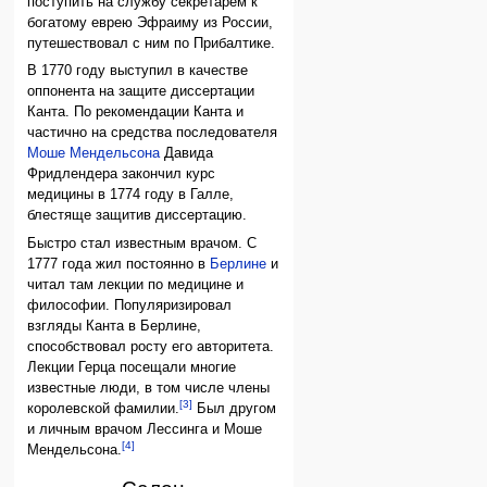
поступить на службу секретарём к
богатому еврею Эфраиму из России,
путешествовал с ним по Прибалтике.
В 1770 году выступил в качестве
оппонента на защите диссертации
Канта. По рекoмeндации Канта и
частично на средства последователя
Моше Мендельсона
Давида
Фридлендера закончил курс
медицины в 1774 году в Галле,
блестяще защитив диссертацию.
Быстро стал известным врачом. С
1777 года жил постоянно в
Берлине
и
читал там лекции по медицине и
философии. Популяризировал
взгляды Канта в Берлине,
способствовал росту его авторитета.
Лекции Герца посещали многие
известные люди, в том числе члены
[3]
королевской фамилии.
Был другом
и личным врачом Лессинга и Моше
[4]
Мендельсона.