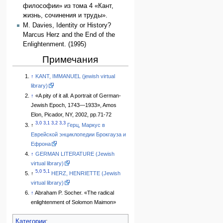
философии» из тома 4 «Кант,
жизнь, сoчинения и труды».
M. Davies, Identity or History?
Marcus Herz and the End of the
Enlightenment. (1995)
Примечания
↑
KANT, IMMANUEL (jewish virtual
library)
↑
«A pity of it all. A portrait of German-
Jewish Epoch, 1743—1933», Amos
Elon, Picador, NY, 2002, pp.71-72
3,0
3,1
3,2
3,3
↑
Герц, Маркус в
Еврейской энциклопедии Брокгауза и
Ефрона
↑
GERMAN LITERATURE (Jewish
virtual library)
5,0
5,1
↑
HERZ, HENRIETTE (Jewish
virtual library)
↑
Abraham P. Socher. «The radical
enlightenment of Solomon Maimon»
Категории
: