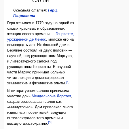
Салон
Основная статья
:
Герц,
Генриетта
Герц женился в 1779 году на одной из
самых красивых и образованных
женщин своего времени —
Генриетте,
урождённой де Лемос
, моложе его на
семнадцать лет. Их большой дом в
Берлине состоял из двух половин —
научной, под руководством Маркуса,
и литературного салона под
руководством Генриетты. В научной
части Маркус принимал больных,
читал лекции и демонстрировал
[5]
химические и физические опыты.
В литературном салоне принимала
участие дочь
Мендельсона
Доротея
,
охарактеризовавшая салон как
«миниутопию». Дом привлекал много
известных посетителей, ведущих
интеллектуалов того времени и
[3]
высшую аристократию.