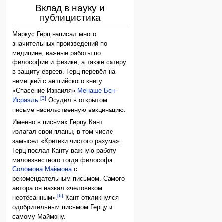
Вклад в науку и
публицистика
Маркус Герц написал много
значительных произведений по
медицине, важные работы по
философии и физике, а также сатиру
в защиту евреев. Герц перевёл на
немецкий с анлгийского книгу
«Спасение Израиля»
Менаше Бен-
[3]
Исраэль
.
Осудил в открытом
письме насильственную вакцинацию.
Именно в письмах Герцу Кант
излагал свои планы, в том числе
замысел «Критики чистого разума».
Герц послал Канту важную работу
малоизвестного тогда философа
Соломона Маймона
с
рекомендательным письмом. Самого
автора он назвал «человеком
[6]
неотёсанным».
Кант откликнулся
одобрительным письмом Герцу и
самому Маймону.