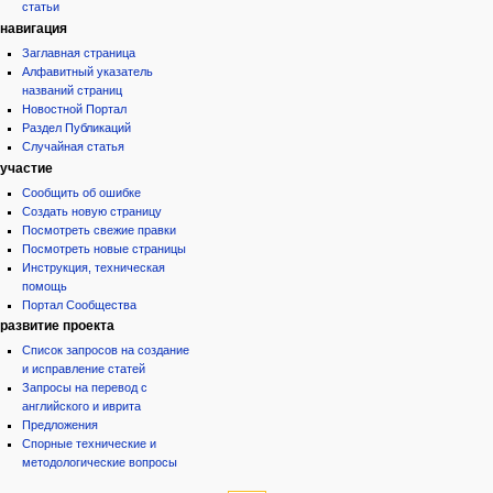
статьи
навигация
Заглавная страница
Алфавитный указатель
названий страниц
Новостной Портал
Раздел Публикаций
Случайная статья
участие
Сообщить об ошибке
Создать новую страницу
Посмотреть свежие правки
Посмотреть новые страницы
Инструкция, техническая
помощь
Портал Сообщества
развитие проекта
Список запросов на создание
и исправление статей
Запросы на перевод с
английского и иврита
Предложения
Спорные технические и
методологические вопросы
инструменты