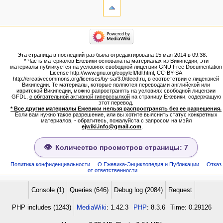
Ссылки
сюда
Связанные
категории
правки
Израиль:Страна и
Служебные
государство
страницы
Иудаизм
Эта страница в последний раз была отредактирована 15 мая 2014 в 09:38.
Народ
Версия
* Часть материалов Ежевики основана на материалах из Википедии, эти
Проекты
для
материалы публикуется на условиях свободной лицензии GNU Free Documentation
Проекты/Участники/
License http://www.gnu.org/copyleft/fdl.html, CC-BY-SA
печати
дополнения
http://creativecommons.org/licenses/by-sa/3.0/deed.ru, в соответствии с лицензией
Постоянная
Публикации:Авторы
Википедии. Те материалы, которые являются переводами английской или
ивритской Википедии, можно рапространять на условиях свободной лицензии
ссылка
Публикации:Статьи по типу
GFDL,
с обязательной активной гиперссылкой
на страницу Ежевики, содержащую
Темы
Сведения
этот перевод.
о странице
* Все другие материалы Ежевики нельзя распространять без ее разрешения.
ежевиковый куст
Если вам нужно такое разрешение, или вы хотите выяснить статус конкретных
ЕжеВиКа,Еврейская Вики-
материалов, - обратитесь, пожалуйста с запросом на мэйл
ejwiki.info@gmail.com
.
энциклопедия
ЕжеВиКа-ТаНаХ
ЕжеВиКа-Публикации
Количество просмотров страницы: 7
ЕжеВиКа-Книги (бумажные и
электронные), аудиокурсы,
Политика конфиденциальности
О Ежевика-Энциклопедия и Публикации
Отказ
от ответственности
комментарии к недельным
разделам Торы, текущие
статьи
Console (1)
Queries (646)
Debug log (2084)
Request
навигация
PHP includes (1243)
MediaWiki
: 1.42.3
PHP
: 8.3.6
Time: 0.29126
Заглавная страница
Алфавитный указатель