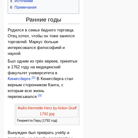
5
Источники
6
Примечания
Ранние годы
Родился в семье бедного торговца.
Отец хотел, чтобы он тоже занялся
торговлей. Маркус больше
интересовался философией и
наукой.
Был одним из трёх евреев, принятых
в 1762 году на медицинский
факультет университета в
[2]
Кенигсберге
.
В Кенигсберга стал
верным сторонником Канта, с
которым всю жизнь
[3]
переписывался.
Файл:Henriette Herz by Anton Graff
1792.jpg
Генриетта Герц (1792 год)
Вынужден был преврать учёбу и