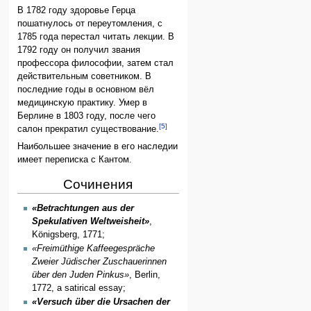
В 1782 году здоровье Герца
пошатнулось от переутомления, с
1785 года перестал читать лекции. В
1792 году он получил звания
профессора философии, затем стал
действительным советником. В
последние годы в основном вёл
медицинскую практику. Умер в
Берлине в 1803 году, после чего
[5]
салон прекратил существование.
Наибольшее значение в его наследии
имеет переписка с Кантом.
Сочинения
«Betrachtungen aus der
Spekulativen Weltweisheit»
,
Königsberg, 1771;
«Freimüthige Kaffeegespräche
Zweier Jüdischer Zuschauerinnen
über den Juden Pinkus»
, Berlin,
1772, a satirical essay;
«Versuch über die Ursachen der