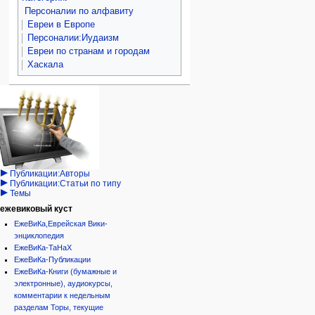
Персоналии по алфавиту
Евреи в Европе
Персоналии:Иудаизм
Евреи по странам и городам
Хаскала
Навигация
персональные инструменты
действия на странице
категории
Израиль:Страна и
войти
статья
государство
запрос
обсуждение
Иудаизм
учётной
читать
Народ
записи
просмотр
Проекты
кода
Проекты/Участники/
дополнения
история
Публикации:Авторы
Публикации:Статьи по типу
Темы
ежевиковый куст
ЕжеВиКа,Еврейская Вики-
энциклопедия
ЕжеВиКа-ТаНаХ
ЕжеВиКа-Публикации
ЕжеВиКа-Книги (бумажные и
электронные), аудиокурсы,
комментарии к недельным
разделам Торы, текущие