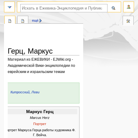
поиск по словам
ещё
Герц, Маркус
Материал из ЕЖЕВИКИ - EJWiki.org -
Академической Вики-энциклопедии по
еврейским и израильским темам
Перейти
Перейти
к
к
ьи:
Китросский, Леви
навигации
поиску
Маркус Герц
Marcus Herz
Портрет
Портрет Маркуса Герца работы художника Ф.
Г. Вейча.