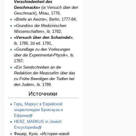
Verschiedenheit des
Geschmacks»
(or
Versuch über den
Geschmack
), Mitau, 1776;
«Briefe an Aerzte»
, Berlin, 1777-84;
«Grundriss der Medizinischen
Wissenschaften»
, ib. 1782;
«Versuch über den Schwindel»
,
ib. 1786, 2d ed. 1791,
«Grundlage zu den Vorlesungen
über die Experimental-Physik
», ib.
1787;
«Ein Sendschreiben an die
Redaktion der Meassefim über das
zu Frühe Beerdigen der Todten bei
den Juden»
, ib. 1789.
Источники
Герц, Маркус в Еврейской
энциклопедии Брокгауза и
Ефрона
HERZ, MARKUS in Jewish
Encyclopedia
Фишер, Куно. «История новой