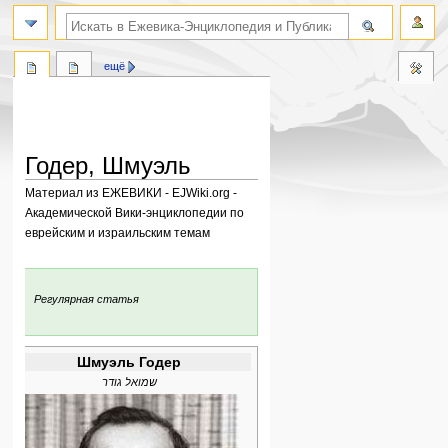
поиск по словам
ещё
Годер, Шмуэль
Материал из ЕЖЕВИКИ - EJWiki.org -
Академической Вики-энциклопедии по
еврейским и израильским темам
Перейти
Перейти
к
к
:
Регулярная статья
навигации
поиску
Шмуэль Годер
שמואל גודר