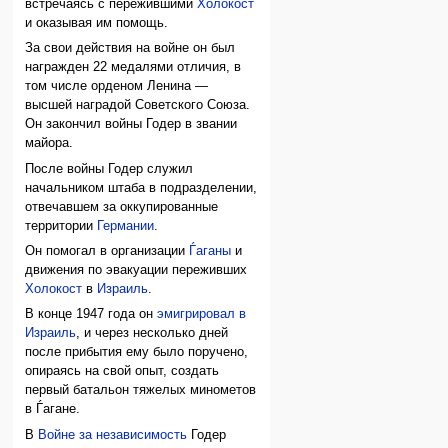
встречаясь с пережившими
Холокост
и оказывая им помощь.
За свои действия на войне он был
награжден 22 медалями отличия, в
том числе орденом Ленина —
высшей наградой Советского Союза.
Он закончил войны Годер в звании
майора.
После войны Годер служил
начальником штаба в подразделении,
отвечавшем за оккупированные
территории
Германии
.
Он помогал в организации
Ѓаганы
и
движения по эвакуации переживших
Холокост
в
Израиль
.
В конце 1947 года он
эмигрировал в
Израиль
, и через несколько дней
после прибытия ему было поручено,
опираясь на свой опыт, создать
первый батальон тяжелых минометов
в Ѓагане.
В
Войне за независимость
Годер