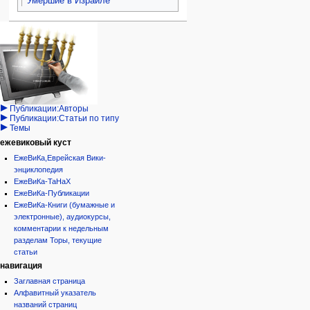
Умершие в Израиле
Навигация
персональные инструменты
действия на странице
категории
Израиль:Страна и
войти
статья
государство
запрос
обсуждение
Иудаизм
учётной
читать
Народ
записи
просмотр
Проекты
кода
Проекты/Участники/
дополнения
история
Публикации:Авторы
Публикации:Статьи по типу
Темы
ежевиковый куст
ЕжеВиКа,Еврейская Вики-
энциклопедия
ЕжеВиКа-ТаНаХ
ЕжеВиКа-Публикации
ЕжеВиКа-Книги (бумажные и
электронные), аудиокурсы,
комментарии к недельным
разделам Торы, текущие
статьи
навигация
Заглавная страница
Алфавитный указатель
названий страниц