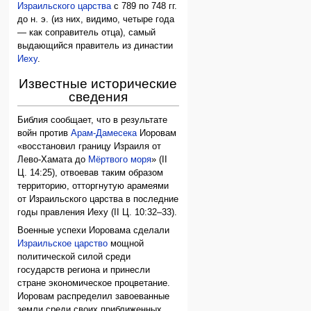
Израильского царства
с 789 по 748 гг.
до н. э. (из них, видимо, четыре года
— как соправитель отца), самый
выдающийся правитель из династии
Иеху
.
Известные исторические
сведения
Библия сообщает, что в результате
войн против
Арам-Дамесека
Иоровам
«восстановил границу Израиля от
Лево-Хамата до
Мёртвого моря
» (II
Ц. 14:25), отвоевав таким образом
территорию, отторгнутую арамеями
от Израильского царства в последние
годы правления Иеху (II Ц. 10:32–33).
Военные успехи Иоровама сделали
Израильское царство
мощной
политической силой среди
государств региона и принесли
стране экономическое процветание.
Иоровам распределил завоеванные
земли среди своих приближенных,