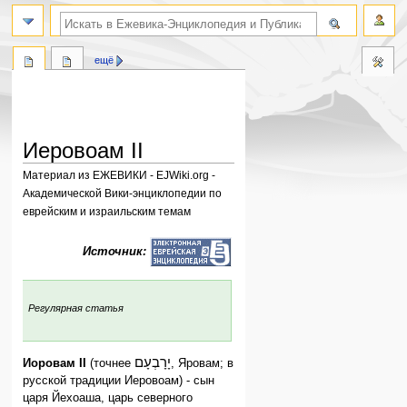
поиск по словам
ещё
Иеровоам II
Материал из ЕЖЕВИКИ - EJWiki.org -
Академической Вики-энциклопедии по
еврейским и израильским темам
Перейти
Перейти
Источник:
к
к
навигации
поиску
:
Регулярная статья
יָרָבְעָם
Иоровам II
(точнее
, Яровам; в
русской традиции Иеровоам) - сын
царя Йехоаша, царь северного