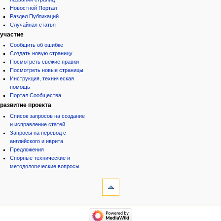
Новостной Портал
Раздел Публикаций
Случайная статья
участие
Сообщить об ошибке
Создать новую страницу
Посмотреть свежие правки
Посмотреть новые страницы
Инструкция, техническая
помощь
Портал Сообщества
развитие проекта
Список запросов на создание
и исправление статей
Запросы на перевод с
английского и иврита
Предложения
Спорные технические и
методологические вопросы
инструменты
Ссылки
сюда
Связанные
категории
правки
Израиль:Страна и
Служебные