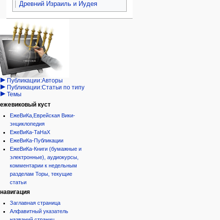
Древний Израиль и Иудея
Навигация
персональные инструменты
действия на странице
категории
Израиль:Страна и
войти
статья
государство
запрос
обсуждение
Иудаизм
учётной
читать
Народ
записи
просмотр
Проекты
кода
Проекты/Участники/
дополнения
история
Публикации:Авторы
Публикации:Статьи по типу
Темы
ежевиковый куст
ЕжеВиКа,Еврейская Вики-
энциклопедия
ЕжеВиКа-ТаНаХ
ЕжеВиКа-Публикации
ЕжеВиКа-Книги (бумажные и
электронные), аудиокурсы,
комментарии к недельным
разделам Торы, текущие
статьи
навигация
Заглавная страница
Алфавитный указатель
названий страниц