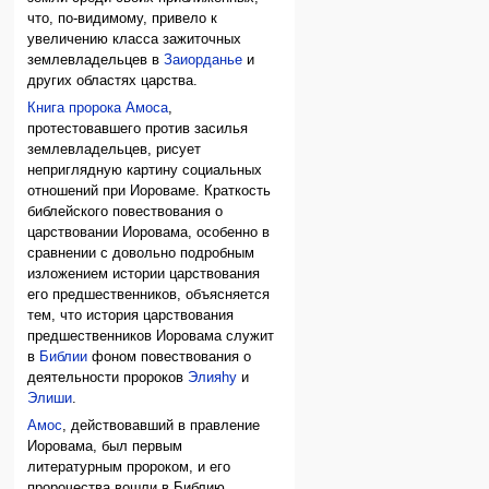
что, по-видимому, привело к
увеличению класса зажиточных
землевладельцев в
Заиорданье
и
других областях царства.
Книга пророка Амоса
,
протестовавшего против засилья
землевладельцев, рисует
неприглядную картину социальных
отношений при Иороваме. Краткость
библейского повествования о
царствовании Иоровама, особенно в
сравнении с довольно подробным
изложением истории царствования
его предшественников, объясняется
тем, что история царствования
предшественников Иоровама служит
в
Библии
фоном повествования о
деятельности пророков
Элияhу
и
Элиши
.
Амос
, действовавший в правление
Иоровама, был первым
литературным пророком, и его
пророчества вошли в Библию