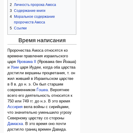
2
Личность пророка Амоса
3
Содержание книги
4
Моральное содержание
пророчеств Амоса
5
Ссылки
Время написания
Пророчества Амоса относятся ко
времени правления израильского
царя
Яровама II
(Яровама бен Йоаша)
и
Узии
царя Иудеи, когда оба царства
достигли вершины процветания, т. он
жил живший в Израильском царстве
в 8 в. до н. э. Он был старшим
современником
Ѓошеа
. Вероятнее
всего его деятельность относится к
750 или 749 гг. до н.э. В это время
Ассирия
вела войны с сирийцами,
что значительно уменьшило угрозу
Северному царству со стороны
Дамаска
. В это время оно почти
достигло границ времен Давида.