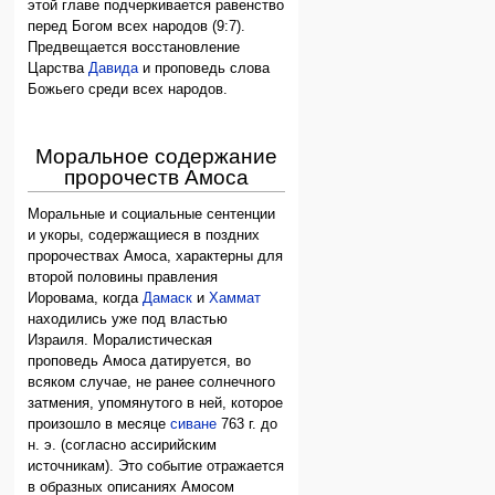
этой главе подчеркивается равенство
перед Богом всех народов (9:7).
Предвещается восстановление
Царства
Давида
и проповедь слова
Божьего среди всех народов.
Моральное содержание
пророчеств Амоса
Моральные и социальные сентенции
и укоры, содержащиеся в поздних
пророчествах Амоса, характерны для
второй половины правления
Иоровама, когда
Дамаск
и
Хаммат
находились уже под властью
Израиля. Моралистическая
проповедь Амоса датируется, во
всяком случае, не ранее солнечного
затмения, упомянутого в ней, которое
произошло в месяце
сиване
763 г. до
н. э. (согласно ассирийским
источникам). Это событие отражается
в образных описаниях Амосом