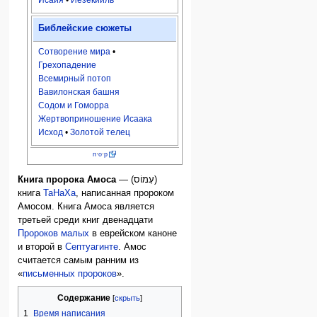
Библейские сюжеты
Сотворение мира
•
Грехопадение
Всемирный потоп
Вавилонская башня
Содом и Гоморра
Жертвоприношение Исаака
Исход
•
Золотой телец
п
·
о
·
р
Книга пророка Амоса
— (עָמוֹס)
книга
ТаНаХа
, написанная пророком
Амосом. Книга Амоса является
третьей среди книг двенадцати
Пророков малых
в еврейском каноне
и второй в
Септуагинте
. Амос
считается самым ранним из
«
письменных пророков
».
Содержание
1
Время написания