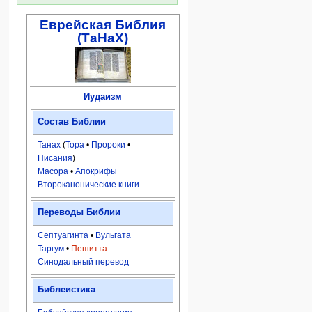
Еврейская Библия
(ТаНаХ)
Иудаизм
Состав Библии
Танах
(
Тора
•
Пророки
•
Писания
)
Масора
•
Апокрифы
Второканонические книги
Переводы Библии
Септуагинта
•
Вульгата
Таргум
•
Пешитта
Синодальный перевод
Библеистика