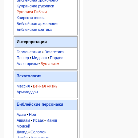
Библейская хронология
Кумранские рукописи
Рукописи Библии
Каирская гениза
Библейская археология
Библейская критика
Интерпретации
Герменевтика
•
Экзегетика
Пешер
•
Мидраш
•
Пардес
Аллегоризм
•
Буквализм
Эсхатология
Мессия
•
Вечная жизнь
Армагеддон
Библейские персонажи
Адам
•
Ной
Авраам
•
Исаак
•
Иаков
Моисей
Давид
•
Соломон
Исайя
•
Иезекииль