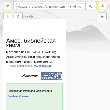
поиск по словам
ещё
Амос, библейская
книга
Материал из ЕЖЕВИКИ - EJWiki.org -
Академической Вики-энциклопедии по
еврейским и израильским темам
(перенаправлено с «
Амос (книга)
»)
Перейти
Перейти
Источник:
к
к
навигации
поиску
:
Регулярная исправленная статья
д-р Арье Ольман
ский
р: