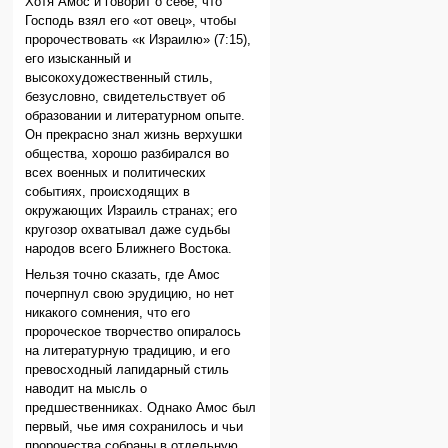
Хотя Амос и говорит о себе, что
Господь взял его «от овец», чтобы
пророчествовать «к Израилю» (7:15),
его изысканный и
высокохудожественный стиль,
безусловно, свидетельствует об
образовании и литературном опыте.
Он прекрасно знал жизнь верхушки
общества, хорошо разбирался во
всех военных и политических
событиях, происходящих в
окружающих Израиль странах; его
кругозор охватывал даже судьбы
народов всего Ближнего Востока.
Нельзя точно сказать, где Амос
почерпнул свою эрудицию, но нет
никакого сомнения, что его
пророческое творчество опиралось
на литературную традицию, и его
превосходный лапидарный стиль
наводит на мысль о
предшественниках. Однако Амос был
первый, чье имя сохранилось и чьи
пророчества собраны в отдельную