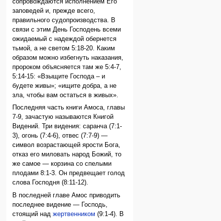
сопровождаются исполнением Его
заповедей и, прежде всего,
правильного судопроизводства. В
связи с этим День Господень всеми
ожидаемый с надеждой обернется
тьмой, а не светом 5:18-20. Каким
образом можно избегнуть наказания,
пророком объясняется там же 5:4-7,
5:14-15: «Взыщите Господа – и
будете живы»; «ищите добра, а не
зла, чтобы вам остаться в живых».
Последняя часть книги Амоса, главы
7-9, зачастую называются Книгой
Видений. Три видения: саранча (7:1-
3), огонь (7:4-6), отвес (7:7-9) —
символ возрастающей ярости Бога,
отказ его миловать народ Божий, то
же самое — корзина со спелыми
плодами 8:1-3. Он предвещает голод
слова Господня (8:11-12).
В последней главе Амос приводить
последнее видение — Господь,
стоящий над
жертвенником
(9:1-4). В