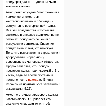
предупреждал он — должны были
кончиться ничем.
Амос резко осуждал богослужения в
храмах со множеством
жертвоприношений и сборищами
исступленно восторженной толпы.
Все эти празднества и торжества,
изобилие и внешнее великолепие не
отменят Господнего решения о
разрушении святилищ. Спасение
придет лишь к тем, кто взыскует
Бога, что выражается в стремлении к
добродетели, моральному
совершенству человека и общества.
Пророк заявляет, что Господь
презирает культ, практикуемый в Его
честь, ведь во время скитаний в
пустыне после
исхода
из Египта
Израиль не почитал Бога закланиями
и жертвами (5:25).
Амос не отрицает храмового культа
категорически. Он умаляет его
значение лишь для того, чтобы