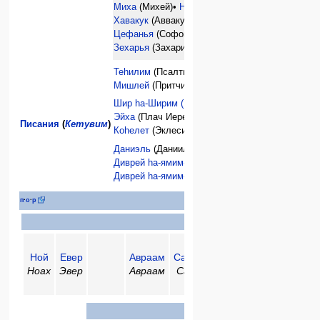
Миха
(Михей)•
Нахум
(Наум)•
Хавакук
(Аввакум)•
Цефанья
(Софония)•
Хагай
(Аггей)•
Зехарья
(Захария)•
Малахи
(Малахия)
Теhилим
(Псалтырь)•
Мишлей
(Притчи)•
Иов
•
Шир hа-Ширим (Песнь песней)
•
Рут
•
Эйха
(Плач Иеремии)•
Писания
(
Кетувим
)
Коhелет
(Эклесиаст)•
Эстер
•
Даниэль
(Даниил)•
Эзра
•
Нехемья
•
Диврей hа-ямим-I
(1 Паралипоменон)•
Диврей hа-ямим-II
(2 Паралипоменон)•
Би
п
·
о
·
р
Пророки
Ной
Евер
Авраам
Сарра
Исаак
Иаков
Ноах
Эвер
Авраам
Сара
Ицхак
Яаков
Пророки в
Эпоху Суде