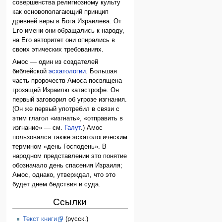
совершенства религиозному культу
как основополагающий принцип
древней веры в Бога Израилева. От
Его имени они обращались к народу,
на Его авторитет они опирались в
своих этических требованиях.
Амос — один из создателей
библейской
эсхатологии
. Большая
часть пророчеств Амоса посвящена
грозящей Израилю катастрофе. Он
первый заговорил об угрозе изгнания.
(Он же первый употребил в связи с
этим глагол «изгнать», «отправить в
изгнание» — см.
Галут
.) Амос
пользовался также эсхатологическим
термином «день Господень». В
народном представлении это понятие
обозначало день спасения Израиля;
Амос, однако, утверждал, что это
будет днем бедствия и суда.
Ссылки
Текст книги
(русск.)