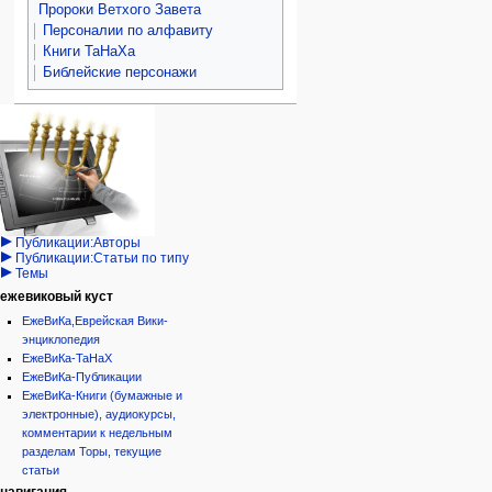
Пророки Ветхого Завета
Персоналии по алфавиту
Книги ТаНаХа
Библейские персонажи
Навигация
персональные инструменты
действия на странице
категории
Израиль:Страна и
войти
статья
государство
запрос
обсуждение
Иудаизм
учётной
читать
Народ
записи
просмотр
Проекты
кода
Проекты/Участники/
дополнения
история
Публикации:Авторы
Публикации:Статьи по типу
Темы
ежевиковый куст
ЕжеВиКа,Еврейская Вики-
энциклопедия
ЕжеВиКа-ТаНаХ
ЕжеВиКа-Публикации
ЕжеВиКа-Книги (бумажные и
электронные), аудиокурсы,
комментарии к недельным
разделам Торы, текущие
статьи
навигация