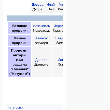
Девора
Илий
Анна
Самуил
Давид
Двора
Эли
Ханна
Шмуэль
Давид
Письмен
Великие
Иезекииль
Иеремия
Исаия
пророки:
Иехезкель
Йирмияху
Йишаяху
Малые
Хавакук
Овадья
Хагай
Амос
Зеха
пророки:
Аввакум
Авдий
Аггей
Амос
Заха
Пророки -
авторы
книг
Даниил
Иов
раздела
Даниэль
Иов
"Писания"
("Кетувим")
Другие пророк
Самей
Или
Шемайа
Элия
Категории
: