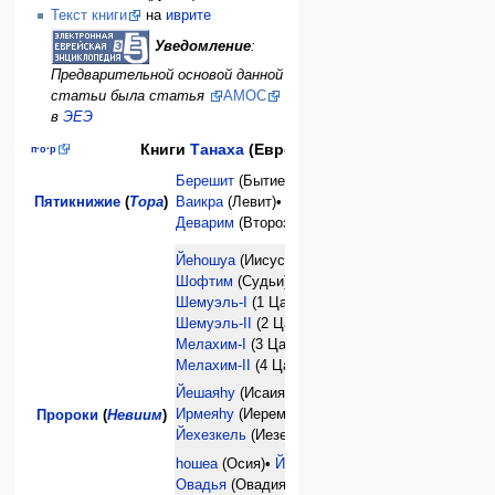
Текст книги
на
иврите
Уведомление
:
Предварительной основой данной
статьи была статья
АМОС
в
ЭЕЭ
Книги
Танаха
(Еврейской Библии)
п
·
о
·
р
Берешит
(Бытие) •
Шемот
(Исход)•
Пятикнижие
(
Тора
)
Ваикра
(Левит)•
Бемидбар
(Числа)•
Деварим
(Второзаконие)
Йеhошуа
(Иисус Навин) •
Шофтим
(Судьи)•
Шемуэль-I
(1 Царств)•
Шемуэль-II
(2 Царств)•
Мелахим-I
(3 Царств)•
Мелахим-II
(4 Царств)•
Йешаяhу
(Исаия)•
Ирмеяhу
(Иеремия)•
Пророки
(
Невиим
)
Йехезкель
(Иезекиил)•
hошеа
(Осия)•
Йоэль
(Иоиль)•
Амос
•
Овадья
(Овадия)•
Йона
(Иона)•