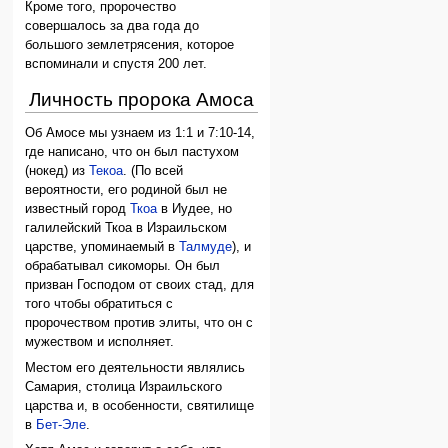
Кроме того, пророчество
совершалось за два года до
большого землетрясения, которое
вспоминали и спустя 200 лет.
Личность пророка Амоса
Об Амосе мы узнаем из 1:1 и 7:10-14,
где написано, что он был пастухом
(нокед) из
Текоа
. (По всей
вероятности, его родиной был не
известный город
Ткоа
в Иудее, но
галилейский Ткоа в Израильском
царстве, упоминаемый в
Талмуде
), и
обрабатывал сикоморы. Он был
призван Господом от своих стад, для
того чтобы обратиться с
пророчеством против элиты, что он с
мужеством и исполняет.
Местом его деятельности являлись
Самария, столица Израильского
царства и, в особенности, святилище
в
Бет-Эле
.