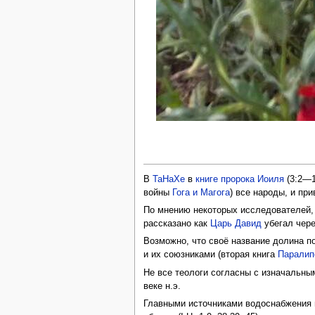
В
ТаНаХе
в
книге пророка Иоиля
(3:2—1
войны
Гога и Магога
) все народы, и пр
По мнению некоторых исследователей,
рассказано как
Царь Давид
убегал чере
Возможно, что своё название долина п
и их союзниками (вторая книга
Паралип
Не все теологи согласны с изначальны
веке н.э.
Главными источниками водоснабжения г