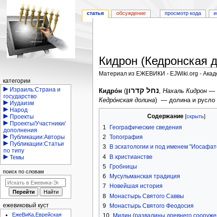
статья
обсуждение
просмотр кода
и
Кидрон (Кедронская 
Материал из ЕЖЕВИКИ - EJWiki.org - Ака
Навигация
категории
Перейти
Перейти
נחל קדרון
Израиль:Страна и
Кидро́н
(
,
Нахаль Кидрон
— 
государство
к
к
Кедро́нская долина
) — долина и русло
Иудаизм
навигации
поиску
Народ
Содержание
Проекты
Проекты/Участники/
1
Географические сведения
дополнения
2
Топография
Публикации:Авторы
Публикации:Статьи
3
В эсхатологии и под именем "Иосафат
по типу
4
В христианстве
Темы
5
Гробницы
поиск по словам
6
Мусульманская традиция
7
Новейшая история
8
Монастырь Святого Саввы
9
Монастырь Святого Феодосия
ежевиковый куст
ЕжеВиКа,Еврейская
10
Мидин (развалины древнего сооруже