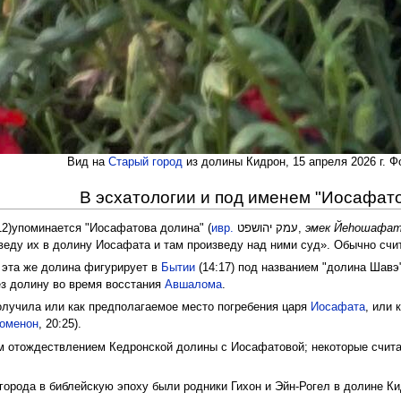
Вид на
Старый город
из долины Кидрон, 15 апреля 2026 г. 
В эсхатологии и под именем "Иосафат
2)упоминается "Иосафатова долина" (
ивр.
עמק יהושפט
‎,
эмек Йеhошафа
иведу их в долину Иосафата и там произведу над ними суд». Обычно счи
 эта же долина фигурирует в
Бытии
(14:17) под названием "долина Шавэ
з долину во время восстания
Авшалома
.
олучила или как предполагаемое место погребения царя
Иосафата
, или
оменон
, 20:25).
м отождествлением Кедронской долины с Иосафатовой; некоторые счита
орода в библейскую эпоху были родники Гихон и Эйн-Рогел в долине Ки