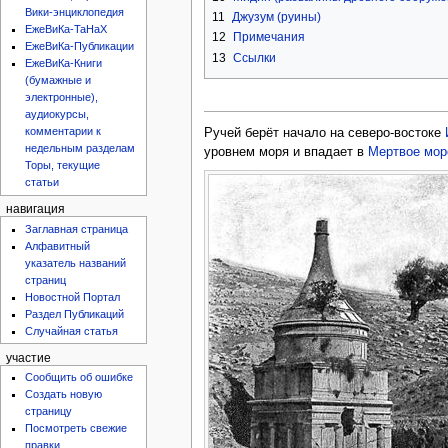
Вики-энциклопедия
11
Джузум (руины)
ЕжеВиКа-ТаНаХ
12
Примечания
ЕжеВиКа-Публикации
13
Ссылки
ЕжеВиКа-Книги
(бумажные и
электронные),
аудиокурсы,
комментарии к
Ручей берёт начало на северо-востоке
недельным разделам
уровнем моря и впадает в
Мертвое мор
Торы, текущие
статьи
навигация
Заглавная страница
Алфавитный
указатель названий
страниц
Новостной Портал
Раздел Публикаций
Случайная статья
участие
Сообщить об ошибке
Создать новую
страницу
Посмотреть свежие
правки