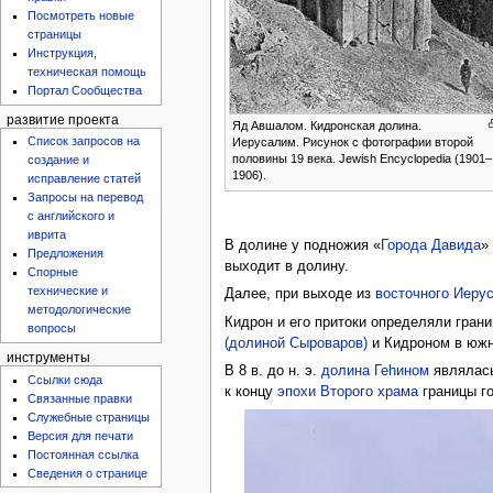
Посмотреть новые
страницы
Инструкция,
техническая помощь
Портал Сообщества
развитие проекта
Яд Авшалом. Кидронская долина.
Список запросов на
Иерусалим. Рисунок с фотографии второй
половины 19 века. Jewish Encyclopedia (1901–
создание и
1906).
исправление статей
Запросы на перевод
с английского и
иврита
В долине у подножия «
Города Давида
»
Предложения
выходит в долину.
Спорные
технические и
Далее, при выходе из
восточного Иеру
методологические
Кидрон и его притоки определяли гран
вопросы
(долиной Сыроваров)
и Кидроном в южн
инструменты
В 8 в. до н. э.
долина Геhином
являлась
Ссылки сюда
к концу
эпохи Второго храма
границы го
Связанные правки
Служебные страницы
Версия для печати
Постоянная ссылка
Сведения о странице