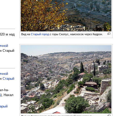
820 м над
Вид на
Старый город
с горы Скопус, наискосок через Кидрон.
ичной
ен Старый
ичной
ен
Старый
ал-hа-
а
), Нахал
арый