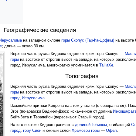
Географические сведения
Иерусалима
на западном склоне
горы Скопус (Ѓар-hа-Цофим)
на высоте 
е
; длина — около 30 км.
Верхняя часть русла Кидрона отделяет кряж горы Скопус —
Масл
горы
на востоке от отрогов высот на западе, на которых располож
город Иерусалима, многократно упоминается в
ТаНаХе
.
Топография
Верхняя часть русла Кидрона отделяет кряж горы Скопус —
Масл
горы
на востоке от отрогов высот на западе, на которых располож
город Иерусалима
.
Важнейшие притоки Кидрона на этом участке (с севера на юг): Нах
Эгоз (по-арабски Вади-эл-Джоз; искаженное от долина
Иехошафат
Бейт-Зета и Терапейон (пересекают Старый город).
На юго-востоке Кидрон граничит с
долиной Геhином
, огибающей
Ст
город
,
гору Сион
и южный склон
Храмовой горы
—
Офел
.