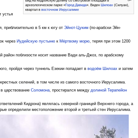
Вид на Кедронскую долину со смотровой площадки в
археологическом парке «
Город Давида
». Виден
Шилоах
(Силуан),
квартал в
восточном Иерусалиме
т устья
, приблизительно в 5 км к югу от
Эйнот-Цуким
(по-арабски Эйн-
ток через
Иудейскую пустыню
к
Мёртвому морю
, теряя при этом 1200
й район поблизости носит название Вади аль-Джоз, по арабскому
рого, пройдя через туннель Езекии попадает в
водоём Шилоах
и затем
окрестных селений, в том числе из самого восточного Иерусалима.
 в царствование
Соломона
, простирался между
долиной Терапейон
ответвлений Кидрона) являлась северной границей Верхнего города, а
рые определили местоположение второй и третьей стен Иерусалима.