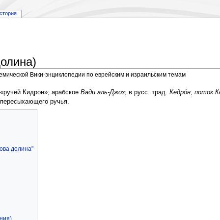
стория
долина)
демической Вики-энциклопедии по еврейским и израильским темам
«ручей Кидрон»; арабское
Вади аль-Джоз
; в русс. трад.
Кедро́н
,
поток К
 пересыхающего ручья.
ова долина"
ния)