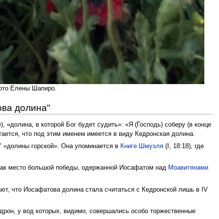
Фото Елены Шапиро.
ова долина"
т
), «долина, в которой Бог будет судить»: «Я (Господь) соберу (в конце
тается, что под этим именем имеется в виду Кедронская долина.
" «долины горской». Она упоминается в
Книге Шмуэля
(I, 18:18), где
 как место большой победы, одержанной Иосафатом над
Моавитянами
ют, что Иосафатова долина стала считаться с Кедронской лишь в IV
дрон, у вод которых, видимо, совершались особо торжественные