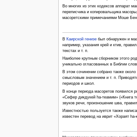
Во многих из этих кодексов аппарат м
переписчика и копировальщика масоры,
масоретскими примечаниями Моше Бен-
В
Каирской генизе
был обнаружен и мас
например, указания крей и ктив, прави
текстах и т. п.
Наиболее крупным сборником этого рода 
уникально огласованных в Библии слов,
В этом сочинении собрано также около
смысловым значением и т. п. Приводят
периодов и школ.
В конце периода масоретов появился 
«Сефер дикдукей hа-теамим» («Книга т
звуков речи, произношение шва, прави
Известностью пользуется также написа
известен перевод на иврит «Хораят hа-к