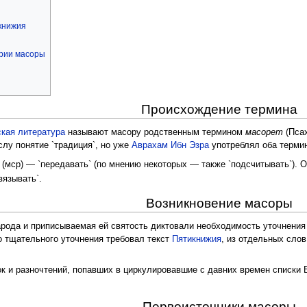
книжия
ории масоры
Происхождение термина
ская литература
называют масору родственным термином
масорет
(Псах
слу понятие `традиция`, но уже
Аврахам Ибн Эзра
употреблял оба терми
(мср) — `передавать` (по мнению некоторых — также `подсчитывать`). 
вязывать`.
Возникновение масоры
арода и приписываемая ей святость диктовали необходимость уточнения 
о тщательного уточнения требовал текст
Пятикнижия
, из отдельных слов
к и разночтений, попавших в циркулировавшие с давних времен списки
Первоисточники масоры