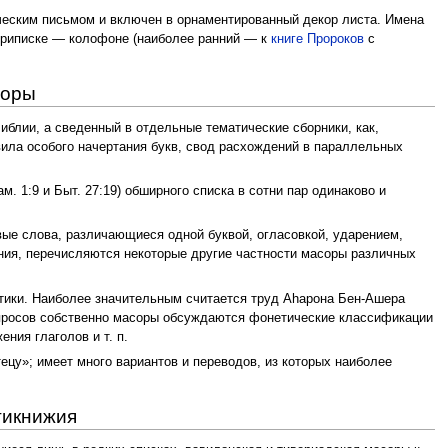
ическим письмом и включен в орнаментированный декор листа. Имена
 приписке — колофоне (наиболее ранний — к
книге Пророков
с
соры
блии, а сведенный в отдельные тематические сборники, как,
авила особого начертания букв, свод расхождений в параллельных
м. 1:9 и Быт. 27:19) обширного списка в сотни пар одинаково и
вые слова, различающиеся одной буквой, огласовкой, ударением,
ения, перечисляются некоторые другие частности масоры различных
тики. Наиболее значительным считается труд Аhарона Бен-Ашера
 вопросов собственно масоры обсуждаются фонетические классификации
ния глаголов и т. п.
ецу»; имеет много вариантов и переводов, из которых наиболее
тикнижия