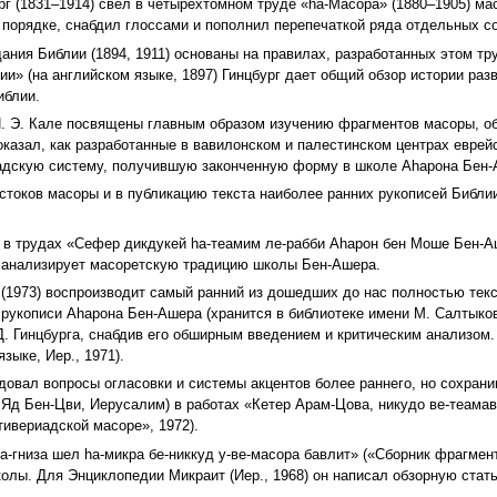
рг (1831–1914) свел в четырехтомном труде «hа-Масора» (1880–1905) ма
 порядке, снабдил глоссами и пополнил перепечаткой ряда отдельных с
ния Библии (1894, 1911) основаны на правилах, разработанных этом тру
ии» (на английском языке, 1897) Гинцбург дает общий обзор истории ра
иблии.
. Э. Кале посвящены главным образом изучению фрагментов масоры, об
оказал, как разработанные в вавилонском и палестинском центрах евре
иадскую систему, получившую законченную форму в школе Аhарона Бен-
токов масоры и в публикацию текста наиболее ранних рукописей Библи
) в трудах «Сефер дикдукей hа-теамим ле-рабби Аhарон бен Моше Бен-Аш
о анализирует масоретскую традицию школы Бен-Ашера.
(1973) воспроизводит самый ранний из дошедших до нас полностью тек
 с рукописи Аhарона Бен-Ашера (хранится в библиотеке имени М. Салтык
 Д. Гинцбурга, снабдив его обширным введением и критическим анализо
зыке, Иер., 1971).
довал вопросы огласовки и системы акцентов более раннего, но сохран
те Яд Бен-Цви, Иерусалим) в работах «Кетер Арам-Цова, никудо ве-теамав
тивериадской масоре», 1972).
-гниза шел hа-микра бе-никкуд у-ве-масора бавлит» («Сборник фрагмент
олы. Для Энциклопедии Микраит (Иер., 1968) он написал обзорную стат