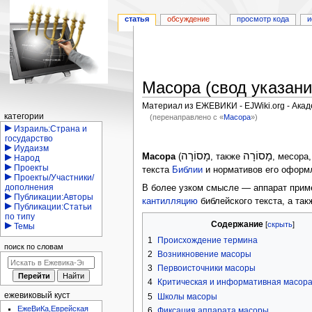
статья
обсуждение
просмотр кода
и
Масора (свод указани
Материал из ЕЖЕВИКИ - EJWiki.org - Ака
Навигация
категории
(перенаправлено с «
Масора
»)
Израиль:Страна и
Перейти
Перейти
государство
Иудаизм
к
к
מָסוֹרָה
מָסוֹרָה
Масора
(
, также
, месора
Народ
навигации
поиску
Проекты
текста
Библии
и нормативов его оформ
Проекты/Участники/
дополнения
В более узком смысле — аппарат прим
Публикации:Авторы
кантилляцию
библейского текста, а та
Публикации:Статьи
по типу
Содержание
Темы
1
Происхождение термина
поиск по словам
2
Возникновение масоры
3
Первоисточники масоры
4
Критическая и информативная масор
ежевиковый куст
5
Школы масоры
ЕжеВиКа,Еврейская
6
Фиксация аппарата масоры