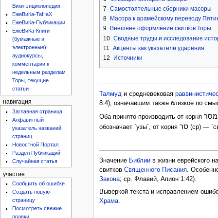
Вики-энциклопедия
7
Самостоятельные сборники масоры
ЕжеВиКа-ТаНаХ
8
Масора к арамейскому переводу Пяти
ЕжеВиКа-Публикации
9
Внешнее оформление свитков Торы
ЕжеВиКа-Книги
10
Сводные труды и исследование ист
(бумажные и
электронные),
11
Акценты как указатели ударения
аудиокурсы,
12
Источники
комментарии к
недельным разделам
Торы, текущие
статьи
Талмуд
и средневековая
раввинистиче
навигация
8:4), означавшим также близкое по смы
Заглавная страница
מסר
Оба принято производить от корня
Алфавитный
סר
обозначает `узы`, от корня
(ср) — `с
указатель названий
страниц
Новостной Портал
Раздел Публикаций
Значение
Библии
в жизни еврейского н
Случайная статья
свитков
Священного Писания
. Особенн
участие
Закона
; ср. Флавий, Апион 1:42).
Сообщить об ошибке
Выверкой текста и исправлением ошибо
Создать новую
страницу
Храма
.
Посмотреть свежие
правки