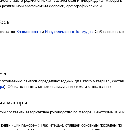
шиеся лишь в редких списках, вавилонская и тивериадская масоры к
ала различными арамейскими словами, орфографические и
Торы
трактатах
Вавилонского
и
Иерусалимского Талмудов
. Собранные в так
. п.
изготовлению свитков определяют годный для этого материал, состав
ора
). Обязательным считается списывание текста с тщательно
рии масоры
ки составить авторитетное руководство по масоре. Некоторые из них
 книги «Эйн hа-коре» («Глаз чтеца»), ставшей основным пособием по