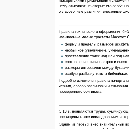
Масоретскими примечаниями снабжен 
нему отмечают некоторые его особенно
огласовочные различия, внесенные шко
Правила технического оформления библ
называемые малые трактаты Масехет С
форму и пределы размеров шрифта
необычное (увеличение, уменьшени
проставление точек над или под не
соотношение ширины строк и высоты
размеры интервалов между буквами,
особую разбивку текста библейских хв
Подробно изложены правила начертан
чернил, способ разлиновки и сшивания
проверенного оригинала.
С 13 в. появляются труды, суммирующи
посвящены также исследованиям истор
Одним из первых внес значительный вкл