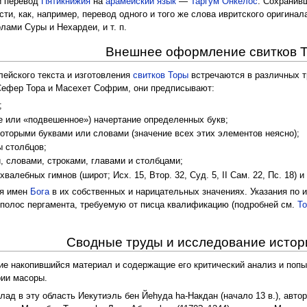
и перевод
Пятикнижия
на
арамейский язык
—
Таргум Онкелос
. Сохранив
сти, как, например, перевод одного и того же слова ивритского оригин
лами Суры и Нехардеи, и т. п.
Внешнее оформление свитков 
ейского текста и изготовления
свитков Торы
встречаются в различных 
ефер Тора и Масехет Софрим, они предписывают:
;
е или «подвешенное») начертание определенных букв;
которыми буквами или словами (значение всех этих элементов неясно);
 столбцов;
 словами, строками, главами и столбцами;
алебных гимнов (широт; Исх. 15, Втор. 32, Суд. 5, II Сам. 22, Пс. 18) и т
ия имен
Бога
в их собственных и нарицательных значениях. Указания по 
 полос пергамента, требуемую от писца квалификацию (подробней см.
Т
Сводные труды и исследование исто
е накопившийся материал и содержащие его критический анализ и попыт
ии масоры.
ад в эту область Иекутиэль бен Йеhуда hа-Накдан (начало 13 в.), автор