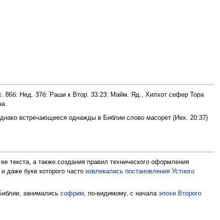
. 86б: Нед. 37б: Раши к Втор. 33:23: Майм. Яд., Хилхот сефер Тора
на.
Однако встречающееся однажды в Библии слово масорет (Иех. 20:37)
ее текста, а также создания правил технического оформления
 и даже букв которого часто
извлекались постановления Устного
 Библии, занимались
софрим
, по-видимому, с начала
эпохи Второго