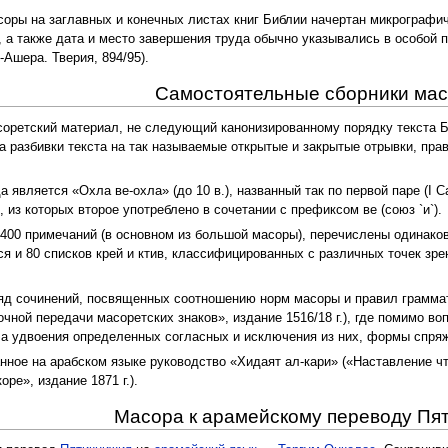
асоры на заглавных и конечных листах книг Библии начертан микрограф
 а также дата и место завершения труда обычно указывались в особой
Ашера. Тверия, 894/95).
Самостоятельные сборники ма
оретский материал, не следующий канонизированному порядку текста Би
ла разбивки текста на так называемые открытые и закрытые отрывки, пр
является «Охла ве-охла» (до 10 в.), названный так по первой паре (I Са
 из которых второе употреблено в сочетании с префиксом ве (союз `и`).
 400 примечаний (в основном из большой масоры), перечислены одинако
ся и 80 списков крей и ктив, классифицированных с различных точек зр
ряд сочинений, посвященных соотношению норм масоры и правил грамма
очной передачи масоретских знаков», издание 1516/18 г.), где помимо
ла удвоения определенных согласных и исключения из них, формы спряже
нное на арабском языке руководство «Хидаят ал-кари» («Наставление чт
оре», издание 1871 г.).
Масора к арамейскому переводу Пя