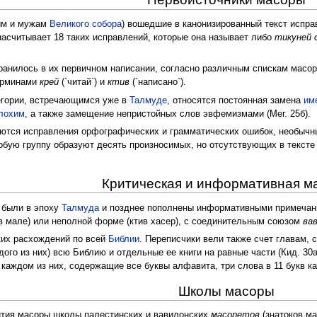
им и мужам
Великого собора
) вошедшие в канонизированный текст испр
асчитывает 18 таких исправлений, которые она называет либо
тикуней 
ранилось в их первичном написании, согласно различным спискам масоры
рминами
крей
(`читай`) и
ктив
(`написано`).
тегории, встречающимся уже в
Талмуде
, относятся постоянная замена
им
лохим
, а также замещение непристойных слов эвфемизмами (Мег. 25б).
аются исправления орфографических и грамматических ошибок, необычны
бую группу образуют десять произносимых, но отсутствующих в тексте 
Критическая и информативная м
были в эпоху
Талмуда
и позднее пополнены информативными примечания
в мале) или неполной форме (ктив хасер), с соединительным союзом
ва
ких расхождений по всей
Библии
. Переписчики вели также счет главам, 
дого из них) всю Библию и отдельные ее книги на равные части (Кид. 30
 каждом из них, содержащие все буквы алфавита, три слова в 11 букв каж
Школы масоры
ития масоры школы палестинских и вавилонских
масоретов
(знатоков ма