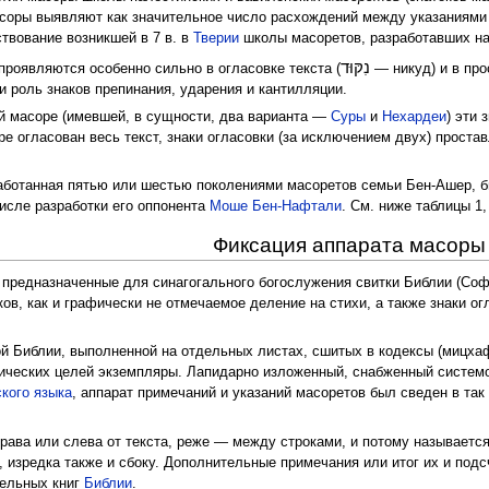
соры выявляют как значительное число расхождений между указаниям
ствование возникшей в 7 в. в
Тверии
школы масоретов, разработавших н
נִקּוּד
роявляются особенно сильно в огласовке текста (
— никуд) и в про
и роль знаков препинания, ударения и кантилляции.
кой масоре (имевшей, в сущности, два варианта —
Суры
и
Нехардеи
) эти
е огласован весь текст, знаки огласовки (за исключением двух) проста
аботанная пятью или шестью поколениями масоретов семьи Бен-Ашер, б
числе разработки его оппонента
Моше Бен-Нафтали
. См. ниже таблицы 1, 
Фиксация аппарата масоры
 предназначенные для синагогального богослужения свитки Библии (Соф. 
в, как и графически не отмечаемое деление на стихи, а также знаки ог
ой Библии, выполненной на отдельных листах, сшитых в кодексы (мицх
ргических целей экземпляры. Лапидарно изложенный, снабженный систе
кого языка
, аппарат примечаний и указаний масоретов был сведен в 
ава или слева от текста, реже — между строками, и потому называетс
 изредка также и сбоку. Дополнительные примечания или итог их и подс
дельных книг
Библии
.