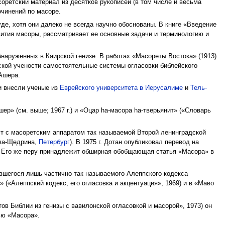
соретский материал из десятков рукописей (в том числе и весьма
очинений по масоре.
де, хотя они далеко не всегда научно обоснованы. В книге «Введение
звития масоры, рассматривает ее основные задачи и терминологию и
наруженных в Каирской генизе. В работах «Масореты Востока» (1913)
йской учености самостоятельные системы огласовки библейского
Ашера.
и внесли ученые из
Еврейского университета в Иерусалиме
и
Тель-
ер» (см. выше; 1967 г.) и «Оцар hа-масора hа-тверьянит» («Словарь
ст с масоретским аппаратом так называемой Второй ленинградской
ова-Щедрина,
Петербург
). В 1975 г. Дотан опубликовал перевод на
м. Его же перу принадлежит обширная обобщающая статья «Масора» в
ившегося лишь частично так называемого Алеппского кодекса
» («Алеппский кодекс, его огласовка и акцентуация», 1969) и в «Маво
ов Библии из генизы с вавилонской огласовкой и масорой», 1973) он
ью «Масора».