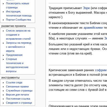
Посмотреть новые
страницы
Традиция приписывает
Эзре
(или софр
Инструкция,
отношению к Богу выражений. Масора н
техническая помощь
нарекло`).
Портал Сообщества
В канонизированном тексте Библии сох
развитие проекта
чтении и обозначает их
арамейскими
те
Список запросов на
К наиболее ранним указаниям этой ка
создание и
50а), в некоторых случаях — именем
Э
исправление статей
Запросы на перевод
Большинство указаний крей и ктив кас
с английского и
лишних или о недостающих буквах. Осо
иврита
чтении слов (ктив ве-ла крей).
Предложения
Спорные
технические и
методологические
Критические замечания ранних
софрим
вопросы
встречающихся в Библии в полной (кти
инструменты
В каждом случае отмечалось число та
Ссылки сюда
элементы текста делят (по отсчету каж
Связанные правки
состоящие из семи слов с буквой
йод
в
Служебные страницы
Версия для печати
Постоянная ссылка
Сведения о странице
Образовавшиеся на раннем этапе разв