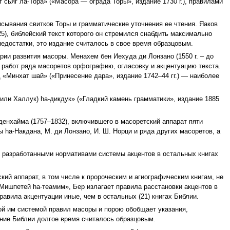
 сьяг ла-Тора» («Масора — ограда Торы», издание 1730 г.), правилами
писывания свитков Торы и грамматические уточнения ее чтения. Яаков
5), библейский текст которого он стремился снабдить максимально
едостатки, это издание считалось в свое время образцовым.
ии развития масоры. Менахем бен Иехуда ди Лонзано (1550 г. – до
и работ ряда масоретов орфографию, огласовку и акцентуацию текста.
 «Минхат шай» («Принесение дара», издание 1742–44 гг.) — наиболее
или Халлук) hа-дикдук» («Гладкий камень грамматики», издание 1885
денхайма (1757–1832), включившего в масоретский аппарат пяти
 hа-Накдана, М. ди Лонзано, И. Ш. Норци и ряда других масоретов, а
о разработанными нормативами системы акцентов в остальных книгах
кий аппарат, в том числе к пророческим и агиографическим книгам, не
«Мишпетей hа-теамим», Бер излагает правила расстановки акцентов в
равила акцентуации иные, чем в остальных (21) книгах Библии.
ной им системой правил масоры и порою обобщает указания,
ние Библии долгое время считалось образцовым.