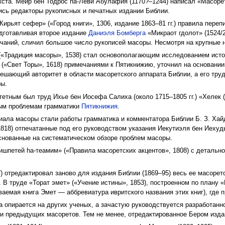
кста. Меир бен Тодрос hа-Леви Абулафия (1170?–1244) написал «Масорет
ись редакторы рукописных и печатных издании Библии.
ирьят сефер» («Город книги», 1306, издание 1863–81 гг.) правила пере
одготавливая второе издание
Даниэля Бомберга
«Микраот гдолот» (1524/2
аний, сличил большое число рукописей масоры. Несмотря на крупные н
«Традиция масоры», 1538) стал основополагающим исследованием истор
а» («Свет Торы», 1618) примечаниями к Пятикнижию, уточнил на основани
шающий авторитет в области масоретского аппарата Библии, а его труд
ры.
етным был труд Ихье бен Иосефа Салиха (около 1715–1805 гг.) «Хелек (
орым проблемам грамматики
Пятикнижия
.
иала масоры стали работы грамматика и комментатора Библии Б. З. Хай
818) отпечатанные под его руководством указания Иекутиэля бен Иехуды
снованные на систематическом обзоре проблем масоры.
ишпетей hа-теамим» («Правила масоретских акцентов», 1808) с детальн
) отредактировал заново для издания Библии (1869–95) весь ее масоретс
 В труде «Торат эмет» («Учение истины», 1853), построенном по плану 
ваемая книга Эмет — аббревиатура ивритского названия этих книг), где п
да опирается на других ученых, а зачастую руководствуется разработан
и предыдущих масоретов. Тем не менее, отредактированное Бером изда