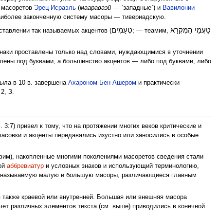
и масоретов
Эрец-Исраэль
(
маараваэй
— `западные`) и
Вавилонии
аиболее законченную систему масоры — тивериадскую.
טַעֲמֵי הַמִּקְרָא
טְעָמִים
ставлении так называемых акцен­тов (
; — теамим,
 знаки проставлены только над словами, нуждающимися в уточнении
влены под буквами, а большинство акцентов — либо под буквами, либо
ыла в 10 в. завершена
Ахароном Бен-Ашером
и практически
2, З.
3:7) привел к тому, что на протяжении многих веков критические и
ласовки и акценты передавались изустно или заносились в особые
афим), накопленные многими поколениями масоретов сведения стали
мой
аббревиатур
и условных знаков и использующий терминологию,
так называемую малую и большую масоры, различающиеся главным
я также краевой или внутренней. Большая или внешняя масора
чет различных элементов текста (см. выше) приводились в конечной