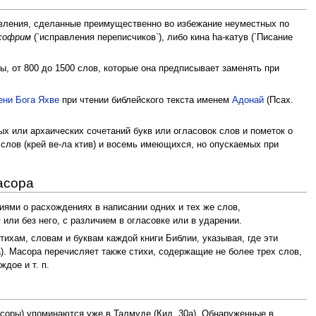
авления, сделанные преимущественно во избежание неуместных по
софрим
(`исправления переписчиков`), либо кина hа-катув (`Писание
, от 800 до 1500 слов, которые она предписывает заменять при
ени Бога Яхве
при чтении библейского текста именем
Адонай
(Псах.
х или архаических сочетаний букв или огласовок слов и пометок о
слов (крей ве-ла ктив) и восемь имеющихся, но опускаемых при
асора
ми о расхождениях в написании одних и тех же слов,
в
или без него, с различием в огласовке или в ударении.
стихам, словам и буквам каждой книги Библии, указывая, где эти
а). Масора перечисляет также стихи, содержащие не более трех слов,
дое и т. п.
соры) упоминаются уже в Талмуде (Кид. 30а). Обнаруженные в