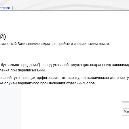
стория
й)
демической Вики-энциклопедии по еврейским и израильским темам
, буквально `предание`) - свод указаний, служащих сохранению канонизи
ления при переписывании.
ечаний, уточняющих орфографию, огласовку, синтаксическое деление, 
кже случаи вариантного произношения отдельных слов.
Мас
а