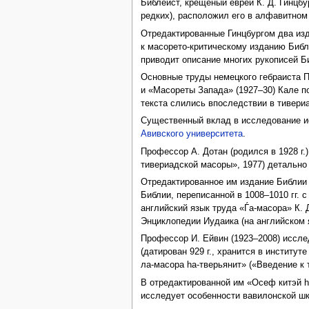
Библеист, крещеный еврей К. Д. Гинцбу
редких), расположил его в алфавитном
Отредактированные Гинцбургом два изда
к масорето-критическому изданию Библ
приводит описание многих рукописей Б
Основные труды немецкого гебраиста П
и «Масореты Запада» (1927–30) Кале п
текста слились впоследствии в тивер
Существенный вклад в исследование ис
Авивского университета
.
Профессор А. Дотан (родился в 1928 г.
тивериадской масоры», 1977) детальн
Отредактированное им издание Библии 
Библии, переписанной в 1008–1010 гг.
английский язык труда «Ѓа-масора» К.
Энциклопедии Иудаика (на английском я
Профессор И. Ейвин (1923–2008) иссле
(датирован 929 г., хранится в институ
ла-масора hа-тверьянит» («Введение к 
В отредактированной им «Осеф китэй hа
исследует особенности вавилонской шк