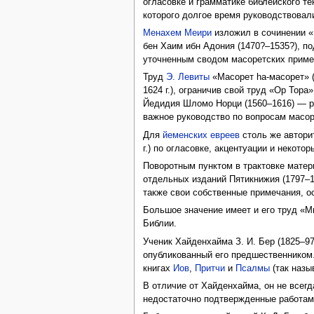
огласовке и грамматике библейского те
которого долгое время руководствовал
Менахем Меири
изложил в сочинении «К
бен Хаим ибн Адония (1470?–1535?), п
уточненным сводом масоретских примеч
Труд
Э. Левиты
«Масорет hа-масорет» (
1624 г.), ограничив свой труд «Ор Тор
Йедидия Шломо Норци (1560–1616) — ре
важное руководство по вопросам масо
Для
йеменских евреев
столь же авторит
г.) по огласовке, акцентуации и некот
Поворотным пунктом в трактовке матер
отдельных изданий Пятикнижия (1797–1
также свои собственные примечания, о
Большое значение имеет и его труд «М
Библии.
Ученик Хайденхайма З. И. Бер (1825–97
опубликованный его предшественником.
книгах
Иов
,
Притчи
и
Псалмы
(так назы
В отличие от Хайденхайма, он не всег
недостаточно подтвержденные работам