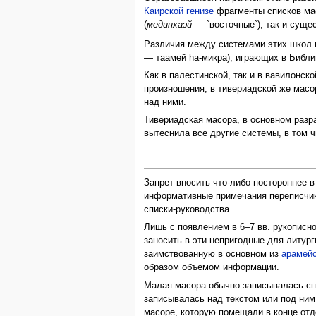
Каирской генизе
фрагменты списков ма
(
мединхаэй
— `восточные`), так и суще
Различия между системами этих школ п
— таамей hа-микра), играющих в Библи
Как в палестинской, так и в вавилонс
произношения; в тивериадской же масор
над ними.
Тивериадская масора, в основном разр
вытеснила все другие системы, в том 
Запрет вносить что-либо постороннее в
информативные примечания переписчико
списки-руководства.
Лишь с появлением в 6–7 вв. рукописн
заносить в эти непригодные для литу
заимствованную в основном из
арамейс
образом объемом информации.
Малая масора обычно записывалась спр
записывалась над текстом или под ним,
масоре, которую помещали в конце от