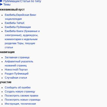
Публикации:Статьи по типу
Темы
ежевиковый куст
ЕжеВиКа,Еврейская Вики-
энциклопедия
ЕжеВиКа-ТаНаХ
ЕжеВиКа-Публикации
ЕжеВиКа-Книги (бумажные и
электронные), аудиокурсы,
комментарии к недельным
разделам Торы, текущие
статьи
навигация
Заглавная страница
Алфавитный указатель
названий страниц
Новостной Портал
Раздел Публикаций
Случайная статья
участие
Сообщить об ошибке
Создать новую страницу
Посмотреть свежие правки
Посмотреть новые страницы
Инструкция, техническая