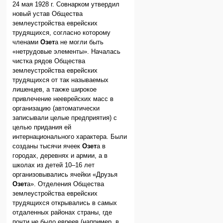
24 мая 1928 г. Совнарком утвердил
новый устав Общества
землеустройства еврейских
трудящихся, согласно которому
членами
Озет
а не могли быть
«нетрудовые элементы». Началась
чистка рядов Общества
землеустройства еврейских
трудящихся от так называемых
лишенцев, а также широкое
привлечение нееврейских масс в
организацию (автоматически
записывали целые предприятия) с
целью придания ей
интернационального характера. Были
созданы тысячи ячеек
Озет
а в
городах, деревнях и армии, а в
школах из детей 10–16 лет
организовывались ячейки «Друзья
Озет
а». Отделения Общества
землеустройства еврейских
трудящихся открывались в самых
отдаленных районах страны, где
почти не было евреев (например, в