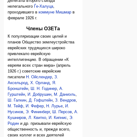
делегаты второго съезда
нелегального
Ѓе-Халуца
,
проходившего в
коммуне Мишмар
в
феврале 1926 г.
Члены ОЗЕТа
К популяризации своих целей и
планов Общество землеустройства
еврейских трудящихся широко
привлекало еврейскую
интеллигенцию. В обращении «К
евреям всех стран мира» (апрель
1926 г.) советские еврейские
писатели
Н. Ойслендер
,
З.
Аксельрод
,
Х. Орланд
,
Я.
Бронштейн
,
Ш. Н. Годинер
,
А.
Гурштейн
,
И. Добрушин
,
М. Даниэль
,
Ш. Галкин
,
Д. Гофштейн
,
З. Вендров
,
М. Тейф
,
И. Фефер
,
Н. Лурье
,
И.
Нусинов
,
Э. Фининберг
,
Ш. Персов
,
А.
Кушниров
,
Л. Квитко
,
И. Кипнис
,
Э.
Родин
и др. призывали еврейскую
общественность и, прежде всего,
своих коллег и всех деятелей