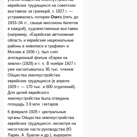
еврейских трудящихся на советских
выставках за границей, с 1927 г. —
устраивались лотереи
Озет
а (пять до
1933–34 гг., свыше миллиона билетов
в каждой), художественные выставки
(например, «Еврейская автономная
область и еврейские национальные
районы в живописи и графике» в
Москве в 1936 г.), был снят
агитационный фильм «Евреи на
земле» (1928) и т. п. В ноябре 1927 г.
уже насчитывалось 95 тыс. членов
Общества землеустройства
еврейских трудящихся (в апреле
1929 г. — 170 тыс. и 600 отделений).
Для целей еврейского
землеустройства была отведена
площадь 3.9 млн. гектаров.
6 февраля 1928 г. центральные
органы Общества землеустройства
еврейских трудящихся, несмотря на
несогласие части руководства (Ю.
Ларин, А. Брагин и др.), выразили