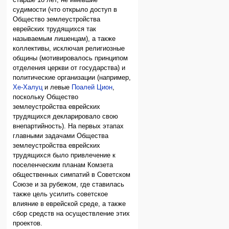
старше 18 лет, не имевшие
судимости (что открыло доступ в
Общество землеустройства
еврейских трудящихся так
называемым лишенцам), а также
коллективы, исключая религиозные
общины (мотивировалось принципом
отделения церкви от государства) и
политические организации (например,
Хе-Халуц
и левые
Поалей Цион
,
поскольку Общество
землеустройства еврейских
трудящихся декларировало свою
внепартийность). На первых этапах
главными задачами Общества
землеустройства еврейских
трудящихся было привлечение к
поселенческим планам Комзета
общественных симпатий в Советском
Союзе и за рубежом, где ставилась
также цель усилить советское
влияние в еврейской среде, а также
сбор средств на осуществление этих
проектов.