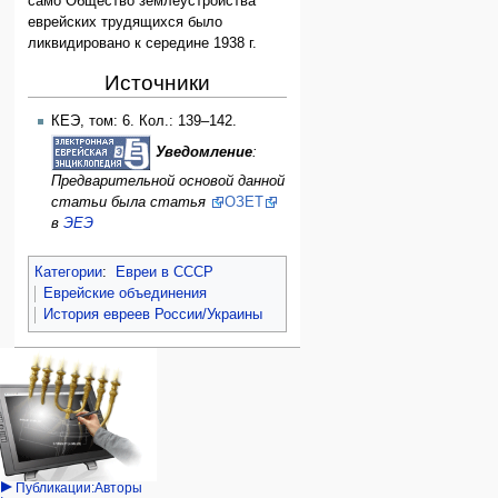
само Общество землеустройства
еврейских трудящихся было
ликвидировано к середине 1938 г.
Источники
КЕЭ, том: 6. Кол.: 139–142.
Уведомление
:
Предварительной основой данной
статьи была статья
ОЗЕТ
в
ЭЕЭ
Категории
:
Евреи в СССР
Еврейские объединения
История евреев России/Украины
Навигация
персональные инструменты
действия на странице
категории
Израиль:Страна и
войти
статья
государство
запрос
обсуждение
Иудаизм
учётной
читать
Народ
записи
просмотр
Проекты
кода
Проекты/Участники/
дополнения
история
Публикации:Авторы