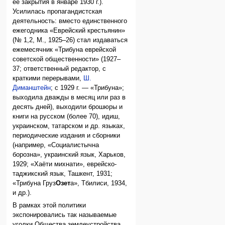
ее закрытия в январе 1930 г.).
Усилилась пропагандистская
деятельность: вместо единственного
ежегодника «Еврейский крестьянин»
(№ 1,2, М., 1925–26) стал издаваться
ежемесячник «Трибуна еврейской
советской общественности» (1927–
37; ответственный редактор, с
краткими перерывами,
Ш.
Диманштейн
; с 1929 г. — «Трибуна»;
выходила дважды в месяц или раз в
десять дней), выходили брошюры и
книги на русском (более 70), идиш,
украинском, татарском и др. языках,
периодические издания и сборники
(например, «Социалистычна
борозна», украинский язык, Харьков,
1929; «Хаёти михнати», еврейско-
таджикский язык, Ташкент, 1931;
«Трибуна Груз
Озет
а», Тбилиси, 1934,
и др.).
В рамках этой политики
экспонировались так называемые
уголки Общества землеустройства