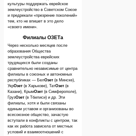
культуры поддержать еврейское
землеустройство в Советском Союзе
и предрекали «презрение поколений»
тем, кто не впишет в это дело
«своего имени».
Филиалы ОЗЕТа
Через несколько месяцев после
образования Общества
землеустройства еврейских
трудящихся были созданы
сравнительно независимые от центра
филиалы в союзных и автономных
республиках — Бел
Озет
(в Минске),
Укр
Озет
(в Харькове), Тат
Озет
(в
Казани), Крым
Озет
(в Симферополе),
Груз
Озет
(в Тбилиси) и др. Эти
филиалы, хотя и были связаны
единым уставом и организованы во
всесоюзное общество, зачастую
вступали в конфликты с центром, так
как их работа зависела от местных
условий и взаимоотношений с