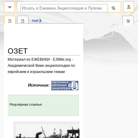
поиск по словам
ещё
ОЗЕТ
Материал из ЕЖЕВИКИ - EJWiki.org -
Академической Вики-энциклопедии по
еврейским и израильским темам
Перейти
Перейти
Источник:
к
к
навигации
поиску
:
Регулярная статья