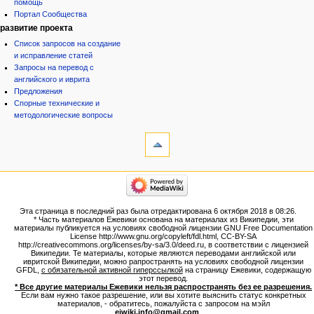
помощь
Портал Сообщества
развитие проекта
Список запросов на создание
и исправление статей
Запросы на перевод с
английского и иврита
Предложения
Спорные технические и
методологические вопросы
инструменты
Ссылки
сюда
Связанные
категории
правки
Израиль:Страна и
Служебные
государство
страницы
Иудаизм
Эта страница в последний раз была отредактирована 6 октября 2018 в 08:26.
Народ
Версия
* Часть материалов Ежевики основана на материалах из Википедии, эти
Проекты
для
материалы публикуется на условиях свободной лицензии GNU Free Documentation
Проекты/Участники/
License http://www.gnu.org/copyleft/fdl.html, CC-BY-SA
печати
дополнения
http://creativecommons.org/licenses/by-sa/3.0/deed.ru, в соответствии с лицензией
Постоянная
Публикации:Авторы
Википедии. Те материалы, которые являются переводами английской или
ивритской Википедии, можно рапространять на условиях свободной лицензии
ссылка
Публикации:Статьи по типу
GFDL,
с обязательной активной гиперссылкой
на страницу Ежевики, содержащую
Темы
Сведения
этот перевод.
о странице
* Все другие материалы Ежевики нельзя распространять без ее разрешения.
ежевиковый куст
Если вам нужно такое разрешение, или вы хотите выяснить статус конкретных
ЕжеВиКа,Еврейская Вики-
материалов, - обратитесь, пожалуйста с запросом на мэйл
ejwiki.info@gmail.com
.