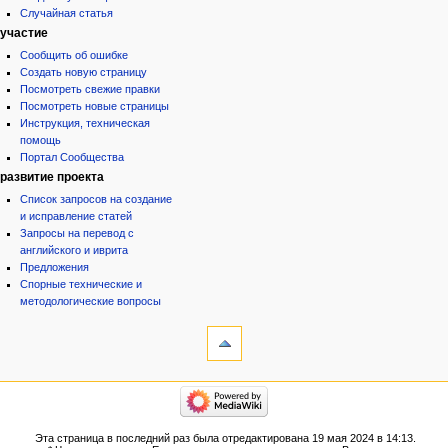
Случайная статья
участие
Сообщить об ошибке
Создать новую страницу
Посмотреть свежие правки
Посмотреть новые страницы
Инструкция, техническая
помощь
Портал Сообщества
развитие проекта
Список запросов на создание
и исправление статей
Запросы на перевод с
английского и иврита
Предложения
Спорные технические и
методологические вопросы
инструменты
Ссылки
сюда
Связанные
категории
правки
Израиль:Страна и
Служебные
государство
страницы
Иудаизм
Эта страница в последний раз была отредактирована 19 мая 2024 в 14:13.
Народ
Версия