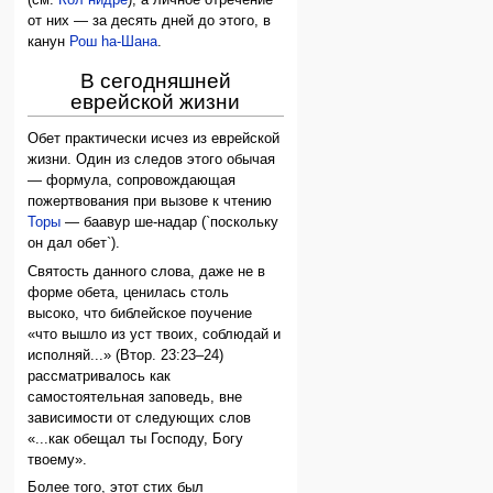
от них — за десять дней до этого, в
канун
Рош hа-Шана
.
В сегодняшней
еврейской жизни
Обет практически исчез из еврейской
жизни. Один из следов этого обычая
— формула, сопровождающая
пожертвования при вызове к чтению
Торы
— баавур ше-надар (`поскольку
он дал обет`).
Святость данного слова, даже не в
форме обета, ценилась столь
высоко, что библейское поучение
«что вышло из уст твоих, соблюдай и
исполняй...» (Втор. 23:23–24)
рассматривалось как
самостоятельная заповедь, вне
зависимости от следующих слов
«...как обещал ты Господу, Богу
твоему».
Более того, этот стих был