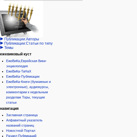
Навигация
персональные инструменты
действия на странице
категории
Израиль:Страна и
войти
статья
государство
запрос
обсуждение
Иудаизм
учётной
читать
Народ
записи
просмотр
Проекты
кода
Проекты/Участники/
дополнения
история
Публикации:Авторы
Публикации:Статьи по типу
Темы
ежевиковый куст
ЕжеВиКа,Еврейская Вики-
энциклопедия
ЕжеВиКа-ТаНаХ
ЕжеВиКа-Публикации
ЕжеВиКа-Книги (бумажные и
электронные), аудиокурсы,
комментарии к недельным
разделам Торы, текущие
статьи
навигация
Заглавная страница
Алфавитный указатель
названий страниц
Новостной Портал
Раздел Публикаций