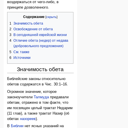
воздержаться от чего-либо, в
принципе дозволенного.
Содержание
1
Значимость обета
2
Освобождение от обета
3
В сегодняшней еврейской жизни
4
Отличие обета (недер) от недава
(добровольного предложения)
5
См. также
6
Источники
Значимость обета
Библейские законы относительно
обетов содержатся в Чис. 30:1–16.
Огромное значение, которое
законоучители
Талмуда
придавали
обетам, отражено в том факте, что
им посвящен целый трактат Недарим
(11 глав), а также трактат Назир (об
обетах
назореев
).
В
Библии
нет ясных указаний на