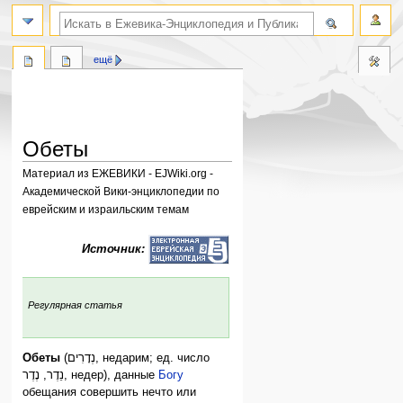
поиск по словам
ещё
Обеты
Материал из ЕЖЕВИКИ - EJWiki.org -
Академической Вики-энциклопедии по
еврейским и израильским темам
Перейти
Перейти
Источник:
к
к
навигации
поиску
:
Регулярная статья
Обеты
(נְדָרִים, недарим; ед. число
נֵדֶר, נֶדֶר, недер), данные
Богу
обещания совершить нечто или