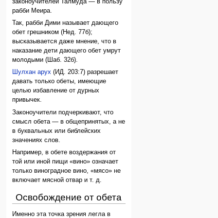
законоучителей Талмуда — в пользу
рабби Меира.
Так, рабби Дими называет дающего
обет грешником (Нед. 77б);
высказывается даже мнение, что в
наказание дети дающего обет умрут
молодыми (Шаб. 32б).
Шулхан арух
(ИД. 203:7) разрешает
давать только обеты, имеющие
целью избавление от дурных
привычек.
Законоучители подчеркивают, что
смысл обета — в общепринятых, а не
в буквальных или библейских
значениях слов.
Например, в обете воздержания от
той или иной пищи «вино» означает
только виноградное вино, «мясо» не
включает мясной отвар и т. д.
Освобождение от обета
Именно эта точка зрения легла в