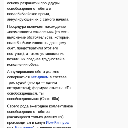
основу разработки процедуры
освобождения от обета в
послебиблейское время,
аннулирующей их с самого начала.
Процедура включает нахождение
«возможности сожаления» (то есть
выяснение обстоятельств, которые,
если бы были известны дающему
обет, предотвратили этот его
поступок), а также установление
возникших позднее трудностей в
исполнении обета.
Аннулирование обета должно
совершаться
бет-дином
в составе
трех судей (иногда — одним
авторитетом); формула отмены: «Ты
освобождаешься, ты
освобождаешься» (Санх. 68а).
Своего рода ежегодное коллективное
освобождение от обетов
(касающееся только давших их)
производится в канун
Иом-Киппура
(см.
Кол нидре
), а личное отречение