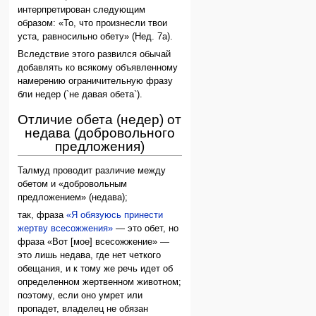
интерпретирован следующим
образом: «То, что произнесли твои
уста, равносильно обету» (Нед. 7а).
Вследствие этого развился обычай
добавлять ко всякому объявленному
намерению ограничительную фразу
бли недер (`не давая обета`).
Отличие обета (недер) от
недава (добровольного
предложения)
Талмуд проводит различие между
обетом и «добровольным
предложением» (недава);
так, фраза
«Я обязуюсь принести
жертву всесожжения»
— это обет, но
фраза «Вот [мое] всесожжение» —
это лишь недава, где нет четкого
обещания, и к тому же речь идет об
определенном жертвенном животном;
поэтому, если оно умрет или
пропадет, владелец не обязан