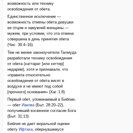
возможность или технику
освобождения от обета.
Единственное исключение —
возможность отмены обета девушки
ее отцом и замужней женщины —
мужем, при условии, что эта отмена
совершена в день принятия обета
(Чис. 30:4–16).
Тем не менее законоучители Талмуда
разработали технику освобождения
от обета (хаттарат [или хеттер]
недарим), хотя и признавали, что
«правила относительно
освобождения от обета висят в
воздухе и не имеют под собой
[прочного] основания» (Хаг. 1:8).
Первый обет, упоминаемый в Библии,
— обет
Иакова
(Быт. 28:20–22),
получивший косвенное согласие Бога
(Быт. 31:13).
Библия не дает моральной оценки
обету
Ифтаха
, обернувшемуся