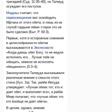
трагедией (Суд. 11:30–40), но Талмуд
осуждает его поступок.
Мидраш
считает, что
первосвященник
мог освободить
Ифтаха от этого обета, и лишь из-за
глупой гордыни обеих сторон это не
было сделано (Быт. Р. 60:3).
Первые, хотя и осторожные сомнения
в целесообразности обетов
высказываются в
Экклесиасте
:
«Когда даешь обет Богу, то не медли
исполнить его... Лучше тебе не
обещать, нежели не исполнять
обещанного» (5:3–4).
Законоучители Талмуда высказывали
различные мнения о смысле этого
стиха (Хул. 2а). Так, рабби Иехуда
утверждает: «Лучше обоих тот, кто и
дает обет, и выполняет его», а рабби
Меир полагает, что «лучше обоих тот,
кто вообще не дает обета».
В целом, однако, мнение