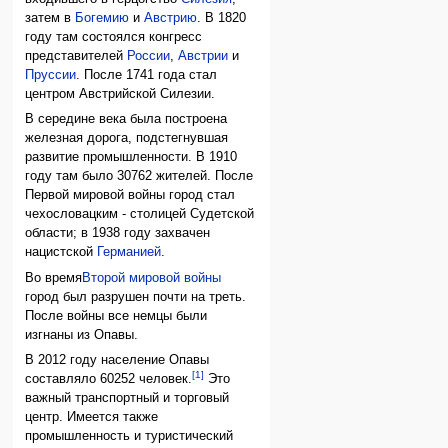
затем в
Богемию
и
Австрию
. В 1820
году там состоялся конгресс
представителей
России
,
Австрии
и
Пруссии
. После 1741 года стал
центром Австрийской Силезии.
В середине века была построена
железная дорога, подстегнувшая
развитие промышленности. В 1910
году там было 30762 жителей. После
Первой мировой войны город стал
чехословацким - столицей Судетской
области; в 1938 году захвачен
нацистской
Германией
.
Во время
Второй мировой войны
город был разрушен почти на треть.
После войны все немцы были
изгнаны из Опавы.
В 2012 году население Опавы
[1]
составляло 60252 человек.
Это
важный транспортный и торговый
центр. Имеется также
промышленность и туристический