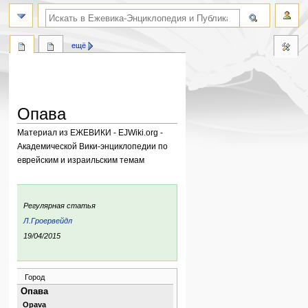
поиск по словам
ещё
Опава
Материал из ЕЖЕВИКИ - EJWiki.org -
Академической Вики-энциклопедии по
еврейским и израильским темам
Перейти
Перейти
к
к
:
Регулярная статья
навигации
поиску
Л.Гроервейдл
ния:
19/04/2015
Город
Опава
Opava