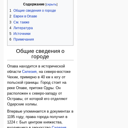
Содержание
1
Общие сведения о городе
2
Евреи в Опаве
3
См. также
4
Литература
5
Источники
6
Примечания
Общие сведения о
городе
Опава находится в исторической
области
Силезия
, на северо-востоке
Чехии, примерно в 40 км к югу от
польской границы. Город стоит на
реке Опаве, притоке Одры. Он
расположен к северо-западу от
Остравы, от которой его отделяют
Одерские холмы.
Впервые упоминается в документах в
1195 году, права города получил в
1224 г. Был центром княжества,
входившего в герцогство
Силезия
,