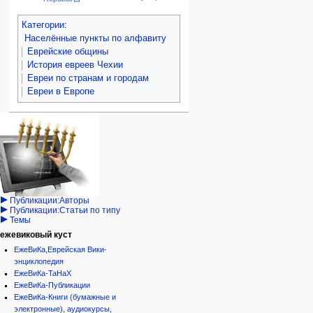
Категории
:
Населённые пункты по алфавиту
Еврейские общины
История евреев Чехии
Евреи по странам и городам
Евреи в Европе
Навигация
персональные инструменты
действия на странице
категории
Израиль:Страна и
войти
статья
государство
запрос
обсуждение
Иудаизм
учётной
читать
Народ
записи
просмотр
Проекты
кода
Проекты/Участники/
дополнения
история
Публикации:Авторы
Публикации:Статьи по типу
Темы
ежевиковый куст
ЕжеВиКа,Еврейская Вики-
энциклопедия
ЕжеВиКа-ТаНаХ
ЕжеВиКа-Публикации
ЕжеВиКа-Книги (бумажные и
электронные), аудиокурсы,