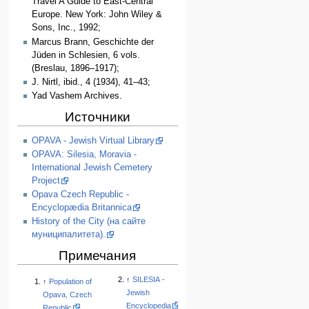
Travel A Guide to East-Central
Europe. New York: John Wiley &
Sons, Inc., 1992;
Marcus Brann, Geschichte der
Jüden in Schlesien, 6 vols.
(Breslau, 1896–1917);
J. Nirtl, ibid., 4 (1934), 41–43;
Yad Vashem Archives.
Источники
OPAVA - Jewish Virtual Library
OPAVA: Silesia, Moravia -
International Jewish Cemetery
Project
Opava Czech Republic -
Encyclopædia Britannica
History of the City (на сайте
муниципалитета).
Примечания
↑
SILESIA -
↑
Population of
Jewish
Opava, Czech
Encyclopedia
Republic