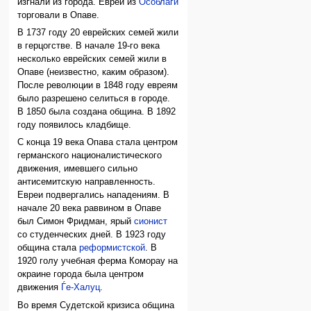
изгнали из города. Евреи из
Особлаги
торговали в Опаве.
В 1737 году 20 еврейских семей жили
в герцогстве. В начале 19-го века
несколько еврейских семей жили в
Опаве (неизвестно, каким образом).
После революции в 1848 году евреям
было разрешено селиться в городе.
В 1850 была создана община. В 1892
году появилось кладбище.
С конца 19 века Опава стала центром
германского националистического
движения, имевшего сильно
антисемитскую направленность.
Евреи подвергались нападениям. В
начале 20 века раввином в Опаве
был Симон Фридман, ярый
сионист
со студенческих дней. В 1923 году
община стала
реформистской
. В
1920 голу учебная ферма Коморау на
окраине города была центром
движения
Ѓе-Халуц
.
Во время Судетской кризиса община