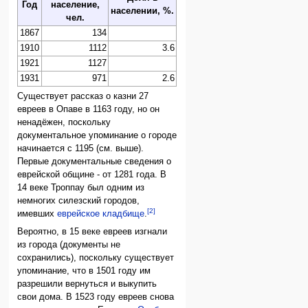
Год
население,
населении, %.
чел.
1867
134
1910
1112
3.6
1921
1127
1931
971
2.6
Существует рассказ о казни 27
евреев в Опаве в 1163 году, но он
ненадёжен, поскольку
документальное упоминание о городе
начинается с 1195 (см. выше).
Первые документальные сведения о
еврейской общине - от 1281 года. В
14 веке Троппау был одним из
немногих силезский городов,
[2]
имевших
еврейское кладбище
.
Вероятно, в 15 веке евреев изгнали
из города (документы не
сохранились), поскольку существует
упоминание, что в 1501 году им
разрешили вернуться и выкупить
свои дома. В 1523 году евреев снова