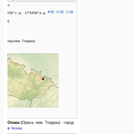
Чехия
🌍
(G)
(O)
49°56′00″ с. ш. 17°54′00″ в. д.
60000
2012
1195
Троппау(нем. Troppau)
1281
Опава
(Opava, нем. Troppau) - город
в
Чехии
.