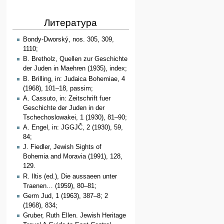
Литература
Bondy-Dworský, nos. 305, 309,
1110;
B. Bretholz, Quellen zur Geschichte
der Juden in Maehren (1935), index;
B. Brilling, in: Judaica Bohemiae, 4
(1968), 101–18, passim;
A. Cassuto, in: Zeitschrift fuer
Geschichte der Juden in der
Tschechoslowakei, 1 (1930), 81–90;
A. Engel, in: JGGJČ, 2 (1930), 59,
84;
J. Fiedler, Jewish Sights of
Bohemia and Moravia (1991), 128,
129.
R. Iltis (ed.), Die aussaeen unter
Traenen… (1959), 80–81;
Germ Jud, 1 (1963), 387–8; 2
(1968), 834;
Gruber, Ruth Ellen. Jewish Heritage