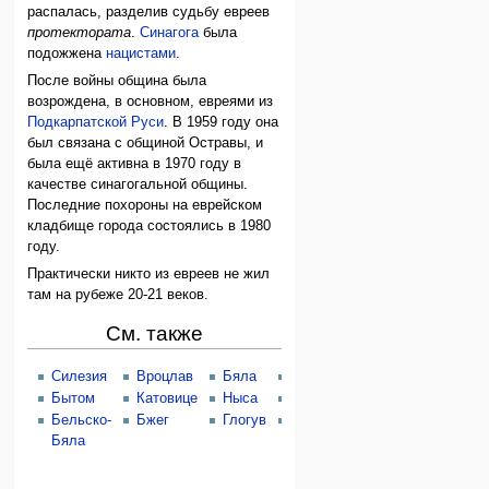
распалась, разделив судьбу евреев
протектората
.
Синагога
была
подожжена
нацистами
.
После войны община была
возрождена, в основном, евреями из
Подкарпатской Руси
. В 1959 году она
был связана с общиной Остравы, и
была ещё активна в 1970 году в
качестве синагогальной общины.
Последние похороны на еврейском
кладбище города состоялись в 1980
году.
Практически никто из евреев не жил
там на рубеже 20-21 веков.
См. также
Силезия
Вроцлав
Бяла
Гёрлиц
Особлага
Че
Бытом
Катовице
Ныса
Свидница
Тешин
Пр
Бельско-
Бжег
Глогув
Легница
Гливице
Ос
Бяла