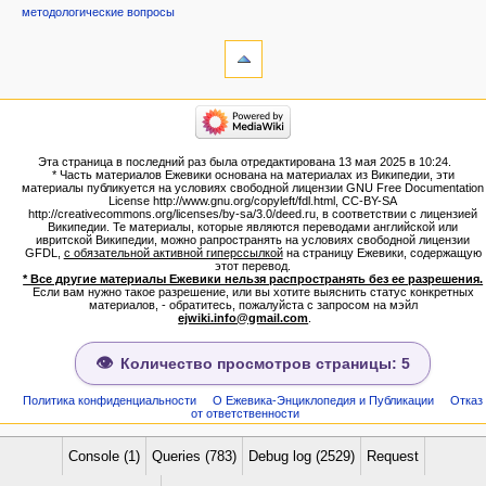
методологические вопросы
инструменты
Ссылки
сюда
Связанные
категории
правки
Израиль:Страна и
Служебные
государство
страницы
Иудаизм
Эта страница в последний раз была отредактирована 13 мая 2025 в 10:24.
Народ
Версия
* Часть материалов Ежевики основана на материалах из Википедии, эти
Проекты
для
материалы публикуется на условиях свободной лицензии GNU Free Documentation
Проекты/Участники/
License http://www.gnu.org/copyleft/fdl.html, CC-BY-SA
печати
дополнения
http://creativecommons.org/licenses/by-sa/3.0/deed.ru, в соответствии с лицензией
Постоянная
Публикации:Авторы
Википедии. Те материалы, которые являются переводами английской или
ивритской Википедии, можно рапространять на условиях свободной лицензии
ссылка
Публикации:Статьи по типу
GFDL,
с обязательной активной гиперссылкой
на страницу Ежевики, содержащую
Темы
Сведения
этот перевод.
о странице
* Все другие материалы Ежевики нельзя распространять без ее разрешения.
ежевиковый куст
Если вам нужно такое разрешение, или вы хотите выяснить статус конкретных
ЕжеВиКа,Еврейская Вики-
материалов, - обратитесь, пожалуйста с запросом на мэйл
ejwiki.info@gmail.com
.
энциклопедия
ЕжеВиКа-ТаНаХ
ЕжеВиКа-Публикации
Количество просмотров страницы: 5
ЕжеВиКа-Книги (бумажные и
электронные), аудиокурсы,
Политика конфиденциальности
О Ежевика-Энциклопедия и Публикации
Отказ
от ответственности
комментарии к недельным
разделам Торы, текущие
статьи
Console (1)
Queries (783)
Debug log (2529)
Request
навигация