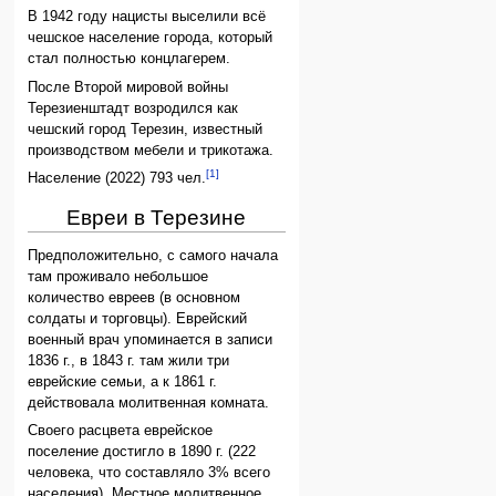
В 1942 году нацисты выселили всё
чешское население города, который
стал полностью концлагерем.
После Второй мировой войны
Терезиенштадт возродился как
чешский город Терезин, известный
производством мебели и трикотажа.
[1]
Население (2022) 793 чел.
Евреи в Терезине
Предположительно, с самого начала
там проживало небольшое
количество евреев (в основном
солдаты и торговцы). Еврейский
военный врач упоминается в записи
1836 г., в 1843 г. там жили три
еврейские семьи, а к 1861 г.
действовала молитвенная комната.
Своего расцвета еврейское
поселение достигло в 1890 г. (222
человека, что составляло 3% всего
населения). Местное молитвенное