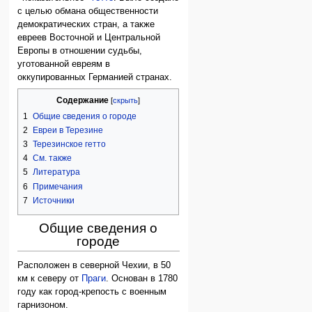
с целью обмана общественности
демократических стран, а также
евреев Восточной и Центральной
Европы в отношении судьбы,
уготованной евреям в
оккупированных Германией странах.
Содержание
1
Общие сведения о городе
2
Евреи в Терезине
3
Терезинское гетто
4
См. также
5
Литература
6
Примечания
7
Источники
Общие сведения о
городе
Расположен в северной Чехии, в 50
км к северу от
Праги
. Основан в 1780
году как город-крепость с военным
гарнизоном.