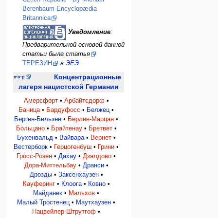
Berenbaum Encyclopædia
Britannica
Уведомление
:
Предварительной основой данной
статьи была статья
ТЕРЕЗИН
в
ЭЕЭ
Концентрационные
п
·
о
·
р
лагеря нацистской Германии
Амерсфорт
•
Арбайтсдорф
•
Баница
•
Бардуфосс
•
Белжец
•
Берген-Бельзен
•
Берлин-Марцан
•
Больцано
•
Брайтенау
•
Бретвет
•
Бухенвальд
•
Вайвара
•
Вернет
•
Вестерборк
•
Герцогенбуш
•
Грини
•
Гросс-Розен
•
Дахау
•
Дзялдово
•
Дора-Миттельбау
•
Дранси
•
Дрозды
•
Заксенхаузен
•
Кауферинг
•
Клоога
•
Ковно
•
Майданек
•
Мальхов
•
Малый Тростенец
•
Маутхаузен
•
Нацвейлер-Штрутгоф
•