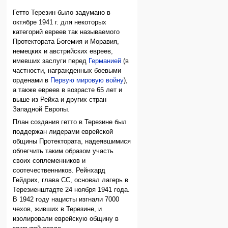
Гетто Терезин было задумано в
октябре 1941 г. для некоторых
категорий евреев так называемого
Протектората Богемия и Моравия,
немецких и австрийских евреев,
имевших заслуги перед
Германией
(в
частности, награжденных боевыми
орденами в
Первую мировую войну
),
а также евреев в возрасте 65 лет и
выше из Рейха и других стран
Западной Европы.
План создания гетто в Терезине был
поддержан лидерами еврейской
общины Протектората, надеявшимися
облегчить таким образом участь
своих соплеменников и
соотечественников. Рейнхард
Гейдрих, глава СС, основал лагерь в
Терезиенштадте 24 ноября 1941 года.
В 1942 году нацисты изгнали 7000
чехов, живших в Терезине, и
изолировали еврейскую общину в