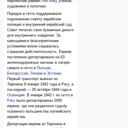
берлинский раввин
Лео Бек
), ученые,
художники и политики.
Порядок в гетто поддерживали
подчиненная совету еврейская
полиция и внутренний еврейский суд.
Совет печатал свои бумажные деньги
для внутреннего хождения. За
кажущимися благоприятными
условиями жизни скрывалась
страшная действительность. Евреев
постепенно депортировали на 63
железнодорожных вагонах в лагеря
смерти и гетто в
Польше
,
Белоруссии
,
Латвии
и
Эстонии
.
Первый транспорт выехал из
Терезина 9 января 1942 года в Ригу, а
последний — 28 октября 1944 года в
Освенцим
. В январе 1942 г. из гетто в
Ригу
были депортированы 2000
евреев, где они разделили судьбу
огромного большинства латвийского
еврейства.
Депортации евреев из Терезина в