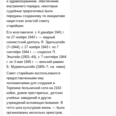
и здравоохранение, обеспечение
внутреннего порядка, некоторые
судебные прерогативы) были
переданы созданному по инициативе
нацистских властей совету
старейшин.
Его возглавляли: с 4 декабря 1941 г.
по 27 ноября 1943 г. — видный
сионистский деятель Я. Эдельштейн
(?–1944), с 27 ноября 1943 г. по 7
сентября 1944 г. — социолог П.
Эпштейн (1901–44), с 7 сентября 1944
г. по 3 мая 1945 г. — венский раввин
Б. Мурмельштейн (1905–?; см. ниже).
Совет старейшин воспользовался
предоставленными ему
полномочиями для создания в
Терезине больничной сети на 2163
койки, домов престарелых, детских
учебных заведений и других
учреждений вспомоществования. В
гетто шла культурная жизнь — были
организованы несколько оркестров,