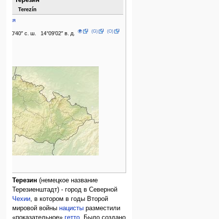
Terezín
Чехия
🌍
(G)
(O)
50°30′40″ с. ш. 14°09′02″ в. д.
793
2022
Терезин
(немецкое название
Терезиенштадт) - город в Северной
Чехии
, в котором в годы Второй
мировой войны
нацисты
разместили
«показательное»
гетто
. Было создано