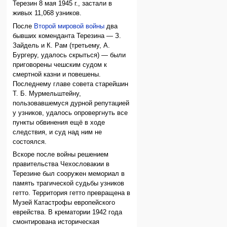
Терезин 8 мая 1945 г., застали в
живых 11,068 узников.
После
Второй мировой войны
два
бывших коменданта Терезина — З.
Зайдель и К. Рам (третьему, А.
Бургеру, удалось скрыться) — были
приговорены чешским судом к
смертной казни и повешены.
Последнему главе совета старейшин
Т. Б. Мурмельштейну,
пользовавшемуся дурной репутацией
у узников, удалось опровергнуть все
пункты обвинения ещё в ходе
следствия, и суд над ним не
состоялся.
Вскоре после войны решением
правительства Чехословакии в
Терезине был сооружен мемориал в
память трагической судьбы узников
гетто. Территория гетто превращена в
Музей Катастрофы европейского
еврейства. В крематории 1942 года
смонтирована историческая