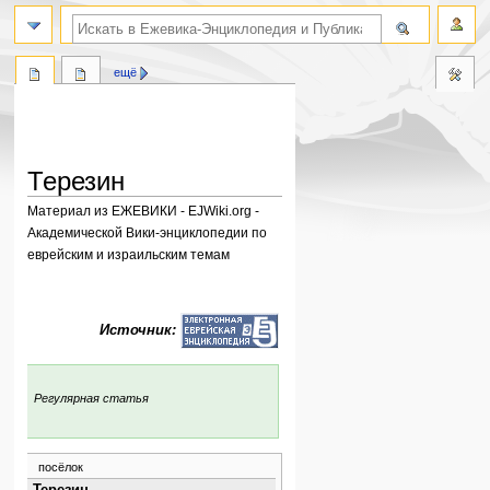
поиск по словам
ещё
Терезин
Материал из ЕЖЕВИКИ - EJWiki.org -
Академической Вики-энциклопедии по
еврейским и израильским темам
Перейти
Перейти
к
к
Источник:
навигации
поиску
:
Регулярная статья
посёлок
Терезин