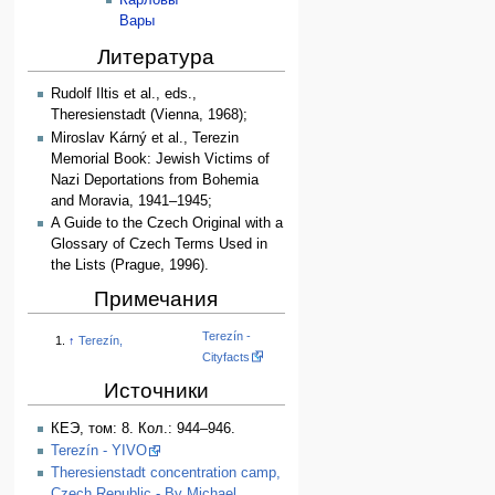
Карловы
Вары
Литература
Rudolf Iltis et al., eds.,
Theresienstadt (Vienna, 1968);
Miroslav Kárný et al., Terezin
Memorial Book: Jewish Victims of
Nazi Deportations from Bohemia
and Moravia, 1941–1945;
A Guide to the Czech Original with a
Glossary of Czech Terms Used in
the Lists (Prague, 1996).
Примечания
Terezín -
↑
Terezín,
Cityfacts
Источники
КЕЭ, том: 8. Кол.: 944–946.
Terezín - YIVO
Theresienstadt concentration camp,
Czech Republic - By Michael