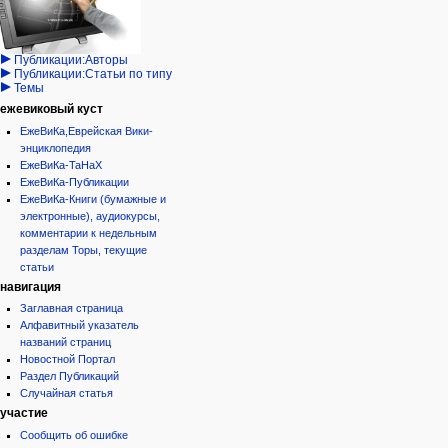
Народ
записи
просмотр
Проекты
кода
Проекты/Участники/
дополнения
история
Публикации:Авторы
Публикации:Статьи по типу
Темы
ежевиковый куст
ЕжеВиКа,Еврейская Вики-
энциклопедия
ЕжеВиКа-ТаНаХ
ЕжеВиКа-Публикации
ЕжеВиКа-Книги (бумажные и
электронные), аудиокурсы,
комментарии к недельным
разделам Торы, текущие
статьи
навигация
Заглавная страница
Алфавитный указатель
названий страниц
Новостной Портал
Раздел Публикаций
Случайная статья
участие
Сообщить об ошибке