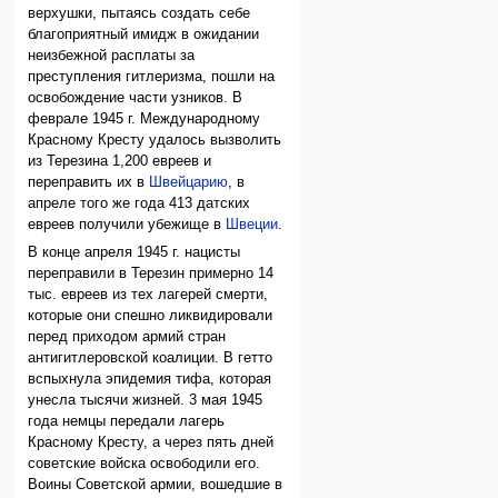
верхушки, пытаясь создать себе
благоприятный имидж в ожидании
неизбежной расплаты за
преступления гитлеризма, пошли на
освобождение части узников. В
феврале 1945 г. Международному
Красному Кресту удалось вызволить
из Терезина 1,200 евреев и
переправить их в
Швейцарию
, в
апреле того же года 413 датских
евреев получили убежище в
Швеции
.
В конце апреля 1945 г. нацисты
переправили в Терезин примерно 14
тыс. евреев из тех лагерей смерти,
которые они спешно ликвидировали
перед приходом армий стран
антигитлеровской коалиции. В гетто
вспыхнула эпидемия тифа, которая
унесла тысячи жизней. 3 мая 1945
года немцы передали лагерь
Красному Кресту, а через пять дней
советские войска освободили его.
Воины Советской армии, вошедшие в