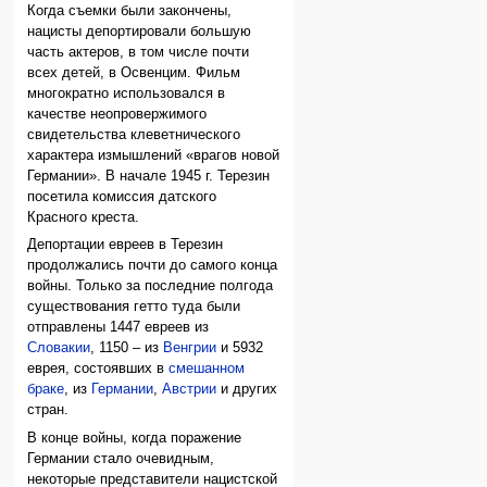
Когда съемки были закончены,
нацисты депортировали большую
часть актеров, в том числе почти
всех детей, в Освенцим. Фильм
многократно использовался в
качестве неопровержимого
свидетельства клеветнического
характера измышлений «врагов новой
Германии». В начале 1945 г. Терезин
посетила комиссия датского
Красного креста.
Депортации евреев в Терезин
продолжались почти до самого конца
войны. Только за последние полгода
существования гетто туда были
отправлены 1447 евреев из
Словакии
, 1150 – из
Венгрии
и 5932
еврея, состоявших в
смешанном
браке
, из
Германии
,
Австрии
и других
стран.
В конце войны, когда поражение
Германии стало очевидным,
некоторые представители нацистской