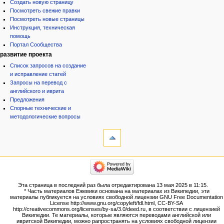
Создать новую страницу
Посмотреть свежие правки
Посмотреть новые страницы
Инструкция, техническая
помощь
Портал Сообщества
развитие проекта
Список запросов на создание
и исправление статей
Запросы на перевод с
английского и иврита
Предложения
Спорные технические и
методологические вопросы
инструменты
Ссылки
сюда
Связанные
категории
правки
Израиль:Страна и
Служебные
государство
страницы
Иудаизм
Эта страница в последний раз была отредактирована 13 мая 2025 в 11:15.
Народ
Версия
* Часть материалов Ежевики основана на материалах из Википедии, эти
Проекты
для
материалы публикуется на условиях свободной лицензии GNU Free Documentation
Проекты/Участники/
License http://www.gnu.org/copyleft/fdl.html, CC-BY-SA
печати
дополнения
http://creativecommons.org/licenses/by-sa/3.0/deed.ru, в соответствии с лицензией
Постоянная
Публикации:Авторы
Википедии. Те материалы, которые являются переводами английской или
ивритской Википедии, можно рапространять на условиях свободной лицензии
ссылка
Публикации:Статьи по типу