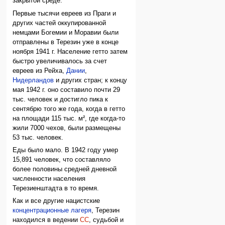
закрытой среде.
Первые тысячи евреев из Праги и
других частей оккупированной
немцами Богемии и Моравии были
отправлены в Терезин уже в конце
ноября 1941 г. Население гетто затем
быстро увеличивалось за счет
евреев из Рейха,
Дании
,
Нидерландов
и других стран; к концу
мая 1942 г. оно составило почти 29
тыс. человек и достигло пика к
сентябрю того же года, когда в гетто
на площади 115 тыс. м², где когда-то
жили 7000 чехов, были размещены
53 тыс. человек.
Еды было мало. В 1942 году умер
15,891 человек, что составляло
более половины средней дневной
численности населения
Терезиенштадта в то время.
Как и все другие нацистские
концентрационные лагеря
, Терезин
находился в ведении
СС
, судьбой и