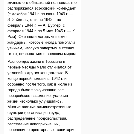
жизнью его обитателей полновластно
распоряжался эсэсовский комендант
(с декабря 1941 г. по июнь 1943 г. —
З. Зайдель; с июня 1943 г. по
февраль 1944 г. — А. Бургер; с
февраля 1944 г. по 5 мая 1945 г. — К.
Рам). Охраняли лагерь чешские
жандармы, которые иногда помогали
узникам, наглухо запертым в стенах
гетто, связываться с внешним миром.
Распорядок жизни в Терезине в
первые месяцы мало отличался от
условий в других концлагерях. В
конце первой половины 1942 г. и
особенно после того, как в июле из
города было эвакуировано все
нееврейское население, условия
жизни несколько улучшились.
Многие важные административные
функции (организация труда,
распределение продовольствия,
расселение новоприбывших,
попечение о престарелых, санитария