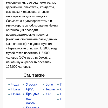
мероприятия, включая ежегодные
церемонии, спектакли, концерты,
выставки и образовательные
мероприятия для молодежи.
Совместно с университетами и
министерством образования Чехии
организация проводит
исследовательские проекты
(включая обновление базы данных
заключенных) и издает журнал
«Терезинские списки». В 2003 году
музей гетто посетило 115,000
человек (80% из-за рубежа), а
небольшую крепость посетили
194,000 человек.
См. также
Чехия
Угерски-
Брно
Простеёв
Брод
Прага
Тешин
Особлага
Брандыс-
Опава
Хеб
Оломоуц
над-
Полна
Лабем