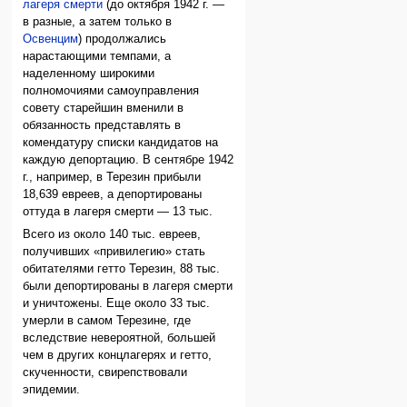
лагеря смерти
(до октября 1942 г. —
в разные, а затем только в
Освенцим
) продолжались
нарастающими темпами, а
наделенному широкими
полномочиями самоуправления
совету старейшин вменили в
обязанность представлять в
комендатуру списки кандидатов на
каждую депортацию. В сентябре 1942
г., например, в Терезин прибыли
18,639 евреев, а депортированы
оттуда в лагеря смерти — 13 тыс.
Всего из около 140 тыс. евреев,
получивших «привилегию» стать
обитателями гетто Терезин, 88 тыс.
были депортированы в лагеря смерти
и уничтожены. Еще около 33 тыс.
умерли в самом Терезине, где
вследствие невероятной, большей
чем в других концлагерях и гетто,
скученности, свирепствовали
эпидемии.