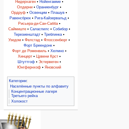
Нидерхаген
•
Нойенгамме
•
Олдерни
•
Ораниенбург
•
Ордруф
•
Освенцим
•
Плашув
•
Равенсбрюк
•
Рига-Кайзервальд
•
Рисьера-ди-Сан-Сабба
•
Саймиште
•
Саласпилс
•
Собибор
•
Терезиенштадт
•
Треблинка
•
Узедом
•
Фелстад
•
Флоссенбюрг
•
Форт Бреендонк
•
Форт де Роменвиль
•
Хелмно
•
Хинцерт
•
Црвени Крст
•
Штуттгоф
•
Эстервеген
•
Юнгфернхоф
•
Яновский
Категории
:
Населённые пункты по алфавиту
Концентрационные лагеря
Третьего рейха
Холокост
Навигация
персональные инструменты
действия на странице
категории
Израиль:Страна и
войти
статья
государство
запрос
обсуждение
Иудаизм
учётной
читать