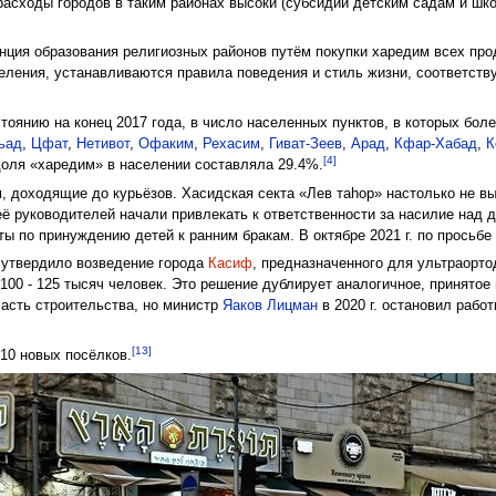
 расходы городов в таким районах высоки (субсидии детским садам и шк
нция образования религиозных районов путём покупки харедим всех про
еления, устанавливаются правила поведения и стиль жизни, соответст
оянию на конец 2017 года, в число населенных пунктов, в которых бо
ьад
,
Цфат
,
Нетивот
,
Офаким
,
Рехасим
,
Гиват-Зеев
,
Арад
,
Кфар-Хабад
,
К
[4]
доля «харедим» в населении составляла 29.4%.
 доходящие до курьёзов. Хасидская секта «Лев таhор» настолько не в
её руководителей начали привлекать к ответственности за насилие над 
ты по принуждению детей к ранним бракам. В октябре 2021 г. по просьб
утвердило возведение города
Касиф
, предназначенного для ультраорто
100 - 125 тысяч человек. Это решение дублирует аналогичное, принятое 
асть строительства, но министр
Яаков Лицман
в 2020 г. остановил рабо
[13]
 10 новых посёлков.