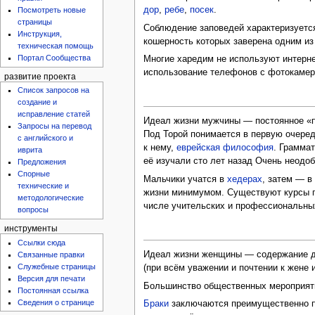
дор
,
ребе
,
посек
.
Посмотреть новые
страницы
Соблюдение заповедей характеризуетс
Инструкция,
кошерность которых заверена одним и
техническая помощь
Портал Сообщества
Многие харедим не используют интерне
использование телефонов с фотокамера
развитие проекта
Список запросов на
создание и
исправление статей
Идеал жизни мужчины — постоянное «п
Запросы на перевод
Под Торой понимается в первую очере
с английского и
к нему,
еврейская философия
. Грамма
иврита
её изучали сто лет назад Очень неодо
Предложения
Спорные
Мальчики учатся в
хедерах
, затем — 
технические и
жизни минимумом. Существуют курсы по
методологические
числе учительских и профессиональны
вопросы
инструменты
Ссылки сюда
Идеал жизни женщины — содержание до
Связанные правки
Служебные страницы
(при всём уважении и почтении к жене
Версия для печати
Большинство общественных мероприяти
Постоянная ссылка
Сведения о странице
Браки
заключаются преимущественно по