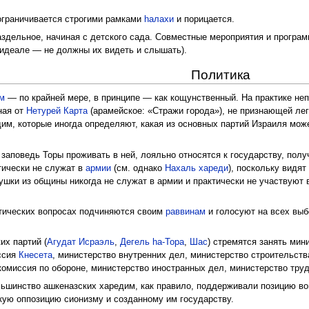
ограничивается строгими рамками
hалахи
и порицается.
аздельное, начиная с детского сада. Совместные мероприятия и програ
 идеале — не должны их видеть и слышать).
Политика
зм
— по крайней мере, в принципе — как кощунственный. На практике не
ная от
Нетурей Карта
(арамейское: «Стражи города»), не признающей ле
дим, которые иногда определяют, какая из основных партий Израиля мо
 заповедь Торы проживать в ней, лояльно относятся к государству, пол
тически не служат в
армии
(см. однако
Нахаль хареди
), поскольку видят
шки из общины никогда не служат в армии и практически не участвуют 
тических вопросах подчиняются своим
раввинам
и голосуют на всех выбо
их партий (
Агудат Исраэль
,
Дегель hа-Тора
,
Шас
) стремятся занять мин
ссия
Кнесета
, министерство внутренних дел, министерство строительств
(комиссия по обороне, министерство иностранных дел, министерство тру
ьшинство ашкеназских харедим, как правило, поддерживали позицию 
кую оппозицию сионизму и созданному им государству.