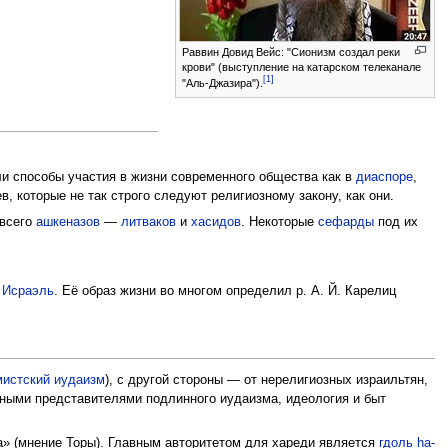
Раввин Довид Вейс: "Сионизм создал реки
крови" (выступление на катарском телеканале
[1]
"Аль-Джазира").
ли способы участия в жизни современного общества как в
диаспоре
,
в, которые не так строго следуют религиозному закону, как они.
 всего
ашкеназов
—
литваков
и
хасидов
. Некоторые
сефарды
под их
 Исраэль
. Её образ жизни во многом определил р. А. Й. Карелиц
истский иудаизм
), с другой стороны — от нерелигиозных израильтян,
нными представителями подлинного иудаизма, идеология и быт
а» (мнение Торы). Главным авторитетом для хареди является
гдоль hа-