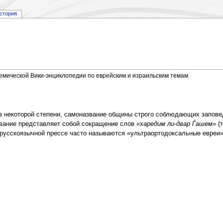
стория
демической Вики-энциклопедии по еврейским и израильским темам
, в некоторой степени, самоназвание общины строго соблюдающих запове
звание представляет собой сокращение слов
«харедим ли-двар Ѓашем»
(т
 русскоязычной прессе часто называются «ультраортодоксальные евреи