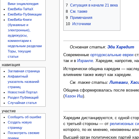
Вики-энциклопедия
7
Ситуация в начале 21 века
ЕжеВиКа-ТаНаХ
8
См. также
ЕжеВиКа-Публикации
9
Примечания
ЕжеВиКа-Книги
10
Источники
(бумажные и
электронные),
аудиокурсы,
комментарии к
недельным разделам
Основная статья
:
Эда Харедит
Торы, текущие
Современные
ортодоксальные евреи
ст
статьи
так и в
Израиле
. Харедим, напротив, н
навигация
Исторически община харедим — наслед
Заглавная страница
влиянием также живут как харедим.
Алфавитный
указатель названий
См. также статьи
:
Литваки
,
Хас
страниц
Община сформировалась после возникн
Новостной Портал
(
Хазон Иш
).
Раздел Публикаций
Случайная статья
участие
Сообщить об ошибке
Харедим дистанцируются, с одной стор
Создать новую
с третьей стороны — от
религиозных с
страницу
которого, по их мнению, неизменны ил
Посмотреть свежие
Высший орган политических партий хар
правки