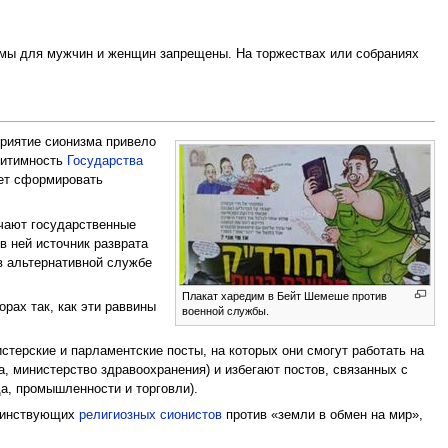
ммы для мужчин и женщин запрещены. На торжествах или собраниях
приятие сионизма привело
гитимность
Государства
жет сформировать
учают государственные
 в ней источник разврата
в альтернативной службе
Плакат харедим в Бейт Шемеше против
рах так, как эти раввины
военной службы.
истерские и парламентские посты, на которых они смогут работать на
а, министерство здравоохранения) и избегают постов, связанных с
да, промышленности и торговли).
воинствующих
религиозных сионистов
против «земли в обмен на мир»,