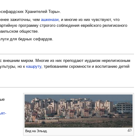
 «сефардских Хранителей Торы».
менее зажиточны, чем
ашкенази
, и многие из них чувствуют, что
артийную программу строгого соблюдения еврейского религиозного
раильском обществе.
слуги для бедных сефардов.
 с внешним миром. Многие из них преподают иудаизм нерелигиозным
ультуры, но к
кашруту
, требованиям скромности и воспитанию детей
бые
ьят-
,
Вид на Эльад.