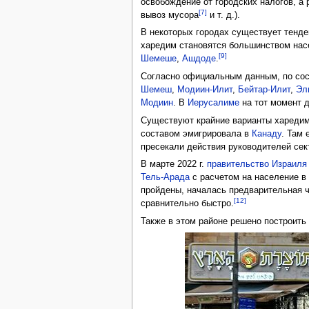
освобождение от городских налогов, а
[7]
вывоз мусора
и т. д.).
В некоторых городах существует тенде
харедим становятся большинством нас
[9]
Шемеше
,
Ашдоде
.
Согласно официальным данным, по сост
Шемеш
,
Модиин-Илит
,
Бейтар-Илит
,
Эл
Модиин
. В
Иерусалиме
на тот момент 
Существуют крайние варианты харедим,
составом эмигрировала в
Канаду
. Там 
пресекали действия руководителей сек
В марте 2022 г.
правительство Израиля
Тель-Арада
с расчетом на население в 
пройдены, началась предварительная ч
[12]
сравнительно быстро.
Также в этом районе решено построить