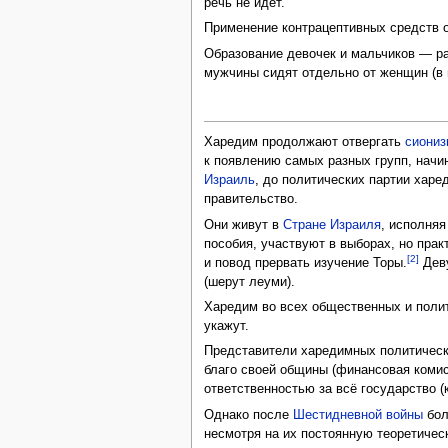
речь не идёт.
Применение контрацептивных средств 
Образование девочек и мальчиков — р
мужчины сидят отдельно от женщин (в
Харедим продолжают отвергать
сиони
к появлению самых разных групп, начи
Израиль
, до политических партии харе
правительство.
Они живут в
Стране Израиля
, исполняя
пособия, участвуют в выборах, но прак
[2]
и повод прервать изучение Торы.
Деву
(шерут леуми).
Харедим во всех общественных и поли
укажут.
Представители харедимных политическ
благо своей общины (финансовая коми
ответственностью за всё государство 
Однако после
Шестидневной войны
бол
несмотря на их постоянную теоретичес