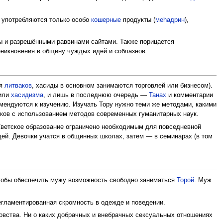
у употребляются только особо
кошерные
продукты (
меhадрин
),
ты и разрешёнными раввинами сайтами. Также порицается
никновения в общину чуждых идей и соблазнов.
ля
литваков
, хасиды в основном занимаются торговлей или бизнесом).
или
хасидизма
, и лишь в последнюю очередь —
Танах
и комментарии
комендуются к изучению. Изучать Тору нужно теми же методами, какими
иков с использованием методов современных гуманитарных наук.
 Светское образование ограничено необходимым для повседневной
дей. Девочки учатся в общинных школах, затем — в семинарах (в том
тобы обеспечить мужу возможность свободно заниматься
Торой
. Муж
гламентированная скромность в одежде и поведении.
овства. Ни о каких добрачных и внебрачных сексуальных отношениях