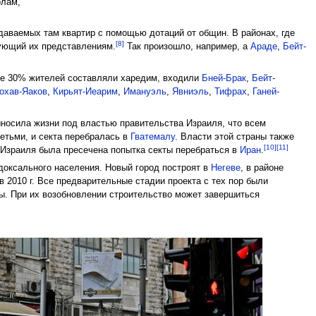
олам,
даваемых там квартир с помощью дотаций от общин. В районах, где
[8]
вующий их представлениям.
Так произошло, например, а
Араде
,
Бейт-
лее 30% жителей составляли харедим, входили
Бней-Брак
,
Бейт-
охав-Яаков
,
Кирьят-Иеарим
,
Имануэль
,
Явниэль
,
Тифрах
,
Ганей-
ыносила жизни под властью правительства Израиля, что всем
детьми, и секта перебралась в
Гватемалу
. Власти этой страны также
[10]
[11]
е Израиля была пресечена попытка секты перебраться в
Иран
.
доксального населения. Новый город построят в
Негеве
, в районе
в 2010 г. Все предварительные стадии проекта с тех пор были
ты. При их возобновлении строительство может завершиться