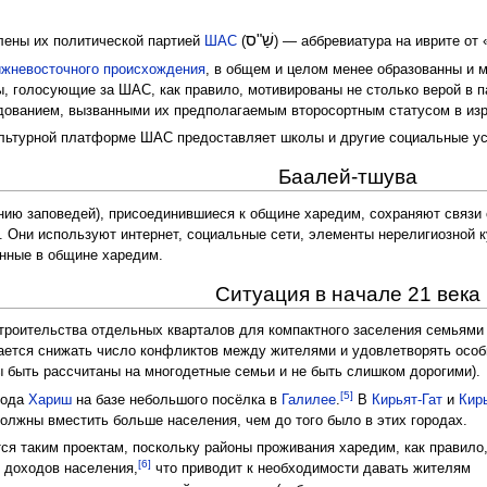
שַׁ"ס
лены их политической партией
ШАС
(
) — аббревиатура на иврите от
ижневосточного происхождения
, в общем и целом менее образованны и 
 голосующие за ШАС, как правило, мотивированы не столько верой в п
одованием, вызванными их предполагаемым второсортным статусом в из
культурной платформе ШАС предоставляет школы и другие социальные у
Баалей-тшува
ию заповедей), присоединившиеся к общине харедим, сохраняют связи
. Они используют интернет, социальные сети, элементы нерелигиозной к
ённые в общине харедим.
Ситуация в начале 21 века
строительства отдельных кварталов для компактного заселения семьями
ается снижать число конфликтов между жителями и удовлетворять осо
 быть рассчитаны на многодетные семьи и не быть слишком дорогими).
[5]
рода
Хариш
на базе небольшого посёлка в
Галилее
.
В
Кирьят-Гат
и
Кир
лжны вместить больше населения, чем до того было в этих городах.
я таким проектам, поскольку районы проживания харедим, как правило
[6]
 доходов населения,
что приводит к необходимости давать жителям