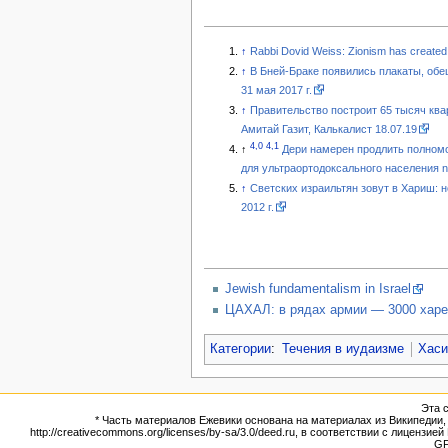
↑
Rabbi Dovid Weiss: Zionism has created 'r
↑
В Бней-Браке появились плакаты, обе
31 мая 2017 г.
↑
Правительство построит 65 тысяч ква
Амитай Газит, Калькалист 18.07.19
4,0
4,1
↑
Дери намерен продлить полном
для ультраортодоксального населения new
↑
Светских израильтян зовут в Хариш: н
2012 г.
Jewish fundamentalism in Israel
ЦАХАЛ: в рядах армии — 3000 хар
Категории
:
Течения в иудаизме
Хас
Эта с
* Часть материалов Ежевики основана на материалах из Википедии, э
http://creativecommons.org/licenses/by-sa/3.0/deed.ru, в соответствии с лицен
G