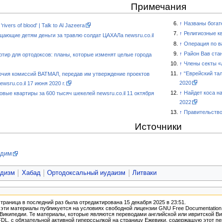
Примечания
↑
Названы богат
ivers of blood' | Talk to Al Jazeera
↑
Религиозные к
щающие детям деньги за травлю солдат ЦАХАЛа newsru.co.il
↑
Операция по в
↑
Район Вав ста
ртир для ортодоксов: планы, которые изменят целые города
↑
Члены секты «
↑
“Еврейский т
очия комиссий ВАТМАЛ, передав им утверждение проектов
2020
sru.co.il 17 июня 2020 г.
↑
Найдет коса н
овые квартиры за 600 тысяч шекелей newsru.co.il 11 октября
2022
↑
Правительство
Источники
едим
идизм
Хабад
Ортодоксальный иудаизм
Литваки
траница в последний раз была отредактирована 15 декабря 2025 в 23:51.
ти материалы публикуется на условиях свободной лицензии GNU Free Documentation Lice
зией Википедии. Те материалы, которые являются переводами английской или ивритской
FDL,
с обязательной активной гиперссылкой
на страницу Ежевики, содержащую этот пе