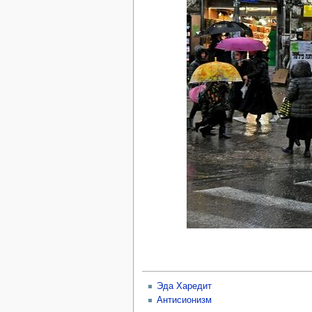
Эда Харедит
Антисионизм