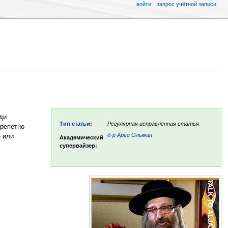
войти
запрос учётной записи
ди
Тип статьи
:
Регулярная исправленная статья
репетно
д-р Арье Ольман
» или
Академический
супервайзер: