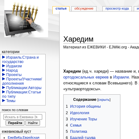
статья
обсуждение
просмотр кода
и
Харедим
Материал из ЕЖЕВИКИ - EJWiki.org - Ака
Навигация
категории
Перейти
Перейти
Израиль:Страна и
государство
к
к
Иудаизм
навигации
поиску
Народ
Харедим
(ед.ч. хареди) — название и
Проекты
ортодоксальных евреев
в
Израиле
. На
Проекты/Участники/
относящиеся к словам Всевышнего). В
дополнения
Публикации:Авторы
«ультраортодоксы».
Публикации:Статьи
по типу
Содержание
Темы
1
История общины
поиск по словам
2
Идеология
3
Изучение Торы
4
Семья
5
Политика
ежевиковый куст
ЕжеВиКа,Еврейская
6
Баалей-тшува