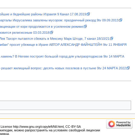
ейшие и беднейшие районы Израиля 9 Канал 17.08.2019
варталы Иерусалима завалены мусором: праздничный рекорд 9tv 09.09.2013
акцинации от кори продолжается в усиленном режиме
новится религиозным 03.03.2018
Лев Тахор» пытаются сбежать в Мексику Марк Штоде, 7 канал 18/10/21
алибан” просит убежище в Иране АВТОР:АЛЕКСАНДР ФАЙНШТЕЙН 9tv 11 ЯНВАРЯ
а камень? В Негеве построят большой город для ультраортодоксов 9tv 14 МАРТА
 решает жилищный вопрос: десять новых поселков в пустыне 9tv 24 МАРТА 2022
nse http://www.gnu.org/copyleft/fdl.html, CC-BY-SA
 Википедии, можно рапространять на условиях свободной лицензии
ревод.