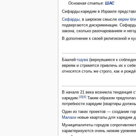
Основная статья
:
ШАС
Сефарды-харедим в Израиле представ
Сефарды
, в широком смысле
евреи бл
подвергаются дискриминации. Сефарды,
закона, сколько разочарованием и нег
В дополнение к своей религиозной и 
Баалей-
тшува
(вернувшиеся к соблюден
евреям и стремятся привлечь их к себе
относятся столь же строго, как и рожд
В начале 21 века возникла тенденция 
[3]
[4]
харедим.
Таким образом предполаг
потребности харедим (квартиры должны
Один из таких проектов — создание го
Малахи
новые кварталы для харедим до
Муниципалитеты городов сопротивляютс
характеризуются очень низким уровнем